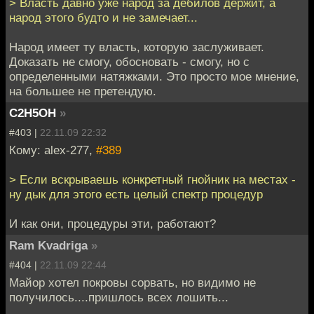
> Власть давно уже народ за дебилов держит, а
народ этого будто и не замечает...
Народ имеет ту власть, которую заслуживает.
Доказать не смогу, обосновать - смогу, но с
определенными натяжками. Это просто мое мнение,
на большее не претендую.
C2H5OH
»
#403 |
22.11.09 22:32
Кому: alex-277,
#389
> Если вскрываешь конкретный гнойник на местах -
ну дык для этого есть целый спектр процедур
И как они, процедуры эти, работают?
Ram Kvadriga
»
#404 |
22.11.09 22:44
Майор хотел покровы сорвать, но видимо не
получилось....пришлось всех лошить...