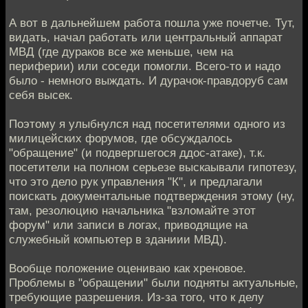
А вот в дальнейшем работа пошла уже почетче. Тут,
видать, начал работать или центральный аппарат
МВД (где дураков все же меньше, чем на
периферии) или соседи помогли. Всего-то и надо
было - немного выждать. И дурачок-правдоруб сам
себя высек.
Поэтому я улыбнулся над посетителями одного из
милицейских форумов, где обсуждалось
"обращение" (и подвергшегося ддос-атаке), т.к.
посетители на полном серьезе выскаывали гипотезу,
что это дело рук управления "К", и предлагали
поискать документальные подтверждения этому (ну,
там, резолюцию начальника "взломайте этот
форум" или записи в логах, приводящие на
служебный компьютер в зданиии МВД).
Вообще положение оцениваю как хреновое.
Проблемы в "обращении" были подняты актуальные,
требующие разрешения. Из-за того, что к делу