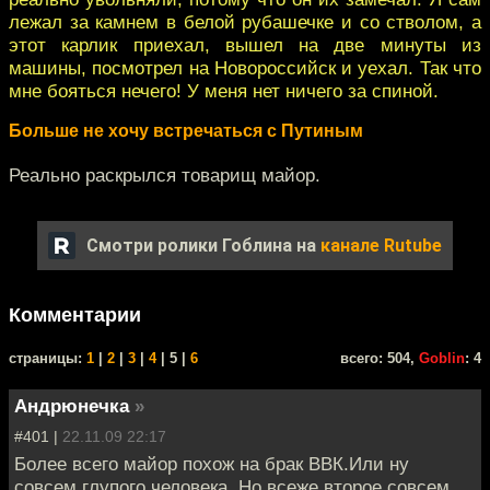
лежал за камнем в белой рубашечке и со стволом, а
этот карлик приехал, вышел на две минуты из
машины, посмотрел на Новороссийск и уехал. Так что
мне бояться нечего! У меня нет ничего за спиной.
Больше не хочу встречаться с Путиным
Реально раскрылся товарищ майор.
Смотри ролики Гоблина на
канале Rutube
Комментарии
cтраницы:
1
|
2
|
3
|
4
| 5 |
6
всего: 504,
Goblin
: 4
Андрюнечка
»
#401 |
22.11.09 22:17
Более всего майор похож на брак ВВК.Или ну
совсем глупого человека. Но всеже второе совсем