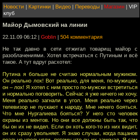
Новости
|
Картинки
|
Видео
|
Переводы
|
Магазин
|
VIP
клуб
Майор Дымовский на линии
22.11.09 06:12
|
Goblin
|
504 комментария
Не так давно в сети отжигал товарищ майор с
разоблачениями. Хотел встречаться с Путиным и всё
такое. А тут вдруг расхотел:
Путина я больше не считаю нормальным мужиком.
Он реально лох! Вот реально, для меня, по-мужицки,
он – лох! Я хотел с ним просто по-мужски встретиться
и нормально поговорить. Сейчас я уже ничего не хочу.
Меня реально загнали в угол. Меня реально через
телевизор не пускают к народу. Мне нечего бояться.
Что мне Нургалиева бояться? У него сто человек
охраны из ментов. Но они все должны быть так, что
бы он их не видел. Если он хоть кого-то из них видит,
он их сразу увольняет. Я знаю случаи, когда пацанов
реально увольняли, потому что он их замечал. Я сам