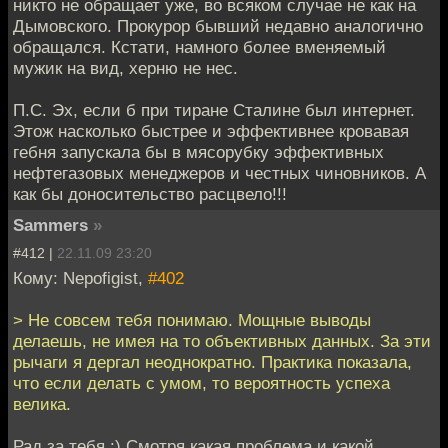
никто не обращает уже, во всяком случае не как на
Дымовского. Прокурор бывший недавно аналогично
обращался. Кстати, намного более вменяемый
мужик на вид, херню не нес.
П.С. Эх, если б при тиране Сталине был интернет.
Этож насколько быстрее и эффективнее кровавая
гебня запускала бы в мясорубку эффективных
нефтегазовых менеджеров и честных чиновников. А
как бы доносительство расцвело!!!
Sammers
»
#412 |
22.11.09 23:20
Кому: Nepofigist,
#402
> Не совсем тебя понимаю. Мощные выводы
делаешь, не имея на то объективных данных. За эти
рычаги я дергал неоднократно. Практика показала,
что если делать с умом, то вероятность успеха
велика.
Рад за тебя :) Смотря какая проблема и какой