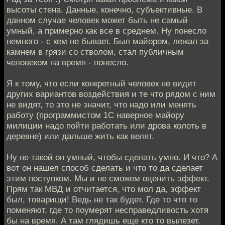
высоты стена. Данные, конечно, субъективные. В
данном случае человек может быть не самый
умный, а примерно как все в среднем. Ну понесло
немного - с кем не бывает. Был майором, лежал за
камнем в грязи со стволом, стал публичным
человеком на время - понесло.
Я к тому, что если конкретный человек не видит
других вариантов воздействия и те что рядом с ним
не видят, то это не значит, что надо или менять
работу (программистом 1С наверное майору
милиции надо пойти работать или дрова колоть в
деревне) или дальше жить как велят.
Ну не такой он умный, чтобы сделать умно. И что? А
вот он нашел способ сделать и что то да сделает
этим поступком. Мы и не сможем оценить эффект.
Прям так МВД и отчитается, что мол да, эффект
был, товарищи! Ведь не так будет. Где то что то
поменяют, где то поумерят несправедливость хотя
бы на время. А там глядишь еще кто то вылезет.