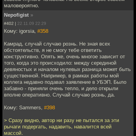
маловероятно.
Nepofigist
»
#402 |
22.11.09 22:29
Кому: igorsia,
#358
Камрад, случай случаю рознь. Не зная всех
обстоятельств, я не смогу тебе ответить
конструктивно. Опять же, очень многое зависит от
того, когда это происходило: между серединой
девяностых и началом нулевых разница может быть
существенной. Например, в рамках работы мой
коллега недавно подавал заявление в УБЭП. Было
забавно - приняли очень тепло, и дело открыли
вполне оперативно. Случай случаю рознь, да.
Кому: Sammers,
#398
> Сразу видно, автор ни разу не пытался за эти
рычаги подергать, надавить, навалится всей
массой.