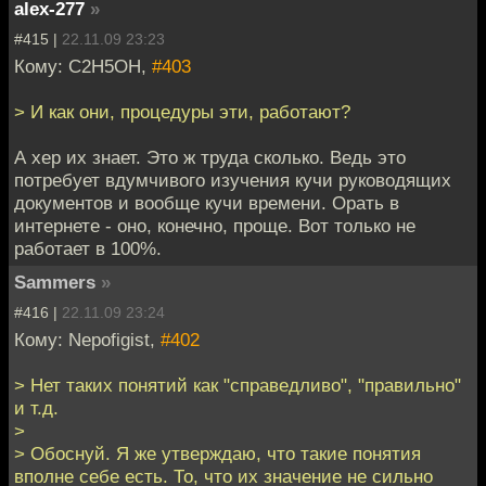
alex-277
»
#415 |
22.11.09 23:23
Кому: C2H5OH,
#403
> И как они, процедуры эти, работают?
А хер их знает. Это ж труда сколько. Ведь это
потребует вдумчивого изучения кучи руководящих
документов и вообще кучи времени. Орать в
интернете - оно, конечно, проще. Вот только не
работает в 100%.
Sammers
»
#416 |
22.11.09 23:24
Кому: Nepofigist,
#402
> Нет таких понятий как "справедливо", "правильно"
и т.д.
>
> Обоснуй. Я же утверждаю, что такие понятия
вполне себе есть. То, что их значение не сильно