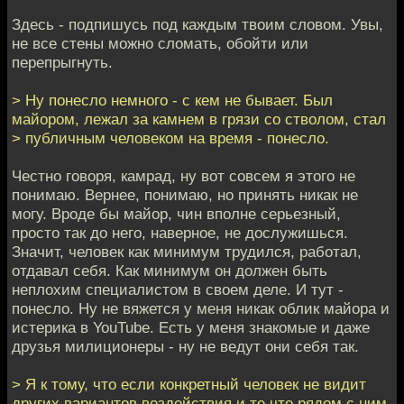
Здесь - подпишусь под каждым твоим словом. Увы,
не все стены можно сломать, обойти или
перепрыгнуть.
> Ну понесло немного - с кем не бывает. Был
майором, лежал за камнем в грязи со стволом, стал
> публичным человеком на время - понесло.
Честно говоря, камрад, ну вот совсем я этого не
понимаю. Вернее, понимаю, но принять никак не
могу. Вроде бы майор, чин вполне серьезный,
просто так до него, наверное, не дослужишься.
Значит, человек как минимум трудился, работал,
отдавал себя. Как минимум он должен быть
неплохим специалистом в своем деле. И тут -
понесло. Ну не вяжется у меня никак облик майора и
истерика в YouTube. Есть у меня знакомые и даже
друзья милиционеры - ну не ведут они себя так.
> Я к тому, что если конкретный человек не видит
других вариантов воздействия и те что рядом с ним