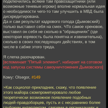
подключились всякие там правозащитники (или
возможные теневые игроки) вполне нормальная идея
о необходимости чего-то там улучшить в МВД была
дискредитирована.
Да и сам результат кадрового голода (Дымовский)
только выставил себя на смех. ЧТо самое хреновое,
выставил он себя не сколько в "обращениях" (где
некоторая корявость была понятна и извинительна),
сколько в своих последующих действиях, в том
числе в сабже этого треда.
Я слегка разочарован.
[вспоминает "Пятый элемент", набирает на сотовом
код запуска системы самоуничтожения Дымовского]
Кому: Olsegor,
#149
>Как социолог-прикладник, скажу, что появление
этого майора скомпрометировало любое
теоретически возможное появление подобных
людей-правдоборцев, пусть и с несравнимо более
глубоким интеллектом, связями в организациях и