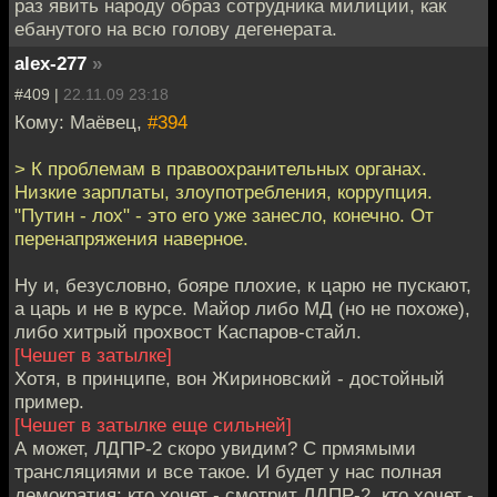
раз явить народу образ сотрудника милиции, как
ебанутого на всю голову дегенерата.
alex-277
»
#409 |
22.11.09 23:18
Кому: Маёвец,
#394
> К проблемам в правоохранительных органах.
Низкие зарплаты, злоупотребления, коррупция.
"Путин - лох" - это его уже занесло, конечно. От
перенапряжения наверное.
Ну и, безусловно, бояре плохие, к царю не пускают,
а царь и не в курсе. Майор либо МД (но не похоже),
либо хитрый прохвост Каспаров-стайл.
[Чешет в затылке]
Хотя, в принципе, вон Жириновский - достойный
пример.
[Чешет в затылке еще сильней]
А может, ЛДПР-2 скоро увидим? С прмямыми
трансляциями и все такое. И будет у нас полная
демократия: кто хочет - смотрит ЛДПР-2, кто хочет -