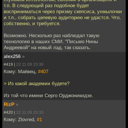
т.п. В следующий раз подобное будет
восприниматься через призму скепсиса, ухмылочки
и т.п., собрать целевую аудиторию не удастся. Что,
собственно, и требуется.
Возможно. Несколько раз наблюдал такую
технологию в наших СМИ. "Письмо Нины
Андреевой" на новый лад, так сказать.
alex256
»
#419 |
22.11.09 23:30
Кому: Маёвец,
#407
> Из какой академии будете?
Из той что имени Серго Орджоникидзе.
RizP
»
#420 |
22.11.09 23:33
Кому: Zlovred,
#1