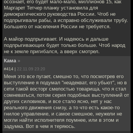
осознает, его будет мало-мало, миллионов 15, как
Маргарет Тетчер планку установила для
демократического руководства России. Чтоб не
подпрыгивали рабы, а исправно обслуживали трубу.
Большего от населения России не требуется.
А майор подпрыгивает. И надеюсь и дальше
подпрыгивающих будет только больше. Чтоб народ
не к земле пригибался, а вверх смотрел.
Кама
»
#414 |
22.11.09 23:20
Меня это все пугает, смешно то, что посмотрев его
выступление я подумал "неадекват, его убьют", но в
сети такой восторг смелостью товарища, что я стал
сомневаться, потом серия подобных выступлений от
других силовиков, и все стало ясно, нет у нас
реального движения снизу, а то что есть какое-то
гнилое управление, и самое смешное, неужели не
могли найти исполнителя поумнее, или в этом и
задумка. Вот в чем я теряюсь.