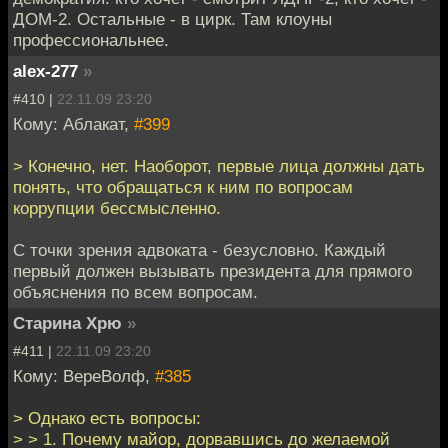
ДОМ-2. Остальные - в цирк. Там клоуны
профессиональнее.
alex-277
»
#410 |
22.11.09 23:20
Кому: Аблакат,
#399
> Конечно, нет. Наоборот, первые лица должны дать
понять, что обращаться к ним по вопросам
коррупции бессмысленно.
С точки зрения адвоката - безусловно. Каждый
первый должен вызывать президента для прямого
объяснения по всем вопросам.
Старина Хрю
»
#411 |
22.11.09 23:20
Кому: ВереВолф,
#385
> Однако есть вопросы:
> > 1. Почему майор, дорвавшись до желаемой