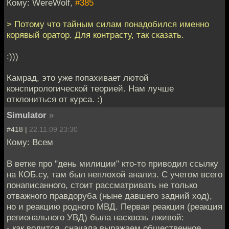
Кому: WereWolf,
#385
> Потому что тайным силам понадобился именно
корявый оратор. Для контрасту, так сказать.
:)))
Камрад, это уже попахивает лютой
конспирологической теорией. Нам лучше
отклониться от курса. :)
Simulator
»
#418 |
22.11.09 23:30
Кому: Всем
В ветке про "день милиции" кто-то приводил ссылку
на КОБ.су, там был неплохой анализ. С учетом всего
понаписанного, стоит рассматривать не только
отважного правдоруба (ныне давшего задний ход),
но и реакцию родного МВД. Первая реакция (реакция
регионального УВД) была насквозь лживой:
- как водится, сначала выражаем общественное