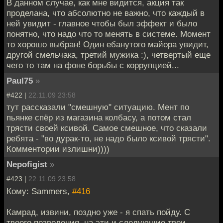
В данном случае, как мне видится, акция так
проделана, что абсолютно не важно, что каждый в
ней увидит - главное чтобы был эффект и было
понятно, что надо что то менять в системе. Момент
то хорошо выбран! Один ебанутого майора увидит,
другой смельчака, третий мужика :), четвертый еще
чего то там на фоне борьбы с коррупцией...
Paul75
»
#422 |
22.11.09 23:58
тут рассказали "смешную" ситуацию. Мент по
пьянке спёр из магазина колбасу, а потом стал
трясти своей ксивой. Самое смешное, что сказали
ребята - "во дурак-то, не надо было ксивой трясти".
Комментории излишни))))
Nepofigist
»
#423 |
22.11.09 23:58
Кому: Sammers,
#416
Камрад, извини, поздно уже - я спать пойду. С
твоего позволения, на эти и следующие твои