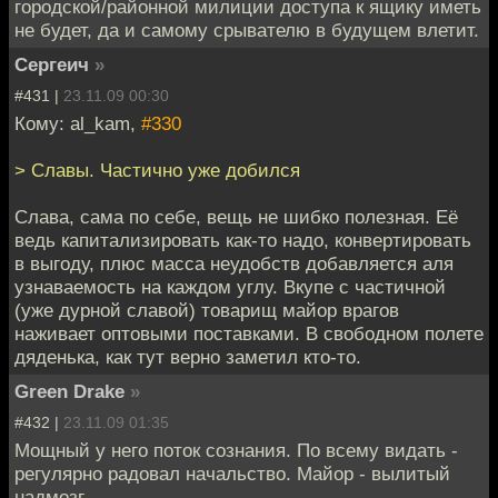
городской/районной милиции доступа к ящику иметь
не будет, да и самому срывателю в будущем влетит.
Сергеич
»
#431 |
23.11.09 00:30
Кому: al_kam,
#330
> Славы. Частично уже добился
Слава, сама по себе, вещь не шибко полезная. Её
ведь капитализировать как-то надо, конвертировать
в выгоду, плюс масса неудобств добавляется аля
узнаваемость на каждом углу. Вкупе с частичной
(уже дурной славой) товарищ майор врагов
наживает оптовыми поставками. В свободном полете
дяденька, как тут верно заметил кто-то.
Green Drake
»
#432 |
23.11.09 01:35
Мощный у него поток сознания. По всему видать -
регулярно радовал начальство. Майор - вылитый
надмозг.