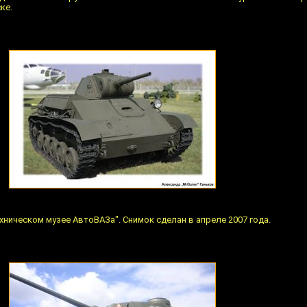
ке.
Техническом музее АвтоВАЗа". Снимок сделан в апреле 2007 года.