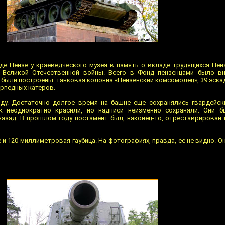
роде Пензе у краеведческого музея в память о вкладе трудящихся Пен
Великой Отечественной войны. Всего в Фонд пензенцами было в
и были построены: танковая колонна «Пензенский комсомолец», 39 эск
орпедных катеров.
оду. Достаточно долгое время на башне еще сохранялись гвардейск
к неоднократно красили, но надписи неизменно сохраняли. Они б
азад. В прошлом году постамент был, наконец-то, отреставрирован 
и 120-миллиметровая гаубица. На фотографиях, правда, ее не видно. Он