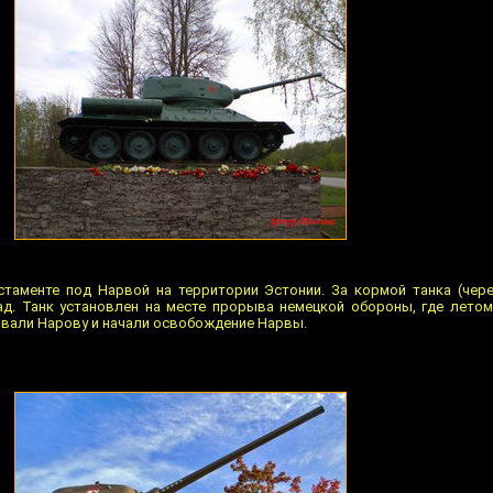
остаменте под Нарвой на территории Эстонии. За кормой танка (чер
ад. Танк установлен на месте прорыва немецкой обороны, где летом
вали Нарову и начали освобождение Нарвы.