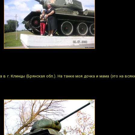
а в г. Клинцы (Брянская обл.). На танке моя дочка и мама (это на всяки