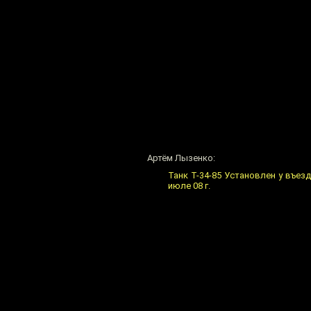
Артём Лызенко:
Танк Т-34-85 Установлен у въезд
июле 08 г.