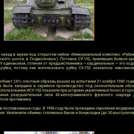
т назад в музее под открытом небом «Мемориальный комплекс «Рубе
мского шоссе, в Подмосковье.). Потомок СУ-152, принявших боевое кр
САУ одинаковая, отличия от предшественника — кардинальные — это ход
я рубка, потому как использовать рубку СУ-152 оказалось невозмо
объект 241» опытный образец вышел на испытания 21 ноября 1943 года
а была запущена в серийное производство под окончательным обоз
пользования ИСУ-152 показали при штурмах укрепленных полос и горо
мная разрушительная сила 43-килограммового фугасного снаряда 
ося противника.
в послевоенные годы. В 1956 году была проведена серьёзная модерни
ния. Увеличили объемы топливных баков и боеукладки (до 30 выстрелов