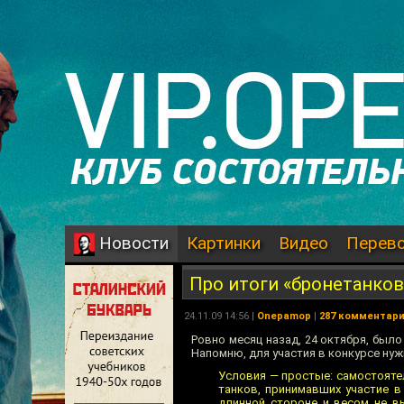
Картинки
Видео
Перев
Новости
Про итоги «бронетанко
24.11.09 14:56 |
Onepamop
|
287 комментар
Ровно месяц назад, 24 октября, был
Напомню, для участия в конкурсе ну
Условия — простые: самостоятел
танков, принимавших участие в
длинной стороне и весом не в