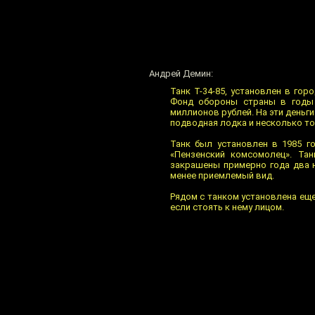
Андрей Демин:
Танк Т-34-85, установлен в го
Фонд обороны страны в годы 
миллионов рублей. На эти деньг
подводная лодка и несколько т
Танк был установлен в 1985 г
«Пензенский комсомолец». Тан
закрашены примерно года два н
менее приемлемый вид.
Рядом с танком установлена еще 
если стоять к нему лицом.