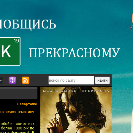
Репортажи
нковую» тематику
.
любой из советских
более 1000 pix по
нем и фамилией. В