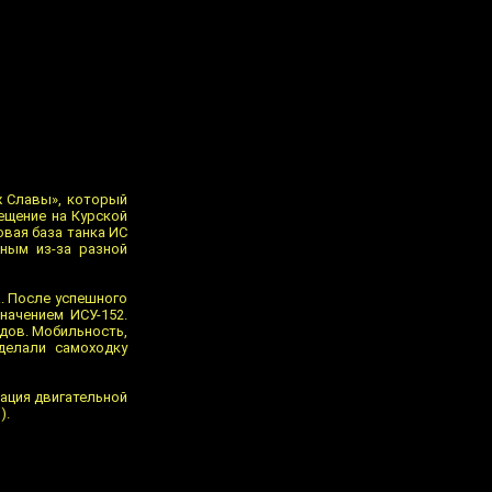
ж Славы», который
ещение на Курской
овая база танка ИС
жным из-за разной
. После успешного
начением ИСУ-152.
дов. Мобильность,
делали самоходку
зация двигательной
).