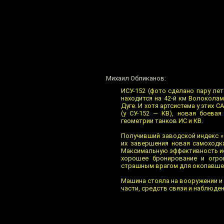
Михаил Обликанов:
ИСУ-152 (фото сделано пару ле
находится на 42-й км Волокола
Дуге. И хотя артсистема у этих 
(у СУ-152 — КВ), новая боева
геометрии танков ИС и КВ.
Получивший заводской индекс «
их завершения новая самоходк
Максимальную эффективность ис
хорошее бронирование и огро
страшным врагом для окопавшег
Машина стояла на вооружении и 
части, средств связи и наблюде