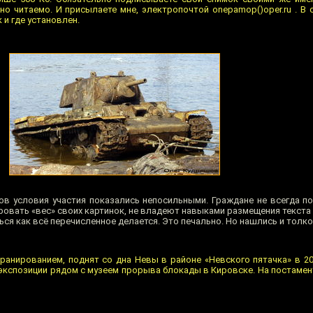
 но читаемо. И присылаете мне, электропочтой onepamop()oper.ru . В
 и где установлен.
в условия участия показались непосильными. Граждане не всегда п
ровать «вес» своих картинок, не владеют навыками размещения текста 
ся как всё перечисленное делается. Это печально. Но нашлись и толко
ранированием, поднят со дна Невы в районе «Невского пятачка» в 20
 экспозиции рядом с музеем прорыва блокады в Кировске. На постамен