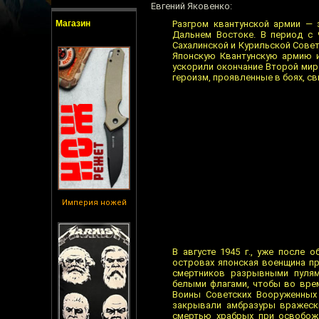
Евгений Яковенко:
Магазин
Разгром квантунской армии — 
Дальнем Востоке. В период с 
Сахалинской и Курильской Сове
Японскую Квантунскую армию и
ускорили окончание Второй мир
героизм, проявленные в боях, с
Империя ножей
В августе 1945 г., уже после 
островах японская военщина пр
смертников разрывными пулям
белыми флагами, чтобы во врем
Воины Советских Вооруженных 
закрывали амбразуры вражески
смертью храбрых при освобожд