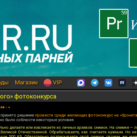
оды
Магазин
VIP
вого» фотоконкурса
иев
»
»
о принято решение
провести среди желающих фотоконкурс на «бронета
жно было соблюсти некоторые условия.
ьно делаете или извлекаете из личных архивов снимок. На снимке — 
 Великой Отечественной. Обрабатываете, как считаете нужным. Но не 
ыше 500 Кб. Обязательно подписываете свой снимок своими же име