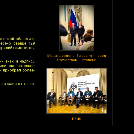
зенской области в
несено свыше 129
адрилий самолетов,
Медаль ордена "За заслуги перед
Отечеством" II степени
ий знак и надпись
ыли окончательно
и приобрел более-
а справа от танка,
РВИО