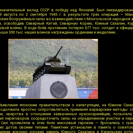
значительный вклад СССР в победу над Японией. Был ликвидирован
9 августа по 2 сентября 1945 г. в результате трёх операций — Ма
тские Вооружённые силы во взаимодействии с Монгольской народной 
, освободив Северный Китай, Северную Корею, Южный Сахалин, Кур
овой войны. В ходе боёв противник потерял 677 тыс. солдат и офицер
выше 300 тыс. наших воинов награждены орденами и медалями...
объявления японским правительством о капитуляции, на Южном Саха
одолжала яростно сопротивляться, применяя варварские методы: ст
и, зверства в отношении захваченных красноармейцев, посылала
я переговоров сосредоточить силы на определенном участке и пере
Сил проявляли в этих боях массовый героизм — бросались с гран
х дотов своими телами. Памятник установлен в память о советски
ении исконно русских земель Южного Сахалина и Курильских остр