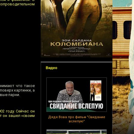
 сопроводительном
Видео
онимают что такое
поверх картинки, а
вые парни.
02 году. Сейчас он
т он зашел «своим
Дядя Вова про фильм "Свидание
вслепую"