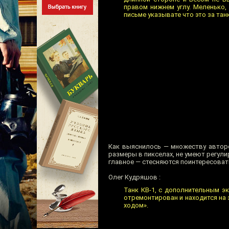
правом нижнем углу. Меленько,
письме указывате что это за танк
Как выяснилось — множеству авторо
размеры в пикселах, не умеют регули
главное — стесняются поинтересовать
Олег Кудряшов :
Танк КВ-1, с дополнительным эк
отремонтирован и находится на
ходом».