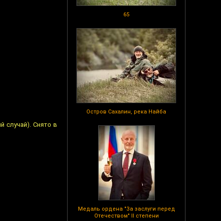
65
Остров Сахалин, река Найба
й случай). Снято в
Медаль ордена "За заслуги перед
Отечеством" II степени