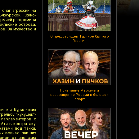
 очаг агрессии на
ньчжурской, Южно-
армией разгромили
ильские острова,
ов. За мужество и
О предстоящем Турнире Святого
Георгия
Признание Меркель и
возвращение России в большой
спорт
лине и Курильских
рельбу "кукушек"-
 парламентеров с
йти в контратаку.
атами под танки,
х воинах, павших
овов от японских