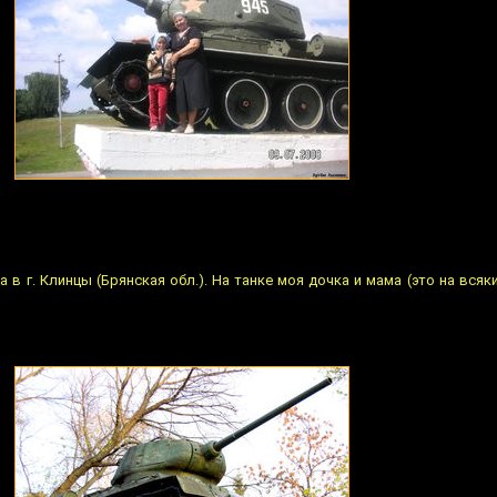
а в г. Клинцы (Брянская обл.). На танке моя дочка и мама (это на всяки