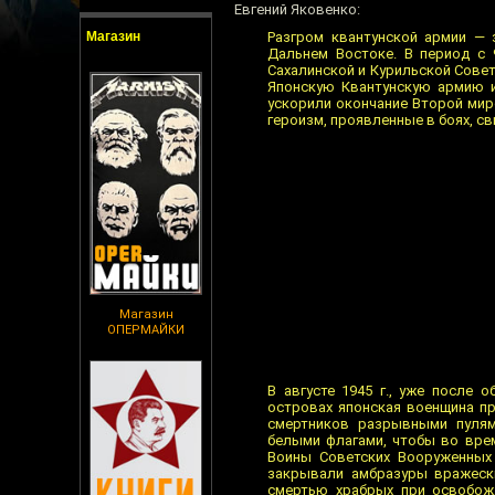
Евгений Яковенко:
Магазин
Разгром квантунской армии — 
Дальнем Востоке. В период с 
Сахалинской и Курильской Сове
Японскую Квантунскую армию и
ускорили окончание Второй мир
героизм, проявленные в боях, с
Магазин
ОПЕРМАЙКИ
В августе 1945 г., уже после 
островах японская военщина пр
смертников разрывными пулям
белыми флагами, чтобы во врем
Воины Советских Вооруженных 
закрывали амбразуры вражески
смертью храбрых при освобожд