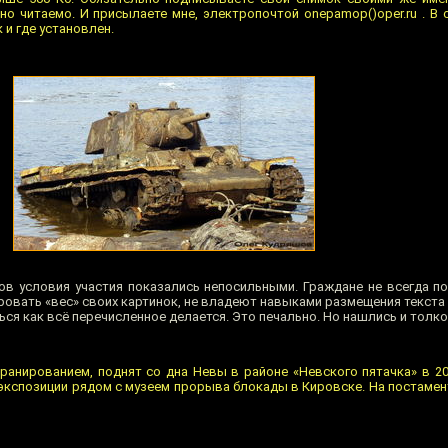
 но читаемо. И присылаете мне, электропочтой onepamop()oper.ru . В
 и где установлен.
в условия участия показались непосильными. Граждане не всегда п
ровать «вес» своих картинок, не владеют навыками размещения текста 
ся как всё перечисленное делается. Это печально. Но нашлись и толко
ранированием, поднят со дна Невы в районе «Невского пятачка» в 20
 экспозиции рядом с музеем прорыва блокады в Кировске. На постамен