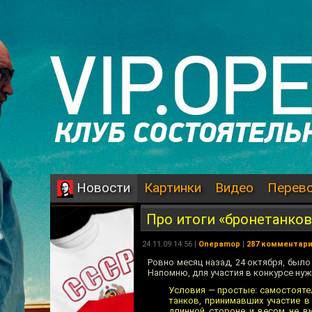
Картинки
Видео
Перев
Новости
Про итоги «бронетанко
24.11.09 14:56 |
Onepamop
|
287 комментар
Ровно месяц назад, 24 октября, был
Напомню, для участия в конкурсе ну
Условия — простые: самостоятел
танков, принимавших участие в
длинной стороне и весом не в