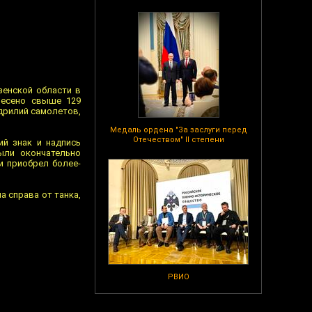
зенской области в
несено свыше 129
адрилий самолетов,
Медаль ордена "За заслуги перед
Отечеством" II степени
ий знак и надпись
ыли окончательно
и приобрел более-
а справа от танка,
РВИО