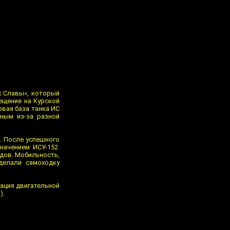
ж Славы», который
ещение на Курской
овая база танка ИС
жным из-за разной
. После успешного
начением ИСУ-152.
дов. Мобильность,
делали самоходку
зация двигательной
).