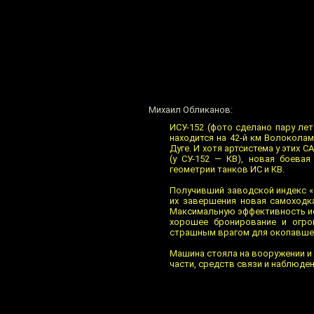
Михаил Обликанов:
ИСУ-152 (фото сделано пару ле
находится на 42-й км Волокола
Дуге. И хотя артсистема у этих 
(у СУ-152 — КВ), новая боева
геометрии танков ИС и КВ.
Получивший заводской индекс «
их завершения новая самоходк
Максимальную эффективность ис
хорошее бронирование и огро
страшным врагом для окопавшег
Машина стояла на вооружении и 
части, средств связи и наблюде