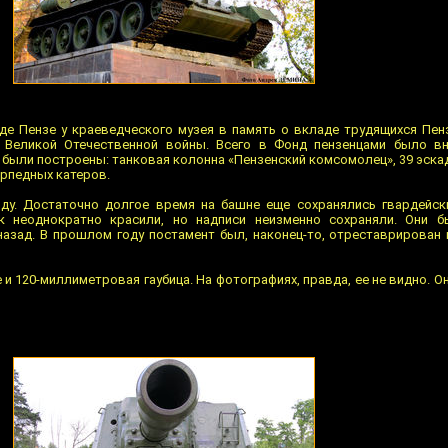
роде Пензе у краеведческого музея в память о вкладе трудящихся Пен
Великой Отечественной войны. Всего в Фонд пензенцами было в
и были построены: танковая колонна «Пензенский комсомолец», 39 эск
орпедных катеров.
оду. Достаточно долгое время на башне еще сохранялись гвардейск
к неоднократно красили, но надписи неизменно сохраняли. Они б
азад. В прошлом году постамент был, наконец-то, отреставрирован 
и 120-миллиметровая гаубица. На фотографиях, правда, ее не видно. Он