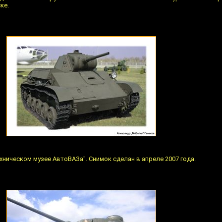
ке.
Техническом музее АвтоВАЗа". Снимок сделан в апреле 2007 года.