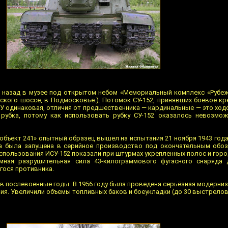
т назад в музее под открытом небом «Мемориальный комплекс «Рубе
мского шоссе, в Подмосковье.). Потомок СУ-152, принявших боевое кр
САУ одинаковая, отличия от предшественника — кардинальные — это ход
я рубка, потому как использовать рубку СУ-152 оказалось невозмо
объект 241» опытный образец вышел на испытания 21 ноября 1943 года
а была запущена в серийное производство под окончательным обоз
пользования ИСУ-152 показали при штурмах укрепленных полос и горо
мная разрушительная сила 43-килограммового фугасного снаряда 
ося противника.
в послевоенные годы. В 1956 году была проведена серьёзная модерни
ния. Увеличили объемы топливных баков и боеукладки (до 30 выстрелов