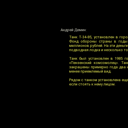
Андрей Демин:
Танк Т-34-85, установлен в го
Фонд обороны страны в годы 
миллионов рублей. На эти деньг
подводная лодка и несколько т
Танк был установлен в 1985 г
«Пензенский комсомолец». Тан
закрашены примерно года два н
менее приемлемый вид.
Рядом с танком установлена еще 
если стоять к нему лицом.