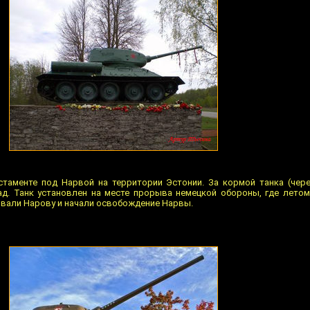
остаменте под Нарвой на территории Эстонии. За кормой танка (чер
ад. Танк установлен на месте прорыва немецкой обороны, где летом
вали Нарову и начали освобождение Нарвы.