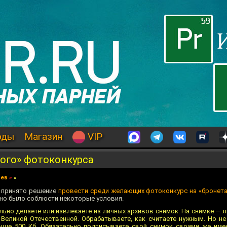
оды
Магазин
VIP
вого» фотоконкурса
иев
»
»
о принято решение
провести среди желающих фотоконкурс на «бронета
жно было соблюсти некоторые условия.
ьно делаете или извлекаете из личных архивов снимок. На снимке — 
 Великой Отечественной. Обрабатываете, как считаете нужным. Но не 
ыше 500 Кб. Обязательно подписываете свой снимок своими же име