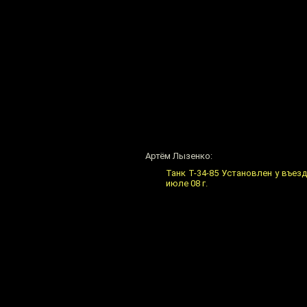
Артём Лызенко:
Танк Т-34-85 Установлен у въезд
июле 08 г.