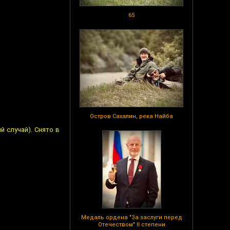
65
Остров Сахалин, река Найба
й случай). Снято в
Медаль ордена "За заслуги перед
Отечеством" II степени