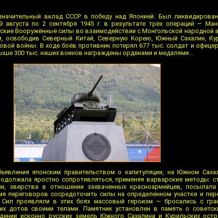
значительный вклад СССР в победу над Японией. Был ликвидирован
9 августа по 2 сентября 1945 г. в результате трёх операций — Ма
тские Вооружённые силы во взаимодействии с Монгольской народной 
, освободив Северный Китай, Северную Корею, Южный Сахалин, Кур
овой войны. В ходе боёв противник потерял 677 тыс. солдат и офицер
выше 300 тыс. наших воинов награждены орденами и медалями...
объявления японским правительством о капитуляции, на Южном Саха
одолжала яростно сопротивляться, применяя варварские методы: ст
и, зверства в отношении захваченных красноармейцев, посылала
я переговоров сосредоточить силы на определенном участке и пере
Сил проявляли в этих боях массовый героизм — бросались с гран
х дотов своими телами. Памятник установлен в память о советски
ении исконно русских земель Южного Сахалина и Курильских остр