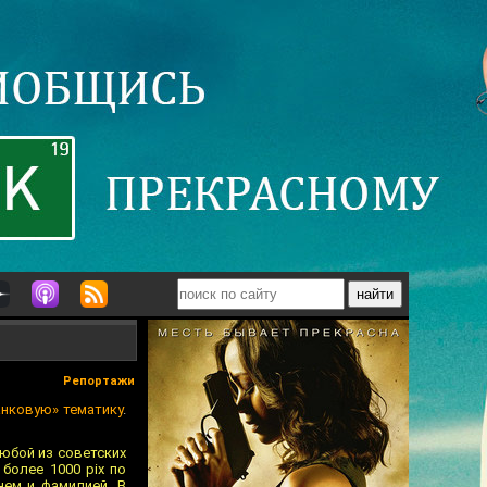
Репортажи
нковую» тематику
.
любой из советских
более 1000 pix по
нем и фамилией. В