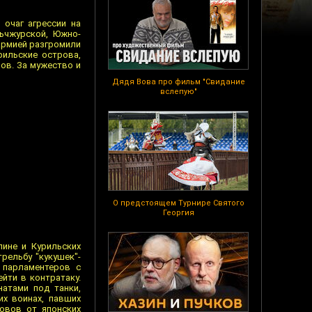
 очаг агрессии на
ньчжурской, Южно-
армией разгромили
ильские острова,
ов. За мужество и
Дядя Вова про фильм "Свидание
вслепую"
О предстоящем Турнире Святого
Георгия
лине и Курильских
рельбу "кукушек"-
 парламентеров с
йти в контратаку.
атами под танки,
х воинах, павших
овов от японских