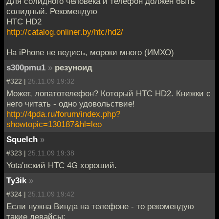
Для солидного человека и телефон должен быть
солидный. Рекомендую
HTC HD2
http://catalog.onliner.by/htc/hd2/
На iPhone не ведись, мороки много (ИМХО)
s300pmu1
»
резуноид
#322 |
25.11.09 19:32
Может, лопатотелефон? Который HTC HD2. Книжки с
него читать - одно удовольствие!
http://4pda.ru/forum/index.php?
showtopic=130187&hl=leo
Squelch
»
#323 |
25.11.09 19:38
Yota'вский HTC 4G хороший.
Ty3ik
»
#324 |
25.11.09 19:42
Если нужна Винда на телефоне - то рекомендую
такие девайсы: