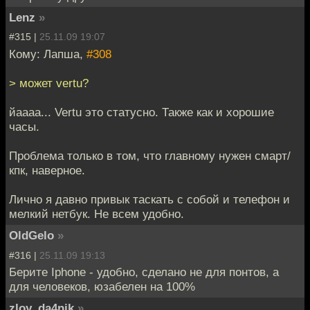
Lenz
»
#315 |
25.11.09 19:07
Кому: Лапша,
#308
> может vertu?
йаааа... Vertu это статусно. Также как и хорошие
часы.
Проблема только в том, что главному нужен смарт/
кпк, наверное.
Лично я давно привык таскать с собой и телефон и
мелкий нетбук. Не всем удобно.
OldGelo
»
#316 |
25.11.09 19:13
Берите Iphone - удобно, сделано не для понтов, а
для человеков, юзабелен на 100%
zloy_da4nik
»