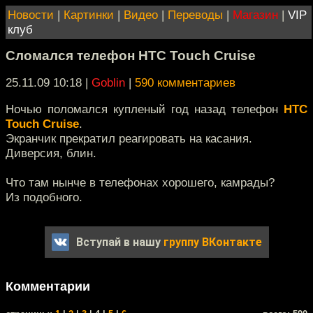
Новости
|
Картинки
|
Видео
|
Переводы
|
Магазин
|
VIP
клуб
Сломался телефон HTC Touch Cruise
25.11.09 10:18
|
Goblin
|
590 комментариев
Ночью поломался купленый год назад телефон
HTC
Touch Cruise
.
Экранчик прекратил реагировать на касания.
Диверсия, блин.
Что там нынче в телефонах хорошего, камрады?
Из подобного.
Вступай в нашу
группу ВКонтакте
Комментарии