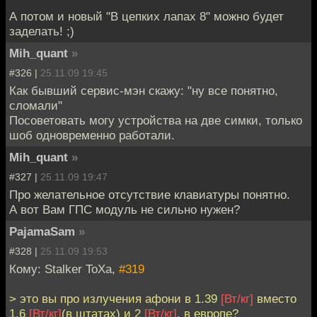
А потом и новый "В цепких лапах 8" можно будет
заделать! ;)
Mih_quant
»
#326 |
25.11.09 19:45
Как бывший сервис-мэн скажу: "ну все понятно,
сломали"
Посоветовать могу устройства на две симки, только
шоб одновременно работали.
Mih_quant
»
#327 |
25.11.09 19:47
Про желательное отсутствие клавиатуры понятно.
А вот Вам ГПС модуль не сильно нужен?
PajamaSam
»
#328 |
25.11.09 19:53
Кому: Stalker ToXa,
#319
> это вы про излучения афони в 1.39
[Вт/кг]
вместо
1.6
[Вт/кг]
(в штатах) и 2
[Вт/кг]
. в европе?