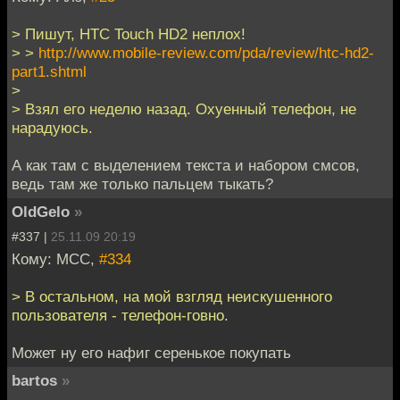
> Пишут, HTC Touch HD2 неплох!
> >
http://www.mobile-review.com/pda/review/htc-hd2-
part1.shtml
>
> Взял его неделю назад. Охуенный телефон, не
нарадуюсь.
А как там с выделением текста и набором смсов,
ведь там же только пальцем тыкать?
OldGelo
»
#337 |
25.11.09 20:19
Кому: MCC,
#334
> В остальном, на мой взгляд неискушенного
пользователя - телефон-говно.
Может ну его нафиг серенькое покупать
bartos
»