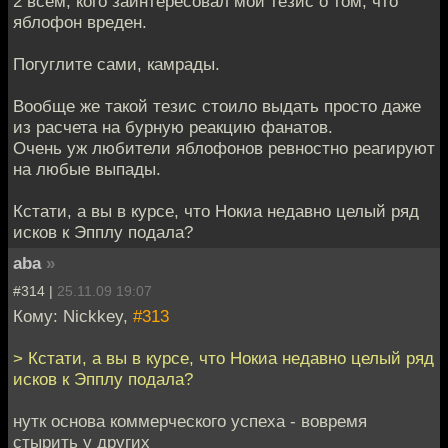
2 всем, кого заинтересовал мой тезис о том, что
яблофон вреден.
Погуглите сами, камрады.
Вообще же такой тезис стоило выдать просто даже
из расчета на бурную реакцию фанатов.
Очень уж любители яблофонов ревностно реагируют
на любые выпады.
Кстати, а вы в курсе, что Нокиа недавно целый ряд
исков к Эпплу подала?
aba
»
#314 |
25.11.09 19:07
Кому: Nickkey,
#313
> Кстати, а вы в курсе, что Нокиа недавно целый ряд
исков к Эпплу подала?
нутк основа коммерческого успеха - вовремя
стырить у других