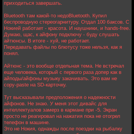
приходиться завершать.
Bluetooth там какой-то недоBluetooth. Купил
беспроводную стереогарнитуру. Отдал 100 баксов. С
Нокией работает - красота. И наушники, и hands-free.
Думаю, щас, к айфону подключу - буду слушать
айтюнсы. В итоге - хуй, не работает.
Передавать файлы по блютусу тоже нельзя, как я
понял.
Айтюнс - это вообще отдельная тема. Не встречал
еще человека, который с первого раза допер как в
айподы/айфоны музыку закачивать. Это вам не
copy-paste на SD-карточку.
Тут высказывали предположения о надежности
айфонов. Не знаю. У меня этот дивайс для
интеллектуалов замерз в кармане при -5. Экран
просто не реагировал на нажатия пока не отогрел
телефон в машине.
Это не Нокия, однажды после поездки на рыбалку