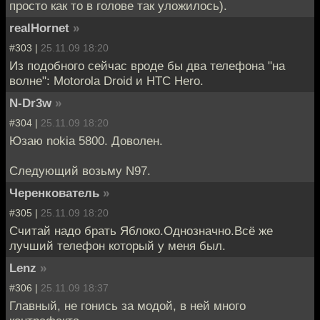
просто как то в голове так уложилось).
realHornet
»
#303 |
25.11.09 18:20
Из подобного сейчас вроде бы два телефона "на
волне": Motorola Droid и HTC Hero.
N-Dr3w
»
#304 |
25.11.09 18:20
Юзаю nokia 5800. Доволен.
Следующий возьму N97.
Черенкователь
»
#305 |
25.11.09 18:20
Считай надо брать Яблоко.Однозначно.Всё же
лучший телефон который у меня был.
Lenz
»
#306 |
25.11.09 18:37
Главный, не гонись за модой, в ней много