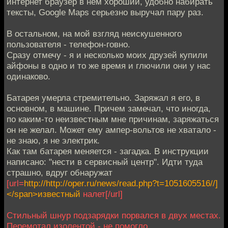
интернет браузер в нем хороший, удобно набирать
тексты, Google Maps серьезно выручал пару раз.
В остальном, на мой взгляд неискушенного
пользователя - телефон-говно.
Сразу отмечу - я и несколько моих друзей купили
айфоны в одно и то же время и глючили они у нас
одинаково.
Батарея умерла стремительно. Заряжал я его, в
основном, в машине. Причем замечал, что иногда,
по каким-то неизвестным мне причинам, заряжаться
он не желал. Может ему ампер-вольтов не хватало -
не знаю, я не электрик.
Как там батарея меняется - загадка. В инструкции
написано: "нести в сервисный центр". Идти туда
страшно, вдруг обнаружат
[url=
http://http://oper.ru/news/read.php?t=1051605516//]
</span>известный
налет
[/url]
Стильный шнур подзарядки порвался в двух местах.
Перемотал изолентой - не помогло.