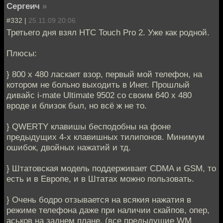
Сергеич
»
#332 |
25.11.09 20:06
Третьего дня взял HTC Touch Pro 2. Уже как родной.
Плюсы:
} 800 х 480 ласкает взор, первый мой телефон, на
котором не больно выходить в Инет. Прошлый
дивайс i-mate Ultimate 9502 со своим 640 х 480
вроде и близок был, но всё ж не то.
} QWERTY клавишы бесподобны на фоне
предыдущих 4-х клавишных тилипонов. Минимум
ошибок, двойных нажатий и тд.
} Штатовская модель поддерживает CDMA и GSM, то
есть и в Европе, и в Штатах можно пользовать.
} Очень бодро отзывается на всякия нажатия в
режиме телефона даже при наличии скайпов, опер,
аськов на заднем плане. (все предыдущие WM