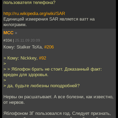
пользователя телефона?
http://ru.wikipedia.org/wiki/SAR
Единицей измерения SAR является ватт на
килограмм.
MCC
»
#334 |
25.11.09 20:09
Кому: Stalker ToXa,
#206
> Кому: Nickkey,
#92
>
> > Яблофон брать не стоит. Доказанный факт:
вреден для здоровья.
>
> да, будьте любезны поподробней?
Нервы он расшатывает. А все болезни, как известно,
от нервов.
Яблофоном 3Г пользовался год. Следует признать,