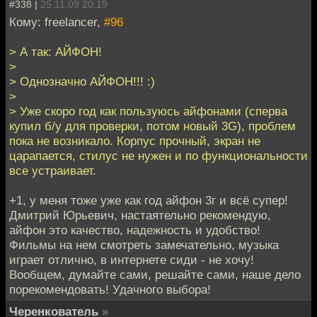
#338 |
25.11.09 20:19
Кому: freelancer,
#96
> А так: АЙФОН!
>
> Однозначно АЙФОН!!! :)
>
> Уже скоро год как пользуюсь айфонами (сперва
купил б/y для проверки, потом новый 3G), проблем
пока не возникало. Корпус прочный, экран не
царапается, стилус не нужен и по функциональности
все устраивает.
+1, у меня тоже уже как год айфон 3г и всё супер!
Дмитрий Юрьевич, настаятельно рекомендую,
айфон это качество, надежность и удобство!
Фильмы на нем смотреть замечательно, музыка
играет отлично, в интернете сиди - не хочу!
Вообщем, думайте сами, решайте сами, наше дело
порекомендовать! Удачного выбора!
Черенкователь
»