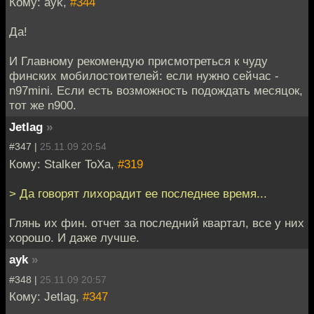
Кому: ayk,
#344
Да!
И Главному рекомендую присмотреться к чуду
финских мобилостоителей: если нужно сейчас -
n97mini. Если есть возможность подождать месяцок,
тот же n900.
Jetlag
»
#347 |
25.11.09 20:54
Кому: Stalker ToXa,
#319
> Да говорят лихорадит ее последнее время...
Глянь их фин. отчет за последний квартал, все у них
хорошо. И даже лучше.
ayk
»
#348 |
25.11.09 20:57
Кому: Jetlag,
#347