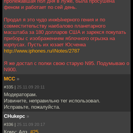
пролежавшая пол дня в луже, была просушена
феном и работает по сей день.
Продал я это чудо инжЫнерного гения и по
совместительству наебалово планетарного
масштаба за 180 долларов США и зарекся покупать
приборы с изображением яблочного огрызка на
корпусах. Пусть их юзает Юсченка
http://www.iphones.ru/iNotes/2787
Я же достал с полки свою старую N95. Подумываю о
N900.
MCC
»
#335 |
25.11.09 20:11
Модераторам.
Извините, неправильно тег использовал.
Исправьте, пожалуйста.
CHukepc
»
#336 |
25.11.09 20:17
Кому: Алз,
#25