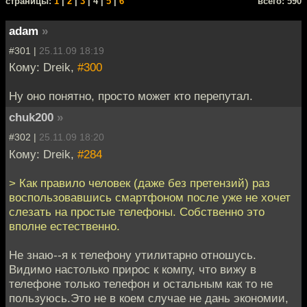
cтраницы:
1
|
2
|
3
| 4 |
5
|
6
всего: 590
adam
»
#301 |
25.11.09 18:19
Кому: Dreik,
#300
Ну оно понятно, просто может кто перепутал.
chuk200
»
#302 |
25.11.09 18:20
Кому: Dreik,
#284
> Как правило человек (даже без претензий) раз
воспользовавшись смартфоном после уже не хочет
слезать на простые телефоны. Собственно это
вполне естественно.
Не знаю--я к телефону утилитарно отношусь.
Видимо настолько прирос к компу, что вижу в
телефоне только телефон и остальным как то не
пользуюсь.Это не в коем случае не дань экономии,