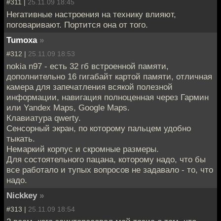
#311 |
25.11.09 18:45
Негативные настроения на технику влияют,
поговаривают. Портится она от того.
Tumoxa
»
#312 |
25.11.09 18:53
nokia n97 - есть 32 гб встроенной памяти,
дополнительно 16 гигабайт картой памяти, отличная
камера для запечатления всякой полезной
информации, навигация полноценная через Гармин
или Yandex Maps, Google Maps.
Клавиатура qwerty.
Сенсорный экран, по которому пальцем удобно
тыкать.
Немаркий корпус и скромные размеры.
Для состоятельного пацана, которому надо, что бы
все работало и тупых вопросов не задавало - то, что
надо.
Nickkey
»
#313 |
25.11.09 18:54