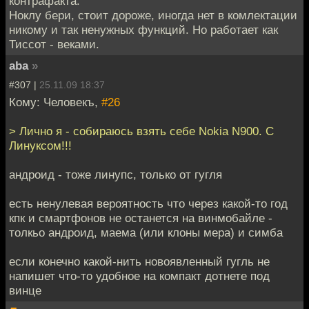
контрафакта.
Ноклу бери, стоит дороже, иногда нет в комлектации
никому и так ненужных функций. Но работает как
Тиссот - веками.
aba
»
#307 |
25.11.09 18:37
Кому: Человекъ,
#26
> Лично я - собираюсь взять себе Nokia N900. С
Линуксом!!!
андроид - тоже линупс, только от гугля
есть ненулевая вероятность что через какой-то год
кпк и смартфонов не останется на винмобайле -
толкьо андроид, маема (или клоны мера) и симба
если конечно какой-нить новоявленный гугль не
напишет что-то удобное на компакт дотнете под
винце