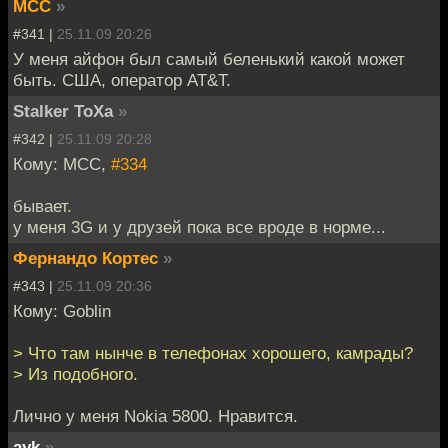
MCC
»
#341 |
25.11.09 20:26
У меня айфон был самый беленький какой может
быть. США, оператор AT&T.
Stalker ToXa
»
#342 |
25.11.09 20:28
Кому: MCC,
#334
бывает.
у меня 3G и у друзей пока все вроде в норме...
Фернандо Кортес
»
#343 |
25.11.09 20:36
Кому: Goblin
> Что там нынче в телефонах хорошего, камрады?
> Из подобного.
Лично у меня Nokia 5800. Нравится.
ayk
»