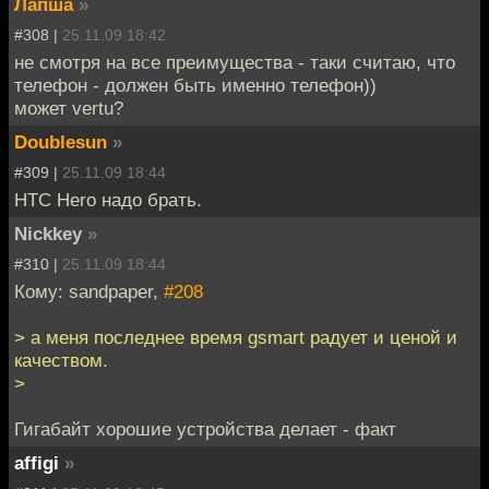
Лапша
»
#308 |
25.11.09 18:42
не смотря на все преимущества - таки считаю, что
телефон - должен быть именно телефон))
может vertu?
Doublesun
»
#309 |
25.11.09 18:44
HTC Hero надо брать.
Nickkey
»
#310 |
25.11.09 18:44
Кому: sandpaper,
#208
> а меня последнее время gsmart радует и ценой и
качеством.
>
Гигабайт хорошие устройства делает - факт
affigi
»