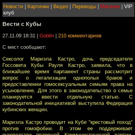
Новости
|
Картинки
|
Видео
|
Переводы
|
Магазин
|
VIP
клуб
Вести с Кубы
27.11.09 18:31
|
Goblin
|
210 комментариев
С мест сообщают:
Сексолог Мариэла Кастро, дочь председателя
Госсовета Кубы Рауля Кастро, заявила, что в
ближайшее время парламент страны рассмотрит
вопрос о легализации однополых браков и
предоставлении гомосексуальным семьям права на
усыновление. Для этого в законодательство о семье
планируется ввести отдельную статью. С
законодательной инициативой выступила Федерация
кубинских женщин.
Мариэла Кастро проводит на Кубе "крестовый поход"
против гомофобии. В этом ее поддерживает
руководство правящей Коммунистической партии.