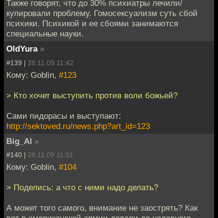
Также говорят, что до 30% психиатры лечили/
купировали проблему. Гомосексуализм суть сбой
психики. Психикой и ее сбоями занимаются
специальные науки.
OldYura
»
#139 |
28.11.09 11:42
Кому: Goblin,
#123
> Кто хочет выступить против воли божьей?
Сами пидорасы и выступают:
http://sektoved.ru/news.php?art_id=123
Big_Al
»
#140 |
28.11.09 11:51
Кому: Goblin,
#104
> Поделись: а что с ними надо делать?
А может того самого, внимание не заострять? Как
вот в американской армии делали до недавнего