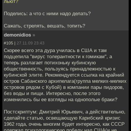
льют?
Поделись: а что с ними надо делать?
Сажать, стрелять, вешать, топить?
demonidios
»
#105 |
27.11.09 23:43
Скорее всего эта дура училась в США и там
подцепила "вирус толерантности к гомикам", а
теперь разлагает потихоньку кубинскую
общественность, пользуясь принадлежностью к
кубинской элите. Рекомендуется ссылка на крайний
остров Сабанского архипелага(группа мелких-мелких
островов рядом с Кубой) в компании пары пидоров,
без воды и пищи. Интересно, после этого
изменились бы ее взгляды на однополые браки?
Постскриптум: Дмитрий Юрьевич, а действительно,
сделайте статью, освещающую Карибский кризис
1962 года, очень многим будет интересно, как СССР
одержал психологическую победу над США(и не