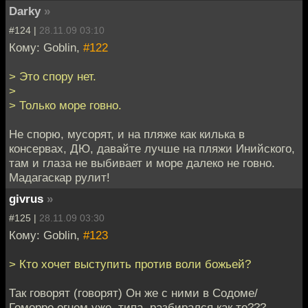
Darky
»
#124 |
28.11.09 03:10
Кому: Goblin,
#122
> Это спору нет.
>
> Только море говно.
Не спорю, мусорят, и на пляже как килька в
консервах, ДЮ, давайте лучше на пляжи Инийского,
там и глаза не выбивает и море далеко не говно.
Мадагаскар рулит!
givrus
»
#125 |
28.11.09 03:30
Кому: Goblin,
#123
> Кто хочет выступить против воли божьей?
Так говорят (говорят) Он же с ними в Содоме/
Гоморре огнем уже, типа, разбирался как то???