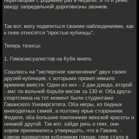
переговорам с родными раз в неделю, а то и реже,
ввиду запредельной дороговизны звонков.
Так вот, могу поделиться своими наблюдениями, как
к геям относятся "простые кубинцы".
Теперь тезисы:
1. Гомосексуалистов на Кубе много.
Сошлюсь на "экспертное заключение" двух своих
друзей-кубинцев, с которыми провел немало
времени вместе. Один из них - 2 дан дзюдо, второй
- кмс по вольной борьбе весом за 130 кг. Оба друга-
спортсмена на тот момент были студентами
Гаванского Университета. Оба негры, из бедных
многодетных семей, а поэтому ярые сторонники
Фиделя, оба большие поклонники женской красоты и
никакой другой. Так вот, зайди речь о геях, они
хором принимались утверждать, что в Гаване, -
самом развратном кубинмком городе, геев стало в