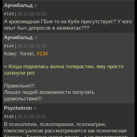
Арчибальд
»
#143 |
28.11.09 12:01
А кровожадная ГБня то на Кубе присутствует? У кого
опыт был допросов в казематах???
Арчибальд
»
#144 |
28.11.09 12:01
Кому: Yurski,
#134
> Когда поднялась волна толерастии, ему просто
заткнули рот.
Правильно!!!
Лишал людей возможности получать
удовольствие!!!
Psychotron
»
#145 |
28.11.09 12:01
В психологии, психотерапии, психиатрии,
гомосексуализм рассматривается как психическая
болезнь. Болезни нужно лечить, а не поддерживать