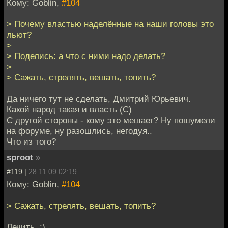
Кому: Goblin,
#104
> Почему властью наделённые на наши головы это
льют?
>
> Поделись: а что с ними надо делать?
>
> Сажать, стрелять, вешать, топить?
Да ничего тут не сделать, Дмитрий Юрьевич.
Какой народ такая и власть (С)
С другой стороны - кому это мешает? Ну пошумели
на форуме, ну разошлись, негодуя..
Что из того?
sproot
»
#119 |
28.11.09 02:19
Кому: Goblin,
#104
> Сажать, стрелять, вешать, топить?
Лечить..:)