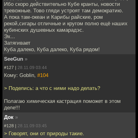
Ибо скоро действительно Кубе кранты, новости
тревожные. Тово гляди устроят там демократию.
А пока там-океан и Карибы райские, ром
рекой,сигары отличные и кругом полно ещё наших
кубинских душевных камарадэс.
Эх...
Затягивает
Куба далеко, Куба далеко, Куба рядом!
SeeGun
»
#127 |
28.11.09 03:44
Кому: Goblin,
#104
> Поделись: а что с ними надо делать?
Полагаю химическая кастрация поможет в этом
деле!!!
Док
»
#128 |
28.11.09 03:45
> Говорят, они от природы такие.