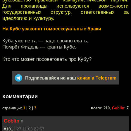
Для пропаганды используются возможности
государственных структур, ответственных за
идеологию и культуру.
На Кубе узаконят гомосексуальные браки
Куба уже не та — надо срочно ехать.
Помрёт Фидель — кранты Кубе.
Кто что может посоветовать про Кубу?
Подписывайся на наш
канал в Telegram
Комментарии
cтраницы:
1
| 2 |
3
всего: 210,
Goblin
: 7
Goblin
»
#101 |
27.11.09 22:57