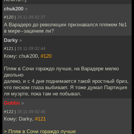
chuk200
»
#120 |
28.11.09 02:37
А Варадеро до революции признавался пляжем №1
в мире--заценим ли?
Darky
»
#121 |
28.11.09 02:44
Кому: chuk200,
#120
Пляж в Сочи гораждо лучше, на Варадере мелко
двольно
далеко, и с 4 дня поднимается такой яростный бриз,
что песком глаза выбивает. Я тоже думал Партиция
ля муэрте, пока там не побывал.
Goblin
»
#122 |
28.11.09 02:45
Кому: Darky,
#121
> Пляж в Сочи гораждо лучше