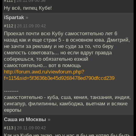
#111 |
28.11.09 00:36
Ну всё, пипец Кубе!
iSpartak
»
#112 |
28.11.09 00:42
Проехал почти всю Кубу самостоятельно лет 6
назад как и еще стран 5 - в основном юва. Дмитрий,
не зачти за рекламу и не суди за то, что беру
смелость советовать... но если вдруг правда
соберешься, то обязательно езжай
самостоятельно... вот в помощь
http://forum.awd.ru/viewforum.php?
f=115&sid=5f3636b3e45d9268478ed790dfccd239
--------
самостоятельно - куба, сша, кения, танзания, индия,
сингапур, филипинны, камбоджа, вьетнам и всякие
европы
Саша из Москвы
»
#113 |
28.11.09 00:42
Как на Кубе не знаю, но у нас я бы не хотел бы быть