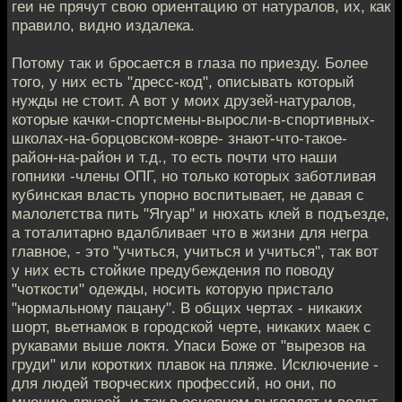
геи не прячут свою ориентацию от натуралов, их, как
правило, видно издалека.
Потому так и бросается в глаза по приезду. Более
того, у них есть "дресс-код", описывать который
нужды не стоит. А вот у моих друзей-натуралов,
которые качки-спортсмены-выросли-в-спортивных-
школах-на-борцовском-ковре- знают-что-такое-
район-на-район и т.д., то есть почти что наши
гопники -члены ОПГ, но только которых заботливая
кубинская власть упорно воспитывает, не давая с
малолетства пить "Ягуар" и нюхать клей в подъезде,
а тоталитарно вдалбливает что в жизни для негра
главное, - это "учиться, учиться и учиться", так вот
у них есть стойкие предубеждения по поводу
"чоткости" одежды, носить которую пристало
"нормальному пацану". В общих чертах - никаких
шорт, вьетнамок в городской черте, никаких маек с
рукавами выше локтя. Упаси Боже от "вырезов на
груди" или коротких плавок на пляже. Исключение -
для людей творческих профессий, но они, по