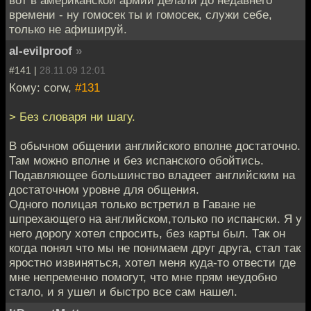
времени - ну гомосек ты и гомосек, служи себе,
только не афишируй.
al-evilproof
»
#141 |
28.11.09 12:01
Кому: corw,
#131
> Без словаря ни шагу.
В обычном общении английского вполне достаточно.
Там можно вполне и без испанского обойтись.
Подавляющее большинство владеет английским на
достаточном уровне для общения.
Одного полицая только встретил в Гаване не
шпрехающего на английском,только по испански. Я у
него дорогу хотел спросить, без карты был. Так он
когда понял что мы не понимаем друг друга, стал так
яростно извиняться, хотел меня куда-то отвести где
мне непременно помогут, что мне прям неудобно
стало, и я ушел и быстро все сам нашел.