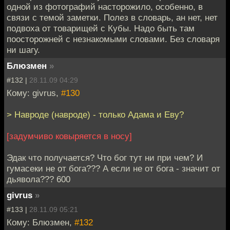
одной из фотографий насторожило, особенно, в
связи с темой заметки. Полез в словарь, ан нет, нет
подвоха от товарищей с Кубы. Надо быть там
поосторожней с незнакомыми словами. Без словаря
ни шагу.
Блюзмен
»
#132 |
28.11.09 04:29
Кому: givrus,
#130
> Навроде (навроде) - только Адама и Еву?
[задумчиво ковыряется в носу]
Эдак что получается? Что бог тут ни при чем? И
гумасеки не от бога??? А если не от бога - значит от
дьявола??? 600
givrus
»
#133 |
28.11.09 05:21
Кому: Блюзмен,
#132