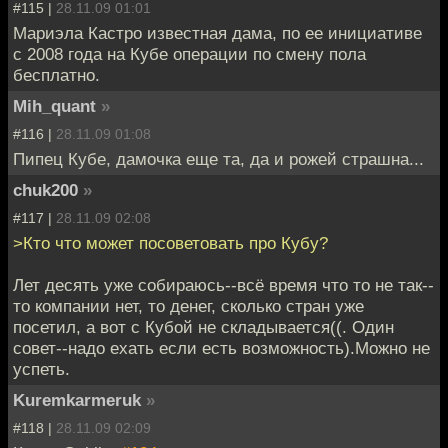
#115 |
28.11.09 01:01
Мариэла Кастро известная дама, по ее инициативе
с 2008 года на Кубе операции по смену пола
бесплатно.
Mih_quant
»
#116 |
28.11.09 01:08
Пипец Кубе, дамочка еще та, да и рожей страшна...
chuk200
»
#117 |
28.11.09 02:08
>Кто что может посоветовать про Кубу?
Лет десять уже собираюсь--всё время что то не так--
то компании нет, то денег, сколько стран уже
посетил, а вот с Кубой не складывается((. Один
совет--надо ехать если есть возможность).Можно не
успеть.
Kuremkarmeruk
»
#118 |
28.11.09 02:09