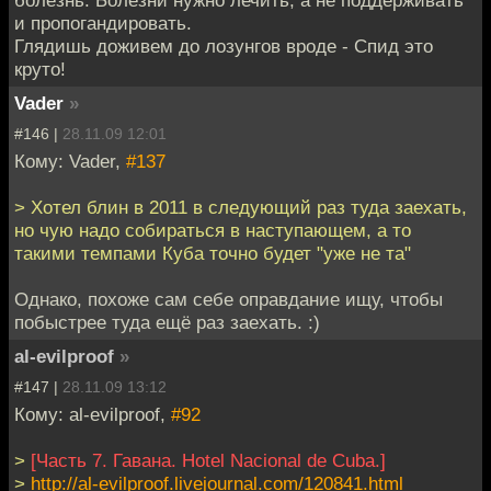
и пропогандировать.
Глядишь доживем до лозунгов вроде - Спид это
круто!
Vader
»
#146 |
28.11.09 12:01
Кому: Vader,
#137
> Хотел блин в 2011 в следующий раз туда заехать,
но чую надо собираться в наступающем, а то
такими темпами Куба точно будет "уже не та"
Однако, похоже сам себе оправдание ищу, чтобы
побыстрее туда ещё раз заехать. :)
al-evilproof
»
#147 |
28.11.09 13:12
Кому: al-evilproof,
#92
>
[Часть 7. Гавана. Hotel Nacional de Cuba.]
>
http://al-evilproof.livejournal.com/120841.html