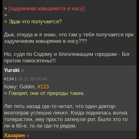
>
[задумчиво ковыряется в носу]
>
> Эдак что получается?
Дык, откуда ж я знаю, что там у тебя получается при
задумчивом ковыряние в носу???
Но, судя по Содому и близлежащим городкам - Бог
против гомосятины!!!
Yurski
»
#134 |
28.11.09 06:40
Кому: Goblin,
#123
> Говорят, они от природы такие.
Лет пять назад где-то читал, что один доктор-
мозгоправ успешно лечил. Когда поднялась волна
толерастии, ему просто заткнули рот. Было это то
ли в 60-е, то ли где-то рядом.
Хазарин
»