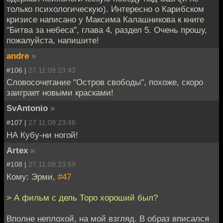
только психологическую). Интересно о Карибском
кризисе написано у Максима Калашникова к книге
"Битва за небеса", глава 4, раздел 5. Очень прошу,
пожалуйста, напишите!
andre
»
#106 |
27.11.09 23:43
Словосочетание "Остров свободы", похоже, скоро
заиграет новыми красками!
SvAntonio
»
#107 |
27.11.09 23:46
НА Кубу-ни ногой!
Artex
»
#108 |
27.11.09 23:59
Кому: Эрми,
#47
> А фильм с дель Торо хороший был?
Вполне неплохой, на мой взгляд. В образ вписался