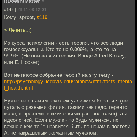
ItDoesntMatter
»
#142 |
28.11.09 12:01
Кому: sproot,
#119
> Лечить..:)
Из курса психологии - есть теория, что все люди
гомосексуальны. Кто-то на 0.009%, а кто-то на
99.9%. (Не помню чья теория. Вроде Alfred Kinsey,
или E. Hooker)
Вот не плохое собрание теорий на эту тему -
http://psychology.ucdavis.edu/rainbow/html/facts_menta
l_health.html
Нужно не с самим гомосексуализмом бороться (не
путать с разными филия, такими как педо, геранто,
мазо, и прочими психическими растроствами), а и
идеологией. Если мужик - то будь мужиком, не
важно с кем тебе нравится быть по ночам в постели.
А, не накрашеным жеманным чучелом.