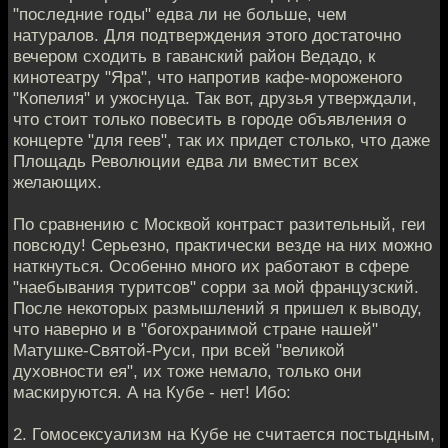
"последние годы" едва ли не больше, чем
натуралов. Для подтверждения этого достаточно
вечером сходить в гаванский район Ведадо, к
кинотеатру "Яра", что напротив кафе-мороженого
"Копелия" и ужоснуца. Так вот, друзья утверждали,
что стоит только повесить в городе объявления о
концерте "для геев", так их придет столько, что даже
Площадь Революции едва ли вместит всех
желающих.
По сравнению с Москвой контраст разительный, геи
повсюду! Серьезно, практически везде на них можно
наткнуться. Особенно много их работают в сфере
"наебывания туритсов" сорри за мой французский.
После некоторых размышлений я пришел к выводу,
что наверно и в "богохранимой стране нашей"
Матушке-Святой-Руси, при всей "великой
духовности ея", их тоже немало, только они
маскируются. А на Кубе - нет! Ибо:
2. Гомосексуализм на Кубе не считается постыдным,