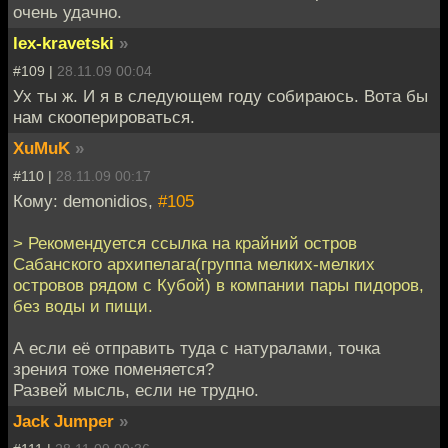
очень удачно.
lex-kravetski
»
#109 |
28.11.09 00:04
Ух ты ж. И я в следующем году собираюсь. Вота бы
нам скооперироваться.
XuMuK
»
#110 |
28.11.09 00:17
Кому: demonidios,
#105
> Рекомендуется ссылка на крайний остров
Сабанского архипелага(группа мелких-мелких
островов рядом с Кубой) в компании пары пидоров,
без воды и пищи.
А если её отправить туда с натуралами, точка
зрения тоже поменяется?
Развей мысль, если не трудно.
Jack Jumper
»