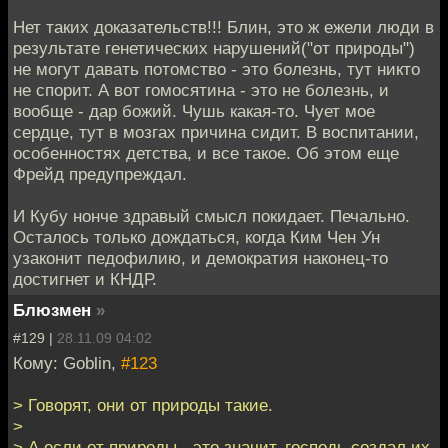
Нет таких доказательств!!! Блин, это ж ежели люди в
результате генетических нарушений("от природы")
не могут давать потомство - это болезнь, тут никто
не спорит. А вот гомосятина - это не болезнь, и
вообще - дар божий. Чушь какая-то. Чует мое
сердце, тут в мозгах причина сидит. В воспитании,
особенностях детства, и все такое. Об этом еще
Фрейд предупреждал.
И Кубу нонче здравый смысл покидает. Печально.
Осталось только дождаться, когда Ким Чен Ун
узаконит педофилию, и демократия наконец-то
достигнет и КНДР.
Блюзмен
»
#129 |
28.11.09 04:02
Кому: Goblin,
#123
> Говорят, они от природы такие.
>
> А если от природы - это значит, господь создал их