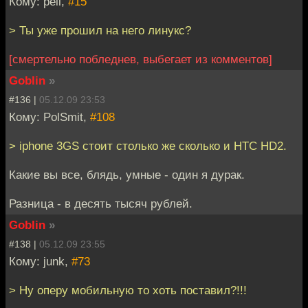
Кому: pell,
#15
> Ты уже прошил на него линукс?
[смертельно побледнев, выбегает из комментов]
Goblin
»
#136 |
05.12.09 23:53
Кому: PolSmit,
#108
> iphone 3GS стоит столько же сколько и HTC HD2.
Какие вы все, блядь, умные - один я дурак.
Разница - в десять тысяч рублей.
Goblin
»
#138 |
05.12.09 23:55
Кому: junk,
#73
> Ну оперу мобильную то хоть поставил?!!!