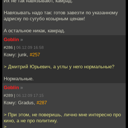
Их не так навязывают, камрад.
Навязывать надо так: готов завезти по указанному
адриску по сугубо козырным ценам!
А остальное никак, камрад.
Goblin
»
#286 |
06.12.09 16:58
Кому: junk,
#257
> Дмитрий Юрьевич, а углы у него нормальные?
Нормальные.
Goblin
»
#289 |
06.12.09 17:15
Кому: Gradus,
#287
> При этом, не поверишь, лично мне интересно про
кино, а не про политику.
>