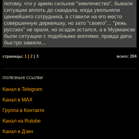
потому, что у армян сильное "землячество", бывали
ситуации вплоть до скандала, когда увольняли
ценнейшего сотрудника, а ставили на его место
совершенную деревяшку, но зато "своего"... "режь
русских" не орали, но осадок остался, а в Мурманске
были ситуации с подобными воплями, правда дела
быстро замяли...
cтраницы:
1
|
2
| 3
всего: 204
полезные ссылки
Канал в Telegram
Канал в MAX
Группа в Контакте
Канал на Rutube
Канал в Дзен