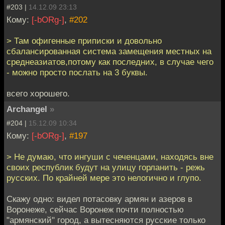
#203 |
14.12.09 23:13
Кому:
[-bORg-]
,
#202
> Там офигенные приписки и довольно
сбалансированная система замещения местных на
среднеазиатов,потому как последних, в случае чего
- можно просто послать на 3 буквы.
всего хорошего.
Archangel
»
#204 |
15.12.09 10:34
Кому:
[-bORg-]
,
#197
> Не думаю, что ингуши с чеченцами, находясь вне
своих республик будут на улицу горланить - режь
русских. По крайней мере это нелогично и глупо.
Скажу одно: видел потасовку армян и азеров в
Воронеже, сейчас Воронеж почти полностью
"армянский" город, а вытесняются русские только