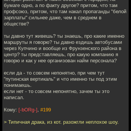
бумаге одно, а по факту другое? притом, что там
профсоюз, притом, что там накал пропаганды "белой
зарплаты" сильнее даже, чем в среднем в
обществе?
ты давно тут живешь? ты знаешь, про какие именно
маршруты я говорю? ты давно ездишь автобусами
через Купчино и вообще из Фрунзенского района в
центр? ты представляешь, про какую компанию я
говорю и как у нее организован найм персонала?
если да - то совсем непонятно, при чем тут
"путинская вертикаль" и что именно ты под этим
понимаешь.
если нет - то совсем непонятно, зачем ты это
написал.
Кому:
[-bORg-]
,
#199
> Типичная драка, из кот. разожгли неплохое шоу.