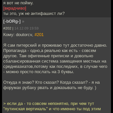
я вот не пойму.
[вкрадчиво]
ты это, уж не антифашист ли?
[-bORg-]
»
#202 |
14.12.09 19:59
Кому: doutorcv,
#201
Я сам питерский и проживаю тут достаточно давно.
Пропаганда - одно,а реально как есть - совсем
другое. Там офигенные приписки и довольно
сбалансированная система замещения местных на
среднеазиатов,потому как последних, в случае чего
- можно просто послать на 3 буквы.
Откуда я знаю? Кто сказал? Когда сказал? - я на
форумах рубаху рвать и доказывать не буду. )
> если да - то совсем непонятно, при чем тут
"путинская вертикаль" и что именно ты под этим