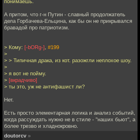
понимаешь.
А притом, что г-н Путин - славный продолжатель
дела Горбачева-Ельцина, как бы он не прикрывался
бравадой про патриотизм.
> Кому:
[-bORg-]
,
#199
>
> > Типичная драка, из кот. разожгли неплохое шоу.
>
> я вот не пойму.
>
[вкрадчиво]
> ты это, уж не антифашист ли?
Нет.
Есть просто элементарная логика и анализ событий,
когда рассуждать нужно не в стиле - "наших бьют", а
более трезво и хладнокровно.
doutorcv
»