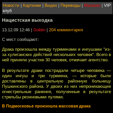
Новости
|
Картинки
|
Видео
|
Переводы
|
Магазин
|
VIP
клуб
Нацистская выходка
13.12.09 12:46
|
Goblin
|
204 комментария
С мест сообщают:
Драка произошла между туркменами и ингушами "из-
за хулиганских действий нескольких человек". Всего в
ней приняли участие 30 человек, отмечает агентство.
В результате драки пострадали четыре человека —
один ингуш и три туркмена, — которые были
доставлены в центральную районную больницу
Пушкинского района. У двоих из них непроникающие
огнестрельные ранения, полученные в результате
стрельбы резиновыми пулями.
В Подмосковье произошла массовая драка