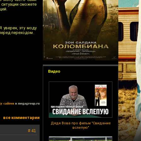
о ситуации сможете
цей.
 уверен, эту моду
 перед переходом.
Видео
ку сайтов
в megagroup.ru
все комментарии
Дядя Вова про фильм "Свидание
вслепую"
# 41