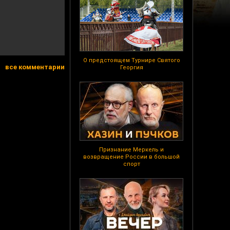
О предстоящем Турнире Святого
все комментарии
Георгия
Признание Меркель и
возвращение России в большой
спорт