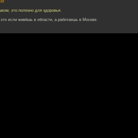
39
ком, это полезно для здоровья.
это если живёшь в области, а работаешь в Москве.