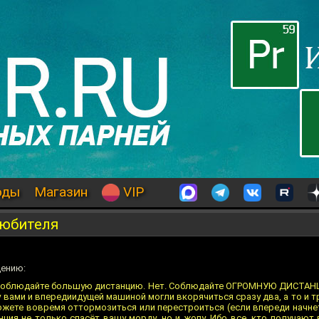
оды
Магазин
VIP
любителя
дению:
. Соблюдайте большую дистанцию. Нет. Соблюдайте ОГРОМНУЮ ДИСТАН
 вами и впередиидущей машиной могли вкорячиться сразу два, а то и т
ожете вовремя оттормозиться или перестроиться (если впереди начнет
ция не только спасёт вашу морду, но и жопу. Ибо все, кто получают