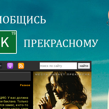
Разное
ЦИЮ. У вас должна
ри баклана. Только
ся замес, и кто-то
 в жопу часто сами