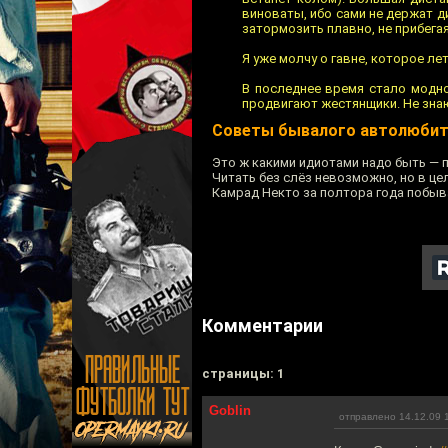
виноваты, ибо сами не держат ди
затормозить плавно, не прибега
Я уже молчу о гавне, которое ле
В последнее время стало модно
продвигают жестянщики. Не знаю 
Советы бывалого автолюбит
Это ж какими идиотами надо быть — п
Читать без слёз невозможно, но в ц
Камрад Некто за полтора года побыв
Комментарии
cтраницы: 1
Goblin
отправлено 14.12.09 