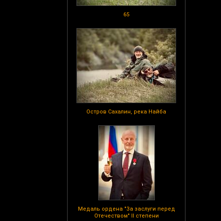
65
Остров Сахалин, река Найба
Медаль ордена "За заслуги перед
Отечеством" II степени