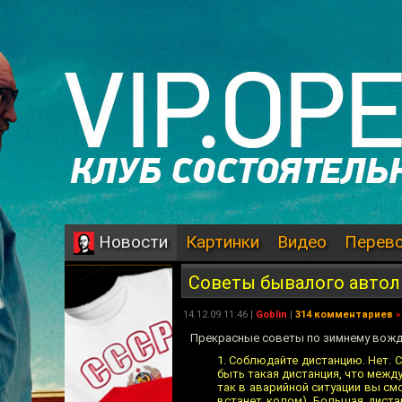
Картинки
Видео
Перев
Новости
Советы бывалого авто
14.12.09 11:46 |
Goblin
|
314 комментариев
»
Прекрасные советы по зимнему вож
1. Соблюдайте дистанцию. Нет
быть такая дистанция, что между
так в аварийной ситуации вы см
встанет колом). Большая дистан