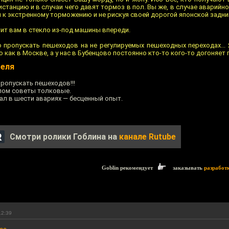
станцию и в случаи чего давят тормоз в пол. Вы же, в случае аварийн
я к экстренному торможению и не рискуя своей дорогой японской задни
тит вам в стекло из-под машины впереди.
 пропускать пешеходов на не регулируемых пешеходных переходах... Я
как в Москве, а у нас в Бубенцово постоянно кто-то кого-то догоняет
еля
ропускать пешеходов!!!
елом советы толковые.
ал в шести авариях — бесценный опыт.
Смотри ролики Гоблина на
канале Rutube
Goblin рекомендует
заказывать
разработ
12:39