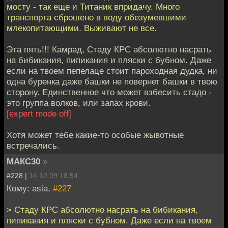
мосту - так еще и Титаник впридачу. Много
транспорта сброшено в воду обезумевшими
млекопитающими. Выживают не все.
Эта пять!!! Камрад, Стаду КРС абсолютно насрать
на бибикания, пипикания и пляски с бубном. Даже
если на твоем пепелаце стоит пароходная дудка, ни
одна буренка даже башки не повернет башки в твою
сторону. Единственное что может взбесить стадо -
это группа волков, или запах крови.
[expert mode off]
Хотя может тебе какие-то особые жывотные
встречались.
МАКС30
»
#228 |
14.12.09 18:54
Кому: asia,
#227
> Стаду КРС абсолютно насрать на бибикания,
пипикания и пляски с бубном. Даже если на твоем