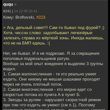
ququ
»
#241 |
14.12.09 20:41
Кому: Broflovski,
#223
> Ага, дельный совет!!! Сам-то бывал под фурой? ;)
Хотя, чессно слово: задолбывают легкопёрые
залезать справа из мёртвой зоны. Иногда жалеешь,
что не на БМП едешь. :(
Нет, не бывал. И я не подрезаю. Я за сокращение
поголовья подрезальщиков ратую.
Вообще за мой опыт вождения я выделяю 3 группы
водил.
1. Самая малочисленная - те кто реально умеет
ездить. Они никому не мешая шашками проходят
через не очень плотный поток.
2. Самая многочисленная - кто мирно едет со
скоростью потока из пункта А в пункт Б.
3. Звезды за рулем - нарушают скоростной режим
при том что ездить не умеют (см п.1). Поэтому
постоянно провоцируют аварии - подрезают, мегают