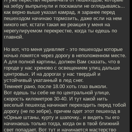
на зебру выпрыгнули и поскакали не оглядываясь...
как верно выше указал камрад, я заранее перед
пешеходом начинаю тормозить, даже если на нем
никого нет, кстати такая же реакция у меня на
нерегулируемом перекрестке, когда ты едешь по
главной.
Но вот, что меня удивляет - это пешеходы которые
ночью ломятся через дорогу в неположенном месте.
А для полной картины, должен Вам сказать, что в
городе у нас хреново с освещением улиц дальше
центровых. И на дорогах у нас твердый и
устойчивый укатанный в лед снег.
Темнеет рано, после 18.00 хоть глаз выколи.
Вот едешь ты себе не по центральной улице,
скорость километров 30-40. И тут какой нить
веселый пешеход начинает переходить перед тобой
дорогу (не по зебре), причем одет этот пешеход в
чОрные штаны, курту и шапочку.. и видеть ты его
начинаешь только тогда, когда он в твой ближний
свет попадает. Вот тут и начинается мастерство