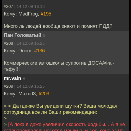
#207 |
14.12.09 16:18
Кому: MadFrog,
#195
Много ль людей вообще знают и помнят ПДД?
Пан Головатый
»
#208 |
14.12.09 16:25
Кому: Doom,
#136
Коммерческие автошколы супротив ДОСААФа -
тьфу!!!
mr.vain
»
#209 |
14.12.09 16:25
Кому: Maxud3,
#203
> > Да где-же Вы увидели шутки? Ваша молодая
сотрудница все ли Ваши рекомендации:
>
>
[А пока я даже увеличил скорость ходьбы. . А я не
останавливался! несётся машина, и серьёзно за 60