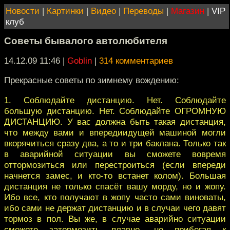
Новости
|
Картинки
|
Видео
|
Переводы
|
Магазин
|
VIP
клуб
Советы бывалого автолюбителя
14.12.09 11:46
|
Goblin
|
314 комментариев
Прекрасные советы по зимнему вождению:
1. Соблюдайте дистанцию. Нет. Соблюдайте
большую дистанцию. Нет. Соблюдайте ОГРОМНУЮ
ДИСТАНЦИЮ. У вас должна быть такая дистанция,
что между вами и впередиидущей машиной могли
вкорячиться сразу два, а то и три баклана. Только так
в аварийной ситуации вы сможете вовремя
оттормозиться или перестроиться (если впереди
начнется замес, и кто-то встанет колом). Большая
дистанция не только спасёт вашу морду, но и жопу.
Ибо все, кто получают в жопу часто сами виноваты,
ибо сами не держат дистанцию и в случаи чего давят
тормоз в пол. Вы же, в случае аварийно ситуации
сможете затормозить плавно, не прибегая к