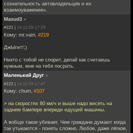
сознательность автовладельцев и их
взаимоуважение».
Maxud3
»
#221 |
14.12.09 17:29
Кому: mr.vain,
#219
ДжЫгит!;)
Никто с тобой не спорит, делай как считаешь
нужным, мне на тебя посрать.
Маленький Друг
»
#222 |
14.12.09 17:47
Кому: chum,
#107
> на скоростях 80 км/ч и выше надо висеть на
заднем бампере впереди идущей машины.
А вобще такое убивает. Чем граждане думают когда
так утыкаются - понять сложно. Любое, даже лёгкое,