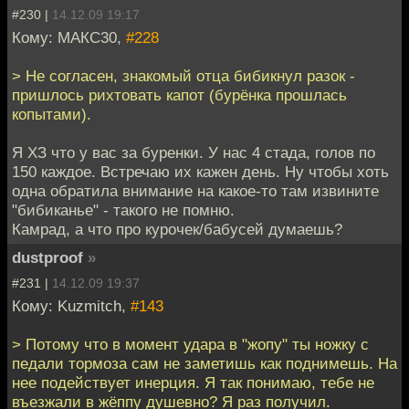
#230 |
14.12.09 19:17
Кому: МАКС30,
#228
> Не согласен, знакомый отца бибикнул разок -
пришлось рихтовать капот (бурёнка прошлась
копытами).
Я ХЗ что у вас за буренки. У нас 4 стада, голов по
150 каждое. Встречаю их кажен день. Ну чтобы хоть
одна обратила внимание на какое-то там извините
"бибиканье" - такого не помню.
Камрад, а что про курочек/бабусей думаешь?
dustproof
»
#231 |
14.12.09 19:37
Кому: Kuzmitch,
#143
> Потому что в момент удара в "жопу" ты ножку с
педали тормоза сам не заметишь как поднимешь. На
нее подействует инерция. Я так понимаю, тебе не
въезжали в жёппу душевно? Я раз получил.