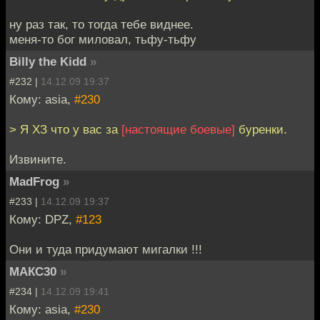
ну раз так, то тогда тебе виднее.
меня-то бог миловал, тьфу-тьфу
Billy the Kidd
»
#232 |
14.12.09 19:37
Кому: asia,
#230
> Я ХЗ что у вас за
[настоящие боевые]
буренки.
Извините.
MadFrog
»
#233 |
14.12.09 19:37
Кому: DPZ,
#123
Они и туда придумают мигалки !!!
МАКС30
»
#234 |
14.12.09 19:41
Кому: asia,
#230