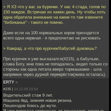
> Я ХЗ что у вас за буренки. У нас 4 стада, голов по
150 каждое. Встречаю их кажен день. Ну чтобы хоть
одна обратила внимание на какое-то там извините
"бибиканье" - такого не помню.
Даже если на 100 нормальных коров приходится
всего одна нервная - я предпочитаю не рисковать
> Камрад, а что про курочек/бабусей думаешь?
Про курочек я уже высказался(#215), а бабульки,
слава Богу, мне пока не попадались, видел только со
стороны как одна летала вверх тормашками - шла
напрямик через дурной перекрёсток(жива осталась).
ERTY
»
#235 |
14.12.09 19:54
Водительский стаж 9 лет.
Машина 4вд, зимняя новая резина.
Пешеходов боюсь до жути.
Я уже перестал нервничать от пешеходов, которые