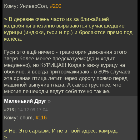
Кому: УниверСол,
#200
> В деревне очень часто из за ближайшей
колдобины внезапно вырываются сумасшедшие
курицы (индюки, гуси и пр.) и бросаются прямо под
колёса.
Гуси это ещё ничего - траэктория движения этого
зверя более-менее предсказуема(да и ходит
медленно), но КУРИЦА!!! Когда я вижу курицу на
обочине, я всегда притормаживаю - в 80% случаев
эта сраная птица летит через дорогу прямо перед
машиной выпучив глаза. А самое грустное, что
многие пешеходы ведут себя точно так же.
Маленький Друг
»
#216 |
14.12.09 17:04
Кому: chum,
#116
> Не. Это сарказм. И не в твой адрес, камрад.
>