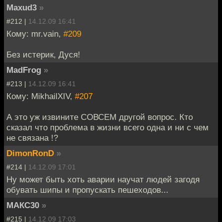
Maxud3
»
#212 |
14.12.09 16:41
Кому: mr.vain,
#209
Без истерик, Дуся!
MadFrog
»
#213 |
14.12.09 16:41
Кому: MikhailXIV,
#207
А это уж извините СОВСЕМ другой вопрос. Кто
сказал что проблема в жизни всего одна и ни с чем
не связана !?
DimonRonD
»
#214 |
14.12.09 17:01
Ну может быть хоть аварии научат людей загодя
обувать шипы и пропускать пешеходов...
МАКС30
»
#215 |
14.12.09 17:03