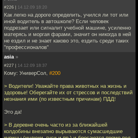
#226 |
14.12.09 18:20
Как легко на дороге определить, учился ли тот или
иной водитель в автошколе? Если человек
подрезает или сигналит учебной машине, усиленно
матерясь и моргая фарами, значит он никогда в ней
не ездил и не знает каково это, ездить среди таких
"профессионалов"
asia
»
#227 |
14.12.09 18:37
Кому: УниверСол,
#200
> Водители! Уважайте права животных на жизнь и
здоровье! Оберегайте их от стрессов и последствий
незнания ими (по известным причинам) ПДД!
Это да!
> В деревне очень часто из за ближайшей
колдобины внезапно вырываются сумасшедшие
курицы (индюки, гуси и пр.) и бросаются прямо под