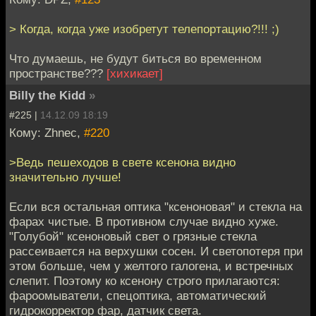
> Когда, когда уже изобретут телепортацию?!!! ;)
Что думаешь, не будут биться во временном
пространстве???
[хихикает]
Billy the Kidd
»
#225 |
14.12.09 18:19
Кому: Zhnec,
#220
>Ведь пешеходов в свете ксенона видно
значительно лучше!
Если вся остальная оптика "ксеноновая" и стекла на
фарах чистые. В противном случае видно хуже.
"Голубой" ксеноновый свет о грязные стекла
рассеивается на верхушки сосен. И светопотеря при
этом больше, чем у желтого галогена, и встречных
слепит. Поэтому ко ксенону строго прилагаются:
фароомыватели, спецоптика, автоматический
гидрокорректор фар, датчик света.