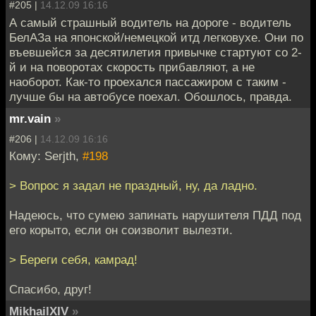
#205 |
14.12.09 16:16
А самый страшный водитель на дороге - водитель
БелАЗа на японской/немецкой итд легковухе. Они по
въевшейся за десятилетия привычке стартуют со 2-
й и на поворотах скорость прибавляют, а не
наоборот. Как-то проехался пассажиром с таким -
лучше бы на автобусе поехал. Обошлось, правда.
mr.vain
»
#206 |
14.12.09 16:16
Кому: Serjth,
#198
> Вопрос я задал не праздный, ну, да ладно.
Надеюсь, что сумею запинать нарушителя ПДД под
его корыто, если он соизволит вылезти.
> Береги себя, камрад!
Спасибо, друг!
MikhailXIV
»