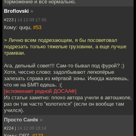
торможение и всё нормально.
Broflovski
»
#223 |
14.12.09 17:56
Кому: ququ,
#53
> Лично всем подрезающим, я бы посоветовал
подрезать только тяжелые грузовики, а еще лучше
трамваи.
Ага, дельный совет!!! Сам-то бывал под фурой? ;)
Хотя, чессно слово: задолбывают легкопёрые
залезать справа из мёртвой зоны. Иногда жалеешь,
что не на БМП едешь. :(
[вспоминает родной ДОСААФ]
Из статьи заметно: плохо автора учили в автошколе,
раз он так часто "колотился" (если он вообще там
учился).
Просто Санёк
»
#224 |
14.12.09 18:14
Кому: DPZ,
#123