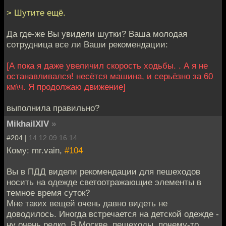
> Шутите ещё.
Да где-же Вы увидели шутки? Ваша молодая
сотрудница все ли Ваши рекомендации:
[А пока я даже увеличил скорость ходьбы. . А я не
останавливался! несётся машина, и серьёзно за 60
км\ч. Я продолжаю движение]
выполнила правильно?
MikhailXIV
»
#204 |
14.12.09 16:14
Кому: mr.vain,
#104
Вы в ПДД видели рекомендации для пешеходов
носить на одежде светоотражающие элементы в
темное время суток?
Мне таких вещей очень давно видеть не
доводилось. Иногда встречается на детской одежде -
ну очень редко. В Москве, пешеходы, почему-то