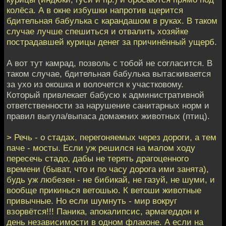
колёса. А в окне избушки напротив щерится
бдительная бабулька с карандашом в руках. В таком
случае лучше спешиться и отвалить хозяйке
пострадавшей курицы денег за причинённый ущерб.
А вот тут камрад, позволь с тобой не согласится. В
таком случае, бдительная бабулька вытаскивается
за ухо из окошка и волочется к участковому.
Который привлекает бабусю к административной
ответственности за нарушение санитарных норм и
правил выгула/выпаса домажних животных (птиц).
> Речь - о стадах, перегоняемых через дороги, а тем
паче - мосты. Если уж решился на малом ходу
пересечь стадо, дабы не терять драгоценного
времени (быват, что и по часу дорога ими занята),
будь уж любезен - не бибикай, не газуй, не шуми, и
вообще прикинься ветошью. К ветоши животные
привычные. Но если шумнуть - мир вокруг
взорвётся!!! Паника, апокалипсис, армагеддон и
день независимости в одном флаконе. А если на