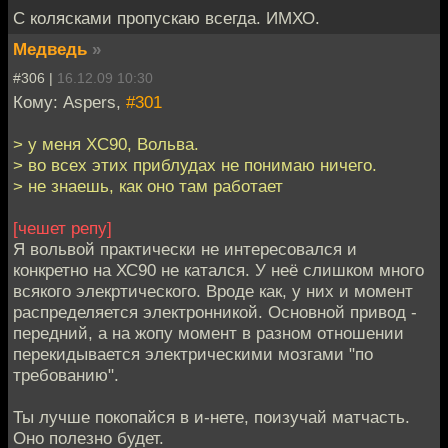
С колясками пропускаю всегда. ИМХО.
Медведь
»
#306 |
16.12.09 10:30
Кому: Aspers,
#301
> у меня XC90, Вольва.
> во всех этих приблудах не понимаю ничего.
> не знаешь, как оно там работает
[чешет репу]
Я вольвой практически не интересовался и
конкретно на ХС90 не катался. У неё слишком много
всякого элекртического. Вроде как, у них и момент
распределяется электронникой. Основной привод -
передний, а на жопу момент в разном отношении
перекидывается электрическими мозгами "по
требованию".
Ты лучше покопайся в и-нете, поизучай матчасть.
Оно полезно будет.