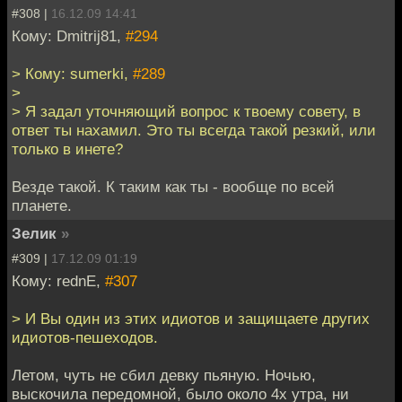
#308 |
16.12.09 14:41
Кому: Dmitrij81,
#294
> Кому: sumerki,
#289
>
> Я задал уточняющий вопрос к твоему совету, в
ответ ты нахамил. Это ты всегда такой резкий, или
только в инете?
Везде такой. К таким как ты - вообще по всей
планете.
Зелик
»
#309 |
17.12.09 01:19
Кому: rednE,
#307
> И Вы один из этих идиотов и защищаете других
идиотов-пешеходов.
Летом, чуть не сбил девку пьяную. Ночью,
выскочила передомной, было около 4х утра, ни