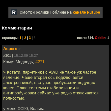
Смотри ролики Гоблина на
канале Rutube
Комментарии
cтраницы:
1
|
2
|
3
| 4
всего: 314,
Goblin
: 1
Aspers
»
#301 |
15.12.09 15:27
Кому: Медведь,
#271
> Кстати, паркетники с AWD не такое уж частое
явление. Чаще вторая ось подключается
электронникой, в случае пробуксовки ведущих
колес. Плюс системы стабилизации и
антипробуксовки сейчас уже редко отключаются
полностью.
у меня XC90, Вольва.