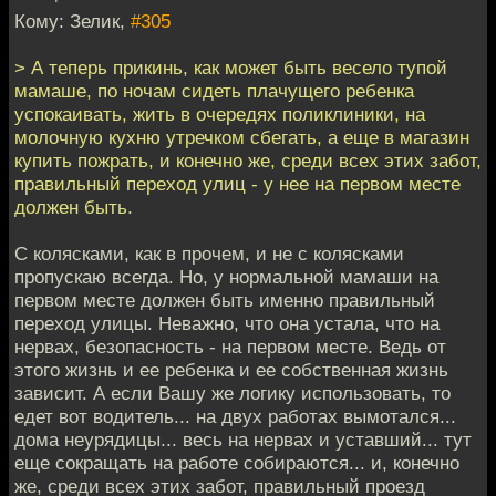
Кому: Зелик,
#305
> А теперь прикинь, как может быть весело тупой
мамаше, по ночам сидеть плачущего ребенка
успокаивать, жить в очередях поликлиники, на
молочную кухню утречком сбегать, а еще в магазин
купить пожрать, и конечно же, среди всех этих забот,
правильный переход улиц - у нее на первом месте
должен быть.
С колясками, как в прочем, и не с колясками
пропускаю всегда. Но, у нормальной мамаши на
первом месте должен быть именно правильный
переход улицы. Неважно, что она устала, что на
нервах, безопасность - на первом месте. Ведь от
этого жизнь и ее ребенка и ее собственная жизнь
зависит. А если Вашу же логику использовать, то
едет вот водитель... на двух работах вымотался...
дома неурядицы... весь на нервах и уставший... тут
еще сокращать на работе собираются... и, конечно
же, среди всех этих забот, правильный проезд