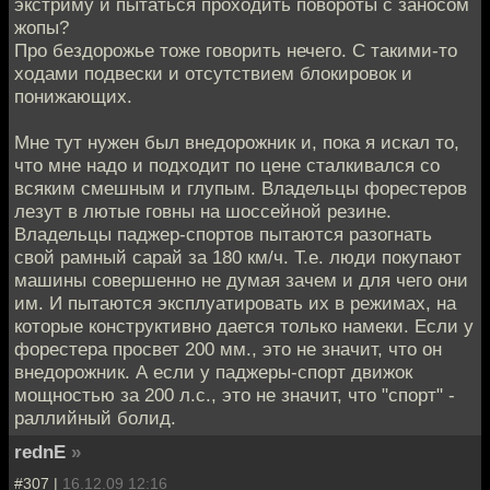
экстриму и пытаться проходить повороты с заносом
жопы?
Про бездорожье тоже говорить нечего. С такими-то
ходами подвески и отсутствием блокировок и
понижающих.
Мне тут нужен был внедорожник и, пока я искал то,
что мне надо и подходит по цене сталкивался со
всяким смешным и глупым. Владельцы форестеров
лезут в лютые говны на шоссейной резине.
Владельцы паджер-спортов пытаются разогнать
свой рамный сарай за 180 км/ч. Т.е. люди покупают
машины совершенно не думая зачем и для чего они
им. И пытаются эксплуатировать их в режимах, на
которые конструктивно дается только намеки. Если у
форестера просвет 200 мм., это не значит, что он
внедорожник. А если у паджеры-спорт движок
мощностью за 200 л.с., это не значит, что "спорт" -
раллийный болид.
rednE
»
#307 |
16.12.09 12:16