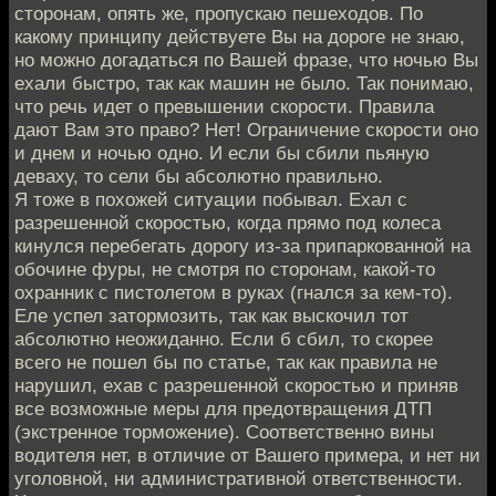
сторонам, опять же, пропускаю пешеходов. По
какому принципу действуете Вы на дороге не знаю,
но можно догадаться по Вашей фразе, что ночью Вы
ехали быстро, так как машин не было. Так понимаю,
что речь идет о превышении скорости. Правила
дают Вам это право? Нет! Ограничение скорости оно
и днем и ночью одно. И если бы сбили пьяную
деваху, то сели бы абсолютно правильно.
Я тоже в похожей ситуации побывал. Ехал с
разрешенной скоростью, когда прямо под колеса
кинулся перебегать дорогу из-за припаркованной на
обочине фуры, не смотря по сторонам, какой-то
охранник с пистолетом в руках (гнался за кем-то).
Еле успел затормозить, так как выскочил тот
абсолютно неожиданно. Если б сбил, то скорее
всего не пошел бы по статье, так как правила не
нарушил, ехав с разрешенной скоростью и приняв
все возможные меры для предотвращения ДТП
(экстренное торможение). Соответственно вины
водителя нет, в отличие от Вашего примера, и нет ни
уголовной, ни административной ответственности.