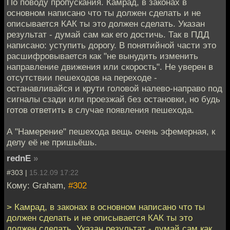
По поводу пропускания. Камрад, в законах в
основном написано что ты должен сделать и не
описывается КАК ты это должен сделать. Указан
результат - думай сам как его достичь. Так в ПДД
написано: уступить дорогу. В понятийной части это
расшифровывается как "не вынудить изменить
направление движения или скорость". Не уверен в
отсутствии пешеходов на переходе -
останавливайся и крути головой налево-направо под
сигналы сзади или проезжай без остановки, но будь
готов ответить в случае появления пешехода.
А "Намерение" пешехода вещь очень эфемерная, к
делу её не пришьёшь.
rednE
»
#303 |
15.12.09 17:22
Кому: Graham,
#302
> Камрад, в законах в основном написано что ты
должен сделать и не описывается КАК ты это
должен сделать. Указан результат - думай сам как