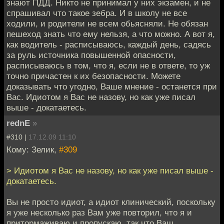
знают ПДД. Никто не принимал у них экзамен, и не
спрашивал что такое зебра. И в школу не все
ходили, и родители не всем обьясняли. Не обязан
пешеход знать что ему нельзя, а что можно. А вот я,
как водитель - расписываюсь, каждый день, садясь
за руль источника повышенной опасности,
расписываюсь в том, что я, если не в ответе, то уж
точно причастен к их безопасности. Можете
доказывать что угодно, Ваше мнение - останется при
Вас. Идиотом я Вас не назову, но как уже писал
выше - докатаетесь.
rednE
»
#310 |
17.12.09 11:10
Кому: Зелик,
#309
> Идиотом я Вас не назову, но как уже писал выше -
докатаетесь.
Вы не просто идиот, а идиот клинический, поскольку
я уже несколько раз Вам уже повторил, что я и
притормаживаю и пропускаю, так что Ваш