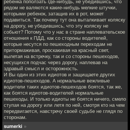
ребенка поползать где-нибудь, не убедившись, что
рядом не валяются какие-нибудь мелкие штучки,
которыми ребенок, затащив их в рот, может
подавиться. Так почему тут она выталкивает коляску
на дорогу, не убедившись, что эту коляску не
собьют? Потому что у нас в стране наплевательское
отношения к ПДД, как со стороны водителей,
которые несутся по пешеходным переходам не
притормаживая, проскакивая на красный свет,
вылетая на встречку, так и со стороны пешеходов,
несущихся подчас через дорогу, наплевав на
здравый смысл и осторожность.
И Вы один из этих идиотов и защищаете других
идиотов-пешеходов. А нормальные вежливые
водители таких идиотов-пешеходов боятся, так же,
как боятся идиотов-водителей нормальные
пешеходы. И только идиоты не боятся ничего, смело
ступая на дорогу или летя по ней, смотря кто на чем
передвигается, навстречу своей судьбе не глядя по
сторонам.
sumerki
»