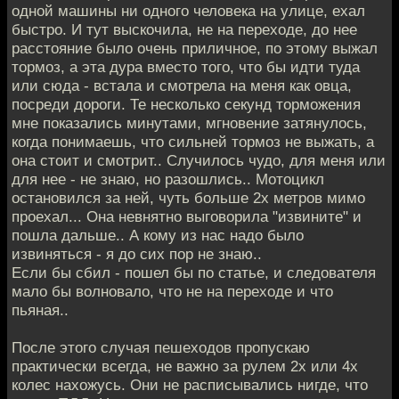
одной машины ни одного человека на улице, ехал
быстро. И тут выскочила, не на переходе, до нее
расстояние было очень приличное, по этому выжал
тормоз, а эта дура вместо того, что бы идти туда
или сюда - встала и смотрела на меня как овца,
посреди дороги. Те несколько секунд торможения
мне показались минутами, мгновение затянулось,
когда понимаешь, что сильней тормоз не выжать, а
она стоит и смотрит.. Случилось чудо, для меня или
для нее - не знаю, но разошлись.. Мотоцикл
остановился за ней, чуть больше 2х метров мимо
проехал... Она невнятно выговорила "извините" и
пошла дальше.. А кому из нас надо было
извиняться - я до сих пор не знаю..
Если бы сбил - пошел бы по статье, и следователя
мало бы волновало, что не на переходе и что
пьяная..
После этого случая пешеходов пропускаю
практически всегда, не важно за рулем 2х или 4х
колес нахожусь. Они не расписывались нигде, что