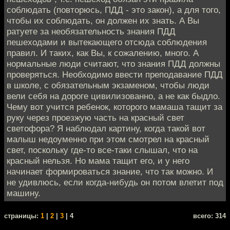
соблюдать (повторюсь, ПДД - это закон), а для того,
чтобы их соблюдать, он должен их знать. А Вы
ратуете за необязательность знания ПДД
пешеходами и вытекающего отсюда соблюдения
правил. И таких, как Вы, к сожалению, много. А
нормальные люди считают, что знания ПДД должны
проверяться. Необходимо ввести преподавание ПДД
в школе, с обязательным экзаменом, чтобы люди
вели себя на дороге цивилизованно, а не как быдло.
Чему вот учится ребенок, которого мамаша тащит за
руку через проезжую часть на красный свет
светофора? Я наблюдал картину, когда такой вот
малыш недоуменно при этом смотрел на красный
свет, поскольку где-то все-таки слышал, что на
красный нельзя. Но мама тащит его, и у него
начинает формироваться знание, что так можно. И
не удивлюсь, если когда-нибудь он потом влетит под
машину.
cтраницы:
1
|
2
|
3
| 4
всего: 314