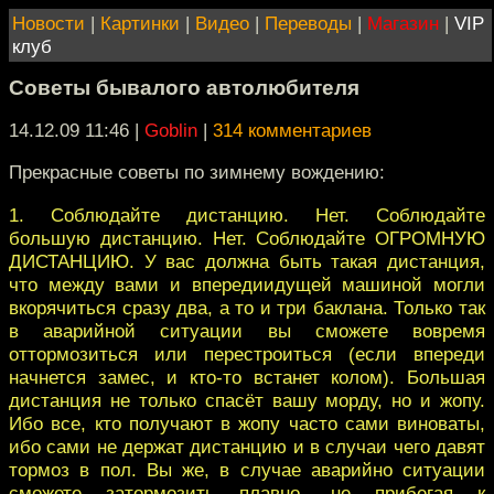
Новости
|
Картинки
|
Видео
|
Переводы
|
Магазин
|
VIP
клуб
Советы бывалого автолюбителя
14.12.09 11:46
|
Goblin
|
314 комментариев
Прекрасные советы по зимнему вождению:
1. Соблюдайте дистанцию. Нет. Соблюдайте
большую дистанцию. Нет. Соблюдайте ОГРОМНУЮ
ДИСТАНЦИЮ. У вас должна быть такая дистанция,
что между вами и впередиидущей машиной могли
вкорячиться сразу два, а то и три баклана. Только так
в аварийной ситуации вы сможете вовремя
оттормозиться или перестроиться (если впереди
начнется замес, и кто-то встанет колом). Большая
дистанция не только спасёт вашу морду, но и жопу.
Ибо все, кто получают в жопу часто сами виноваты,
ибо сами не держат дистанцию и в случаи чего давят
тормоз в пол. Вы же, в случае аварийно ситуации
сможете затормозить плавно, не прибегая к