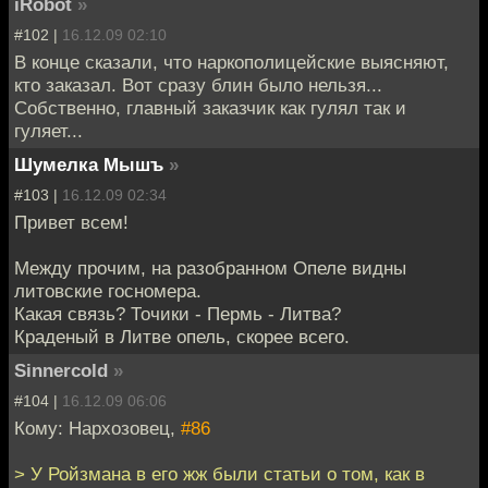
iRobot
»
#102 |
16.12.09 02:10
В конце сказали, что наркополицейские выясняют,
кто заказал. Вот сразу блин было нельзя...
Собственно, главный заказчик как гулял так и
гуляет...
Шумелка Мышъ
»
#103 |
16.12.09 02:34
Привет всем!
Между прочим, на разобранном Опеле видны
литовские госномера.
Какая связь? Точики - Пермь - Литва?
Краденый в Литве опель, скорее всего.
Sinnercold
»
#104 |
16.12.09 06:06
Кому: Нархозовец,
#86
> У Ройзмана в его жж были статьи о том, как в