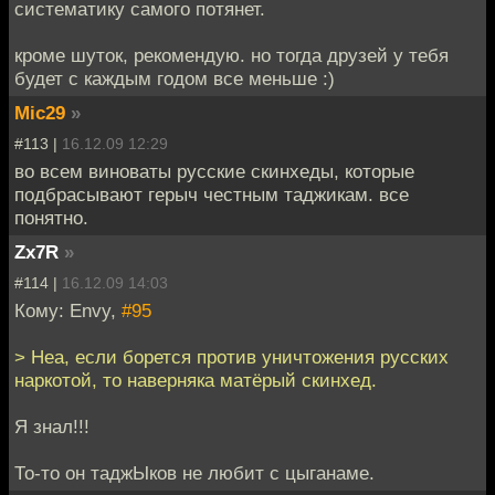
систематику самого потянет.
кроме шуток, рекомендую. но тогда друзей у тебя
будет с каждым годом все меньше :)
Mic29
»
#113 |
16.12.09 12:29
во всем виноваты русские скинхеды, которые
подбрасывают герыч честным таджикам. все
понятно.
Zx7R
»
#114 |
16.12.09 14:03
Кому: Envy,
#95
> Неа, если борется против уничтожения русских
наркотой, то наверняка матёрый скинхед.
Я знал!!!
То-то он таджЫков не любит с цыганаме.