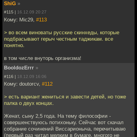
ShiG
»
#115 |
16.12.09 20:27
Кому: Mic29,
#113
> во всем виноваты русские скинхеды, которые
подбрасывают герыч честным таджикам. все
понятно.
в том числе внуторь организма!
BooldozErrr
»
#116 |
18.12.09 16:06
Кому: doutorcv,
#112
> есть вариант жениться и завести детей, но тоже
палка о двух концах.
Женат, сыну 2,5 года. На тему философии -
совершенствуюсь потихоньку. Сейчас вот скачал
собрание сочинений Виссарионыча, перечитываю
(первый раз читал мелким в бумаге, многого не