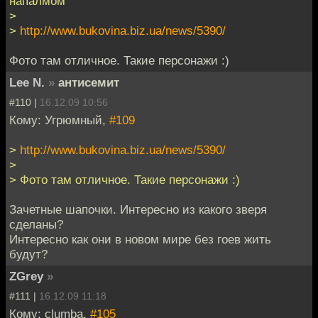
напалмом
>
>
http://www.bukovina.biz.ua/news/5390/
Фото там отличное. Такие персонажи :)
Lee N.
»
антисемит
#110 |
16.12.09 10:56
Кому: Угрюмный,
#109
>
http://www.bukovina.biz.ua/news/5390/
>
> Фото там отличное. Такие персонажи :)
Зачетные шапочки. Интересно из какого зверя
сделаны?
Интересно как они в новом мире без гоев жить
будут?
ZGrey
»
#111 |
16.12.09 11:18
Кому: clumba,
#105