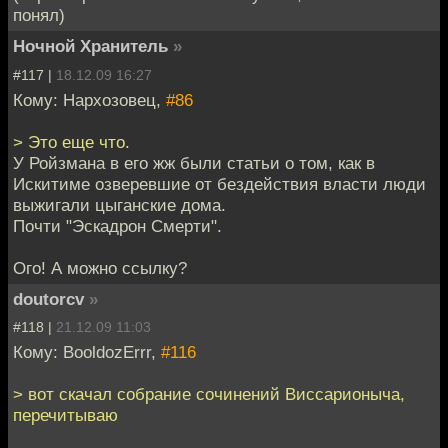
понял)
Ночной Хранитель
»
#117 |
18.12.09 16:27
Кому: Нархозовец,
#86
> Это еще что.
У Ройзмана в его жж были статьи о том, как в
Искитиме озверевшие от бездействия власти люди
выжигали цыганские дома.
Почти "Эскадрон Смерти".
Ого! А можно ссылку?
doutorcv
»
#118 |
21.12.09 11:03
Кому: BooldozErrr,
#116
> вот скачал собрание сочинений Виссарионыча,
перечитываю