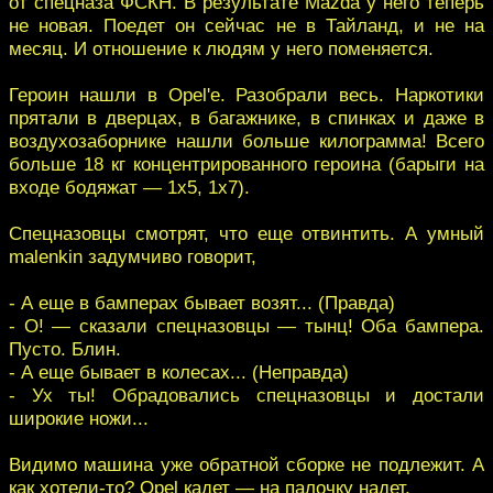
от спецназа ФСКН. В результате Mazda у него теперь
не новая. Поедет он сейчас не в Тайланд, и не на
месяц. И отношение к людям у него поменяется.
Героин нашли в Opel'е. Разобрали весь. Наркотики
прятали в дверцах, в багажнике, в спинках и даже в
воздухозаборнике нашли больше килограмма! Всего
больше 18 кг концентрированного героина (барыги на
входе бодяжат — 1х5, 1х7).
Спецназовцы смотрят, что еще отвинтить. А умный
malenkin задумчиво говорит,
- А еще в бамперах бывает возят... (Правда)
- О! — сказали спецназовцы — тынц! Оба бампера.
Пусто. Блин.
- А еще бывает в колесах... (Неправда)
- Ух ты! Обрадовались спецназовцы и достали
широкие ножи...
Видимо машина уже обратной сборке не подлежит. А
как хотели-то? Opel кадет — на палочку надет.