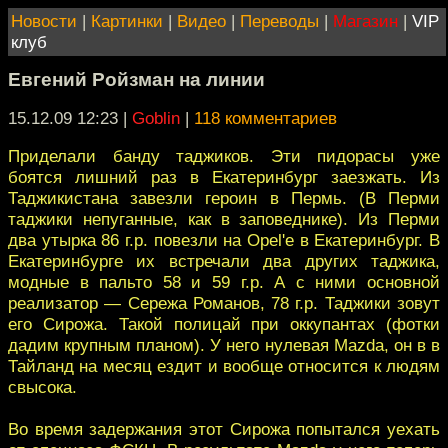
Новости
|
Картинки
|
Видео
|
Переводы
|
Магазин
|
VIP
клуб
Евгений Ройзман на линии
15.12.09 12:23
|
Goblin
|
118 комментариев
Приделали банду таджиков. Эти пидорасы уже
боятся лишний раз в Екатеринбург заезжать. Из
Таджикистана завезли героин в Пермь. (В Перми
таджики непуганные, как в заповеднике). Из Перми
два утырка 86 г.р. повезли на Opel'е в Екатеринбург. В
Екатеринбурге их встречали два других таджика,
модные в пальто 58 и 59 г.р. А с ними основной
реализатор — Сережа Романов, 78 г.р. Таджики зовут
его Сирожа. Такой полицай при оккупантах (фотки
дадим крупным планом). У него нулевая Mazda, он в в
Тайланд на месяц ездит и вообще относится к людям
свысока.
Во время задержания этот Сирожа попытался уехать