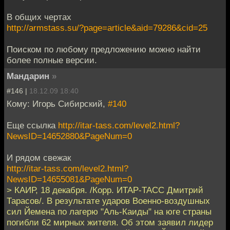
В общих чертах
http://armstass.su/?page=article&aid=79286&cid=25
Поиском по любому предложению можно найти
более полные версии.
Мандарин
»
#146 |
18.12.09 18:40
Кому: Игорь Сибирский,
#140
Еще ссылка
http://itar-tass.com/level2.html?
NewsID=14652880&PageNum=0
И рядом свежак
http://itar-tass.com/level2.html?
NewsID=14655081&PageNum=0
> КАИР, 18 декабря. /Корр. ИТАР-ТАСС Дмитрий
Тарасов/. В результате ударов Военно-воздушных
сил Йемена по лагерю "Аль-Каиды" на юге страны
погибли 62 мирных жителя. Об этом заявил лидер