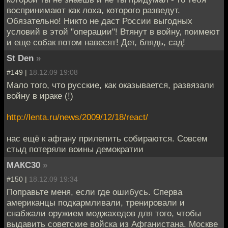
воспринимают как лоха, которого разведут.
Обязательно! Никто не даст России выгодных
условий в этой "операции"! Втянут в войну, поимеют
и еще собак потом навесят! Дет, блядь, сад!
St Den
»
#149 |
18.12.09 19:08
Мало того, что русские, как оказывается, развязали
войну в ираке (!)
http://lenta.ru/news/2009/12/18/react/
нас ещё к афгану прилепить собираются. Совсем
стыд потеряли воины демократии
МАКС30
»
#150 |
18.12.09 19:34
Поправьте меня, если где ошибусь. Сперва
американцы подкармливали, тренировали и
снабжали оружием моджахедов для того, чтобы
выдавить советские войска из Афганистана. Москве