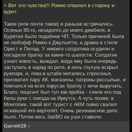
> Вот это чувства!!! Ромео отвалил в сторону и
курит.
Такое (или почти такое) и раньше встречалось.
Осенью 85-го, незадолго до моего дембеля, в
Бурятии было подобное ЧП. Только причиной была
не любофф Ромео к Джульетте, а драма в стиле
Орест и Пилад. У некоего солдатика осудили и
посадили братку за какие-то шалости. Солдатик
узнал новость, выждал, когда ему была очередь
заступать в наряд по роте, в ночь глухую вскрыл
ружпарк, и, пока в штабе метались спросонья,
прихватил пару АК, магазины, патроны россыпью, и
помчался на всех парусах братку с кичи выручать.
Благо, поциэнт был туп как пробка - сняли его под
белы руки с поезда на Иркутск. А чуть позже, в
Монголии, такой вот турист с АКМ ловко свалил
искавший его вертолёт. Очень резонансное дело
было. Потом весь ЗабВО на уши ставили.
Garrett19
»