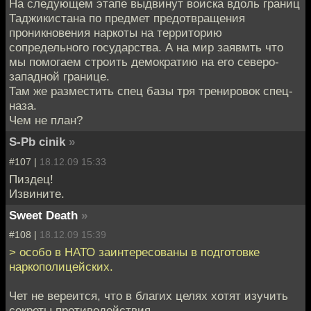
На следующем этапе выдвинут воиска вдоль границ
Таджикистана по предмет предотвращения
проникновения наркоты на территорию
сопредельного государства. А на мир заявмть что
мы помогаем строить демократию на его северо-
западной границе.
Там же разместить спец базы тря тренировок спец-
наза.
Чем не план?
S-Pb cinik
»
#107 |
18.12.09 15:33
Пиздец!
Извините.
Sweet Death
»
#108 |
18.12.09 15:39
> особо в НАТО заинтересованы в подготовке
наркополицейских.
Чет не вереится, что в благих целях хотят изучить
секреты противодействия.