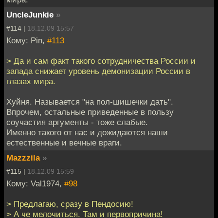
UncleJunkie
»
#114 |
18.12.09 15:57
Кому: Pin,
#113
> Да и сам факт такого сотрудничества России и
запада снижает уровень демонизации России в
глазах мира.
Хуйня. Называется "на пол-шишечки дать".
Впрочем, остальные приведенные в пользу
соучастия аргументы - тоже слабые.
Именно такого от нас и дожидаются наши
естественные и вечные враги.
Mazzzila
»
#115 |
18.12.09 15:59
Кому: Val1974,
#98
> Предлагаю, сразу в Пендосию!
> А че мелочиться. Там и первопричина!