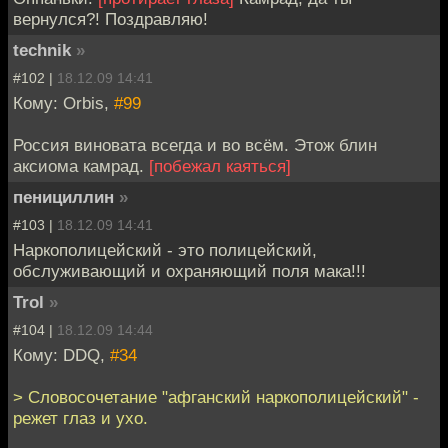
вернулся?! Поздравляю!
technik
»
#102 |
18.12.09 14:41
Кому: Orbis,
#99
Россия виновата всегда и во всём. Этож блин
аксиома камрад.
[побежал каяться]
пенициллин
»
#103 |
18.12.09 14:41
Наркополицейский - это полицейский,
обслуживающий и охраняющий поля мака!!!
Trol
»
#104 |
18.12.09 14:44
Кому: DDQ,
#34
> Словосочетание "афганский наркополицейский" -
режет глаз и ухо.