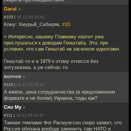
Garul
»
#109 |
18.12.09 15:41
Кому: Хмурый_Сибиряк,
#33
> Интересно, нашему Главкому хватит ума
прислушаться к доводам Генштаба. Это, при
условии, что сам Генштаб не заселили идиотами.
Генштаб-то и в 1979 к этому отнесся без
энтузиазма, а уж сейчас-то.
волчок
»
#110 |
18.12.09 15:43
А ежели, цена сотрудничества (в предложенном
формате и не более) Украина, тоды как?
Сяо Му
»
#111 |
18.12.09 15:47
Такими темпами Фог Расмунссен скоро заявит, что
Россия обязана вообще заменить там НАТО и