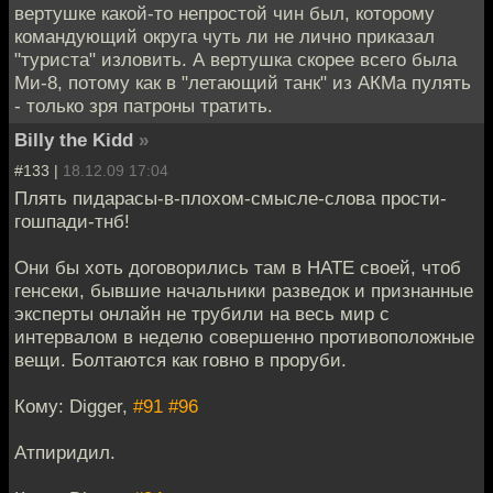
вертушке какой-то непростой чин был, которому
командующий округа чуть ли не лично приказал
"туриста" изловить. А вертушка скорее всего была
Ми-8, потому как в "летающий танк" из АКМа пулять
- только зря патроны тратить.
Billy the Kidd
»
#133 |
18.12.09 17:04
Плять пидарасы-в-плохом-смысле-слова прости-
гошпади-тнб!
Они бы хоть договорились там в НАТЕ своей, чтоб
генсеки, бывшие начальники разведок и признанные
эксперты онлайн не трубили на весь мир с
интервалом в неделю совершенно противоположные
вещи. Болтаются как говно в проруби.
Кому: Digger,
#91
#96
Атпиридил.