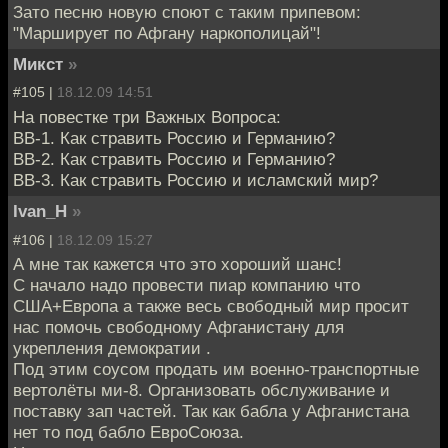
Зато песню новую споют с таким припевом:
"Марширует по Афгану наркополицай"!
Микст
»
#105 |
18.12.09 14:51
На повестке три Важных Вопроса:
ВВ-1. Как стравить Россию и Германию?
ВВ-2. Как стравить Россию и Германию?
ВВ-3. Как стравить Россию и исламский мир?
Ivan_H
»
#106 |
18.12.09 15:27
А мне так кажется что это хороший шанс!
С начало надо провести пиар компанию что
США+Европа а также весь свободный мир просит
нас помочь свободному Афганистану для
укрепления демократии .
Под этим соусом продать им военно-транспортные
вертолёты ми-8. Организовать обслуживание и
поставку зап частей. Так как бабла у Афганистана
нет то под бабло ЕвроСоюза.