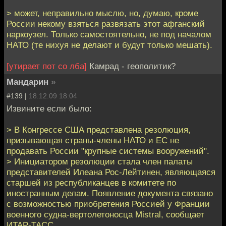
> может, неправильно мыслю, но, думаю, кроме
России некому взяться развязать этот афганский
наркоузел. Только самостоятельно, не под началом
НАТО (те нихуя не делают и будут только мешать).
[утирает пот со лба]
Камрад - геополитик?
Мандарин
»
#139 |
18.12.09 18:04
Извините если было:
> В Конгрессе США представлена резолюция,
призывающая страны-члены НАТО и ЕС не
продавать России "крупные системы вооружений".
> Инициатором резолюции стала член палаты
представителей Илеана Рос-Лейтинен, являющаяся
старшей из республиканцев в комитете по
иностранным делам. Появление документа связано
с возможностью приобретения Россией у Франции
военного судна-вертолетоносца Mistral, сообщает
ИТАР-ТАСС.