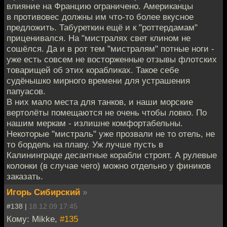
влияние на Францию ограничено. Американцы
в противовес должны им что-то более вкусное
предложить. Табуреткин ещё и к "роттердамам"
приценивался. На "мистралях свет клином не
сошёлся. Да и в рот тем "мистралям" потные ноги -
уже есть совсем не восторженные отзывы флотских
товарищей об этих корабликах. Такое себе
судёнышко мирного времени для устрашения
папуасов.
В них мало места для танков, и наши морские
вертолёты помещаются не очень чтобы ловко. По
нашим меркам - излишне комфортабельны.
Некоторые "мистраль" уже прозвали не то отель, не
то бордель на плаву. Уж лучше пусть в
Калининграде десантные корабли строят. А рулевые
колонки (в случае чего) можно отдельно у фиников
заказать.
Игорь Сибирский
»
#138 |
18.12.09 17:45
Кому: Mikke,
#135