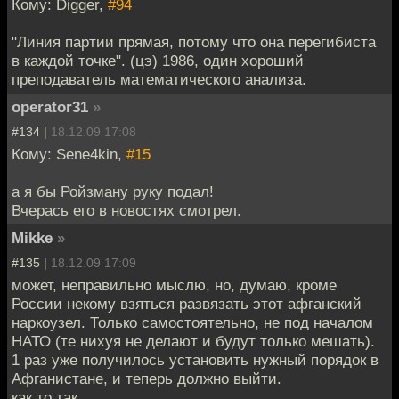
Кому: Digger,
#94
"Линия партии прямая, потому что она перегибиста
в каждой точке". (цэ) 1986, один хороший
преподаватель математического анализа.
operator31
»
#134 |
18.12.09 17:08
Кому: Sene4kin,
#15
а я бы Ройзману руку подал!
Вчерась его в новостях смотрел.
Mikke
»
#135 |
18.12.09 17:09
может, неправильно мыслю, но, думаю, кроме
России некому взяться развязать этот афганский
наркоузел. Только самостоятельно, не под началом
НАТО (те нихуя не делают и будут только мешать).
1 раз уже получилось установить нужный порядок в
Афганистане, и теперь должно выйти.
как то так.