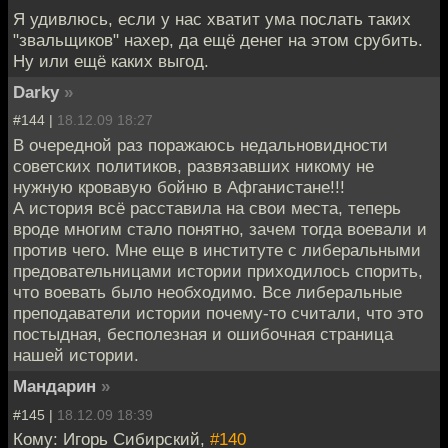
Я удивлюсь, если у нас хватит ума послать таких
"звальщиков" нахер, да ещё денег на этом срубить.
Ну или ещё каких выгод.
Darky
»
#144 |
18.12.09 18:27
В очередной раз поражаюсь недальновидности
советских политиков, развязавших никому не
нужную кровавую бойню в Афганистане!!!
А история всё расставила на свои места, теперь
вроде многим стало понятно, зачем тогда воевали и
против чего. Мне еще в институте с либеральными
предовательницами истории приходилось спорить,
что воевать было необходимо. Все либеральные
преподаватели истории почему-то считали, что это
постыдная, бесполезная и ошибочная страница
нашей истории.
Мандарин
»
#145 |
18.12.09 18:39
Кому: Игорь Сибирский,
#140