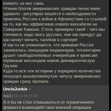
воевать за них сама.
Чтение блогов американских граждан лично меня
удивило - регулярно пишется о необходимости
привлечь Россию к войне в Афганистане со ссылкой
на то, как мы эффективно извели ваххабизм на
Северном Кавказе. Стиль примерно такой - чего мы
топчемся, надо звать русских, они как приедут да
как начнут мочить талибов в сортире!
И как-то не упоминается, что кровавая Россия
занималась геноцидом моджахедов, тоталитарно
душит свободолюбивых ичкерийцев и кромсает
огромным мясницким ножом демократическую
Грузию.
Куда-то все эти истерики у изрядного количества
пишущих вышеупомянутую чепуху американских
граждан сразу пропали.
UncleJunkie
»
#112 |
18.12.09 15:50
А я бы не стал отказываться от ограниченного
формата взаимодействия военной операции