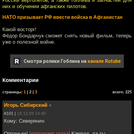
них и обучении афганских пилотов.
НАТО призывает РФ ввести войска в Афганистан
Какой восторг!
Фёдор Бондарчук сможет снять новый фильм, теперь
уже о полезной войне.
Смотри ролики Гоблина на
канале Rutube
Комментарии
cтраницы:
1
| 2 |
3
всего: 225
Игорь Сибирский
»
#101 |
18.12.09 14:40
Кому: Северянин
Оппаньки!
[протирает глаза]
Камрад, да ты