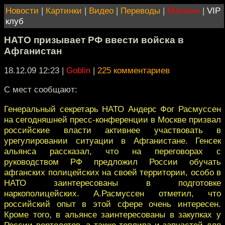
Новости
|
Картинки
|
Видео
|
Переводы
|
Магазин
|
VIP
клуб
НАТО призывает РФ ввести войска в
Афганистан
18.12.09 12:23
|
Goblin
|
225 комментариев
С мест сообщают:
Генеральный секретарь НАТО Андерс Фог Расмуссен
на сегодняшней пресс-конференции в Москве призвал
российские власти активнее участвовать в
урегулировании ситуации в Афганистане. Генсек
альянса рассказал, что на переговорах с
руководством РФ предложил России обучать
афганских полицейских на своей территории, особо в
НАТО заинтересованы в подготовке
наркополицейских. А.Расмуссен отметил, что
российский опыт в этой сфере очень интересен.
Кроме того, в альянсе заинтересованы в закупках у
России вертолетов, а также топлива и запчастей для