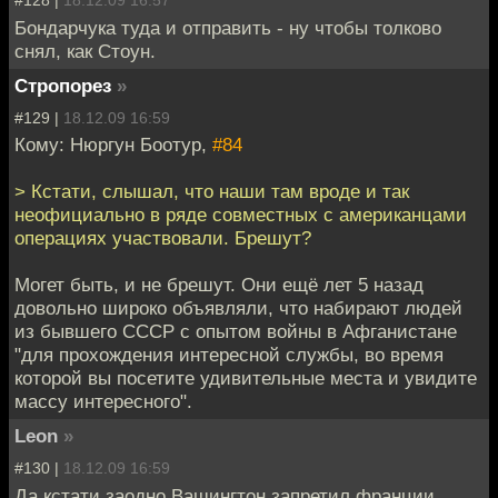
#128 |
18.12.09 16:57
Бондарчука туда и отправить - ну чтобы толково
снял, как Стоун.
Стропорез
»
#129 |
18.12.09 16:59
Кому: Нюргун Боотур,
#84
> Кстати, слышал, что наши там вроде и так
неофициально в ряде совместных c американцами
операциях участвовали. Брешут?
Могет быть, и не брешут. Они ещё лет 5 назад
довольно широко объявляли, что набирают людей
из бывшего СССР с опытом войны в Афганистане
"для прохождения интересной службы, во время
которой вы посетите удивительные места и увидите
массу интересного".
Leon
»
#130 |
18.12.09 16:59
Да кстати заодно Вашингтон запретил франции