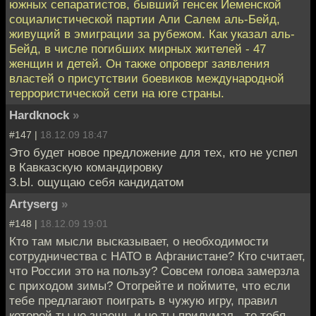
южных сепаратистов, бывший генсек Йеменской
социалистической партии Али Салем аль-Бейд,
живущий в эмиграции за рубежом. Как указал аль-
Бейд, в числе погибших мирных жителей - 47
женщин и детей. Он также опроверг заявления
властей о присутствии боевиков международной
террористической сети на юге страны.
Hardknock
»
#147 |
18.12.09 18:47
Это будет новое предложение для тех, кто не успел
в Кавказскую командировку
З.Ы. ощущаю себя кандидатом
Artyserg
»
#148 |
18.12.09 19:01
Кто там мысли высказывает, о необходимости
сотрудничества с НАТО в Афганистане? Кто считает,
что России это на пользу? Совсем голова замерзла
с приходом зимы? Отогрейте и поймите, что если
тебе предлагают поиграть в чужую игру, правил
которой ты не знаешь и не ты придумал - то тебя