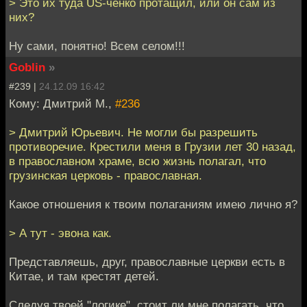
> Это их туда US-ченко протащил, или он сам из
них?
Ну сами, понятно! Всем селом!!!
Goblin
»
#239 |
24.12.09 16:42
Кому: Дмитрий М.,
#236
> Дмитрий Юрьевич. Не могли бы разрешить
противоречие. Крестили меня в Грузии лет 30 назад,
в православном храме, всю жизнь полагал, что
грузинская церковь - православная.
Какое отношения к твоим полаганиям имею лично я?
> А тут - эвона как.
Представляешь, друг, православные церкви есть в
Китае, и там крестят детей.
Следуя твоей "логике", стоит ли мне полагать, что