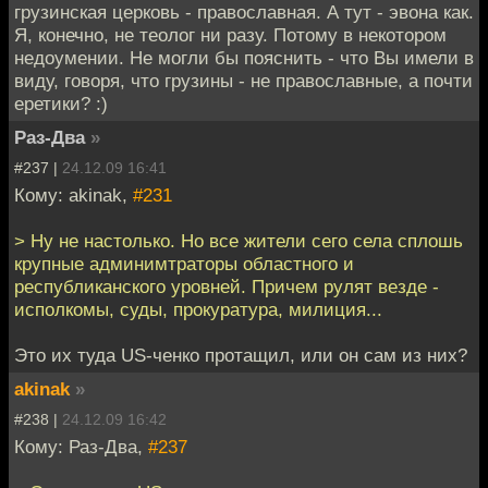
грузинская церковь - православная. А тут - эвона как.
Я, конечно, не теолог ни разу. Потому в некотором
недоумении. Не могли бы пояснить - что Вы имели в
виду, говоря, что грузины - не православные, а почти
еретики? :)
Раз-Два
»
#237 |
24.12.09 16:41
Кому: akinak,
#231
> Ну не настолько. Но все жители сего села сплошь
крупные админимтраторы областного и
республиканского уровней. Причем рулят везде -
исполкомы, суды, прокуратура, милиция...
Это их туда US-ченко протащил, или он сам из них?
akinak
»
#238 |
24.12.09 16:42
Кому: Раз-Два,
#237