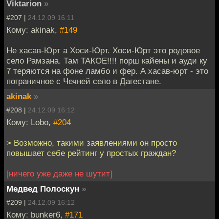
Viktarion
»
#207 |
24.12.09 16:11
Кому: akinak,
#149
Не хасав-Юрт а Хоси-Юрт. Хоси-Юрт это родовое
село Рамзана. Там ТАКОЕ!!!! порш кайены и ауди ку
7 теряются на фоне ламбо и фер. А хасав-юрт - это
пограничное с Чечней село в Дагестане.
akinak
»
#208 |
24.12.09 16:12
Кому: Lobo,
#204
> Возможно, такими заявлениями он просто
повышает себе рейтинг у простых граждан?
[ничего уже даже не шутит]
Медвед Полоскун
»
#209 |
24.12.09 16:12
Кому: bunker6,
#171