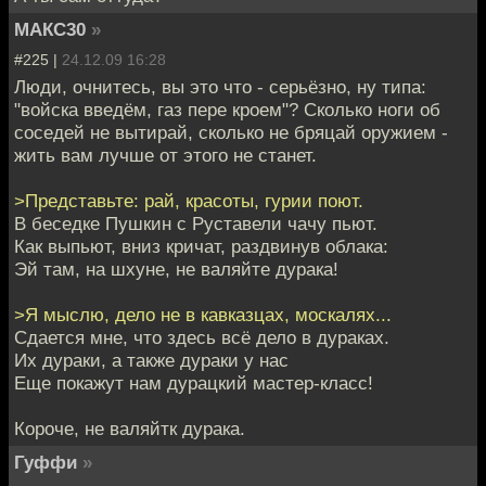
МАКС30
»
#225 |
24.12.09 16:28
Люди, очнитесь, вы это что - серьёзно, ну типа:
"войска введём, газ пере кроем"? Сколько ноги об
соседей не вытирай, сколько не бряцай оружием -
жить вам лучше от этого не станет.
>Представьте: рай, красоты, гурии поют.
В беседке Пушкин с Руставели чачу пьют.
Как выпьют, вниз кричат, раздвинув облака:
Эй там, на шхуне, не валяйте дурака!
>Я мыслю, дело не в кавказцах, москалях...
Сдается мне, что здесь всё дело в дураках.
Их дураки, а также дураки у нас
Еще покажут нам дурацкий мастер-класс!
Короче, не валяйтк дурака.
Гуффи
»