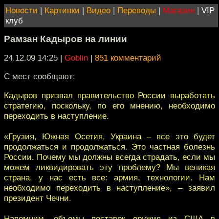
Новости
|
Картинки
|
Видео
|
Переводы
|
Магазин
|
VIP
клуб
Рамзан Кадыров на линии
24.12.09 14:25
|
Goblin
|
851 комментарий
С мест сообщают:
Кадыров призвал правительство России выработать
стратегию, поскольку, по его мнению, необходимо
переходить в наступление.
«Грузия, Южная Осетия, Украина – все это будет
продолжаться и продолжаться. Это частная болезнь
России. Почему мы должны всегда страдать, если мы
можем ликвидировать эту проблему? Мы великая
страна, у нас есть все: армия, технологии. Нам
необходимо переходить в наступление», – заявил
президент Чечни.
Напомним, объемы поставок оружия из США в