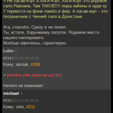
> Не хасав-Юрт а Хоси-Юрт. Хоси-Юрт это родовое
село Рамзана. Там ТАКОЕ!!!! порш кайены и ауди ку
7 теряются на фоне ламбо и фер. А хасав-юрт - это
пограничное с Чечней село в Дагестане.
Ага, спасибо. Сразу и не понял.
Ты, кстати, Хорунживку погугли. Родимое место
нашего гнилорожего.
Вообще офигеешь, гарантирую.
Lobo
»
#214 |
24.12.09 16:18
Кому: akinak,
#208
>
[ничего уже даже не шутит]
Ничего не понимаю!
michael
»
#215 |
24.12.09 16:21
Кому: zelo,
#211