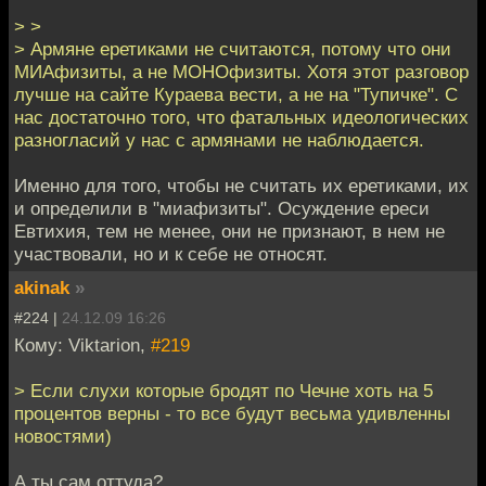
> >
> Армяне еретиками не считаются, потому что они
МИАфизиты, а не МОНОфизиты. Хотя этот разговор
лучше на сайте Кураева вести, а не на "Тупичке". С
нас достаточно того, что фатальных идеологических
разногласий у нас с армянами не наблюдается.
Именно для того, чтобы не считать их еретиками, их
и определили в "миафизиты". Осуждение ереси
Евтихия, тем не менее, они не признают, в нем не
участвовали, но и к себе не относят.
akinak
»
#224 |
24.12.09 16:26
Кому: Viktarion,
#219
> Если слухи которые бродят по Чечне хоть на 5
процентов верны - то все будут весьма удивленны
новостями)
А ты сам оттуда?