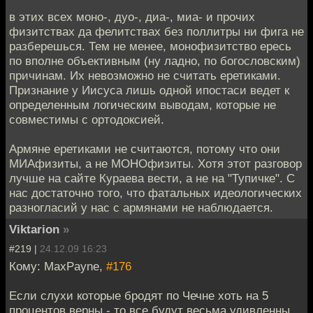
в этих всех моно-, дуо-, диа-, миа- и прочих
физитствах да фелитствах без поллитры ни фига не
разберешься. Тем не менее, монофизитство ересь
по вполне объективным (ну ладно, по богословским)
причинам. Их невозможно не считать еретиками.
Признание у Иисуса лишь одной ипостаси ведет к
определенным логическим выводам, которые не
совместимы с ортодоксией.
Армяне еретиками не считаются, потому что они
МИАфизиты, а не МОНОфизиты. Хотя этот разговор
лучше на сайте Кураева вести, а не на "Тупичке". С
нас достаточно того, что фатальных идеологических
разногласий у нас с армянами не наблюдается.
Viktarion
»
#219 |
24.12.09 16:23
Кому: MaxPayne,
#176
Если слухи которые бродят по Чечне хоть на 5
процентов верны - то все будут весьма удивленны