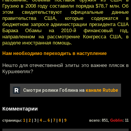
Грузию в 2008 году составили порядка $78,7 млн. Об
этом свидетельствуют официальные данные
правительства США, которые содержатся в
бюджетном запросе администрации президента США
Барака Обамы на 2010-й финансовый год,
направленном на рассмотрение Конгресса США, в
разделе иностранная помощь.
Нам необходимо переходить в наступление
Нешто для отечественной элиты это важнее плясок в
Куршевелях?
Смотри ролики Гоблина на
канале Rutube
Комментарии
cтраницы:
1
|
2
| 3 |
4
...
6
|
7
|
8
|
9
всего: 851,
Goblin
: 11