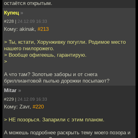
остаётся открытым.
Купец
»
#228 |
24.12.09 16:33
Кому: akinak,
#213
> Ты, кстати, Хорунживку погугли. Родимое место
нашего гнилорожего.
> Вообще офигеешь, гарантирую.
>
А что там? Золотые заборы и от снега
бриллиантовой пылью дорожки посыпают?
Mitar
»
#229 |
24.12.09 16:33
Кому: Zavr,
#220
> НЕ позорься. Запарили с этим планом.
А можешь подробнее раскрыть тему моего позора и