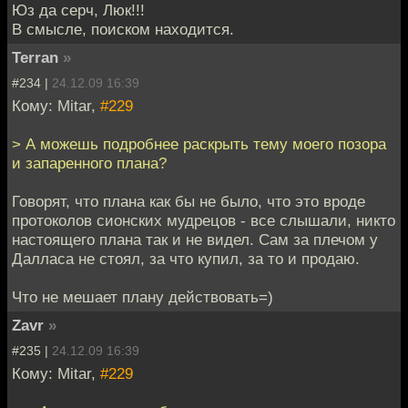
Юз да серч, Люк!!!
В смысле, поиском находится.
Terran
»
#234 |
24.12.09 16:39
Кому: Mitar,
#229
> А можешь подробнее раскрыть тему моего позора
и запаренного плана?
Говорят, что плана как бы не было, что это вроде
протоколов сионских мудрецов - все слышали, никто
настоящего плана так и не видел. Сам за плечом у
Далласа не стоял, за что купил, за то и продаю.
Что не мешает плану действовать=)
Zavr
»
#235 |
24.12.09 16:39
Кому: Mitar,
#229