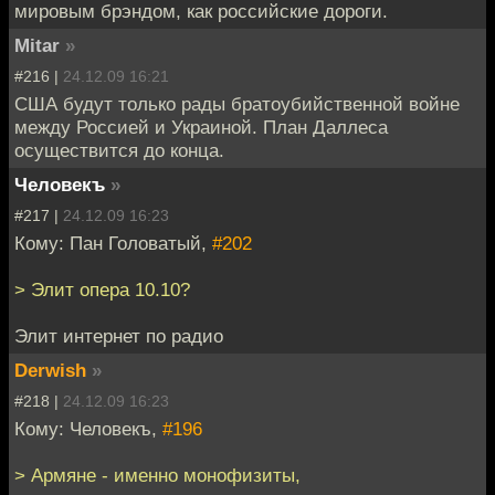
мировым брэндом, как российские дороги.
Mitar
»
#216 |
24.12.09 16:21
США будут только рады братоубийственной войне
между Россией и Украиной. План Даллеса
осуществится до конца.
Человекъ
»
#217 |
24.12.09 16:23
Кому: Пан Головатый,
#202
> Элит опера 10.10?
Элит интернет по радио
Derwish
»
#218 |
24.12.09 16:23
Кому: Человекъ,
#196
> Армяне - именно монофизиты,