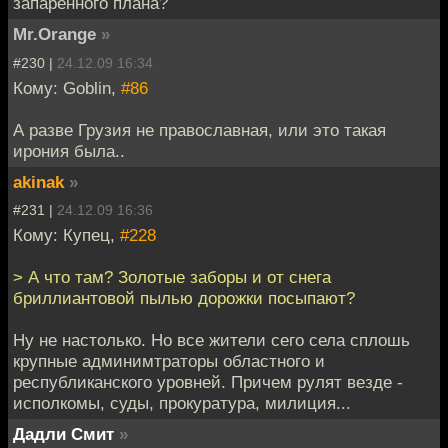
запаренного плана?
Mr.Orange
»
#230 |
24.12.09 16:34
Кому: Goblin,
#86
А разве Грузия не православная, или это такая
ирония была..
akinak
»
#231 |
24.12.09 16:36
Кому: Купец,
#228
> А что там? Золотые заборы и от снега
бриллиантовой пылью дорожки посыпают?
Ну не настолько. Но все жители сего села сплошь
крупные админимтраторы областного и
республиканского уровней. Причем рулят везде -
исполкомы, суды, прокуратура, милиция...
Дадли Смит
»