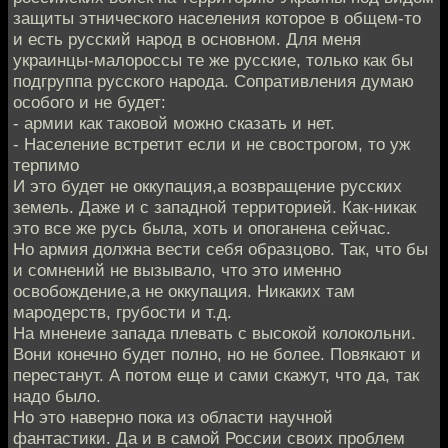
защиты этнического населения которое в общем-то
и есть русский народ в основном. Для меня
украинцы-малороссы те же русские, только как бы
подгруппа русского народа. Сопративления думаю
особого и не будет:
- армии как таковой можно сказать и нет.
- Население встретит если и не свострогом, то уж
терпимо
И это будет не оккупация,а возвращение русских
земель. Даже и с западной территорией. Как-никак
это все же русь была, хоть и опоганена сейчас.
Но армия должна вести себя образцово. Так, что бы
и сомнений не вызывало, что это именно
освобождение,а не оккупация. Никаких там
мародерств, грубости и т.д.
На мненеие запада плевать с высокой колокольни.
Вони конечно будет полно, но не более. Повякают и
перестанут. А потом еще и сами скажут, что да, так
надо было.
Но это наверно пока из области научной
фантастики. Да и в самой России своих проблем