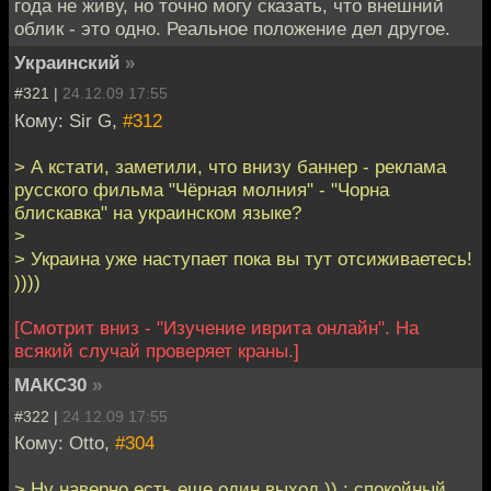
года не живу, но точно могу сказать, что внешний
облик - это одно. Реальное положение дел другое.
Украинский
»
#321 |
24.12.09 17:55
Кому: Sir G,
#312
> А кстати, заметили, что внизу баннер - реклама
русского фильма "Чёрная молния" - "Чорна
блискавка" на украинском языке?
>
> Украина уже наступает пока вы тут отсиживаетесь!
))))
[Смотрит вниз - "Изучение иврита онлайн". На
всякий случай проверяет краны.]
МАКС30
»
#322 |
24.12.09 17:55
Кому: Otto,
#304
> Ну наверно есть еще один выход )) : спокойный