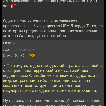
Американская православная церковь (около 1 млн
чел.)
[2]
Один из самых известных амеиканских
православных - быв. директор ЦРУ Джордж Тенет, по
некоторым предположениям - один из закулисных
авторов Одиннадцатого сентября.
Otto
»
#304 |
24.12.09 17:37
Кому: Sir G,
#285
> Поэтому есть два выхода: либо гражданская война
с разделением территорий и их дальнейшим
подчинением ближайшим крупным государствам в
виде метрополий, либо полная или частичная
оккупация теми же крупными и сильными
государствами с созданием таких же метрополий.
Ну наверно есть еще один выход )) : спокойный ввод
российских войск на территорию Украины под видом