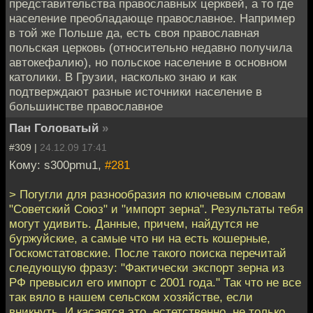
представительства православных церквей, а то где
население преобладающе православное. Например
в той же Польше да, есть своя православная
польская церковь (относительно недавно получила
автокефалию), но польское население в основном
католики. В Грузии, насколько знаю и как
подтверждают разные источники население в
большинстве православное
Пан Головатый
»
#309 |
24.12.09 17:41
Кому: s300pmu1,
#281
> Погугли для разнообразия по ключевым словам
"Советский Союз" и "импорт зерна". Результаты тебя
могут удивить. Данные, причем, найдутся не
буржуйские, а самые что ни на есть кошерные,
Госкомстатовские. После такого поиска перечитай
следующую фразу: "Фактически экспорт зерна из
РФ превысил его импорт с 2001 года." Так что не все
так вяло в нашем сельском хозяйстве, если
вникнуть. И касается это, естетственно, не только