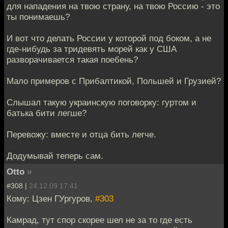
для нападения на твою страну, на твою Россию - это
ты понимаешь?
И вот что делать России у которой под боком, а не
где-нибудь за тридевять морей как у США
разворачивается такая поебень?
Мало примеров с Прибалтикой, Польшей и Грузией?
Слышал такую украинскую поговорку: гуртом и
батька бити легше?
Перевожу: вместе и отца бить легче.
Додумывай теперь сам.
Otto
»
#308 |
24.12.09 17:41
Кому: Цзен ГУргуров,
#303
Камрад, тут спор скорее шел не за то где есть