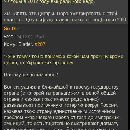
> чтобы в 2012 году выбрали кого надо.
Хм. Опять эти цифры. Пора эмигрировать с этой
планеты. До альфыцентавры никто не подбросит? 60
Sir G
»
#307 |
24.12.09 17:41
Кому: Blader,
#287
> Я к тому что не понимаю какой нам прок, ну кроме
цирка, от Украинских проблем
Почему не понимаешь?
Вот ситуация: в ближайшей к твоему государству
стране (с которой ты раньше жил в одной общей
стране и связан практически родственно)
развязывают постоянную истерию вокруг России,
называя твою страну единственным источником
проблем украинского народа от газа до имперских
амбиций, то есть тщательно выстривают догмату
единственного врага, кторый хочет посягнуть на