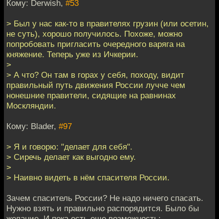
Кому: Derwish,
#53
> Был у нас как-то в правителях грузин (или осетин,
не суть), хорошо получилось. Похоже, можно
попробовать пригласить очередного варяга на
княжение. Теперь уже из Ичкерии.
>
> А что? Он там в горах у себя, походу, видит
правильный путь движения России лучче чем
нонешние правители, сидящие на равнинах
Москляндии.
Кому: Blader,
#97
> Я и говорю: "делает для себя".
> Сиречь делает как выгодно ему.
>
> Наивно видеть в нём спасителя России.
Зачем спаситель России? Не надо ничего спасать.
Нужно взять и правильно распорядится. Было бы
желание. И пока есть еще возможность: