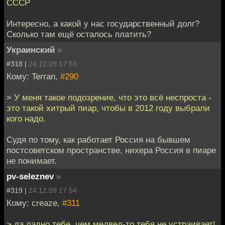
СССР
Интересно, а какой у нас государственный долг?
Сколько там ещё осталось платить?
Украинский
»
#318 |
24.12.09 17:53
Кому: Terran,
#290
> У меня такое подозрение, что это всё неспроста -
это такой хитрый пиар, чтобы в 2012 году выбрали
кого надо.
Судя по тому, как работает Россия на бывшем
постсоветском пространстве, нихера Россия в пиаре
не понимает.
pv-seleznev
»
#319 |
24.12.09 17:54
Кому: creaze,
#311
> да ладно тебе, чем медвед-то тебя не устраивает!