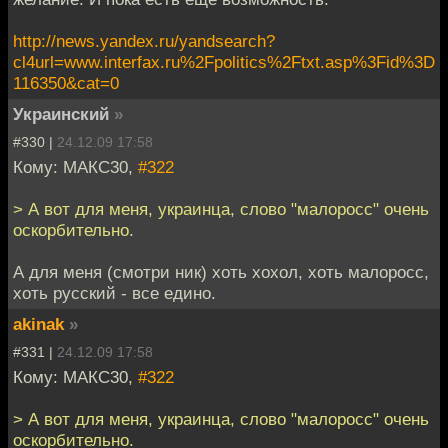
http://news.yandex.ru/yandsearch?
cl4url=www.interfax.ru%2Fpolitics%2Ftxt.asp%3Fid%3D
116350&cat=0
Украинский
»
#330 |
24.12.09 17:58
Кому: МАКС30,
#322
> А вот для меня, украинца, слово "малоросс" очень
оскорбительно.
А для меня (смотри ник) хоть хохол, хоть малоросс,
хоть русский - все едино.
akinak
»
#331 |
24.12.09 17:58
Кому: МАКС30,
#322
> А вот для меня, украинца, слово "малоросс" очень
оскорбительно.