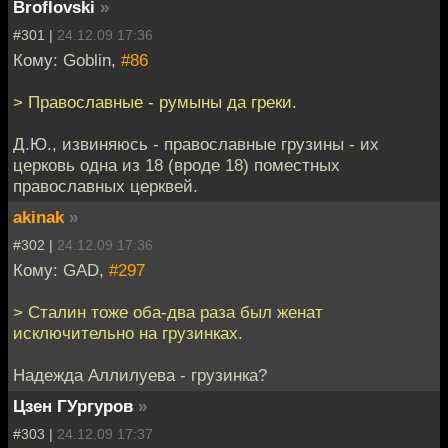
Broflovski
»
#301 |
24.12.09 17:36
Кому: Goblin,
#86
> Православные - румыны да греки.
Д.Ю., извиняюсь - православные грузины - их
церковь одна из 18 (вроде 18) поместных
православных церквей.
akinak
»
#302 |
24.12.09 17:36
Кому: GAD,
#297
> Сталин тоже оба-два раза был женат
исключительно на грузинках.
Надежда Аллилуева - грузинка?
Цзен ГУргуров
»
#303 |
24.12.09 17:37