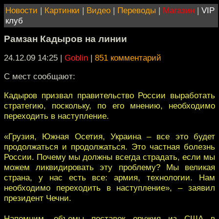
Новости
|
Картинки
|
Видео
|
Переводы
|
Магазин
|
VIP
клуб
Рамзан Кадыров на линии
24.12.09 14:25
|
Goblin
|
851 комментарий
С мест сообщают:
Кадыров призвал правительство России выработать
стратегию, поскольку, по его мнению, необходимо
переходить в наступление.
«Грузия, Южная Осетия, Украина – все это будет
продолжаться и продолжаться. Это частная болезнь
России. Почему мы должны всегда страдать, если мы
можем ликвидировать эту проблему? Мы великая
страна, у нас есть все: армия, технологии. Нам
необходимо переходить в наступление», – заявил
президент Чечни.
Напомним, объемы поставок оружия из США в