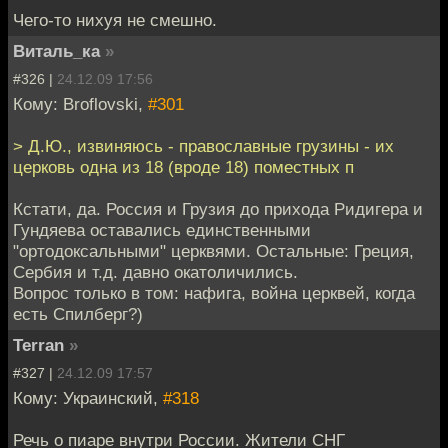
Чего-то нихуя не смешно.
Виталь_ка
»
#326 |
24.12.09 17:56
Кому: Broflovski,
#301
> Д.Ю., извиняюсь - православные грузины - их
церковь одна из 18 (вроде 18) поместных п
Кстати, да. Россия и Грузия до прихода Ридигера и
Гундяева оставались единственными
"ортодоксальными" церквями. Остальные: Греция,
Сербия и т.д. давно окатоличились.
Вопрос только в том: нафига, война церквей, когда
есть Спилберг?)
Terran
»
#327 |
24.12.09 17:57
Кому: Украинский,
#318
Речь о пиаре внутри России. Жители СНГ