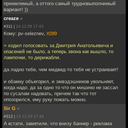
приемлемый, а оттого самый трудновыполнимый
вариант! ))
creaze
»
#311 |
24.12.09 17:43
Кому: pv-seleznev,
#289
> ходил голосовать за Дмитрия Анатольевича и
опасений не было, а теперь эвона как вышло, то
лампочки, то дерижабли.
да ладно тебе, чем медвед-то тебя не устраивает!
и обамку объегорил, и эмвэдэшников увольняет,
когда надо. да за одно то что он мишико не зассал
по сусалам надовать, причем так что тот
опозорился, ему руку пожать можно.
Sir G
»
#312 |
24.12.09 17:44
А кстати, заметили, что внизу баннер - реклама