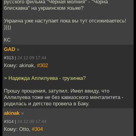
русского фильма "Чёрная молния" - "Чорна
блискавка" на украинском языке?
Украина уже наступает пока вы тут отсиживаетесь!
))))
КС
GAD
»
#313 |
24.12.09 17:44
Кому: akinak,
#302
> Надежда Аллилуева - грузинка?
Прошу прощения, затупил. Имел ввиду, что
Аллилуева тоже не без кавказского менталитета -
родилась и детство провела в Баку.
akinak
»
#314 |
24.12.09 17:44
Кому: Otto,
#304