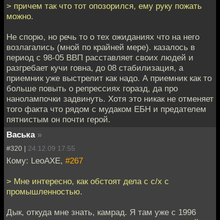
> причем так что тот опозорился, ему руку пожать
можно.
Не спорю, но речь то о тех ожиданиях что на него
возлагались (мной по крайней мере). казалось в
период с 98-05 ВВП расставляет своих людей и
разгребает кучи говна, до 08 стабилизация, а
приемник уже выстрелит как надо. А приемник как то
больше повыть о репрессиях горазд, да про
нанолампочки задвинуть. Хотя это никак не отменяет
того факта что рядом с мудаком ЕБН и предателем
пятнистым он почти герой.
Васька
»
#320 |
24.12.09 17:55
Кому: LeoAXE,
#267
> Мне интересно, как обстоят дела с с/х с
промышленностью.
Дык, откуда мне знать, камрад. Я там уже с 1996