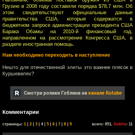
Грузию в 2008 году составили порядка $78,7 млн. Об
этом свидетельствуют официальные данные
правительства США, которые содержатся в
бюджетном запросе администрации президента США
Барака Обамы на 2010-й финансовый год,
направленном на рассмотрение Конгресса США, в
разделе иностранная помощь.
Нам необходимо переходить в наступление
Нешто для отечественной элиты это важнее плясок в
Куршевелях?
Смотри ролики Гоблина на
канале Rutube
Комментарии
cтраницы:
1
|
2
|
3
| 4 |
5
|
6
|
7
|
8
|
9
всего: 851,
Goblin
: 11