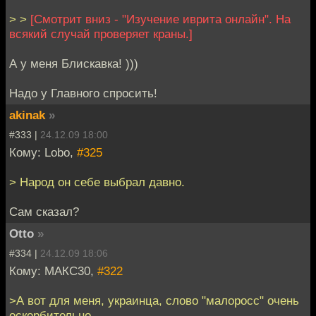
> >
[Смотрит вниз - "Изучение иврита онлайн". На
всякий случай проверяет краны.]
А у меня Блискавка! )))
Надо у Главного спросить!
akinak
»
#333 |
24.12.09 18:00
Кому: Lobo,
#325
> Народ он себе выбрал давно.
Сам сказал?
Otto
»
#334 |
24.12.09 18:06
Кому: МАКС30,
#322
>А вот для меня, украинца, слово "малоросс" очень
оскорбительно.