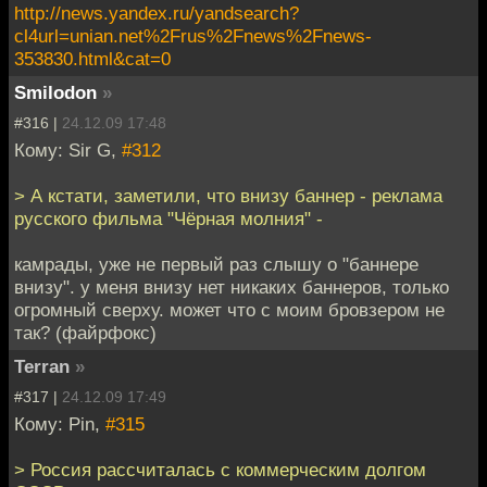
http://news.yandex.ru/yandsearch?
cl4url=unian.net%2Frus%2Fnews%2Fnews-
353830.html&cat=0
Smilodon
»
#316 |
24.12.09 17:48
Кому: Sir G,
#312
> А кстати, заметили, что внизу баннер - реклама
русского фильма "Чёрная молния" -
камрады, уже не первый раз слышу о "баннере
внизу". у меня внизу нет никаких баннеров, только
огромный сверху. может что с моим бровзером не
так? (файрфокс)
Terran
»
#317 |
24.12.09 17:49
Кому: Pin,
#315
> Россия рассчиталась с коммерческим долгом