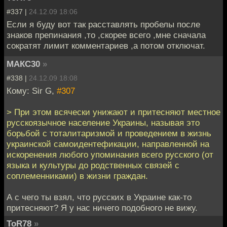
#337 |
24.12.09 18:06
Если я буду вот так расставлять пробелы после
знаков препинания ,то ,скорее всего ,мне сначала
сократят лимит комментариев ,а потом отключат.
МАКС30
»
#338 |
24.12.09 18:08
Кому: Sir G,
#307
> При этом всячески унижают и притесняют местное
русскоязычное население Украины, называя это
борьбой с тоталитаризмой и проведением в жизнь
украинской самоидентефикации, направленной на
искоренения любого упоминания всего русского (от
языка и культуры до родственных связей с
соплеменниками) в жизни граждан.
А с чего ты взял, что русских в Украине как-то
притесняют? Я у нас ничего подобного не вижу.
ToR78
»