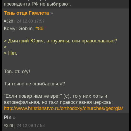
президента РФ не выбирают.
Тень отца Гамлета
»
#328 |
24.12.09 17:57
Кому: Goblin,
#86
> Дмитрий Юрич, а грузины, они православные?
>
> Нет.
Тов. ст. о/у!
Ты точно не ошибаешься?
"Если повар нам не врет" (с), то у них хоть и
автокефальная, но таки православная церковь:
http://www.hristianstvo.ru/orthodoxy/churches/georgia/
Pin
»
#329 |
24.12.09 17:58