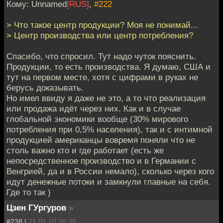
Кому: Unnamed
[RUS]
,
#222
> Что такое центр продукции? Моя не понимай...
> Центр производства или центр потребления?
Спасибо, что спросил. Тут надо чуток пояснить.
Продукции, то есть производства. Я думаю, США и
тут на первом месте, хотя с цифрами в руках не
берусь доказывать.
Но имел ввиду я даже не это, а то что реализация
или продажа идёт через них. Как и в случае
глобальной экономики вообще (30% мирового
потребления при 0,5% населения), так и с интимной
продукцией американцы вовремя поняли что не
столь важно кто и где работает (есть же
непосредственное производство и в Германии с
Венгрией, да и в России немало), сколько через кого
идут денежные потоки и замкнули главные на себя.
Где то так )
Цзен ГУргуров
»
#238 |
21.01.10 20:35