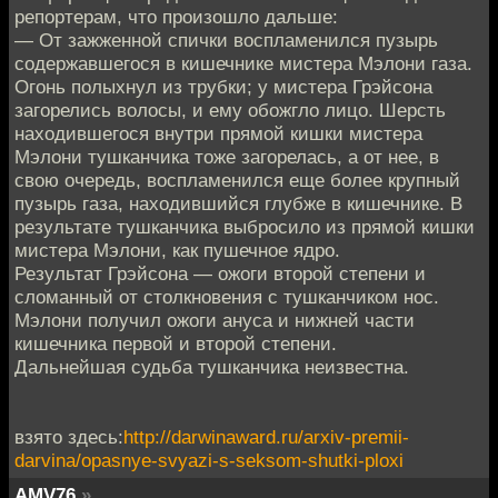
репортерам, что произошло дальше:
— От зажженной спички воспламенился пузырь
содержавшегося в кишечнике мистера Мэлони газа.
Огонь полыхнул из трубки; у мистера Грэйсона
загорелись волосы, и ему обожгло лицо. Шерсть
находившегося внутри прямой кишки мистера
Мэлони тушканчика тоже загорелась, а от нее, в
свою очередь, воспламенился еще более крупный
пузырь газа, находившийся глубже в кишечнике. В
результате тушканчика выбросило из прямой кишки
мистера Мэлони, как пушечное ядро.
Результат Грэйсона — ожоги второй степени и
сломанный от столкновения с тушканчиком нос.
Мэлони получил ожоги ануса и нижней части
кишечника первой и второй степени.
Дальнейшая судьба тушканчика неизвестна.
взято здесь:
http://darwinaward.ru/arxiv-premii-
darvina/opasnye-svyazi-s-seksom-shutki-ploxi
AMV76
»