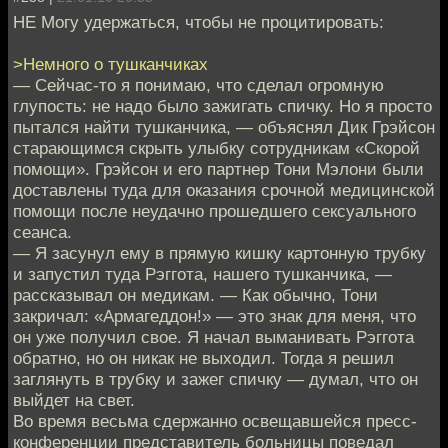
НЕ Могу удержаться, чтобы не процитировать:
>Немного о тушканчиках
— Сейчас-то я понимаю, что сделал огромную
глупость: не надо было зажигать спичку. Но я просто
пытался найти тушканчика, — объяснял Дик Грэйсон
старающимся скрыть улыбку сотрудникам «Скорой
помощи». Грэйсон и его партнер Тони Мэлони были
доставлены туда для оказания срочной медицинской
помощи после неудачно прошедшего сексуального
сеанса.
— Я засунул ему в прямую кишку картонную трубку
и запустил туда Рэггота, нашего тушканчика, —
рассказывал он медикам. — Как обычно, Тони
закричал: «Армагеддон!» — это знак для меня, что
он уже получил свое. Я начал выманивать Рэггота
обратно, но он никак не выходил. Тогда я решил
заглянуть в трубку и зажег спичку — думал, что он
выйдет на свет.
Во время весьма сдержанно освещавшейся пресс-
конференции представитель больницы поведал