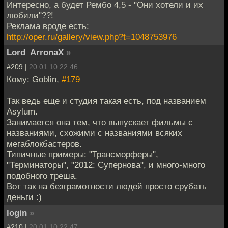
Интересно, а будет Рембо 4,5 - "Они хотели и их
любили"??!
Реклама вроде есть:
http://oper.ru/gallery/view.php?t=1048753976
Lord_ArronaX
»
#209 |
20.01.10 22:46
Кому: Goblin,
#179
Так ведь еще и студия такая есть, под названием
Asylum.
Занимается она тем, что выпускает фильмы с
названиями, схожими с названиями всяких
мегаблокбастеров.
Типичные примеры: "Трансморферы",
"Терминаторы", "2012: Супернова", и много-много
подобного треша.
Вот так на безграмотности людей просто срубать
деньги :)
login
»
#210 |
20.01.10 22:47