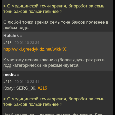
> С медицинской точки зрения, биоробот за семь
тонн баксов пользительнее ?
С любой точки зрения семь тонн баксов полезнее в
любом виде.
Rulchik
»
#218 |
20.01.10 23:34
http://wiki.greedykidz.net/wiki/КС
К частому использованию (более двух-трёх раз в
год) категорически не рекомендуется.
medic
»
#219 |
20.01.10 23:41
Кому: SERG_39,
#215
> С медицинской точки зрения, биоробот за семь
тонн баксов пользительнее ?
Чтоб подрочить - должно хватать фантазии. Без