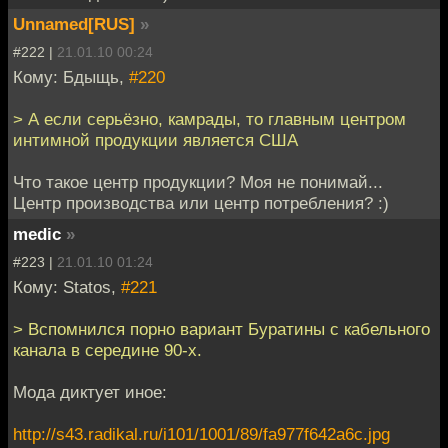
Unnamed[RUS]
»
#222 |
21.01.10 00:24
Кому: Бдыщь,
#220
> А если серьёзно, камрады, то главным центром
интимной продукции является США
Что такое центр продукции? Моя не понимай...
Центр производства или центр потребления? :)
medic
»
#223 |
21.01.10 01:24
Кому: Statos,
#221
> Вспомнился порно вариант Буратины с кабельного
канала в середине 90-х.
Мода диктует иное:
http://s43.radikal.ru/i101/1001/89/fa977f642a6c.jpg