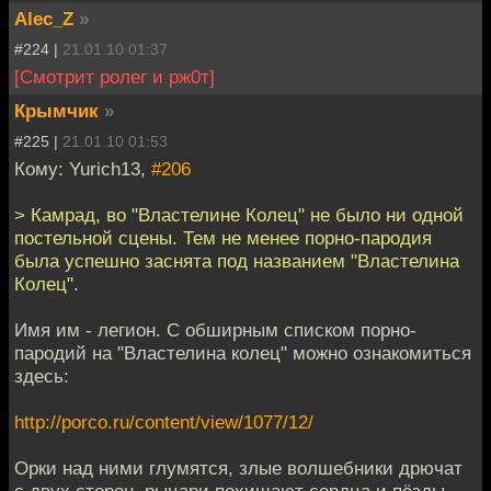
Alec_Z
»
#224 |
21.01.10 01:37
[Смотрит ролег и рж0т]
Крымчик
»
#225 |
21.01.10 01:53
Кому: Yurich13,
#206
> Камрад, во "Властелине Колец" не было ни одной
постельной сцены. Тем не менее порно-пародия
была успешно заснята под названием "Властелина
Колец".
Имя им - легион. С обширным списком порно-
пародий на "Властелина колец" можно ознакомиться
здесь:
http://porco.ru/content/view/1077/12/
Орки над ними глумятся, злые волшебники дрючат