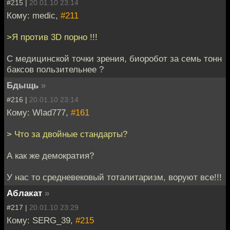
#215 |
20.01.10 23:14
Кому: medic,
#211
>Я против 3D порно !!!
С медицинской точки зрения, биоробот за семь тонн
баксов пользительнее ?
Бдыщь
»
#216 |
20.01.10 23:14
Кому: Wlad777,
#161
> Что за двойные стандарты?
А как же демократия?
У нас то средневековый тоталитаризм, воруют все!!!
Аблакат
»
#217 |
20.01.10 23:29
Кому: SERG_39,
#215