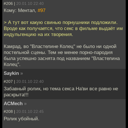
#206 |
20.01.10 22:40
Кому: Ментал,
#97
> А тут вот какую свинью порнушники подложили.
Вроде как получается, что секс в фильме выдаёт им
индульгенцию на их творения.
Камрад, во "Властелине Колец" не было ни одной
постельной сцены. Тем не менее порно-пародия
была успешно заснята под названием "Властелина
Колец".
Saykin
»
#207 |
20.01.10 22:40
Забавный ролик, но тема секса На'ви все равно не
раскрыта!!!
ACMech
»
#208 |
20.01.10 22:45
Ролик убойный.