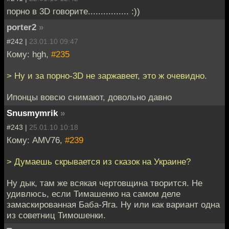
порно в 3D говорите................ :))
porter2
»
#242 |
23.01.10 09:47
Кому: hgh,
#235
> Ну и за порно-3D не заржавеет, это ж очевидно.
Ипонцы вовсю снимают, довольно давно
Snusmymrik
»
#243 |
25.01.10 10:18
Кому: AMV76,
#239
> Думаешь скрывается из сказок на Украине?
Ну дык, там же всякая чертовщина творится. Не
удивлюсь, если Тимашенко на самом деле
замаскированная Баба-Яга. Ну или как вариант одна
из советниц Тимошенки.