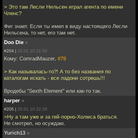
> Это там Лесли Нильсен играл агента по имени
Членс?
Фиг знает. Если ты имел в виду настоящего Лесли
Нильсена, то нет, его там нет.
Doo Die
»
#204 |
20.01.10 21:59
Кому: ComradMauzer,
#79
> Как называлась-то?! А то без названия по
каталогам искать - все ладони сотрешь!!!
Вродебы "Sexth Element" или как-то так.
harper
»
#205 |
20.01.10 22:29
>Ну а там уже и за гей-порно-Холмса браться.
Не смотрел, но осуждаю.
Yurich13
»