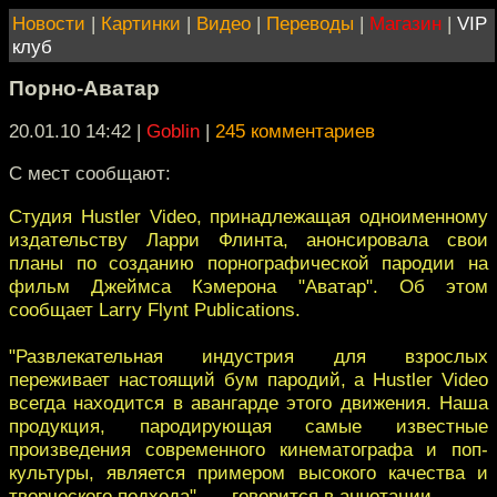
Новости
|
Картинки
|
Видео
|
Переводы
|
Магазин
|
VIP
клуб
Порно-Аватар
20.01.10 14:42
|
Goblin
|
245 комментариев
С мест сообщают:
Студия Hustler Video, принадлежащая одноименному
издательству Ларри Флинта, анонсировала свои
планы по созданию порнографической пародии на
фильм Джеймса Кэмерона "Аватар". Об этом
сообщает Larry Flynt Publications.
"Развлекательная индустрия для взрослых
переживает настоящий бум пародий, а Hustler Video
всегда находится в авангарде этого движения. Наша
продукция, пародирующая самые известные
произведения современного кинематографа и поп-
культуры, является примером высокого качества и
творческого подхода", — говорится в аннотации.