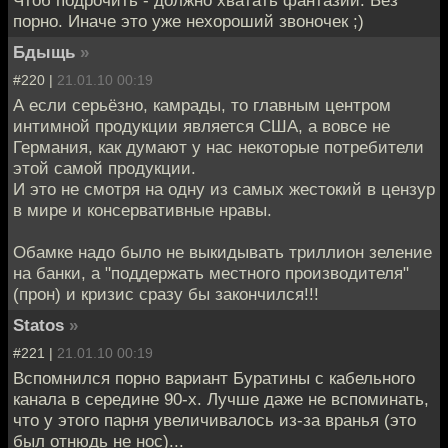
порно. Иначе это уже нехороший звоночек ;)
Бдыщь
»
#220 |
21.01.10 00:19
А если серьёзно, камрады, то главным центром
интимной продукции является США, а вовсе не
Германия, как думают у нас некоторые потребители
этой самой продукции.
И это не смотря на одну из самых жестокий в цензур
в мире и консервативные нравы.
Обамке надо было не выкидывать триллион зеление
на банки, а "поддержать местного производителя"
(прон) и кризис сразу бы закончился!!!
Statos
»
#221 |
21.01.10 00:19
Вспомнился порно вариант Буратины с кабельного
канала в середине 90-х. Лучше даже не вспоминать,
что у этого парня увеличивалось из-за вранья (это
был отнюдь не нос)...