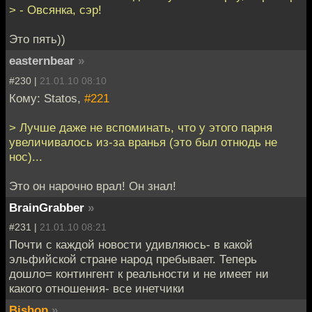
> - Овсянка, сэр!
Это пять))
easternbear
»
#230 |
21.01.10 08:10
Кому: Statos,
#221
> Лучше даже не вспоминать, что у этого парня
увеличивалось из-за вранья (это был отнюдь не
нос)...
Это он нарочно врал! Он знал!
BrainGrabber
»
#231 |
21.01.10 08:21
Почти с каждой новости удивляюсь- в какой
эльфийской стране народ пребывает. Теперь
дошло= контингент к реальности и не имеет ни
какого отношения- все инетчики
Bishop
»