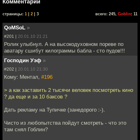
Комментарии
cтраницы:
1
|
2
| 3
всего: 245,
Goblin
: 11
QoMSoL
»
#201 |
20.01.10 21:21
Ролик улыбнул. А на высокодуховном пореве по
аватару сшибут килограммы бабла - сто пудов!!!
Господин Уэф
»
#202 |
20.01.10 21:30
Кому: Ментал,
#196
> а как заставить 2 тысячи веловек посмотреть кино
? да еще и за 10 баксов ?
Дать рекламу на Тупичке (занедорого :-).
Чисто из любопытства пойдут смотреть - что это
там снял Гоблин?