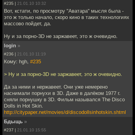
#235 |
21.01.10 10:32
Вот, кстати, по просмотру "Аватара" мысля была -
это ж только начало, скоро кино в таких технологиях
массово пойдет, да.
Ну и за порно-3D не заржавеет, это ж очевидно.
login
»
#236 |
21.01.10 11:19
Кому: hgh,
#235
> Ну и за порно-3D не заржавеет, это ж очевидно.
Да за ними и нержавеет. Они уже немерено
наснимали порнухи в 3D. Даже в далёком 1977 г.
сняли порнушку в 3D. Фильм назывался The Disco
Dolls in Hot Skin.
http://citypaper.net/movies/d/discodollsinhotskin.shtml
Бдыщь
»
#237 |
21.01.10 15:55