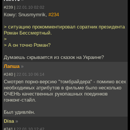
#239 |
22.01.10 02:02
Кому: Snusmymrik,
#234
> ситуацию прокомментировал соратник президента
Роман Бессмертный.
>
> А он точно Роман?
Думаешь скрывается из сказок на Украине?
Лапша
»
#240 |
22.01.10 06:14
Смотрел порно-версию "томбрайдера" - помимо всех
необходимых атрибутов в фильме было несколько
ОЧЕНЬ качественных рукопашных поединков
гонконг-стайл.
Был удивлён.
Disa
»
#241 |
22.01.10 12:42