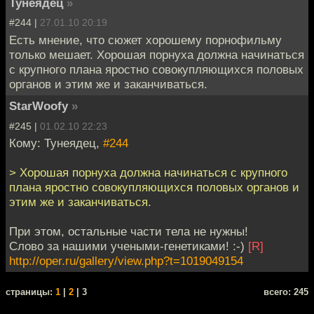
Тунеядец
»
#244 |
27.01.10 20:19
Есть мнение, что сюжет хорошему порнофильму
только мешает. Хорошая порнуха должна начинаться
с крупного плана яростно совокупляющихся половых
органов и этим же и заканчиваться.
StarWoofy
»
#245 |
01.02.10 22:23
Кому: Тунеядец,
#244
> Хорошая порнуха должна начинаться с крупного
плана яростно совокупляющихся половых органов и
этим же и заканчиваться.
При этом, остальные части тела не нужны!
Слово за нашими учеными-генетиками! :-)
[R]
http://oper.ru/gallery/view.php?t=1019049154
cтраницы:
1
|
2
| 3
всего: 245