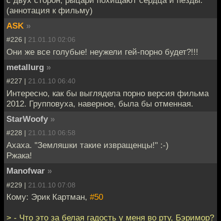
с двух сторон, рыцари похищают сердца и пёзды.
(аннотация к фильму)
ASK
»
#226 |
21.01.10 02:06
Они же все голубые! неужели гей-порно будет?!!!
metallurg
»
#227 |
21.01.10 06:40
Интересно, как бы выглядела порно версия фильма
2012. Групповуха, наверное, была бы отменная.
StarWoofy
»
#228 |
21.01.10 06:58
Ахаха. "Земляшки такие извращенцы!" :-)
Ржака!
Manofwar
»
#229 |
21.01.10 07:08
Кому: Эрик Картман,
#50
> - Что это за белая гадость у меня во рту, Бэримор?