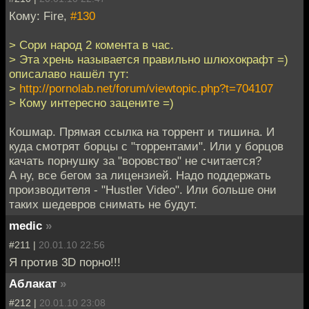
Кому: Fire,
#130
> Сори народ 2 комента в час.
> Эта хрень называется правильно шлюхокрафт =)
описалаво нашёл тут:
>
http://pornolab.net/forum/viewtopic.php?t=704107
> Кому интересно зацените =)
Кошмар. Прямая ссылка на торрент и тишина. И
куда смотрят борцы с "торрентами". Или у борцов
качать порнушку за "воровство" не считается?
А ну, все бегом за лицензией. Надо поддержать
производителя - "Hustler Video". Или больше они
таких шедевров снимать не будут.
medic
»
#211 |
20.01.10 22:56
Я против 3D порно!!!
Аблакат
»
#212 |
20.01.10 23:08