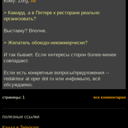
Кому: Zorg,
#8
> Камард. а в Питере к ресторане реально
организовать?
Выставку? Вполне.
> Желатель обоюдо-некоммерчески?
И так бывает. Если интересы сторон более-менее
совпадают.
Если есть конкретные вопросы/предложения --
redakteur at oper dot ru или инфомыло, всё
обсуждаемо.
cтраницы: 1
все комментарии
полезные ссылки
Канал в Telegram