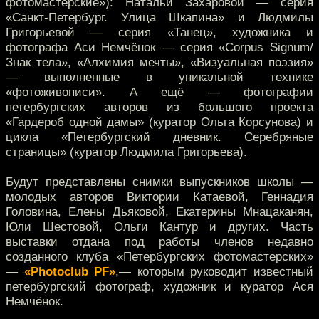
фотомастерские»): Натальи Захаровой — серия
«Санкт-Петербург. Улица Шкапина» и Людмилы
Григорьевой — серия «Танец», художника и
фотографа Аси Немчёнок — серия «Corpus Signum/
Знак тела», «Алхимия мечты», «Визуальная поэзия»
— выполненные в уникальной технике
«фотоживописи». А ещё — фотографии
петербургских авторов из большого проекта
«Гардероб одной дамы» (куратор Ольга Корсунова) и
цикла «Петербургский дневник. Серебряные
страницы» (куратор Людмила Григорьева).
Будут представлены снимки выпускников школы —
молодых авторов Виктории Катаевой, Геннадия
Головина, Елены Дьяковой, Екатерины Мнацаканян,
Юли Шестовой, Ольги Кантур и других. Часть
выставки отдана под работы членов недавно
созданного клуба «Петербургских фотомастерских»
—
«Photoclub PF»
,— которым руководит известный
петербургский фотограф, художник и куратор Ася
Немчёнок.