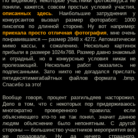
По видимому, некоторые участники фотоконкурса не
поняли, кажется, совсем простых условий участия,
описанных здесь
. Наибольшие затруднения у
конкурсантов вызвал размер фоторабот: 1000
пикселов по длинной стороне. Ну вот например:
приехала просто отличная фотография
, мне очень
понравившаяся — размер 2848 x 4272. Автоматически
мимо кассы, к сожалению. Несколько картинок
прибыли в размере 1024х768. Размер давно знакомый
и отрадный, но в конкурсные условия никак не
пролезающий. Несколько работ оказались не
подписанными. Зато никто не догадался прислать
пятидесятимегабайтных файлов формата .bmp.
Спасибо за это!
Вообще говоря, процент разгильдяев насторожил.
Дело в том, что с некоторых пор придерживаюсь
многократно проверенного правила: если
объясняющего кто-то не так понял, значит данное
людям объяснение было непонятным. С другой
стороны — большинство участников мероприятия всё
же порадовали. Ну да ничего страшного,