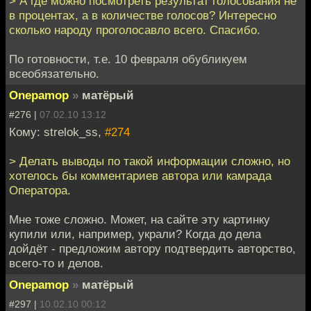
> А где можно посмотреть результат голосования не
в процентах, а в количестве голосов? Интересно
сколько народу проголосавло всего. Спасибо.
По готовности, т.е. 10 февраля обубликуем
всеобязательно.
Onepamop
»
матёрый
#276 |
07.02.10 13:12
Кому: strelok_ss,
#274
> Делать выводы по такой информации сложно, но
хотелось бы комментариев автора или камрада
Оператора.
Мне тоже сложно. Может, на сайте эту картинку
купили или, например, украли? Когда до дела
дойдёт - предложим автору подтвердить авторство,
всего-то и делов.
Onepamop
»
матёрый
#297 |
10.02.10 00:12