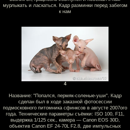
мурлыкать и ласкаться. Кадр разминки перед забегом
к нам
4
Название: "Попался, пермяк-соленые-уши". Кадр
сделан был в ходе заказной фотосессии
подмосковного питомника сфинксов в августе 2007ого
года. Технические параметры съёмки: ISO 100, F11,
выдержка 1/125 сек., камера — Canon EOS 30D,
объектив Canon EF 24-70L F2.8, две импульсных