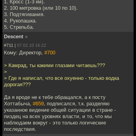
1. Кросс (1-3 км).
2. 100 метровка (или 10 по 10).
3. Подтягивания.
4. Рукопашка.
5. Стрельба.
Descent
»
#711 |
07.02.10 16:22
Кому: Директор,
#700
> Камрад, ты какими глазами читаешь???
>
> Где я написал, что все охуенно - только водка
дорогая???
Да я вроде не к тебе обращался, а к посту
Хоттабыча,
#659
, подписался, т.к. разделяю
указанное видение общей ситуации в стране -
пиздец на всех уровнях власти, и то, что мы
наблюдаем вокруг - это только логические
последствия.