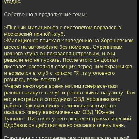
угодно.
Собственно в продолжение темы:
>Пьяный милиционер с пистолетом ворвался в
московский ночной клуб.
>Милиционер приехал к заведению на Хорошевском
шоссе на автомобиле без номеров. Охранникам
ночного клуба он показался нетрезвым, и они
решили его не пускать. После этого он достал
пистолет, растолкал стоящих перед ним охранников
и ворвался в клуб с криком: "Я из уголовного
розыска, всем лежать!".
>Через некоторое время милиционер все-таки
решил покинуть в клуб и решил выйти на улицу. Там
его и встретили сотрудники ОВД Хорошевского
района. Как выяснилось, виновник инцидента
оказался оперуполномоченным ОВД "Южное
Тушино". Пистолет у него оказался травматический.
Вдобавок он действительно оказался очень пьян.
Гражданин с удостоверением отличился по полной