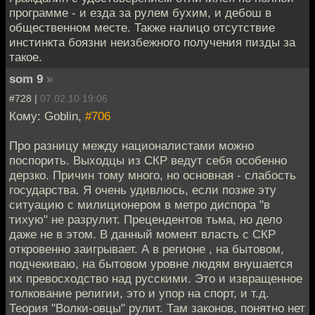
программе - и езда за рулем бухим, и дебош в
общественном месте. Также налицо отсутствие
инстинкта боязни неизбежного получения пизды за
такое.
som 9
»
#728 |
07.02.10 19:06
Кому: Goblin,
#706
Про разницу между националистами можно
поспорить. Выходцы из СКР ведут себя особенно
дерзко. Причин тому много, но основная - слабость
государства. Я очень удивлюсь, если позже эту
ситуацию с милиционером в метро диспора "в
тихую" не разрулит. Прецендентов тьма, но дело
даже не в этом. В данный момент власть с СКР
откровенно заигрывает. А в регионе , на бытовом,
подчекиваю, на бытовом уровне людям внушается
их превосходство над русскими. Это и извращенное
толкование религии, это и упор на спорт, и т.д.
Теория "Волки-овцы" рулит. Там законов, понятно нет