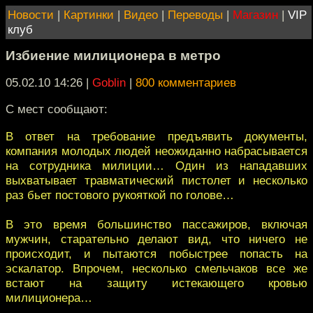
Новости
|
Картинки
|
Видео
|
Переводы
|
Магазин
|
VIP
клуб
Избиение милиционера в метро
05.02.10 14:26
|
Goblin
|
800 комментариев
С мест сообщают:
В ответ на требование предъявить документы,
компания молодых людей неожиданно набрасывается
на сотрудника милиции… Один из нападавших
выхватывает травматический пистолет и несколько
раз бьет постового рукояткой по голове…
В это время большинство пассажиров, включая
мужчин, старательно делают вид, что ничего не
происходит, и пытаются побыстрее попасть на
эскалатор. Впрочем, несколько смельчаков все же
встают на защиту истекающего кровью
милиционера…