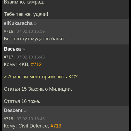
Взаимно, камрад,
Тебе так же, удачи!
elKukaracha
»
#716 |
07.02.10 16:39
Быстро тут мудаков банят.
Васька
»
#717 |
07.02.10 16:43
Кому: KKB,
#712
> А мог ли мент применить КС?
Статья 15 Закона о Милиции.
Статья 16 тоже.
Descent
»
#718 |
07.02.10 16:46
Кому: Civil Defence,
#713