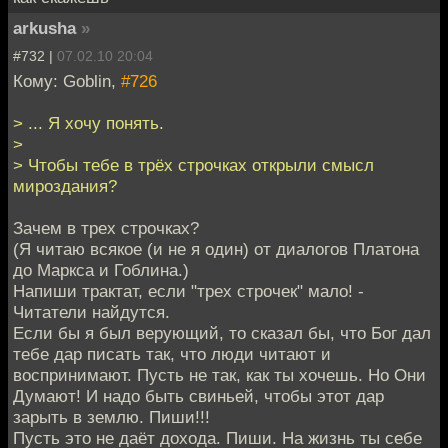
arkusha
»
#732 |
07.02.10 20:04
Кому: Goblin,
#726
> ... Я хочу понять.
>
> Чтобы тебе в трёх строчках открыли смысл
мироздания?
Зачем в трех строчках?
(Я читаю всякое (и не я один) от диалогов Платона
до Маркса и Гоблина.)
Напиши трактат, если "трех строчек" мало! -
Читатели найдутся.
Если бы я был верующий, то сказал бы, что Бог дал
тебе дар писать так, что люди читают и
воспринимают. Пусть не так, как ты хочешь. Но Они
Думают! И надо быть свиньей, чтобы этот дар
зарыть в землю. Пиши!!!
Пусть это не даёт дохода. Пиши. На жизнь ты себе