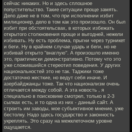
сейчас никаких. Но и здесь сплошное
попустительство. Такие ситуации проще замять.
Дело даже не в том, что при исполнении избит
милиционер, дело в том как это произошло. Он был
избит при обстоятельсвах, в которых избежать
открытого столкновения проще и выгодней, нежели
избивать. Ну есть проблема, прыгни через турникет
и беги. Ну в крайнем случае ударь и беги, но не
избивай открыто "внаглую". А произошло именно
это, практически демонстративно. Потому что это
уже сложившийся стереотип поведения. У других
национальностей это не так. Таджики тоже
достаточно жесткие, но ведут себя иначе. И
азербайджанцы тоже. Так что национализм очень
отличается между собой. А эта новость , я
специально в поисковике смотрел, только в 2-3
сылках есть, и то одна из них - данный сайт. А
строить им заводы, мое субъективное мнение, уже
бестолку. Надо здесь государство и законность
укреплять. Это сразу на межклеточном уровне
ощущается.