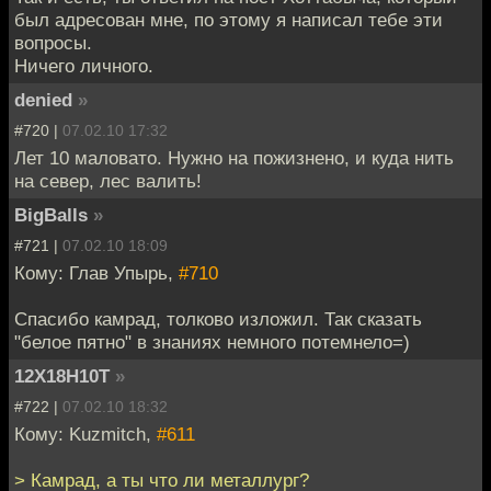
был адресован мне, по этому я написал тебе эти
вопросы.
Ничего личного.
denied
»
#720 |
07.02.10 17:32
Лет 10 маловато. Нужно на пожизнено, и куда нить
на север, лес валить!
BigBalls
»
#721 |
07.02.10 18:09
Кому: Глав Упырь,
#710
Спасибо камрад, толково изложил. Так сказать
"белое пятно" в знаниях немного потемнело=)
12Х18Н10Т
»
#722 |
07.02.10 18:32
Кому: Kuzmitch,
#611
> Камрад, а ты что ли металлург?