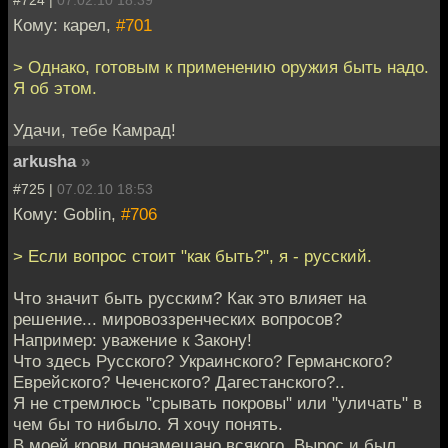
Кому: карел,
#701
> Однако, готовым к применению оружия быть надо.
Я об этом.
Удачи, тебе Камрад!
arkusha
»
#725 |
07.02.10 18:53
Кому: Goblin,
#706
> Если вопрос стоит "как быть?", я - русский.
Что значит быть русским? Как это влияет на
решение... мировоззренческих вопросов?
Например: уважение к Закону!
Что здесь Русского? Украинского? Германского?
Еврейского? Чеченского? Дагестанского?..
Я не стремлюсь "срывать покровы" или "уличать" в
чем бы то нибыло. Я хочу понять.
В моей крови понамешано всякого. Вырос и был