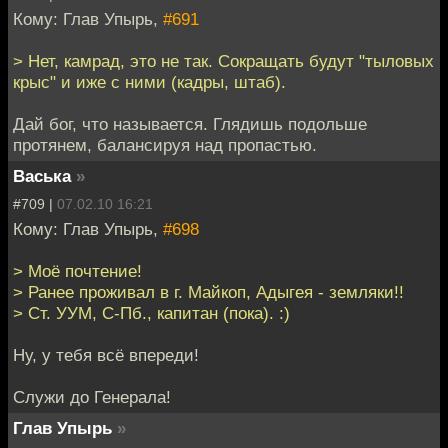
Кому: Глав Упырь,
#691
> Нет, камрад, это не так. Сокращать будут "тыловых
крыс" и иже с ними (кадры, штаб).
Дай бог, что называется. Глядишь подольше
протянем, балансируя над пропастью.
Васька
»
#709 |
07.02.10 16:21
Кому: Глав Упырь,
#698
> Моё почтение!
> Ранее проживал в г. Майкоп, Адыгея - земляки!!
> Ст. УУМ, С-Пб., капитан (пока). :)
Ну, у тебя всё впереди!
Служи до Генерала!
Глав Упырь
»