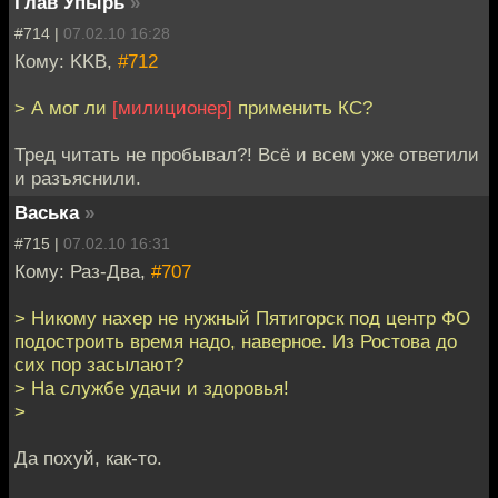
Глав Упырь
»
#714 |
07.02.10 16:28
Кому: KKB,
#712
> А мог ли
[милиционер]
применить КС?
Тред читать не пробывал?! Всё и всем уже ответили
и разъяснили.
Васька
»
#715 |
07.02.10 16:31
Кому: Раз-Два,
#707
> Никому нахер не нужный Пятигорск под центр ФО
подостроить время надо, наверное. Из Ростова до
сих пор засылают?
> На службе удачи и здоровья!
>
Да похуй, как-то.