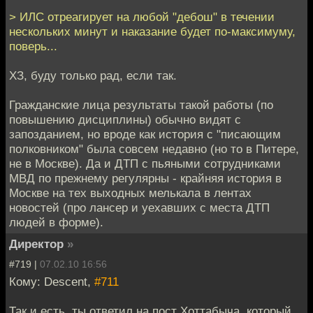
> ИЛС отреагирует на любой "дебош" в течении
нескольких минут и наказание будет по-максимуму,
поверь...
ХЗ, буду только рад, если так.
Гражданские лица результаты такой работы (по
повышению дисциплины) обычно видят с
запозданием, но вроде как история с "писающим
полковником" была совсем недавно (но то в Питере,
не в Москве). Да и ДТП с пьяными сотрудниками
МВД по прежнему регулярны - крайняя история в
Москве на тех выходных мелькала в лентах
новостей (про лансер и уехавших с места ДТП
людей в форме).
Директор
»
#719 |
07.02.10 16:56
Кому: Descent,
#711
Так и есть, ты ответил на пост Хоттабыча, который