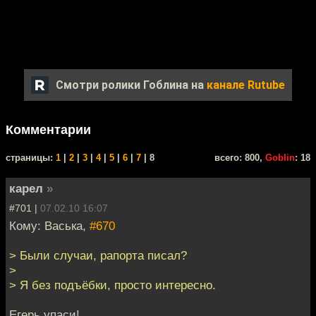
Смотри ролики Гоблина на
канале Rutube
Комментарии
cтраницы:
1
|
2
|
3
|
4
|
5
|
6
|
7
| 8
всего: 800,
Goblin
: 18
карел
»
#701 |
07.02.10 16:07
Кому: Васька,
#670
> Были случаи, рапорта писал?
>
> Я без подъёбки, просто интересно.
Егерь упаси!