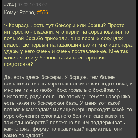
#704 |
07.02.10 16:07
Кому: Pacho,
#556
> Камрады, есть тут боксеры или борцы? Просто
интересно - сказали, что парни на соревнования по
вольной борьбе приехали, а на первых секундах
видео, где первый нападающий валит милиционера,
удары у него очень и очень поставленные. Мне так
кажется или у борцов такая всесторонняя
подготовка?
Да, есть здесь боксёры. У борцов, тем более
вольников, очень хорошая физическая подготовка, и
многие из них любят боксировать с боксёрами,
чисто так, ради себя...по этому у "ребят" наверняка
есть какая то боксёрская база. У меня вот какой
вопрос к камрадам: милиционеры проходят какой-то
курс обучения рукопашного боя или еще каких то
там единоборств? положено ли им поддерживать
как-то физ. форму по правилам? нормативы они
какие-то сдают?