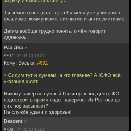
за руку и вывести к свету...
Ты немного опоздал - до тебя меня уже уличали в
фашизме, коммунизме, сионизме и антисемитизме.
Детям вообще трудно понять, о чём говорит
дяденька.
Раз-Два
»
#707 |
07.02.10 16:21
Кому: Васька,
#692
> Сидим тут и думаем, а кто главнее? А ЮФО всё
указания шлёт.
Никому нахер не нужный Пятигорск под центр ФО
подостроить время надо, наверное. Из Ростова до
сих пор засылают?
На службе удачи и здоровья!
Descent
»
#708 |
07.02.10 16:21