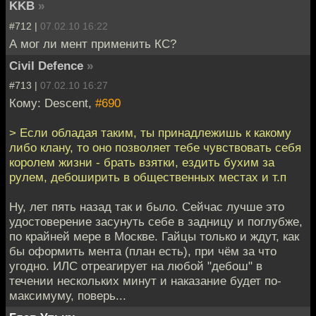
KKB
»
#712 |
07.02.10 16:22
А мог ли мент применить КС?
Civil Defence
»
#713 |
07.02.10 16:27
Кому: Descent,
#690
> Если обладая таким, ты принадлежишь к какому
либо клану, то оно позволяет тебе чувствовать себя
королем жизни - брать взятки, ездить бухим за
рулем, дебоширить в общественных местах и т.п
Ну, лет пять назад так и было. Сейчас лучше это
удостоверение засунуть себе в задницу и поглубже,
по крайней мере в Москве. Гайцы только и ждут, как
бы оформить мента (план есть), при чём за что
угодно. ИЛС отреагирует на любой "дебош" в
течении нескольких минут и наказание будет по-
максимуму, поверь...