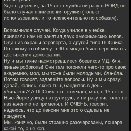
Здесь деревня, за 15 лет службы ни разу в РОВД не
было случая применения оружия (только
использование, и то исключительно по собакам).
Вспомнился случай. Когда учился в учебке,
привезли нам на занятия двух американских копов.
Один из охраны аэропорта, а другой типа ППСника.
По какому-то обмену, в 90-х модно было перенимать
достижения демократии.
Ну и мы такие насмотревшиеся боевиков МД, бля,
живые робокопы! Они там погоняли чего-то про свою
академию, мол, мы тоже были молодыми, бла-бла.
Потом говорят, задавайте вопросы. Ну и мы сразу:
давай, колись, скока тыщ бандитов в день
убиваешь? А ППСник этот отвечает, мол, я 15 лет в
Нью-Йорке улицу патрулирую, и ни разу пистолет по
назначению не применял. И ОЧЕНЬ, говорит,
надеюсь, что до пенсии мне этого сделать не
придётся.
Мы, конечно, были страшно разочарованы, лошара
какой-то, а не коп.