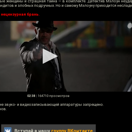
шные женщины и страшная тайна — в комплекте. Детектив Мэлоун неуд
андитов и злобных подручных. Но и самому Мэлоуну приходится несладк
 нецензурная брань.
02:38
|
164710 просмотров
ие звуко- и видеозаписывающей аппаратуры запрещено.
нов.
Вступай в нашу
группу ВКонтакте