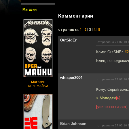
Магазин
Комментарии
cтраницы:
1
|
2
| 3 |
4
|
5
OutSidEr
отправлено 27.02.10 
Кому: OutSidEr,
#2
Блин, не подрассч
whisper2004
отправлено 27.02.10 
Магазин
ОПЕРМАЙКИ
Кому: Серый волк
> Молодёж
[ь]
...
[усиленно кивает]
Brian Johnson
отправлено 27.02.10 