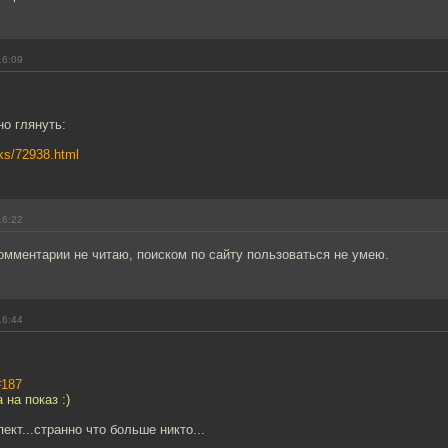
16:09
но глянуть:
cks/72938.html
16:22
омментарии не читаю, поиском по сайту пользоваться не умею.
16:44
#187
 на показ :)
пект...странно что больше никто...