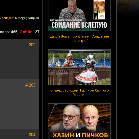
ь
лендинг
в megagroup.ru
сего: 465,
Goblin
: 27
Дядя Вова про фильм "Свидание
вслепую"
# 202
# 203
О предстоящем Турнире Святого
Георгия
# 204