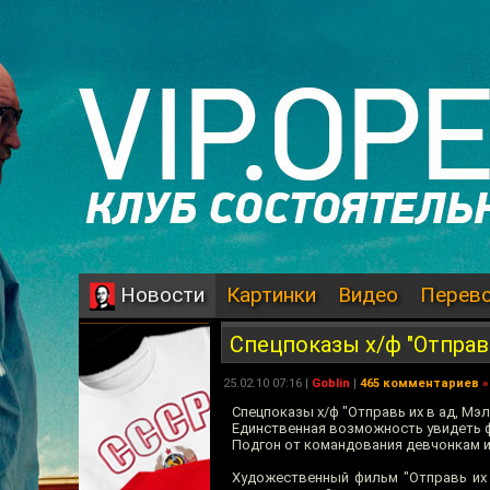
Картинки
Видео
Перев
Новости
Спецпоказы х/ф "Отправь
25.02.10 07:16 |
Goblin
|
465 комментариев
»
Спецпоказы х/ф "Отправь их в ад, Мэл
Единственная возможность увидеть ф
Подгон от командования девчонкам и
Художественный фильм "Отправь их в