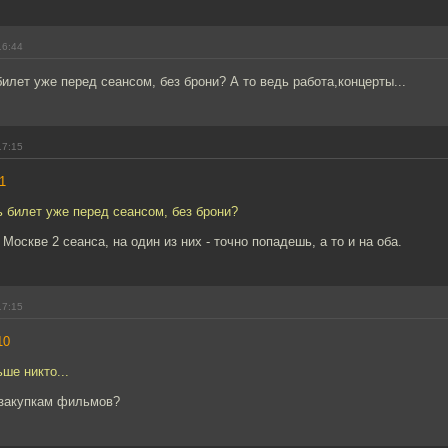
16:44
илет уже перед сеансом, без брони? А то ведь работа,концерты...
17:15
1
 билет уже перед сеансом, без брони?
Москве 2 сеанса, на один из них - точно попадешь, а то и на оба.
17:15
10
ше никто...
 закупкам фильмов?