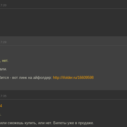
17:20
17:29
 нет.
али.
ится - вот линк на айфолдер:
http://ifolder.ru/16609598
17:35
4
.
- или сможешь купить, или нет. Билеты уже в продаже.