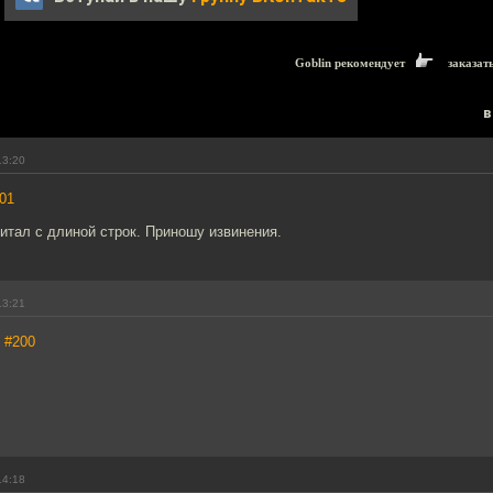
Goblin рекомендует
заказат
в
13:20
01
итал с длиной строк. Приношу извинения.
13:21
,
#200
14:18