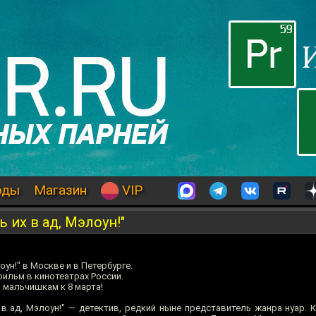
оды
Магазин
VIP
 их в ад, Мэлоун!"
оун!" в Москве и в Петербурге.
ильм в кинотеатрах России.
 мальчишкам к 8 марта!
 ад, Мэлоун!" — детектив, редкий ныне представитель жанра нуар. К