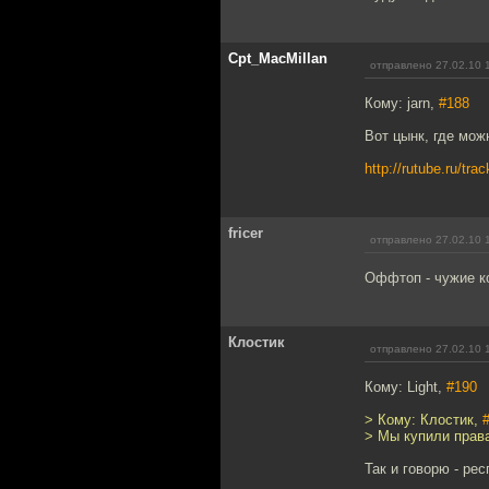
Cpt_MacMillan
отправлено 27.02.10 
Кому: jarn,
#188
Вот цынк, где мож
http://rutube.ru/tra
fricer
отправлено 27.02.10 
Оффтоп - чужие к
Клостик
отправлено 27.02.10 
Кому: Light,
#190
> Кому: Клостик,
> Мы купили права
Так и говорю - рес