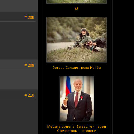
65
# 208
# 209
Остров Сахалин, река Найба
# 210
Медаль ордена "За заслуги перед
Отечеством" II степени