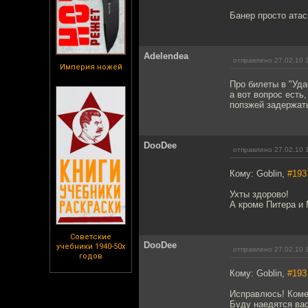
Банер просто атас
Adelendea
отправлено 27.02.10 
Империя ножей
Про билеты в "Уда
а вот вопрос есть
попзжей задержат
DooDee
отправлено 27.02.10 
Кому: Goblin,
#193
Ухты здорово!
А кроме Питера и
Советские
DooDee
учебники 1940-50х
отправлено 27.02.10 
годов
Кому: Goblin,
#193
Исправлюсь! Коме
Буду наедятся вас