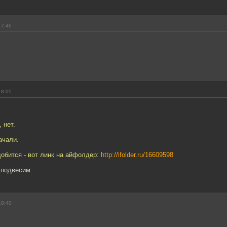
17:46
18:05
 нет.
ачали.
обится - вот линк на айфолдер:
http://ifolder.ru/16609598
 подвесим.
18:40