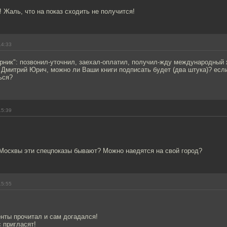
! Жаль, что на показ сходить не получится!
14:33
рник": позвонил-уточнил, заехал-оплатил, получил-жду международный 
, Дмитрий Юрич, можно ли Ваши книги подписать будет (два штука)? есл
ься?
15:39
 Москвы эти спецпоказы бывают? Можно наедятся на свой город?
15:55
нты прочитал и сам догадался!
 пригласят!