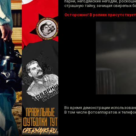
парни, негодяйские негодяи, роско
страшную тайну, зачищая свирепых б
Осторожно! В ролике присутствует
Во время демонстрации использован
В том числе фотоаппаратов и телефо