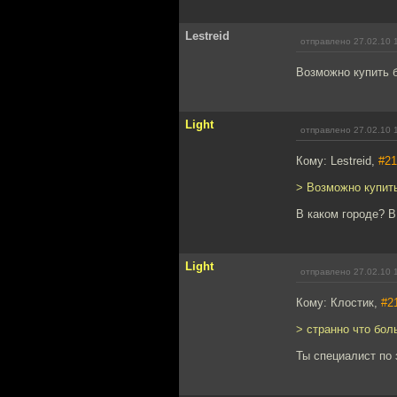
Lestreid
отправлено 27.02.10 
Возможно купить б
Light
отправлено 27.02.10 
Кому: Lestreid,
#21
> Возможно купить
В каком городе? В 
Light
отправлено 27.02.10 
Кому: Клостик,
#2
> странно что боль
Ты специалист по