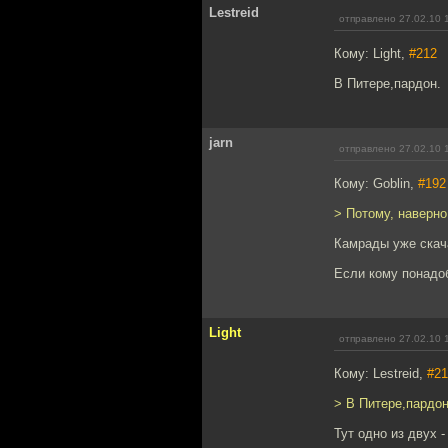
Lestreid
отправлено 27.02.10 
Кому: Light,
#212
В Питере,пардон.
jarn
отправлено 27.02.10 
Кому: Goblin,
#192
> Потому, наверно,
Камрады уже скач
Если кому понадоб
Light
отправлено 27.02.10 
Кому: Lestreid,
#21
> В Питере,пардон
Тут одно из двух 