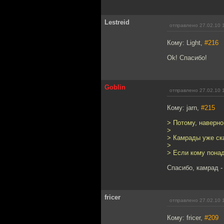
Lestreid
отправлено 27.02.10 
Кому: Light,
#216
Ok! Спасибо!
Goblin
отправлено 27.02.10 
Кому: jarn,
#215
> Потому, наверно,
>
> Камрады уже ск
>
> Если кому понад
Спасибо, камрад -
fricer
отправлено 27.02.10 
Кому: fricer,
#209