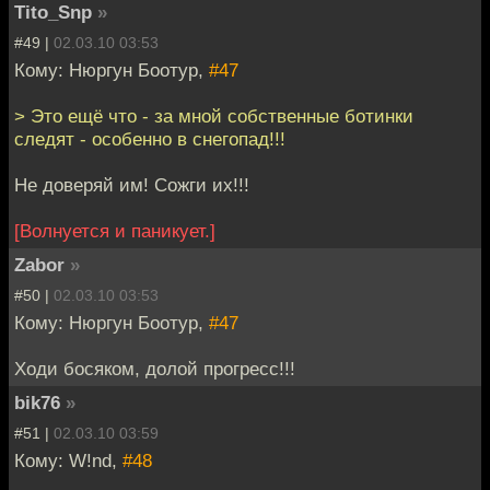
Tito_Snp
»
#49 |
02.03.10 03:53
Кому: Нюргун Боотур,
#47
> Это ещё что - за мной собственные ботинки
следят - особенно в снегопад!!!
Не доверяй им! Сожги их!!!
[Волнуется и паникует.]
Zabor
»
#50 |
02.03.10 03:53
Кому: Нюргун Боотур,
#47
Ходи босяком, долой прогресс!!!
bik76
»
#51 |
02.03.10 03:59
Кому: W!nd,
#48