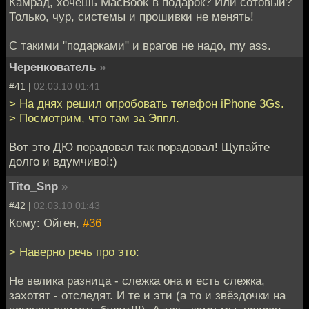
Камрад, хочешь MacBook в подарок? Или сотовый?
Только, чур, системы и прошивки не менять!
С такими "подарками" и врагов не надо, my ass.
Черенкователь
»
#41 |
02.03.10 01:41
> На днях решил опробовать телефон iPhone 3Gs.
> Посмотрим, что там за Эппл.
Вот это ДЮ порадовал так порадовал! Щупайте
долго и вдумчиво!:)
Tito_Snp
»
#42 |
02.03.10 01:43
Кому: Ойген,
#36
> Наверно речь про это:
Не велика разница - слежка она и есть слежка,
захотят - отследят. И те и эти (а то и звёздочки на