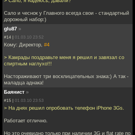
> Сало, я надеюсь, давали?
Сало и чеснок у Главного всегда свои - стандартный
дорожный набор:)
glu87
»
#14 |
01.03.10 23:52
Кому: Директор,
#4
> Камрады поздравьте меня я решил и завязал со
спиртным наглухо!!!
Настораживают три восклицательных знака:) А так -
маладца аднака!
Баянист
»
#15 |
01.03.10 23:53
> На днях решил опробовать телефон iPhone 3Gs.
Работает отлично.
Но это очевидно только при наличии 3G и flat rate по