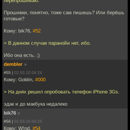
перепрошиваю.
Прошивки, понятно, тоже сам пишешь? Или берёшь
готовые?
Кому: bik76,
#52
> В данном случае паранойи нет, ибо.
Ибо она есть. :)
dembler
»
#55 |
02.03.10 04:24
Кому: Goblin,
#000
> На днях решил опробовать телефон iPhone 3Gs.
эдак и до макбука недалеко
bik76
»
#56 |
02.03.10 04:25
Кому: W!nd,
#54