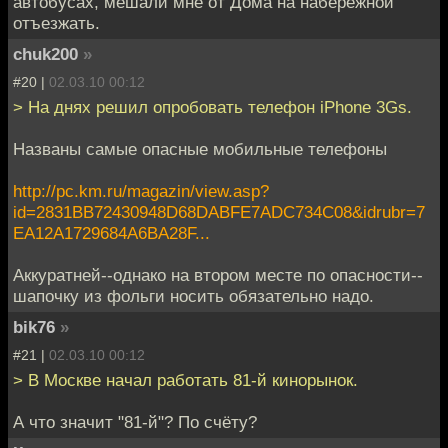
автобусах, мешали мне от Дома на набережной
отъезжать.
chuk200
»
#20 |
02.03.10 00:12
> На днях решил опробовать телефон iPhone 3Gs.
Названы самые опасные мобильные телефоны
http://pc.km.ru/magazin/view.asp?
id=2831BB72430948D68DABFE7ADC734C08&idrubr=7
EA12A1729684A6BA28F...
Аккуратней--однако на втором месте по опасности--
шапочку из фольги носить обязательно надо.
bik76
»
#21 |
02.03.10 00:12
> В Москве начал работать 81-й кинорынок.
А что значит "81-й"? По счёту?