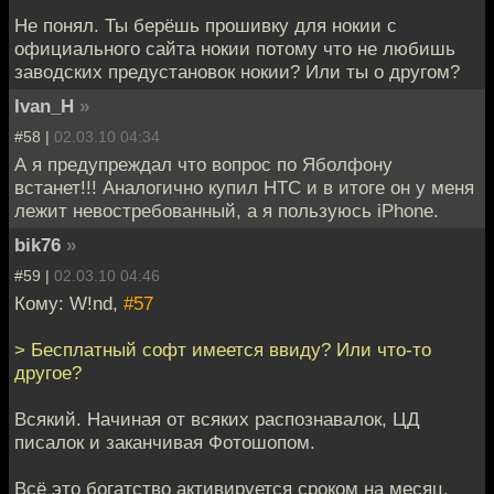
Не понял. Ты берёшь прошивку для нокии с
официального сайта нокии потому что не любишь
заводских предустановок нокии? Или ты о другом?
Ivan_H
»
#58 |
02.03.10 04:34
А я предупреждал что вопрос по Яболфону
встанет!!! Аналогично купил HTC и в итоге он у меня
лежит невостребованный, а я пользуюсь iPhone.
bik76
»
#59 |
02.03.10 04:46
Кому: W!nd,
#57
> Бесплатный софт имеется ввиду? Или что-то
другое?
Всякий. Начиная от всяких распознавалок, ЦД
писалок и заканчивая Фотошопом.
Всё это богатство активируется сроком на месяц.