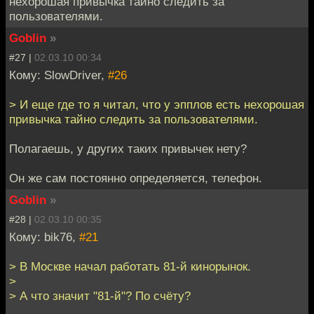
нехорошая привычка тайно следить за
пользователями.
Goblin
»
#27 |
02.03.10 00:34
Кому: SlowDriver,
#26
> И еще где то я читал, что у эпплов есть нехорошая
привычка тайно следить за пользователями.
Полагаешь, у других таких привычек нету?
Он же сам постоянно определяется, телефон.
Goblin
»
#28 |
02.03.10 00:35
Кому: bik76,
#21
> В Москве начал работать 81-й кинорынок.
>
> А что значит "81-й"? По счёту?