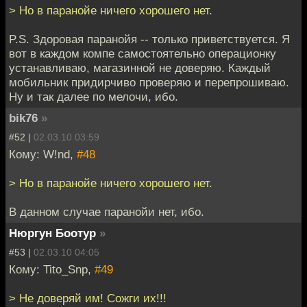
> Но в паранойе ничего хорошего нет.
P.S. Здоровая паранойя -- только приветствуется. Я
вот в каждом компе самостоятельно операционку
устанавливаю, магазинной не доверяю. Каждый
мобильник придирчиво проверяю и перепрошиваю.
Ну и так далее по мелочи, ибо.
bik76
»
#52 |
02.03.10 03:59
Кому: W!nd,
#48
> Но в паранойе ничего хорошего нет.
В данном случае паранойи нет, ибо.
Нюргун Боотур
»
#53 |
02.03.10 04:05
Кому: Tito_Snp,
#49
> Не доверяй им! Сожги их!!!