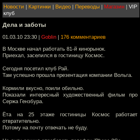
Новости
|
Картинки
|
Видео
|
Переводы
|
Магазин
|
VIP
клуб
Дела и заботы
01.03.10 23:30
|
Goblin
|
176 комментариев
В Москве начал работать 81-й кинорынок.
Приехал, заселился в гостиницу Космос.
Сегодня посетил клуб Рай.
Там успешно прошла презентация компании Вольга.
Кормили вкусно, поили обильно.
Показали интересный художественный фильм про
Сержа Гензбура.
Ёта на 25 этаже гостиницы Космос работает
отвратительно.
Потому на почту отвечать не буду.