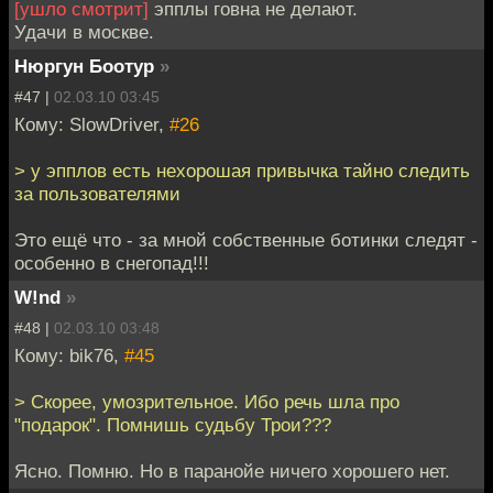
[ушло смотрит]
эпплы говна не делают.
Удачи в москве.
Нюргун Боотур
»
#47 |
02.03.10 03:45
Кому: SlowDriver,
#26
> у эпплов есть нехорошая привычка тайно следить
за пользователями
Это ещё что - за мной собственные ботинки следят -
особенно в снегопад!!!
W!nd
»
#48 |
02.03.10 03:48
Кому: bik76,
#45
> Скорее, умозрительное. Ибо речь шла про
"подарок". Помнишь судьбу Трои???
Ясно. Помню. Но в паранойе ничего хорошего нет.