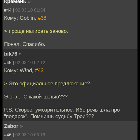
Кремень
»
#44 |
02.03.10 01:54
Кому: Goblin,
#38
> проще написать заново.
Понял. Спасибо.
bik76
»
#45 |
02.03.10 02:12
Кому: W!nd,
#43
> Это официальное предложение?
Э-э-э... С какой целью???
P.S. Скорее, умозрительное. Ибо речь шла про
"подарок". Помнишь судьбу Трои???
Zabor
»
#46 |
02.03.10 03:19