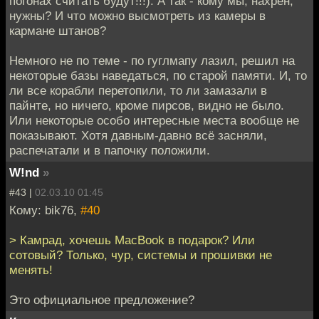
погонах считать будут!!!). А так - кому мы, нахрен,
нужны? И что можно высмотреть из камеры в
кармане штанов?
Немного не по теме - по гуглмапу лазил, решил на
некоторые базы наведаться, по старой памяти. И, то
ли все корабли перетопили, то ли замазали в
пайнте, но ничего, кроме пирсов, видно не было.
Или некоторые особо интересные места вообще не
показывают. Хотя давным-давно всё засняли,
распечатали и в папочку положили.
W!nd
»
#43 |
02.03.10 01:45
Кому: bik76,
#40
> Камрад, хочешь MacBook в подарок? Или
сотовый? Только, чур, системы и прошивки не
менять!
Это официальное предложение?