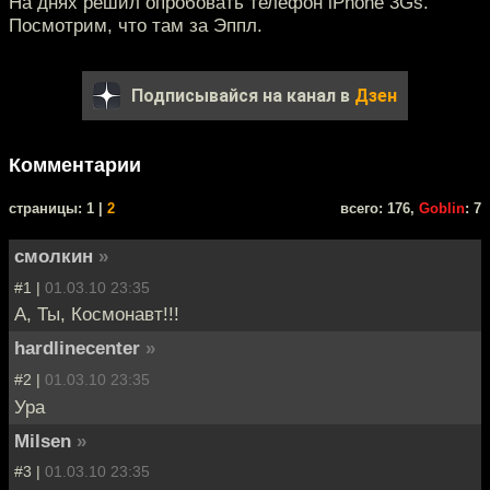
На днях решил опробовать телефон iPhone 3Gs.
Посмотрим, что там за Эппл.
Подписывайся на канал в
Дзен
Комментарии
cтраницы: 1 |
2
всего: 176,
Goblin
: 7
смолкин
»
#1 |
01.03.10 23:35
А, Ты, Космонавт!!!
hardlinecenter
»
#2 |
01.03.10 23:35
Ура
Milsen
»
#3 |
01.03.10 23:35