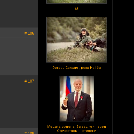
65
# 106
Остров Сахалин, река Найба
# 107
Медаль ордена "За заслуги перед
Отечеством" II степени
# 108