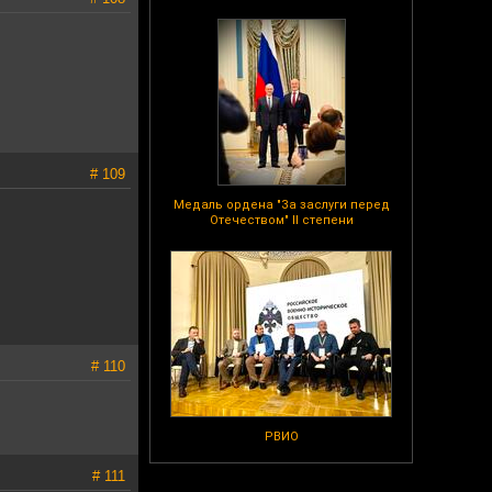
# 109
Медаль ордена "За заслуги перед
Отечеством" II степени
# 110
РВИО
# 111