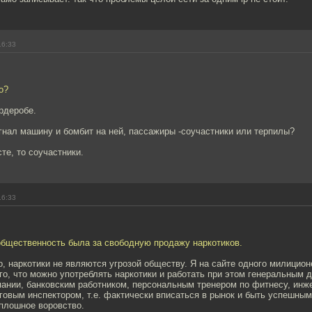
16:33
о?
рдеробе.
угнал машину и бомбит на ней, пассажиры -соучастники или терпилы?
те, то соучастники.
16:33
общественность была за свободную продажу наркотиков.
о, наркотики не являются угрозой обществу. Я на сайте одного милицио
го, что можно употреблять наркотики и работать при этом генеральным 
пании, банковским работником, персональным тренером по фитнесу, инж
говым инспектором, т.е. фактически вписаться в рынок и быть успешным
сплошное воровство.