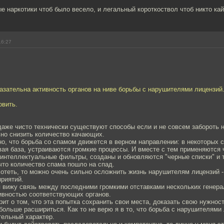
е наркотики чтоб было весело, и легальный короткоствол чтоб никто ка
16:27
азательна активность органов на ниве борьбы с нарушителями лицензий
овить.
даже чисто технически существуют способы если и не совсем забороть 
ьно снизить количество качающих.
о, что борьба со спамом движется в верном направлении: в некоторых 
ая база, устраиваются громкие процессы. И вместе с тем применяются 
интеллектуальные фильтры, созданы и обновляются "черные списки" и т.
что количество спама пошло на спад.
ахотеть, то можно очень сильно осложнить жизнь нарушителям лицензий -
риятий.
я вижу связь между последними громкими отставками нескольких генер
ивностью соответствующих органов.
рит о том, что эта попытка сохранить свои места, доказать свою нужност
ольше расшириться. Как то не верю я в то, что борьба с нарушителями
тельный характер.