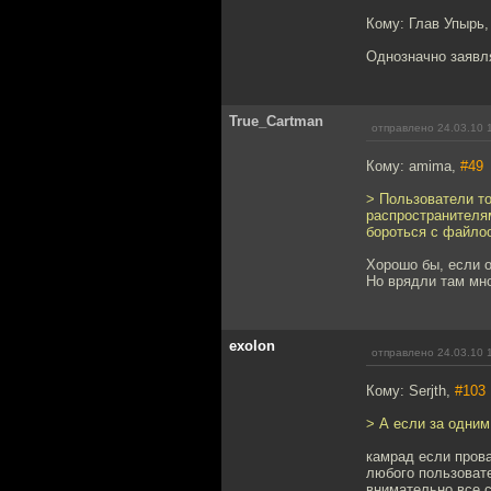
Кому: Глав Упырь
Однозначно заявля
True_Cartman
отправлено 24.03.10 
Кому: amima,
#49
> Пользователи т
распространителям
бороться с файло
Хорошо бы, если о
Но врядли там мно
exolon
отправлено 24.03.10 
Кому: Serjth,
#103
> А если за одним
камрад если прова
любого пользовате
внимательно все с