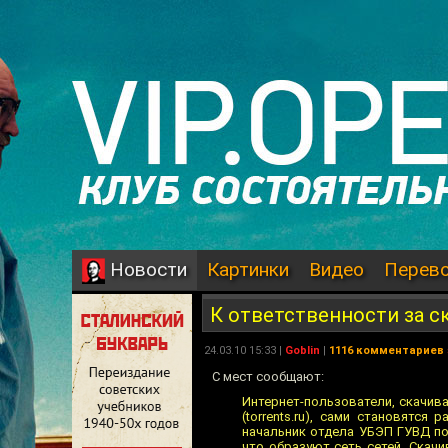
Картинки
Видео
Перев
Новости
К ответственности за с
24.03.10 15:33 |
Goblin
|
1116 комментариев
C мест сообщают:
Интернет-пользователи, скачив
(torrents.ru), сами становятс
начальник отдела УБЭП ГУВД по
что образуют сеть сетей. Скач