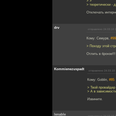
> >
> теоретически - 
Отключать интерн
drv
отправлено 24.03.10 
Кому: Семурв,
#99
> Походу этой стр
Отлить в бронзе!!!
Kommienezuspadt
отправлено 24.03.10 
Кому: Goblin,
#85
> Твой провайдер 
> А в зависимости
Извините.
lenable
отправлено 24.03.10 