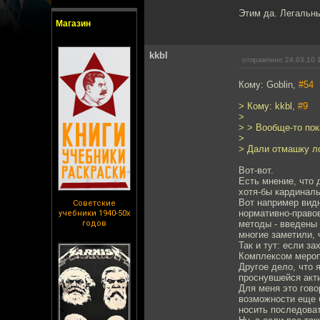
Этим да. Легальны
Магазин
kkbl
отправлено 24.03.10 
Кому: Goblin,
#54
> Кому: kkbl,
#9
>
> > Вообще-то пок
>
> Дали отмашку л
Вот-вот.
Есть мнение, что 
хотя-бы кардинал
Вот например видн
Советские
нормативно-правов
учебники 1940-50х
годов
методы - введены 
многие заметили, 
Так и тут: если з
Комплексом мероп
Другое дело, что 
проснувшейся акт
Для меня это гово
возможности еще б
носить последова