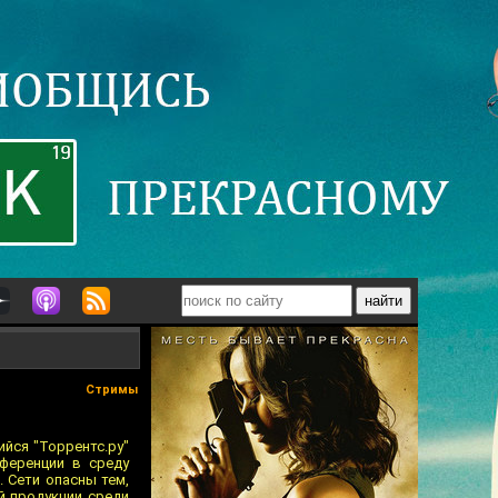
Стримы
йся "Торрентс.ру"
нференции в среду
 Сети опасны тем,
й продукции среди