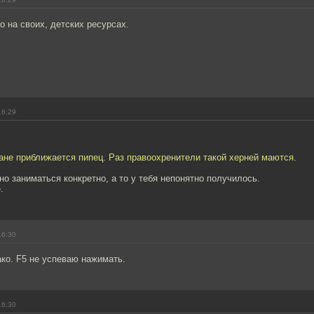
 на своих, детских ресурсах.
16:29
ане приближается пипец. Раз правоохренители такой херней маются.
о заниматься конкретно, а то у тебя непонятно получилось.
.
16:30
ако. F5 не успеваю нажимать.
16:30