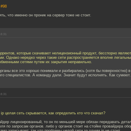
,
#98
ть, что именно он проник на сервер тоже не стоит.
16:31
оррентов, которые скачивают нелицензионный продукт, бесспорно являю
и. Однако нередко через такие сети распространяется вполне легальны
обменными сетями путем их закрытия неправильно.
рганы все это хорошо понимали и разбирались (хотя бы поверхностно) в
го специалистов. А команду дали. Значит будут исполнять. Как сумеют.
16:31
 ip целая сеть скрывается, как определить кто что скачал?
йдер лицензированный, то он по меньшей мере обязан передавать дета
ля по запросам органов. либо у органов стоит на стойке провайдера обо
амо записывает. так что проблемы целой сети за одним ip не стоит.