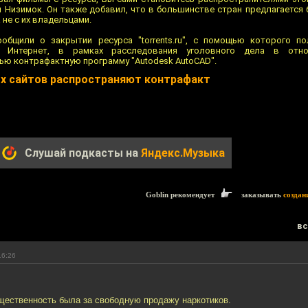
л Низимок. Он также добавил, что в большинстве стран предлагается
 не с их владельцами.
общили о закрытии ресурса "torrents.ru", с помощью которого по
з Интернет, в рамках расследования уголовного дела в отно
ью контрафактную программу "Autodesk AutoCAD".
х сайтов распространяют контрафакт
Слушай подкасты на
Яндекс.Музыка
Goblin рекомендует
заказывать
создан
вс
16:26
щественность была за свободную продажу наркотиков.