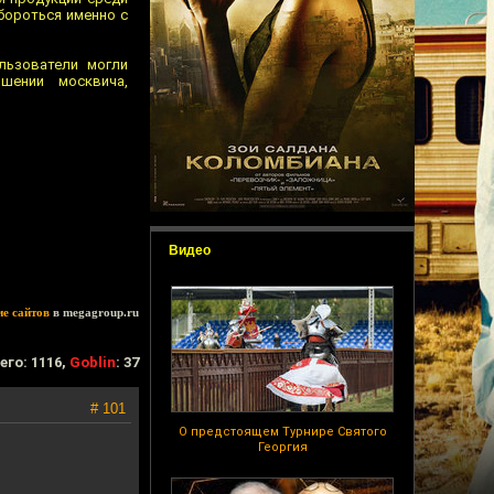
 бороться именно с
льзователи могли
шении москвича,
Видео
ие сайтов
в megagroup.ru
его: 1116,
Goblin
: 37
# 101
О предстоящем Турнире Святого
Георгия