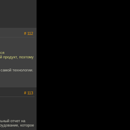
# 112
тся
й продукт, поэтому
 самой технологии.
# 113
льный отчет на
рудование, которое