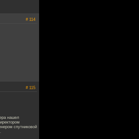
# 114
# 115
нера нашел
директором
енером спутниковой
.