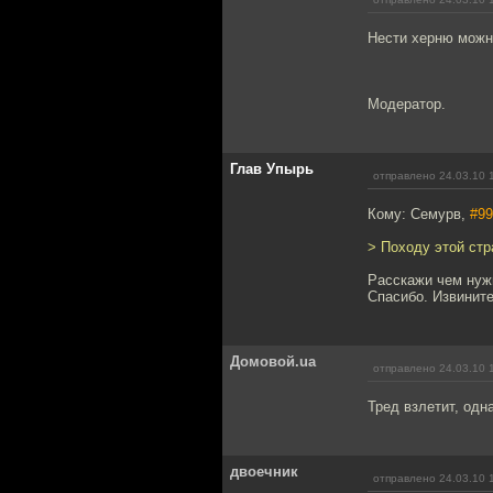
Нести херню можно
Модератор.
Глав Упырь
отправлено 24.03.10 
Кому: Семурв,
#99
> Походу этой стр
Расскажи чем нужн
Спасибо. Извините
Домовой.ua
отправлено 24.03.10 
Тред взлетит, одн
двоечник
отправлено 24.03.10 