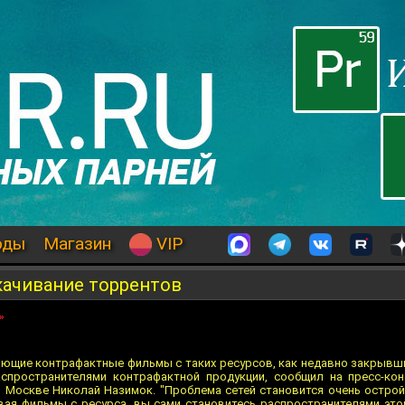
оды
Магазин
VIP
качивание торрентов
»
ающие контрафактные фильмы с таких ресурсов, как недавно закрывши
я распространителями контрафактной продукции, сообщил на пресс-ко
 Москве Николай Назимок. "Проблема сетей становится очень острой.
ивая фильмы с ресурса, вы сами становитесь распространителями это