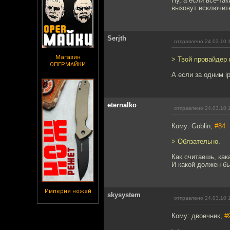
Ну, а если все-та
вызовут исключит
Serjth
отправлено 24.03.10 
Магазин
> Твой провайдер 
ОПЕРМАЙКИ
А если за одним i
eternalko
отправлено 24.03.10 
Кому: Goblin,
#84
> Обязательно.
Как считаешь, как
И какой должен бы
Империя ножей
skysystem
отправлено 24.03.10 
Кому: двоечник,
#