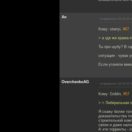
An
отправлено 24.03.10 
Кому: starryi,
#67
> а где же кража-т
Ты про шубу? В га
ситуация : чувак 
Если угоняли вмес
OverchenkoAG
отправлено 24.03.10 
Кому: Goblin,
#57
> > Либеральная 
Я скажу более тог
доказательства то
строительной ком
связи и даже нало
А эти торренты - 