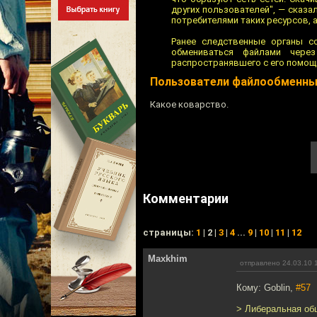
других пользователей", — сказа
потребителями таких ресурсов, а
Ранее следственные органы со
обмениваться файлами чере
распространявшего с его помощ
Пользователи файлообменны
Какое коварство.
Комментарии
cтраницы:
1
| 2 |
3
|
4
...
9
|
10
|
11
|
12
Maxkhim
отправлено 24.03.10 
Кому: Goblin,
#57
> Либеральная об