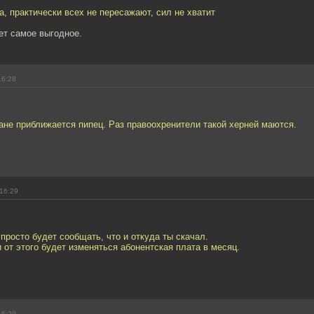
да, практически всех не пересажают, сил не хватит
ет самое выгодное.
16:28
ане приближается пипец. Раз правоохренители такой херней маются.
16:29
просто будет сообщать, что и откуда ты скачал.
 от этого будет изменяться абонентская плата в месяц.
16:29