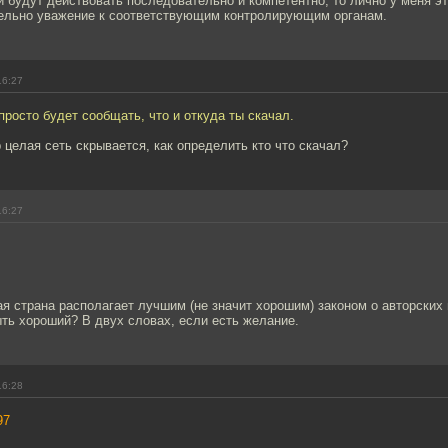
ки будут действовать последовательно и компетентно, то лично у меня э
ельно уважение к соответствующим контролирующим органам.
16:27
просто будет сообщать, что и откуда ты скачал.
p целая сеть скрывается, как определить кто что скачал?
16:27
ая страна располагает лучшим (не значит хорошим) законом о авторских
ть хороший? В двух словах, если есть желание.
16:28
97