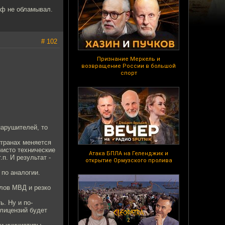
йф не обламывал.
# 102
Признание Меркель и
возвращение России в большой
спорт
.
нарушителей, то
странах меняется
чисто технические
Атака БПЛА на Геленджик и
п. И результат -
открытие Ормузского пролива
 по аналогии.
алов МВД и резко
ь. Ну и по-
 лицензий будет