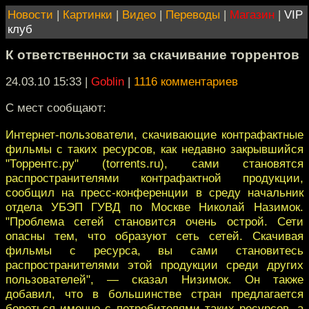
Новости
|
Картинки
|
Видео
|
Переводы
|
Магазин
|
VIP
клуб
К ответственности за скачивание торрентов
24.03.10 15:33
|
Goblin
|
1116 комментариев
C мест сообщают:
Интернет-пользователи, скачивающие контрафактные
фильмы с таких ресурсов, как недавно закрывшийся
"Торрентс.ру" (torrents.ru), сами становятся
распространителями контрафактной продукции,
сообщил на пресс-конференции в среду начальник
отдела УБЭП ГУВД по Москве Николай Назимок.
"Проблема сетей становится очень острой. Сети
опасны тем, что образуют сеть сетей. Скачивая
фильмы с ресурса, вы сами становитесь
распространителями этой продукции среди других
пользователей", — сказал Низимок. Он также
добавил, что в большинстве стран предлагается
бороться именно с потребителями таких ресурсов, а