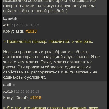
Безконечное соревнование брони и снаряда. Как
говорят в армии, на всякую хитрую жопу всегда
найдется болт с левой резьбой :)
Lynatik
»
#1017 |
26.03.10 15:13
Кому: asdf,
#1013
> Правильный пример. Перечитай, о чём речь.
Нельзя сравнивать игры/по/фильмы объекты
авторского права с продукцией друго класса. Я не
знаю с чем можно. Гречку можно сравнивать с
рисом. Эти продукты обладают одинаковыми
свойствами и распоряжаться ими ты можешь на
одинаковых условиях.
asdf
»
#1018 |
26.03.10 15:13
Кому: DimaD,
#1016
> Я о том, что никакая строгость наказания, даже