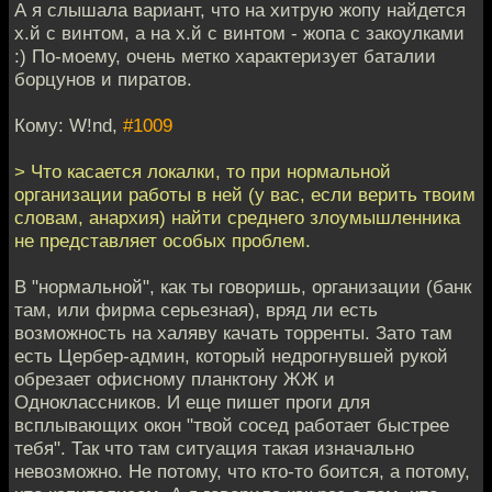
А я слышала вариант, что на хитрую жопу найдется
х.й с винтом, а на х.й с винтом - жопа с закоулками
:) По-моему, очень метко характеризует баталии
борцунов и пиратов.
Кому: W!nd,
#1009
> Что касается локалки, то при нормальной
организации работы в ней (у вас, если верить твоим
словам, анархия) найти среднего злоумышленника
не представляет особых проблем.
В "нормальной", как ты говоришь, организации (банк
там, или фирма серьезная), вряд ли есть
возможность на халяву качать торренты. Зато там
есть Цербер-админ, который недрогнувшей рукой
обрезает офисному планктону ЖЖ и
Одноклассников. И еще пишет проги для
всплывающих окон "твой сосед работает быстрее
тебя". Так что там ситуация такая изначально
невозможно. Не потому, что кто-то боится, а потому,