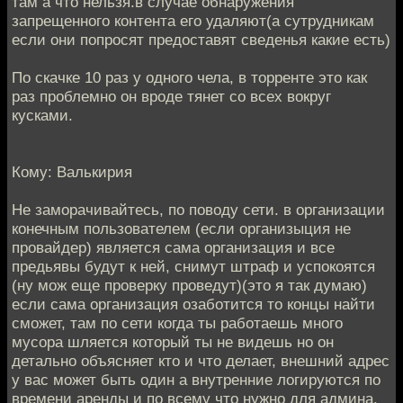
там а что нельзя.в случае обнаружения
запрещенного контента его удаляют(а сутрудникам
если они попросят предоставят сведенья какие есть)
По скачке 10 раз у одного чела, в торренте это как
раз проблемно он вроде тянет со всех вокруг
кусками.
Кому: Валькирия
Не заморачивайтесь, по поводу сети. в организации
конечным пользователем (если организыция не
провайдер) является сама организация и все
предьявы будут к ней, снимут штраф и успокоятся
(ну мож еще проверку проведут)(это я так думаю)
если сама организация озаботится то концы найти
сможет, там по сети когда ты работаешь много
мусора шляется который ты не видешь но он
детально объясняет кто и что делает, внешний адрес
у вас может быть один а внутренние логируются по
времени аренды и по всему что нужно для админа.