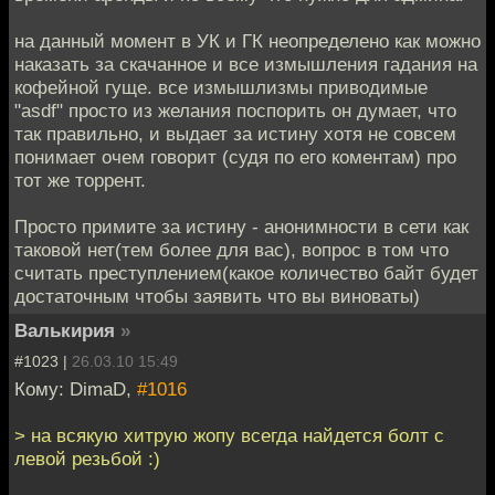
на данный момент в УК и ГК неопределено как можно
наказать за скачанное и все измышления гадания на
кофейной гуще. все измышлизмы приводимые
"asdf" просто из желания поспорить он думает, что
так правильно, и выдает за истину хотя не совсем
понимает очем говорит (судя по его коментам) про
тот же торрент.
Просто примите за истину - анонимности в сети как
таковой нет(тем более для вас), вопрос в том что
считать преступлением(какое количество байт будет
достаточным чтобы заявить что вы виноваты)
Валькирия
»
#1023 |
26.03.10 15:49
Кому: DimaD,
#1016
> на всякую хитрую жопу всегда найдется болт с
левой резьбой :)