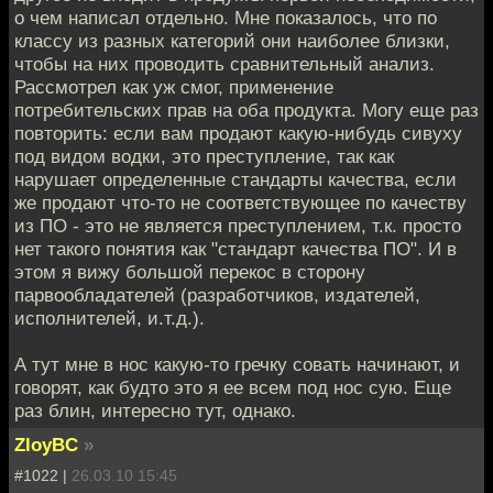
о чем написал отдельно. Мне показалось, что по
классу из разных категорий они наиболее близки,
чтобы на них проводить сравнительный анализ.
Рассмотрел как уж смог, применение
потребительских прав на оба продукта. Могу еще раз
повторить: если вам продают какую-нибудь сивуху
под видом водки, это преступление, так как
нарушает определенные стандарты качества, если
же продают что-то не соответствующее по качеству
из ПО - это не является преступлением, т.к. просто
нет такого понятия как "стандарт качества ПО". И в
этом я вижу большой перекос в сторону
парвообладателей (разработчиков, издателей,
исполнителей, и.т.д.).
А тут мне в нос какую-то гречку совать начинают, и
говорят, как будто это я ее всем под нос сую. Еще
раз блин, интересно тут, однако.
ZloyBC
»
#1022 |
26.03.10 15:45