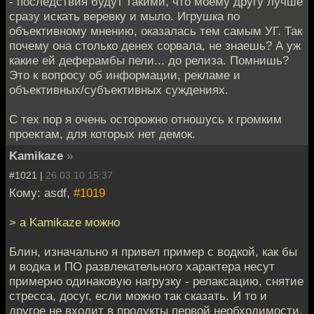
- последствия будут такими, что моему другу лучше
сразу искать веревку и мыло. Игрушка по
объективному мнению, оказалась тем самым УГ. Так
почему она столько денех сорвала, не знаешь? А уж
какие ей деферамбы пели... до релиза. Помнишь?
Это к вопросу об информации, рекламе и
объективных/субъективных суждениях.
С тех пор я очень осторожно отношусь к громким
проектам, для которых нет демок.
Kamikaze
»
#1021 |
26.03.10 15:37
Кому: asdf,
#1019
> а Kamikaze можно
Блин, изначально я привел пример с водкой, как бы
и водка и ПО развлекательного характера несут
примерно одинаковую нагрузку - релаксацию, снятие
стресса, досуг, если можно так сказать. И то и
другое не входит в продукты первой необходимости,