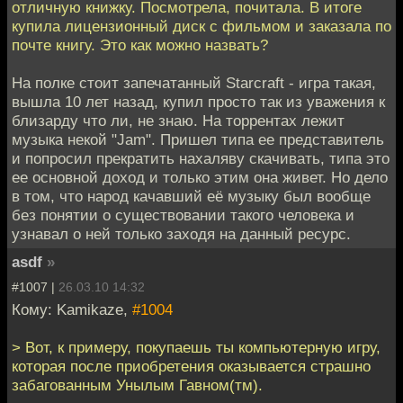
отличную книжку. Посмотрела, почитала. В итоге
купила лицензионный диск с фильмом и заказала по
почте книгу. Это как можно назвать?
На полке стоит запечатанный Starcraft - игра такая,
вышла 10 лет назад, купил просто так из уважения к
близарду что ли, не знаю. На торрентах лежит
музыка некой "Jam". Пришел типа ее представитель
и попросил прекратить нахаляву скачивать, типа это
ее основной доход и только этим она живет. Но дело
в том, что народ качавший её музыку был вообще
без понятии о существовании такого человека и
узнавал о ней только заходя на данный ресурс.
asdf
»
#1007 |
26.03.10 14:32
Кому: Kamikaze,
#1004
> Вот, к примеру, покупаешь ты компьютерную игру,
которая после приобретения оказывается страшно
забагованным Унылым Гавном(тм).