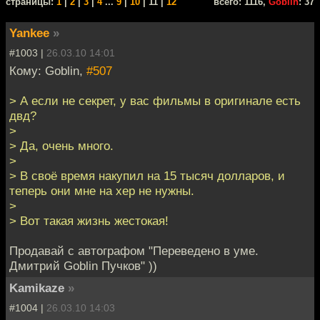
cтраницы:
1
|
2
|
3
|
4
...
9
|
10
| 11 |
12
всего: 1116,
Goblin
: 37
Yankee
»
#1003 |
26.03.10 14:01
Кому: Goblin,
#507
> А если не секрет, у вас фильмы в оригинале есть
двд?
>
> Да, очень много.
>
> В своё время накупил на 15 тысяч долларов, и
теперь они мне на хер не нужны.
>
> Вот такая жизнь жестокая!
Продавай с автографом "Переведено в уме.
Дмитрий Goblin Пучков" ))
Kamikaze
»
#1004 |
26.03.10 14:03