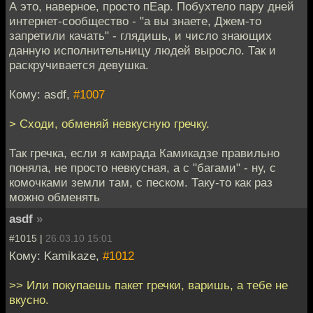
А это, наверное, просто пЕар. Побухтело пару дней
интернет-сообщество - "а вы знаете, Джем-то
запретили качать" - глядишь, и число знающих
данную исполнительницу людей выросло. Так и
раскручивается девушка.
Кому: asdf,
#1007
> Сходи, обменяй невкусную гречку.
Так гречка, если я камрада Камикадзе правильно
поняла, не просто невкусная, а с "багами" - ну, с
комочками земли там, с песком. Таку-то как раз
можно обменять
asdf
»
#1015 |
26.03.10 15:01
Кому: Kamikaze,
#1012
>> Или покупаешь пакет гречки, варишь, а тебе не
вкусно.