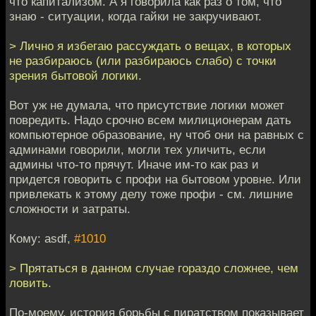
что капитализом. А я говорила как раз о том, что
знаю - ситуации, когда гайки не закручивают.
> Лично я избегаю рассуждать о вещах, в которых
не разбираюсь (или разбираюсь слабо) с точки
зрения бытовой логики.
Вот уж не думала, что присутствие логики может
повредить. Надо срочно всем милиционерам дать
компьютерное образование, ну чтоб они на равных с
админами говорили, могли тех уличить, если
админы что-то прячут. Иначе им-то как раз и
придется говорить с профи на бытовом уровне. Или
привлекать к этому делу тоже профи - см. лишние
сложности и затраты.
Кому: asdf,
#1010
> Прятаться в данном случае гораздо сложнее, чем
ловить.
По-моему, история борьбы с пиратством показывает