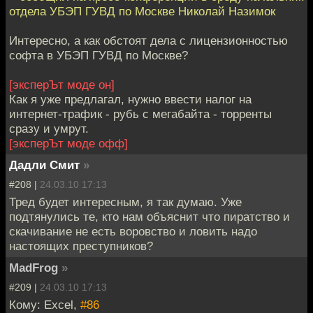
отдела УБЭП ГУВД по Москве Николай Назимок
Интересно, а как обстоят дела с лицензионностью
софта в УБЭП ГУВД по Москве?
[эксперЪт моде он]
Как я уже предлагал, нужно ввести налог на
интернет-трафик - рубь с мегабайта - торренты
сразу и умрут.
[эксперЪт моде офф]
Дадли Смит
»
#208 |
24.03.10 17:13
Тред будет интересным, я так думаю. Уже
подтянулись те, кто нам объяснит что пиратство и
скачивание не есть воровство и ловить надо
настоящих преступников?
MadFrog
»
#209 |
24.03.10 17:13
Кому: Excel,
#86