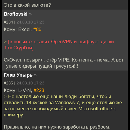
Это в какой валюте?
Broflovski
»
#234 |
24.03.10 17:23
Кому: Excel,
#86
>
[в попыхах ставит OpenVPN и шифрует диски
TrueCrypt'ом]
СкОчал, позырил, стёр VIPE. Контента - нема. А вот
тупые сидеры пущай трясутся!!!
Глав Упырь
»
#235 |
24.03.10 17:23
Кому: L-V-N,
#223
> Не настолько еще наши люди богаты, чтобы
отвалить 14 кусков за Windows 7, и еще столько же
за не менее необходимый пакет Microsoft office к
примеру.
Правильно, на них нужно заработать разбоем,