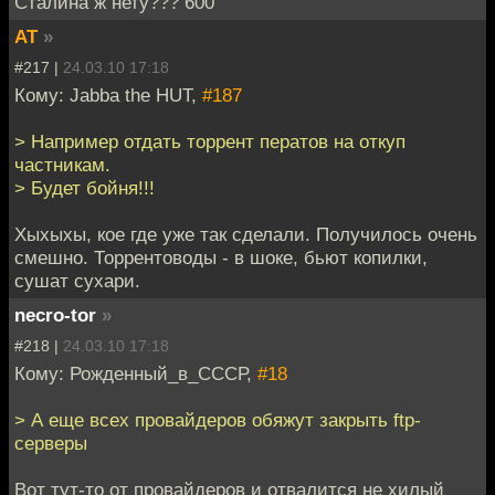
Сталина ж нету??? 600
AT
»
#217 |
24.03.10 17:18
Кому: Jabba the HUT,
#187
> Например отдать торрент ператов на откуп
частникам.
> Будет бойня!!!
Хыхыхы, кое где уже так сделали. Получилось очень
смешно. Торрентоводы - в шоке, бьют копилки,
сушат сухари.
necro-tor
»
#218 |
24.03.10 17:18
Кому: Рожденный_в_СССР,
#18
> А еще всех провайдеров обяжут закрыть ftp-
серверы
Вот тут-то от провайдеров и отвалится не хилый