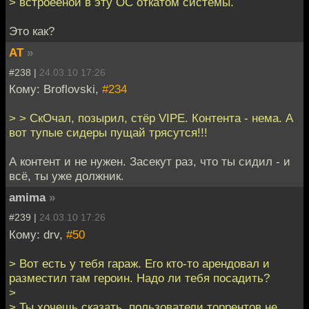
> встроееной в эту ОС откатом системы.
Это как?
AT
»
#238 |
24.03.10 17:26
Кому: Broflovski,
#234
> > СкОчал, позырил, стёр VIPE. Контента - нема. А
вот тупые сидеры пущай трясутся!!!
А контент и не нужен. Засекут раз, что ты сидил - и
всё, ты уже должник.
amima
»
#239 |
24.03.10 17:26
Кому: drv,
#50
> Вот есть у тебя гараж. Его кто-то арендовал и
разместил там героин. Надо ли тебя посадить?
>
> Ты хочешь сказать, пользователи торрентов не