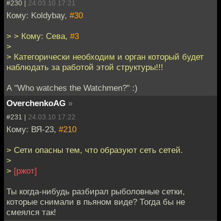
#230 |
24.03.10 17:21
Кому: Koldybay,
#30
> > Кому: Сева,
#3
>
> Категорически необходим и орган который будет
наблюдать за работой этой структуры!!!
А "Who watches the Watchmen?" :)
OverchenkoAG
»
#231 |
24.03.10 17:22
Кому: ВЯ-23,
#210
> Сети опасны тем, что образуют сеть сетей.
>
>
[ржот]
Ты когда-нибудь разбирал рыболовные сетки,
которые снимали в пьяном виде? Тогда бы не
смеялся так!