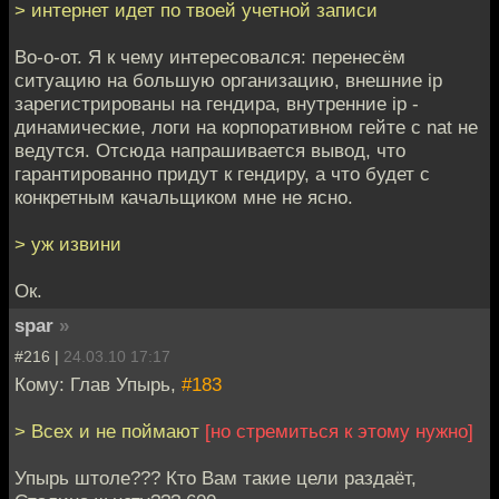
> интернет идет по твоей учетной записи
Во-о-от. Я к чему интересовался: перенесём
ситуацию на большую организацию, внешние ip
зарегистрированы на гендира, внутренние ip -
динамические, логи на корпоративном гейте с nat не
ведутся. Отсюда напрашивается вывод, что
гарантированно придут к гендиру, а что будет с
конкретным качальщиком мне не ясно.
> уж извини
Ок.
spar
»
#216 |
24.03.10 17:17
Кому: Глав Упырь,
#183
> Всех и не поймают
[но стремиться к этому нужно]
Упырь штоле??? Кто Вам такие цели раздаёт,