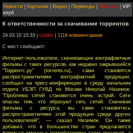
Новости
|
Картинки
|
Видео
|
Переводы
|
Магазин
|
VIP
клуб
К ответственности за скачивание торрентов
24.03.10 15:33
|
Goblin
|
1116 комментариев
C мест сообщают:
Интернет-пользователи, скачивающие контрафактные
фильмы с таких ресурсов, как недавно закрывшийся
"Торрентс.ру" (torrents.ru), сами становятся
распространителями контрафактной продукции,
сообщил на пресс-конференции в среду начальник
отдела УБЭП ГУВД по Москве Николай Назимок.
"Проблема сетей становится очень острой. Сети
опасны тем, что образуют сеть сетей. Скачивая
фильмы с ресурса, вы сами становитесь
распространителями этой продукции среди других
пользователей", — сказал Низимок. Он также
добавил, что в большинстве стран предлагается
бороться именно с потребителями таких ресурсов, а