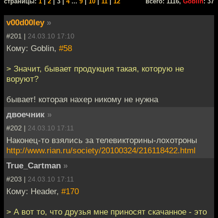
cтраницы:
1
|
2
| 3 |
4
...
9
|
10
|
11
|
12
всего: 1116,
Goblin
: 37
v00d00ley
»
#201 |
24.03.10 17:10
Кому: Goblin,
#58
> Значит, бывает продукция такая, которую не
воруют?
бывает! которая нахер никому не нужна
двоечник
»
#202 |
24.03.10 17:11
Наконец-то взялись за телевикторины-лохотроны
http://www.rian.ru/society/20100324/216118422.html
True_Cartman
»
#203 |
24.03.10 17:11
Кому: Header,
#170
> А вот то, что друзья мне приносят скачанное - это