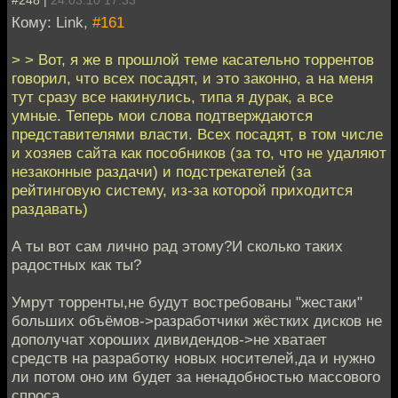
#248 |
24.03.10 17:33
Кому: Link,
#161
> > Вот, я же в прошлой теме касательно торрентов
говорил, что всех посадят, и это законно, а на меня
тут сразу все накинулись, типа я дурак, а все
умные. Теперь мои слова подтверждаются
представителями власти. Всех посадят, в том числе
и хозяев сайта как пособников (за то, что не удаляют
незаконные раздачи) и подстрекателей (за
рейтинговую систему, из-за которой приходится
раздавать)
А ты вот сам лично рад этому?И сколько таких
радостных как ты?
Умрут торренты,не будут востребованы "жестаки"
больших объёмов->разработчики жёстких дисков не
дополучат хороших дивидендов->не хватает
средств на разработку новых носителей,да и нужно
ли потом оно им будет за ненадобностью массового
спроса..