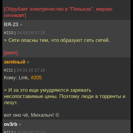
[Обрубает электричество в "Попыхах", мерзко
хихикает]
ВЯ-23
»
#210 |
24.03.10 17:15
> Сети опасны тем, что образуют сеть сетей.
[ржот]
зелёный
»
#211 |
24.03.10 17:16
Кому: Link,
#205
> И за это еще умудряются заряжать
несопоставимые цены. Поэтому люди в торренты и
лезут.
вот оно чё, Михалыч! ©
ov3rb
»
#212 |
24.03.10 17:17