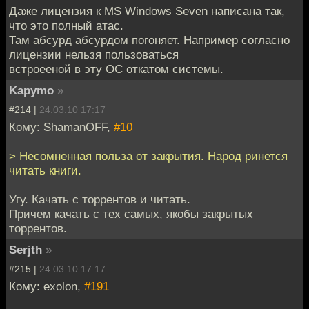
Даже лицензия к MS Windows Seven написана так,
что это полный атас.
Там абсурд абсурдом погоняет. Например согласно
лицензии нельзя пользоваться
встроееной в эту ОС откатом системы.
Kapymo
»
#214 |
24.03.10 17:17
Кому: ShamanOFF,
#10
> Несомненная польза от закрытия. Народ ринется
читать книги.
Угу. Качать с торрентов и читать.
Причем качать с тех самых, якобы закрытых
торрентов.
Serjth
»
#215 |
24.03.10 17:17
Кому: exolon,
#191