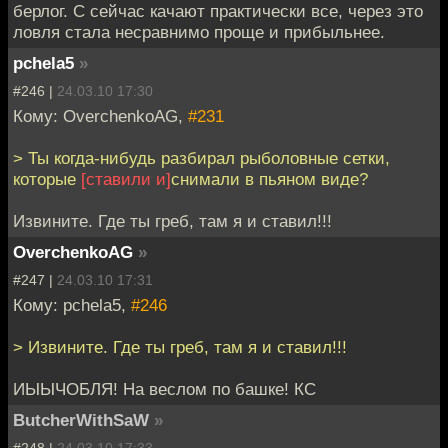
берлог. С сейчас качают практически все, через это
ловля стала несравнимо проще и прибыльнее.
pchela5
»
#246 |
24.03.10 17:30
Кому: OverchenkoAG,
#231
> Ты когда-нибудь разбирал рыболовные сетки,
которые
[ставили и]
снимали в пьяном виде?
Извините. Где ты греб, там я и ставил!!!
OverchenkoAG
»
#247 |
24.03.10 17:31
Кому: pchela5,
#246
> Извините. Где ты греб, там я и ставил!!!
ИЫЫЧОБЛЯ! На веслом по башке! КС
ButcherWithSaW
»