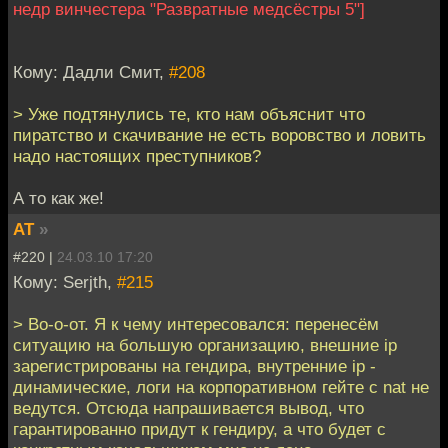
недр винчестера "Развратные медсёстры 5"]
Кому: Дадли Смит,
#208
> Уже подтянулись те, кто нам объяснит что
пиратство и скачивание не есть воровство и ловить
надо настоящих преступников?
А то как же!
AT
»
#220 |
24.03.10 17:20
Кому: Serjth,
#215
> Во-о-от. Я к чему интересовался: перенесём
ситуацию на большую организацию, внешние ip
зарегистрированы на гендира, внутренние ip -
динамические, логи на корпоративном гейте с nat не
ведутся. Отсюда напрашивается вывод, что
гарантированно придут к гендиру, а что будет с