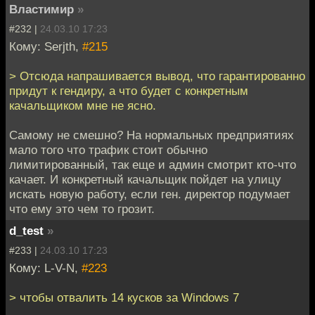
Властимир
»
#232 |
24.03.10 17:23
Кому: Serjth,
#215
> Отсюда напрашивается вывод, что гарантированно
придут к гендиру, а что будет с конкретным
качальщиком мне не ясно.
Самому не смешно? На нормальных предприятиях
мало того что трафик стоит обычно
лимитированный, так еще и админ смотрит кто-что
качает. И конкретный качальщик пойдет на улицу
искать новую работу, если ген. директор подумает
что ему это чем то грозит.
d_test
»
#233 |
24.03.10 17:23
Кому: L-V-N,
#223
> чтобы отвалить 14 кусков за Windows 7