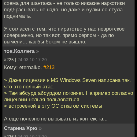
схема для шантажа - не только никакие наркотики
подбрасывать не надо, но даже и булки со стула
поднимать.
Я согласен с тем, что пиратство у нас невротское
совершенно, но так вот, прямо серпом - да по
вымени... как бы боком не вышло.
тов.Коллега
»
#225 |
24.03.10 17:20
Кому: eternalko,
#213
> Даже лицензия к MS Windows Seven написана так,
что это полный атас.
> Там абсурд абсурдом погоняет. Например согласно
лицензии нельзя пользоваться
> встроееной в эту ОС откатом системы
А еще полезно не вырывать из контекста...
Старина Хрю
»
#226 |
24.03.10 17:20