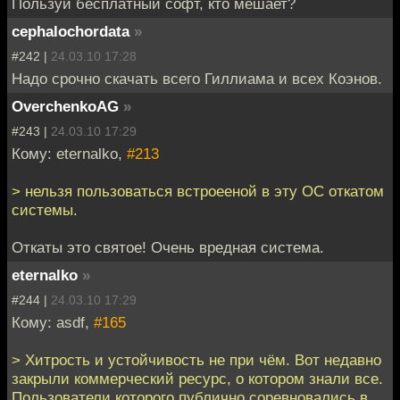
Пользуй бесплатный софт, кто мешает?
cephalochordata
»
#242 |
24.03.10 17:28
Надо срочно скачать всего Гиллиама и всех Коэнов.
OverchenkoAG
»
#243 |
24.03.10 17:29
Кому: eternalko,
#213
> нельзя пользоваться встроееной в эту ОС откатом
системы.
Откаты это святое! Очень вредная система.
eternalko
»
#244 |
24.03.10 17:29
Кому: asdf,
#165
> Хитрость и устойчивость не при чём. Вот недавно
закрыли коммерческий ресурс, о котором знали все.
Пользователи которого публично соревновались в