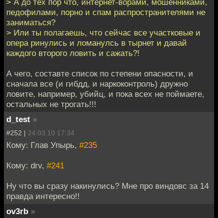
> А до тех пор что, интернет-ворами, мошенниками,
педофилами, порно и спам распространителями не
заниматься?
> Или ты полагаешь, что сейчас все участковые и
опера ринулись и ломанулсь в тырнет и давай
каждого второго ловить и сажать?!
А чего, составте список по степени опасности, и
сначала все (и гибдд, и наркоконтроль) дружно
ловите, например, убийц, и пока всех не поймаете,
остальных не трогать!!!
d_test
»
#252 |
24.03.10 17:34
Кому: Глав Упырь,
#235
Кому: drv,
#241
Ну что вы сразу накинулись? Мне про виндовс за 14
правда интересно!!
ov3rb
»