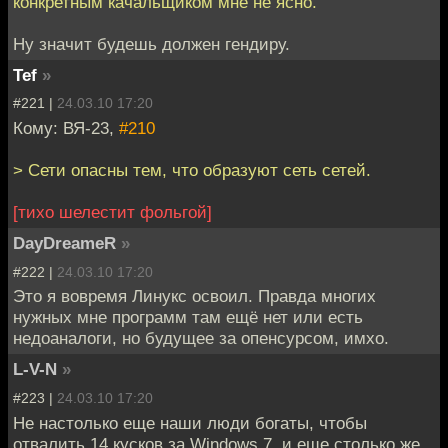
конкретным качальщиком мне не ясно.
Ну значит будешь должен гендиру.
Tef
»
#221 |
24.03.10 17:20
Кому: ВЯ-23,
#210
> Сети опасны тем, что образуют сеть сетей.
[тихо шелестит фольгой]
DayDreameR
»
#222 |
24.03.10 17:20
Это я вовремя Линукс освоил. Правда многих
нужных мне программ там ещё нет или есть
недоаналоги, но будущее за опенсурсом, имхо.
L-V-N
»
#223 |
24.03.10 17:20
Не настолько еще наши люди богаты, чтобы
отвалить 14 кусков за Windows 7, и еще столько же