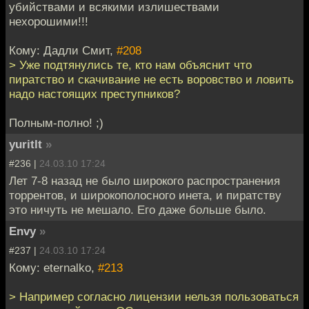
убийствами и всякими излишествами
нехорошими!!!
Кому: Дадли Смит,
#208
> Уже подтянулись те, кто нам объяснит что
пиратство и скачивание не есть воровство и ловить
надо настоящих преступников?
Полным-полно! ;)
yuritlt
»
#236 |
24.03.10 17:24
Лет 7-8 назад не было широкого распространения
торрентов, и широкополосного инета, и пиратству
это ничуть не мешало. Его даже больше было.
Envy
»
#237 |
24.03.10 17:24
Кому: eternalko,
#213
> Например согласно лицензии нельзя пользоваться