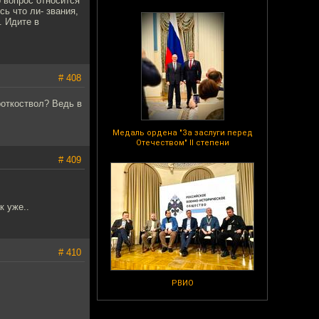
 вопрос относится
ь что ли- звания,
. Идите в
# 408
роткоствол? Ведь в
Медаль ордена "За заслуги перед
Отечеством" II степени
# 409
к уже..
# 410
РВИО