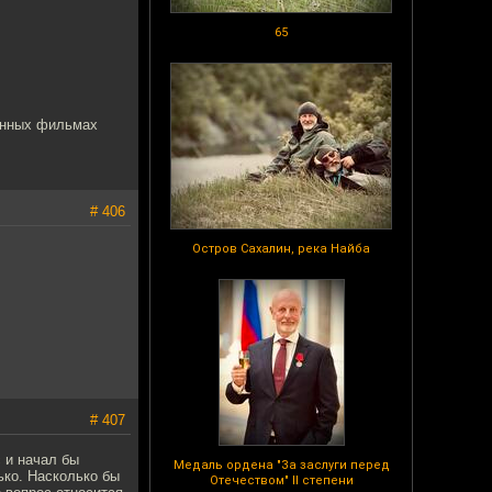
65
енных фильмах
# 406
Остров Сахалин, река Найба
# 407
с и начал бы
Медаль ордена "За заслуги перед
ько. Насколько бы
Отечеством" II степени