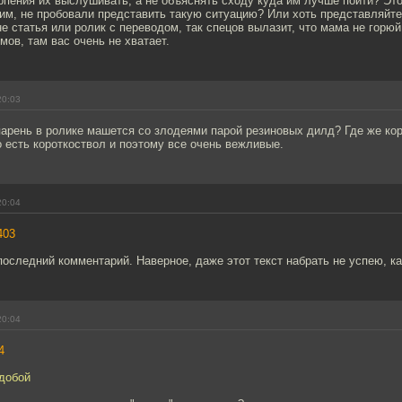
рпения их выслушивать, а не объяснять сходу куда им лучше пойти? Это
м, не пробовали представить такую ситуацию? Или хоть представляйтес
 не статья или ролик с переводом, так спецов вылазит, что мама не горюй
ов, там вас очень не хватает.
20:03
парень в ролике машется со злодеями парой резиновых дилд? Где же ко
 есть короткоствол и поэтому все очень вежливые.
20:04
403
последний комментарий. Наверное, даже этот текст набрать не успею, ка
20:04
4
рдобой