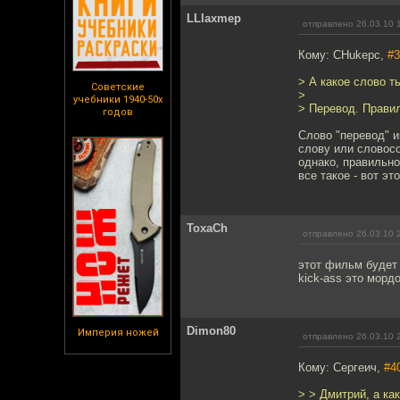
LLlaxmep
отправлено 26.03.10 
Кому: CHukepc,
#3
> А какое слово 
Советские
>
учебники 1940-50х
> Перевод. Прави
годов
Слово "перевод" и
слову или словосо
однако, правильн
все такое - вот э
ToxaCh
отправлено 26.03.10 
этот фильм будет
kick-ass это мордо
Dimon80
Империя ножей
отправлено 26.03.10 
Кому: Сергеич,
#4
> > Дмитрий, a как