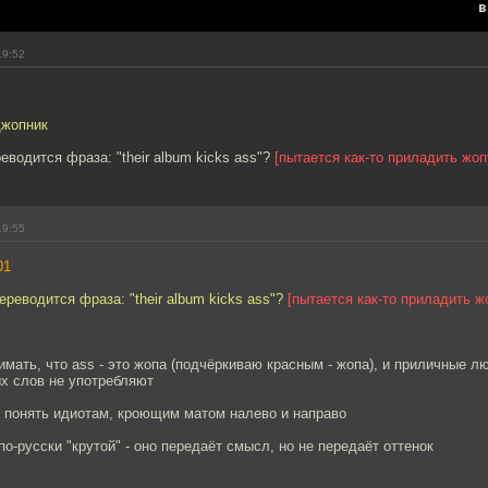
в
19:52
джопник
еводится фраза: "their album kicks ass"?
[пытается как-то приладить жоп
19:55
01
ереводится фраза: "their album kicks ass"?
[пытается как-то приладить ж
имать, что ass - это жопа (подчёркиваю красным - жопа), и приличные л
х слов не употребляют
о понять идиотам, кроющим матом налево и направо
по-русски "крутой" - оно передаёт смысл, но не передаёт оттенок