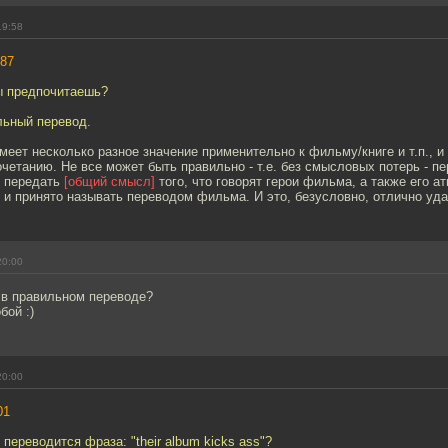
19:58
87
ты предпочитаешь?
льный перевод.
меет несколько разное значение применительно к фильму/книге и т.п., и
четанию. Не все может быть правильно - т.е. без смысловых потерь - п
о передать
[общий смысл]
того, что говорят герои фильма, а также его а
то и принято называть переводом фильма. И это, безусловно, отлично уд
20:00
 в правильном переводе?
бой :)
20:00
01
 переводится фраза: "their album kicks ass"?