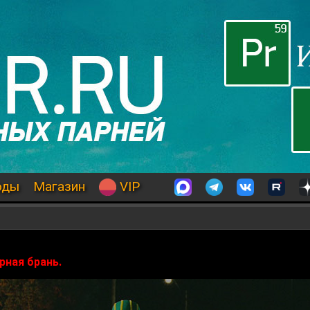
оды
Магазин
VIP
рная брань.