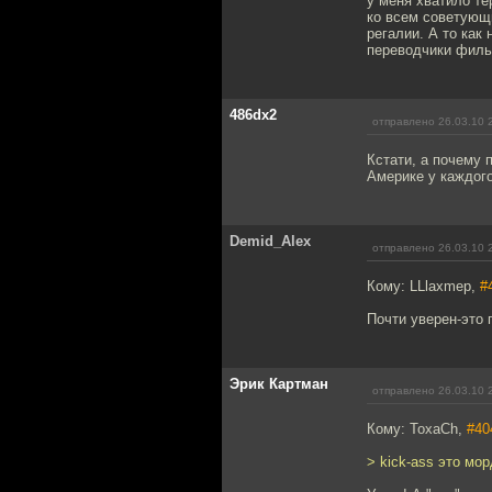
у меня хватило те
ко всем советующи
регалии. А то как
переводчики фильм
486dx2
отправлено 26.03.10 
Кстати, а почему 
Америке у каждого
Demid_Alex
отправлено 26.03.10 
Кому: LLlaxmep,
#
Почти уверен-это 
Эрик Картман
отправлено 26.03.10 
Кому: ToxaCh,
#40
> kick-ass это мо