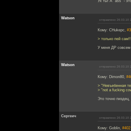
Ух ты! А "ass" - э
Watson
отправлено 26.03.10 
Кому: CHukepc,
#3
> только пей сам!!
У меня ДР совсем 
Watson
отправлено 26.03.10 
Кому: Dimon80,
#4
> "Невъебенная те
> "not a fucking co
Это точно пиздец,
Сергеич
отправлено 26.03.10 
Кому: Goblin,
#402