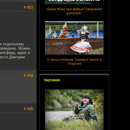
# 403
Дядя Вова про фильм "Свидание
вслепую"
 к отдельному
ереведено. Можно,
тмосферу, идею и
ается Дмитрию.
О предстоящем Турнире Святого
Георгия
# 404
Картинки
# 405