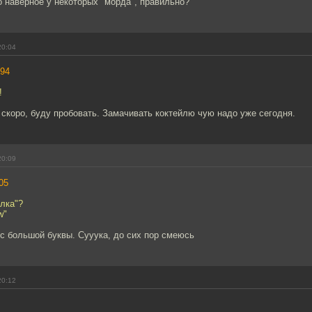
то наверное у некоторых "морда", правильно?
20:04
94
!
скоро, буду пробовать. Замачивать коктейлю чую надо уже сегодня.
20:09
05
лка"?
w"
 с большой буквы. Сууука, до сих пор смеюсь
20:12