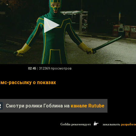
02:45
|
312369 просмотров
смс-рассылку о показах
Смотри ролики Гоблина на
канале Rutube
Goblin рекомендует
заказывать
разработ