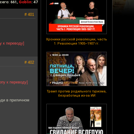
сего: 661,
Goblin
: 47
# 401
Хроники русской революции, часть
у к переводу]
1: Революция 1905–1907 гг.
# 402
опу к переводу]
Трамп против родильного туризма,
безработица из-за ИИ
юди в приличном