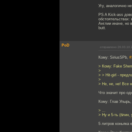
Угу, аналогично н
PS A Kick-ass до
обстоятельствах: 
Англии иначе, но 
butt.
PoD
отправлено 26.03.10 
Кому: SiriusSPb,
#
> Кому: Fake She
>
> > Hit-girl - пре
>
> Не, не, не! Все н
Что значит про од
Кому: Глав Упырь
> ...
> Ну и 5-ть (блин,
5 литров коньяка е