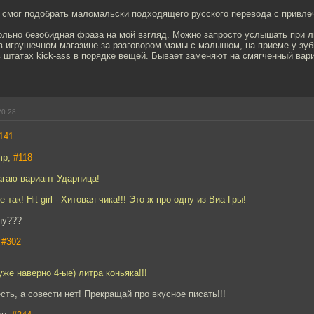
е смог подобрать маломальски подходящего русского перевода с привл
вольно безобидная фраза на мой взгляд. Можно запросто услышать при 
в игрушечном магазине за разговором мамы с малышом, на приеме у зуб
в штатах kick-ass в порядке вещей. Бывает заменяют на смягченный вари
20:28
141
mp,
#118
длагаю вариант Ударница!
е так! Hit-girl - Хитовая чика!!! Это ж про одну из Виа-Гры!
ну???
,
#302
 уже наверно 4-ые) литра коньяка!!!
сть, а совести нет! Прекращай про вкусное писать!!!