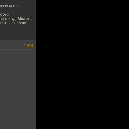
ечением жопы.
любых
ного и тд. Может в
ант: kick some
# 414