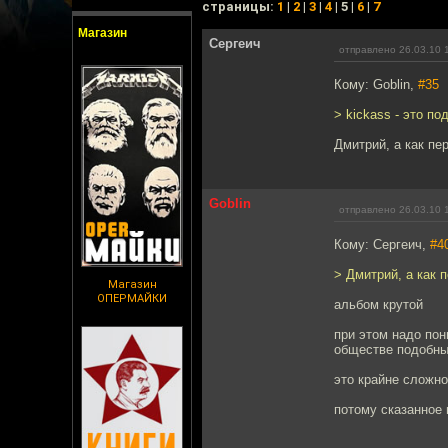
cтраницы:
1
|
2
|
3
|
4
| 5 |
6
|
7
Магазин
Сергеич
отправлено 26.03.10 
Кому: Goblin,
#35
> kickass - это по
Дмитрий, a как пер
Goblin
отправлено 26.03.10 
Кому: Сергеич,
#4
> Дмитрий, a как п
Магазин
ОПЕРМАЙКИ
альбом крутой
при этом надо пон
обществе подобны
это крайне сложн
потому сказанное 