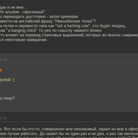
ан и не мне...
Их альбом - офигенный".
о переводить достловно - затея хреновая.
евести на английский фразу "Невъебенная телка"?
путеи и перевести типа как "not a fucking cow", это будет пиздец.
как "a banging chick" то уже по смыслу намного ближе.
то влияет на перевод сленговых выражений, которых во многих соврем
ся некоторым гражданам.
20:00
4
добой :)
то лицо?
20:02
и. Вот если бы кто-то, совершенно мне незнакомый, зашел ко мне в офи
мне лучше работать. Да зашел бы ни один раз и не два, а раз так нескол