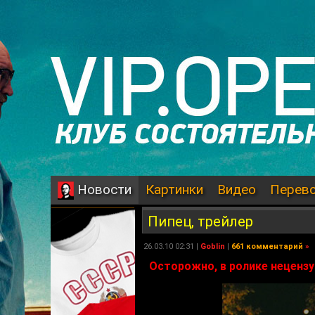
Картинки
Видео
Перев
Новости
Пипец, трейлер
26.03.10 02:31 |
Goblin
|
661 комментарий
»
Осторожно, в ролике нецензу