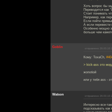
Хоть вопрос бы зад
Переводится как "
Стоит понимать чт
Например, как пер
Если пойти прямым 
А если перевести 
Особенно мощно э
больше чем кажет
Goblin
отправлено 26.03.10 
Кому: ToxaCh,
#40
> kick-ass это мор
жопобой
или у тебя ass - э
Watson
отправлено 26.03.10 
Интересно все-так
подсказывать как 