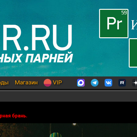
оды
Магазин
VIP
рная брань.