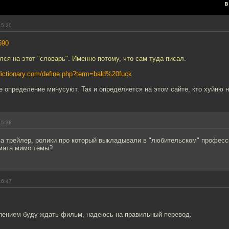
в
15:20
590
лся на этот "словарь". Именно потому, что сам туда писал.
dictionary.com/define.php?term=bald%20fuck
е определение минусуют. Так и определяется на этом сайте, кто хуйню на
15:38
ма трейлер, ролики про который выкладывали в "любительском" профес
 мата мимо темы?
16:47
пением буду ждать фильм, надеюсь на правильный перевод.