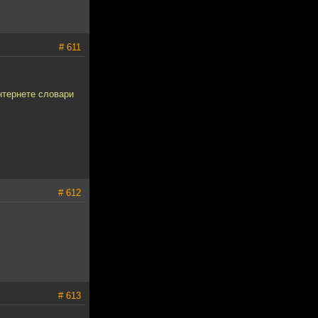
# 611
нтернете словари
# 612
# 613