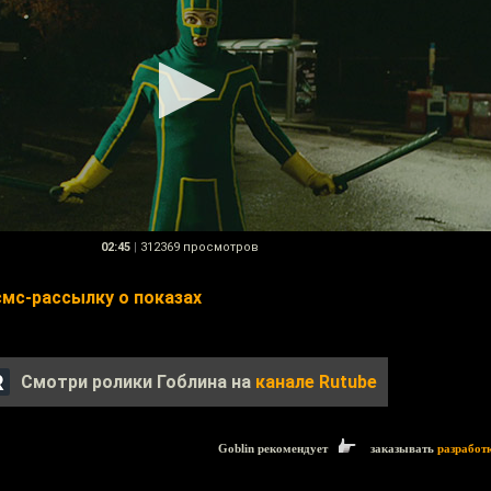
02:45
|
312369 просмотров
смс-рассылку о показах
Смотри ролики Гоблина на
канале Rutube
Goblin рекомендует
заказывать
разработ