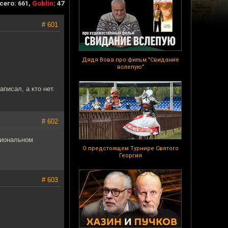
сего: 661,
Goblin
: 47
# 601
Дядя Вова про фильм "Свидание
вслепую"
писал, а кто нет.
# 602
сиональном
О предстоящем Турнире Святого
Георгия
# 603