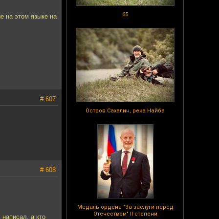
65
е на этом языке на
# 607
Остров Сахалин, река Найба
# 608
Медаль ордена "За заслуги перед
Отечеством" II степени
 написал, а кто