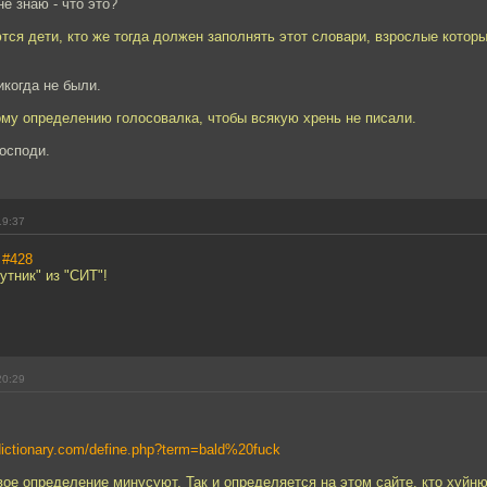
не знаю - что это?
тся дети, кто же тогда должен заполнять этот словари, взрослые которы
икогда не были.
ому определению голосовалка, чтобы всякую хрень не писали.
господи.
19:37
,
#428
утник" из "СИТ"!
20:29
dictionary.com/define.php?term=bald%20fuck
вое определение минусуют. Так и определяется на этом сайте, кто хуйню