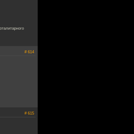
тоталитарного
# 614
# 615