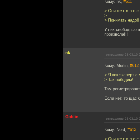
Кому: nk,
#611
> Они же г о л о с 
>
> Понимать надо!!
У них свободные в
произвола!!!
nk
отправлено 28.03.10 
Кому: Merlin,
#612
> Я как эксперт с
> Так победим!
Там регистрирова
Если нет, то щас 
Goblin
отправлено 28.03.10 
Кому: Nord,
#613
> Они же г о л о с 