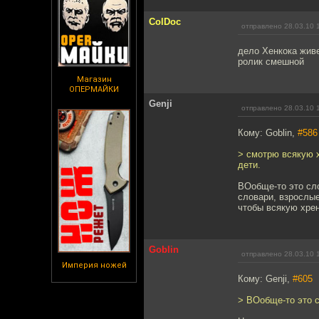
ColDoc
отправлено 28.03.10 
дело Хенкока живе
ролик смешной
Магазин
ОПЕРМАЙКИ
Genji
отправлено 28.03.10 
Кому: Goblin,
#586
> смотрю всякую 
дети.
ВОобще-то это сло
словари, взрослы
чтобы всякую хрен
Goblin
отправлено 28.03.10 
Империя ножей
Кому: Genji,
#605
> ВОобще-то это с