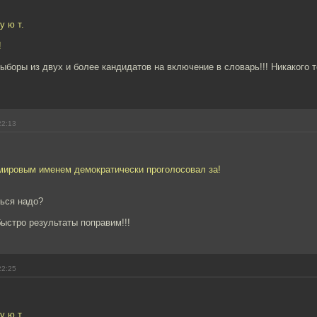
у ю т.
!
ыборы из двух и более кандидатов на включение в словарь!!! Никакого 
22:13
 мировым именем демократически проголосовал за!
ться надо?
быстро результаты поправим!!!
22:25
у ю т.