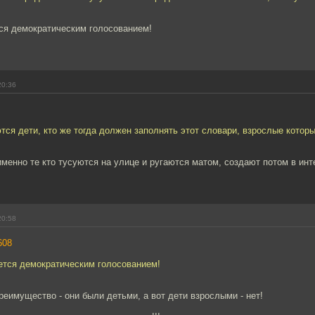
ся демократическим голосованием!
20:36
тся дети, кто же тогда должен заполнять этот словари, взрослые которы
именно те кто тусуются на улице и ругаются матом, создают потом в ин
20:58
608
ется демократическим голосованием!
реимущество - они были детьми, а вот дети взрослыми - нет!