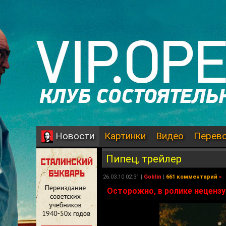
Картинки
Видео
Перев
Новости
Пипец, трейлер
26.03.10 02:31 |
Goblin
|
661 комментарий
»
Осторожно, в ролике нецензу