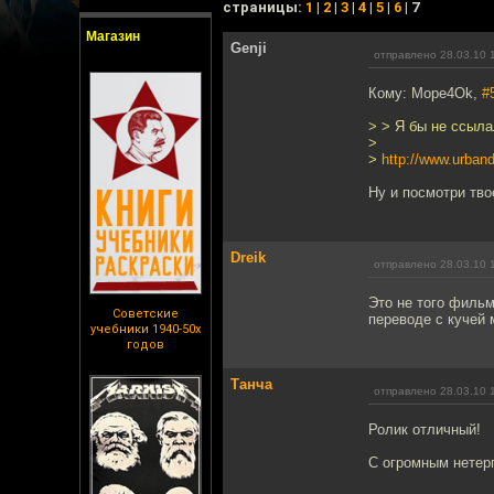
cтраницы:
1
|
2
|
3
|
4
|
5
|
6
| 7
Магазин
Genji
отправлено 28.03.10 
Кому: Mope4Ok,
#
> > Я бы не ссыла
>
>
http://www.urban
Ну и посмотри тво
Dreik
отправлено 28.03.10 
Это не того филь
Советские
переводе с кучей
учебники 1940-50х
годов
Танча
отправлено 28.03.10 
Ролик отличный!
С огромным нетер