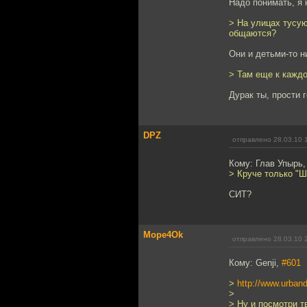
Надо понимать, я 
> На улицах тусую
общаются?
Они и детьми-то н
> Там еще к кажд
Дурак ты, прости 
DPZ
отправлено 28.03.10 
Кому: Глав Упырь
> Круче только "Ш
СИТ?
Mope4Ok
отправлено 28.03.10 
Кому: Genji,
#601
>
http://www.urban
>
> Ну и посмотри т