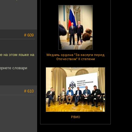
# 609
е на этом языке на
Медаль ордена "За заслуги перед
Отечеством" II степени
тернете словари
# 610
РВИО