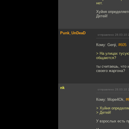
нет.
Хуйня определяет
Детей!
Punk_UnDeaD
отправлено 28.03.10 
Кому: Genji,
#605
> На улицах тусую
общаются?
ты считаешь, что 
своего жаргона?
nk
отправлено 28.03.10 
Кому: Mope4Ok,
#
> Хуйня определя
> Детей!
У взрослых есть п