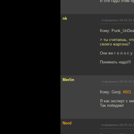
И эти гады этим п
nk
отправлено 28.03.10 
Кому: Punk_UnDe
> ты считаешь, чт
своего жаргона?
Они же г о л о с у 
Понимать надо!!!
Merlin
отправлено 28.03.10 
Кому: Genji,
#601
Я как эксперт с м
Так победим!
Nord
отправлено 28.03.10 