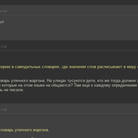
16:54
т!
17:52
херню в самодельных словарях, где значения слов расписывают в меру 
варь уличного жаргона. На улицах тусуются дети, кто же тогда должен 
е которые на этом языке на общаются? Там еще к каждому определению 
ь не писали.
17:56
ловарь уличного жаргона.