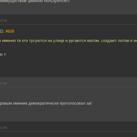
реимуществом цинично пользуются!!!
20:59
aD,
#609
о именно те кто тусуются на улице и ругаются матом, создают потом в и
ю т.
22:02
ировым именем демократически проголосовал за!
22:05