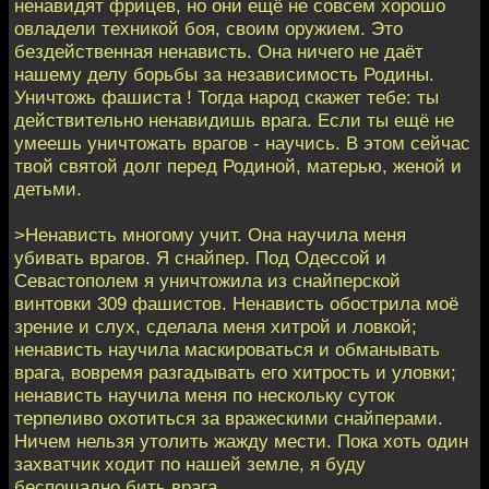
ненавидят фрицев, но они ещё не совсем хорошо
овладели техникой боя, своим оружием. Это
бездейственная ненависть. Она ничего не даёт
нашему делу борьбы за независимость Родины.
Уничтожь фашиста ! Тогда народ скажет тебе: ты
действительно ненавидишь врага. Если ты ещё не
умеешь уничтожать врагов - научись. В этом сейчас
твой святой долг перед Родиной, матерью, женой и
детьми.
>Ненависть многому учит. Она научила меня
убивать врагов. Я снайпер. Под Одессой и
Севастополем я уничтожила из снайперской
винтовки 309 фашистов. Ненависть обострила моё
зрение и слух, сделала меня хитрой и ловкой;
ненависть научила маскироваться и обманывать
врага, вовремя разгадывать его хитрость и уловки;
ненависть научила меня по нескольку суток
терпеливо охотиться за вражескими снайперами.
Ничем нельзя утолить жажду мести. Пока хоть один
захватчик ходит по нашей земле, я буду
беспощадно бить врага.