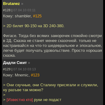
Brutanez
»
#128 |
07.04.10 03:11
Кому: shambler,
#125
> 2D билет 90-150 на 3D 240-380.
Фигасе. Тогда без всяких заморочек спокойно смотри
в 2Д. Сказка не станет менее сказочной. только не
настраивайся на что-то шедевральное и эпохальное,
легче будет получать удовольствие. Просто хорошая
сказка.
Дадли Смит
»
#129 |
07.04.10 03:13
Кому: Mnemic,
#123
> Они скучные, они Сталину присягали и служили,
ну разъве так можно?
>
>
[Известно кто]
руки не подаст