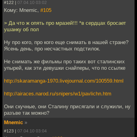
#122 |
07.04.10 03:02
Кому: Mnemic,
#105
> Да что ж опять про мразей!!! *в сердцах бросает
ушанку об пол
Ну про кого, про кого еще снимать в нашей стране?
Ясень день, про несчастных подстилок.
Не снимать же фильмы про таких вот сталинских
упырей, как эти девушки снайперы, что по ссылке
http://skaramanga-1970.livejournal.com/100559.html
http://airaces.narod.ru/snipers/w1/pavlichn.htm
Они скучные, они Сталину присягали и служили, ну
разъве так можно?
Mnemic
»
#123 |
07.04.10 03:04