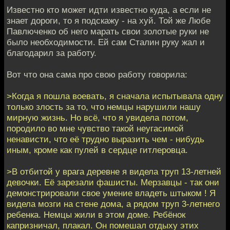
Известно кто может идти известно куда, а если не
знает дороги, то я подскажу - на хуй. Той же Любе
Павлюченко об него марать свои золотые руки не
было необходимости. Ей сам Сталин руку жал и
благодарил за работу.
Вот что она сама про свою работу говорила:
>Когда я пошла воевать, я сначала испытывала одну
только злость за то, что немцы нарушили нашу
мирную жизнь. Но всё, что я увидела потом,
породило во мне чувство такой неугасимой
ненависти, что её трудно выразить чем - нибудь
иным, кроме как пулей в сердце гитлеровца.
>В отбитой у врага деревне я видела труп 13-летней
девочки. Её зарезали фашисты. Мерзавцы - так они
демонстрировали свое умение владеть штыком ! Я
видела мозги на стене дома, а рядом труп 3-летнего
ребенка. Немцы жили в этом доме. Ребёнок
капризничал, плакал. Он помешал отдыху этих