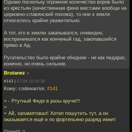
Однако поскольку огромное количество воров было
из крестьян (качественная феня местами вообще на
церковно-славянский похожа), то они к земле
относились крайне уважительно.
А тот, кто в землю закапывался, очевидно,
воспринимался как конченый гад, закопавшийся
прямо в Ад.
Ругательство было крайне обидное - не как пидарас,
конечно, но очень сильное.
Brutanez
»
#143 |
07.04.10 03:30
Кому: codewarrior,
#141
> - Ртутный Федя в разы круче!!!
>
> Ай, запамятовал! Хотел пошутить тут, а он
оказывается ещё и по фортепьяно разряд имел!
Отож!!! :)