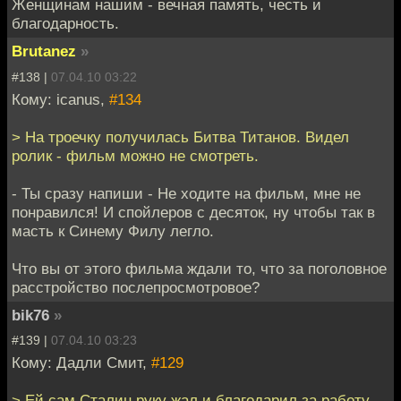
Женщинам нашим - вечная память, честь и
благодарность.
Brutanez
»
#138 |
07.04.10 03:22
Кому: icanus,
#134
> На троечку получилась Битва Титанов. Видел
ролик - фильм можно не смотреть.
- Ты сразу напиши - Не ходите на фильм, мне не
понравился! И спойлеров с десяток, ну чтобы так в
масть к Синему Филу легло.
Что вы от этого фильма ждали то, что за поголовное
расстройство послепросмотровое?
bik76
»
#139 |
07.04.10 03:23
Кому: Дадли Смит,
#129
> Ей сам Сталин руку жал и благодарил за работу.