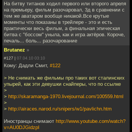
На битву титанов ходил первого или второго апреля
на премьеру, фильм разочаровал, 3д в сравнении с
тем же аватаром вообще никакой.Все крутые
моменты что показаны в трейлере - это и есть
практически весь фильм, а финальная эпическая
битва с "боссом" уныла, как и игра актёров. Короче,
печаль... боль... разочарование
Brutanez
»
#127 |
07.04.10 03:10
Кому: Дадли Смит,
#122
> Не снимать же фильмы про таких вот сталинских
упырей, как эти девушки снайперы, что по ссылке
>
>
http://skaramanga-1970.livejournal.com/100559.html
>
>
http://airaces.narod.ru/snipers/w1/pavlichn.htm
Иностранцы снимают
http://www.youtube.com/watch?
v=AU0DJGidzpI