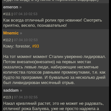
emeron
»
#111 |
07.04.10 02:53
Как всегда отличный ролик про новинки! Смотреть
приятно, весело, познавательно!
Mnemic
»
#112 |
07.04.10 02:53
Кому: forester,
#93
На тот момент момент Сталин уверенно лидировал.
Потом внезапно(внезапно) на первых местах
оказались левые люди, набирающие несметные
количества голосов равными промежутками, т.е. как
будто по программе. И буквально за несколько дней
был ликвидирован месячный отрыв.
saddam
»
#113 |
07.04.10 02:55
Накал кривляний растет, это не может не радовать,
отлично! рожа Балуева, уже не просто надоела а