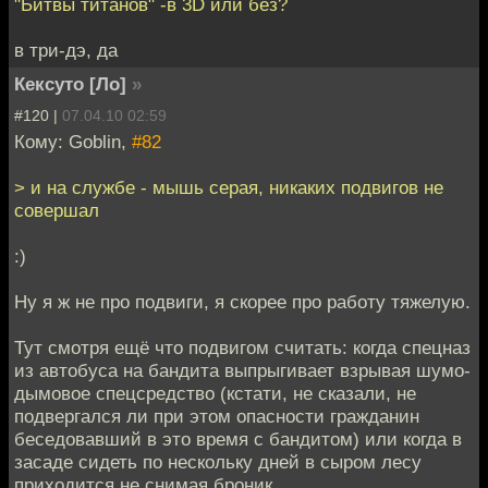
"Битвы титанов" -в 3D или без?
в три-дэ, да
Кексуто [Ло]
»
#120 |
07.04.10 02:59
Кому: Goblin,
#82
> и на службе - мышь серая, никаких подвигов не
совершал
:)
Ну я ж не про подвиги, я скорее про работу тяжелую.
Тут смотря ещё что подвигом считать: когда спецназ
из автобуса на бандита выпрыгивает взрывая шумо-
дымовое спецсредство (кстати, не сказали, не
подвергался ли при этом опасности гражданин
беседовавший в это время с бандитом) или когда в
засаде сидеть по нескольку дней в сыром лесу
приходится не снимая броник...