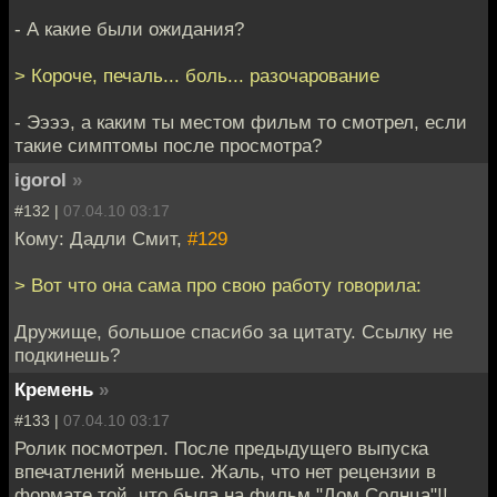
- А какие были ожидания?
> Короче, печаль... боль... разочарование
- Ээээ, а каким ты местом фильм то смотрел, если
такие симптомы после просмотра?
igorol
»
#132 |
07.04.10 03:17
Кому: Дадли Смит,
#129
> Вот что она сама про свою работу говорила:
Дружище, большое спасибо за цитату. Ссылку не
подкинешь?
Кремень
»
#133 |
07.04.10 03:17
Ролик посмотрел. После предыдущего выпуска
впечатлений меньше. Жаль, что нет рецензии в
формате той, что была на фильм "Дом Солнца"!!