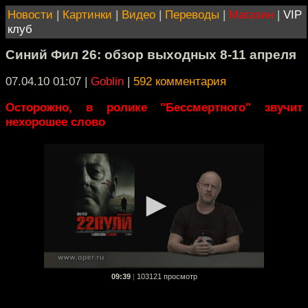
Новости
|
Картинки
|
Видео
|
Переводы
|
Магазин
|
VIP
клуб
Синий Фил 26: обзор выходных 8-11 апреля
07.04.10 01:07
|
Goblin
|
592 комментария
Осторожно, в ролике "Бессмертного" звучит
нехорошее слово
09:39
|
103121 просмотр