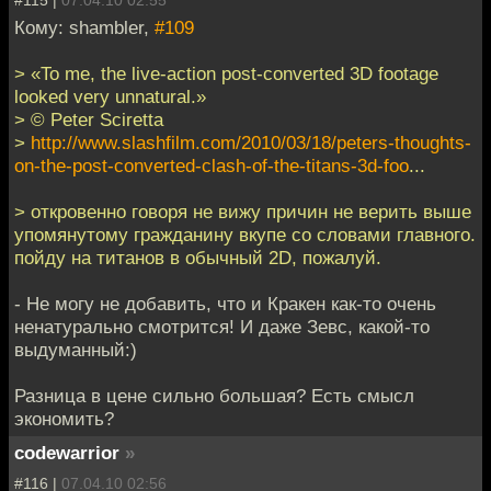
#115 |
07.04.10 02:55
Кому: shambler,
#109
> «To me, the live-action post-converted 3D footage
looked very unnatural.»
> © Peter Sciretta
>
http://www.slashfilm.com/2010/03/18/peters-thoughts-
on-the-post-converted-clash-of-the-titans-3d-foo
...
> откровенно говоря не вижу причин не верить выше
упомянутому гражданину вкупе со словами главного.
пойду на титанов в обычный 2D, пожалуй.
- Не могу не добавить, что и Кракен как-то очень
ненатурально смотрится! И даже Зевс, какой-то
выдуманный:)
Разница в цене сильно большая? Есть смысл
экономить?
codewarrior
»
#116 |
07.04.10 02:56