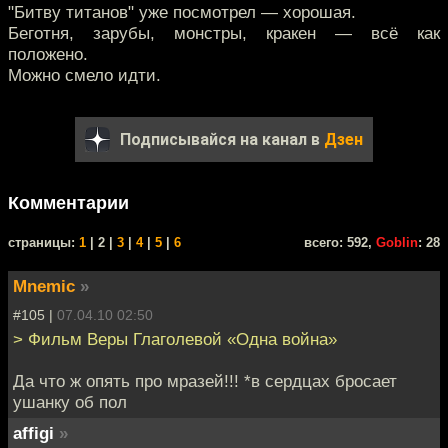
"Битву титанов" уже посмотрел — хорошая.
Беготня, зарубы, монстры, кракен — всё как
положено.
Можно смело идти.
Подписывайся на канал в
Дзен
Комментарии
cтраницы:
1
| 2 |
3
|
4
|
5
|
6
всего: 592,
Goblin
: 28
Mnemic
»
#105 |
07.04.10 02:50
> Фильм Веры Глаголевой «Одна война»
Да что ж опять про мразей!!! *в сердцах бросает
ушанку об пол
affigi
»