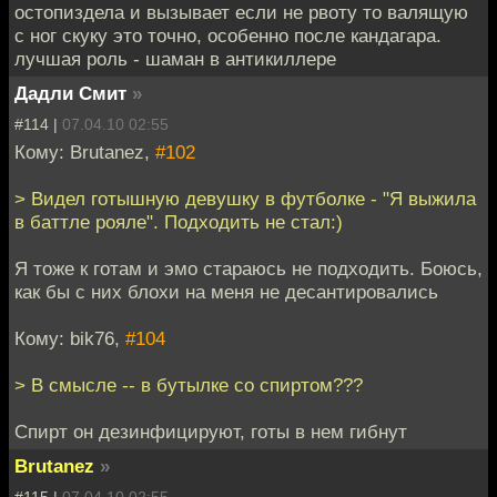
остопиздела и вызывает если не рвоту то валящую
с ног скуку это точно, особенно после кандагара.
лучшая роль - шаман в антикиллере
Дадли Смит
»
#114 |
07.04.10 02:55
Кому: Brutanez,
#102
> Видел готышную девушку в футболке - "Я выжила
в баттле рояле". Подходить не стал:)
Я тоже к готам и эмо стараюсь не подходить. Боюсь,
как бы с них блохи на меня не десантировались
Кому: bik76,
#104
> В смысле -- в бутылке со спиртом???
Спирт он дезинфицируют, готы в нем гибнут
Brutanez
»