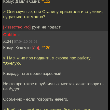
Кому: Дадли Смит,
#122
> Они скучные, они Сталину присягали и служили,
ну разъве так можно?
[Известно кто]
руки не подаст
Goblin
»
#124 |
07.04.10 03:05
Кому: Кексуто
[Ло]
,
#120
> Ну я ж не про подвиги, я скорее про работу
тяжелую.
Камрад, ты ж вроде взрослый.
Никто про такое в публичных местах даже говорить
не будет.
Особенно - если говорить нечего.
> Ещё вот такой вопрос имею: была ли такая