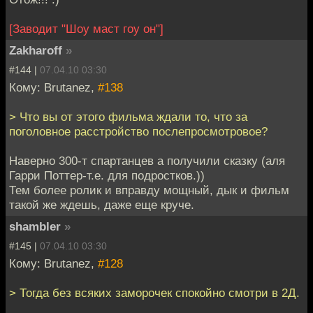
[Заводит "Шоу маст гоу он"]
Zakharoff
»
#144 |
07.04.10 03:30
Кому: Brutanez,
#138
> Что вы от этого фильма ждали то, что за
поголовное расстройство послепросмотровое?
Наверно 300-т спартанцев а получили сказку (аля
Гарри Поттер-т.е. для подростков.))
Тем более ролик и вправду мощный, дык и фильм
такой же ждешь, даже еще круче.
shambler
»
#145 |
07.04.10 03:30
Кому: Brutanez,
#128
> Тогда без всяких заморочек спокойно смотри в 2Д.