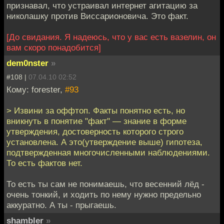
признавал, что устраивал интернет агитацию за
николашку против Виссарионовича. Это факт.
[До свидания. Я надеюсь, что у вас есть вазелин, он
вам скоро понадобится]
dem0nster
»
#108 |
07.04.10 02:52
Кому: forester,
#93
> Извини за оффтоп. Факты понятно есть, но
вникнуть в понятие "факт" — знание в форме
утверждения, достоверность которого строго
установлена. А это(утверждение выше) гипотеза,
подтвержденная многочисленными наблюдениями.
То есть фактов нет.
То есть ты сам не понимаешь, что весенний лёд -
очень тонкий, и ходить по нему нужно предельно
аккуратно. А ты - прыгаешь.
shambler
»