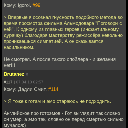
Кому: igorol,
#99
> Впервые я осознал гнусность подобного метода во
время просмотра фильма Альмодовара "Поговори с
ней". К одному из главных героев (инфантильному
дурачку) благодаря мастерству режиссёра невольно
проникаешься симпатией. А он оказывается
насильником.
Не смотрел. А после такого спойлера - и желания
нет!!!
Brutanez
»
#117 |
07.04.10 02:57
Кому: Дадли Смит,
#114
> Я тоже к готам и эмо стараюсь не подходить.
Английское про готоэмов - Гот выглядит так словно
он умер, а эмо так, словно он перед смертью сильно
мучался:)