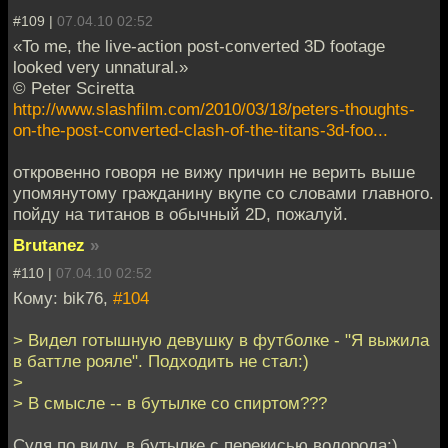
#109 |
07.04.10 02:52
«To me, the live-action post-converted 3D footage
looked very unnatural.»
© Peter Sciretta
http://www.slashfilm.com/2010/03/18/peters-thoughts-
on-the-post-converted-clash-of-the-titans-3d-foo...
откровенно говоря не вижу причин не верить выше
упомянутому гражданину вкупе со словами главного.
пойду на титанов в обычный 2D, пожалуй.
Brutanez
»
#110 |
07.04.10 02:52
Кому: bik76,
#104
> Видел готышную девушку в футболке - "Я выжила
в баттле рояле". Подходить не стал:)
>
> В смысле -- в бутылке со спиртом???
Судя по виду, в бутылке с перекисью водорода:)