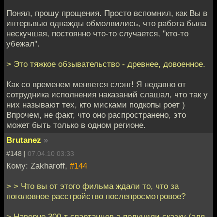
Понял, прошу прощения. Просто вспомнил, как Вы в
интерьвью однажды обмолвились, что работа была
нескучшая, постоянно что-то случается, "кто-то
убежал".
> Это тяжкое обзывательство - древнее, довоенное.
Как со временем меняется слэнг! Я недавно от
сотрудника исполнения наказаний слашал, что так у
них называют тех, кто мисками подкопы роет )
Впрочем, не факт, что оно распространено, это
может быть только в одном регионе.
Brutanez
»
#148 |
07.04.10 03:33
Кому: Zakharoff,
#144
> > Что вы от этого фильма ждали то, что за
поголовное расстройство послепросмотровое?
> Наверно 300-т спартанцев а получили сказку (аля