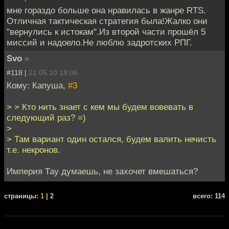
мне гораздо больше она нравилась в жанре RTS.
Отличная тактическая стратегия была!Жалко они
"вернулись к истокам".Из второй части прошёл 5
миссий и надоело.Не люблю задротских РПГ.
Svo
»
#118 |
21.05.10 18:06
Кому: Капуша,
#3
> > Кто нить знает с кем мы будем вовевать в
следующий раз? =)
>
> Там вариант один остался, будем валить нечисть
т.е. некронов.
Империя Тау думаешь, не захочет вмешаться?
cтраницы:
1
| 2
всего: 114