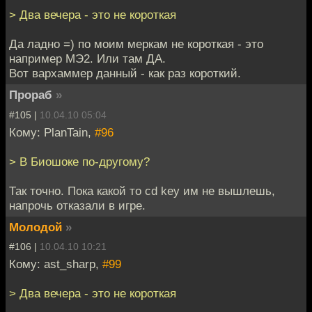
> Два вечера - это не короткая
Да ладно =) по моим меркам не короткая - это
например МЭ2. Или там ДА.
Вот вархаммер данный - как раз короткий.
Прораб
»
#105 |
10.04.10 05:04
Кому: PlanTain,
#96
> В Биошоке по-другому?
Так точно. Пока какой то cd key им не вышлешь,
напрочь отказали в игре.
Молодой
»
#106 |
10.04.10 10:21
Кому: ast_sharp,
#99
> Два вечера - это не короткая