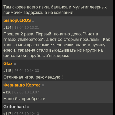
Там скорее всего из-за баланса и мультиплеерных
примочек задержка, а не компании.
bishop61RUS
»
#114 |
19.04.10 13:21
Прошел 2 раза. Первый, понятно дело, "Чист в
глазах Императора", а вот со сторым проблемы. Как
только мои красненькие человечку впали в пучину
ереси, так меня стало выкидыввать из игрухи на
финальной зарубе с Улькаиром.
Glaz
»
#115 |
26.04.10 14:33
Отличная игра, рекомендую !
Фернандо Кортес
»
#116 |
02.05.10 19:07
Надо бы приобрести.
Grifonhard
»
#117 |
07.05.10 12:13