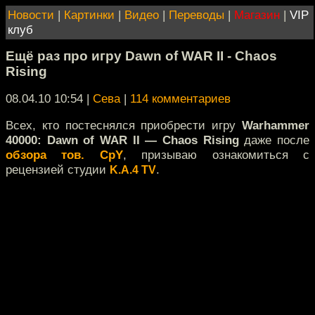
Новости
|
Картинки
|
Видео
|
Переводы
|
Магазин
|
VIP
клуб
Ещё раз про игру Dawn of WAR II - Chaos
Rising
08.04.10 10:54
|
Сева
|
114 комментариев
Всех, кто постеснялся приобрести игру
Warhammer
40000: Dawn of WAR II — Chaos Rising
даже после
обзора тов. CpY
, призываю ознакомиться с
рецензией студии
.
K.A.4 TV