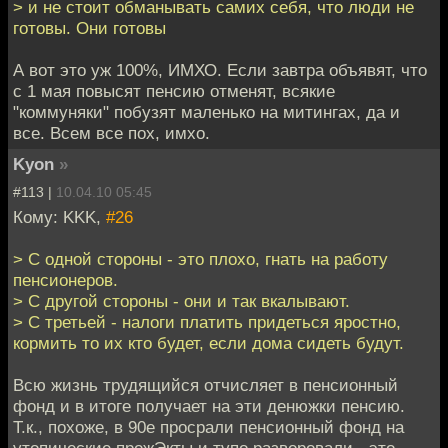
> и не стоит обманывать самих себя, что люди не
готовы. Они готовы
А вот это уж 100%, ИМХО. Если завтра объявят, что
с 1 мая повысят пенсию отменят, всякие
"коммуняки" побузят маленько на митингах, да и
все. Всем все пох, имхо.
Kyon
»
#113 |
10.04.10 05:45
Кому: KKK,
#26
> С одной стороны - это плохо, гнать на работу
пенсионеров.
> С другой стороны - они и так вкалывают.
> С третьей - налоги платить придеться яростно,
кормить то их кто будет, если дома сидеть будут.
Всю жизнь трудящийся отчисляет в пенсионный
фонд и в итоге получает на эти денюжки пенсию.
Т.к., похоже, в 90е просрали пенсионный фонд на
утопические прожЭкты и тупо разворовали - это