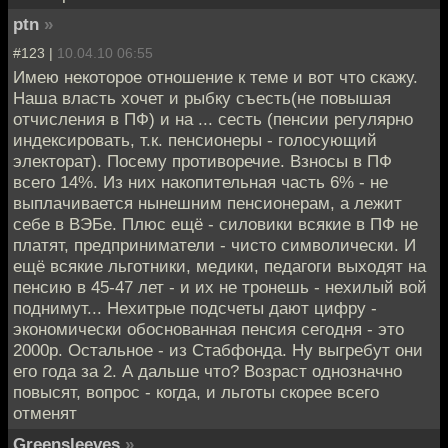
ptn
»
#123 |
10.04.10 06:55
Имею некоторое отношение к теме и вот что скажу.
Наша власть хочет и рыбку съесть(не повышая
отчисления в ПФ) и на ... сесть (пенсии регулярно
индексировать, т.к. пенсионеры - голосующий
электорат). Посему противоречие. Взносы в ПФ
всего 14%. Из них накопительная часть 6% - не
выплачивается нынешним пенсионерам, а лежит
себе в ВЭБе. Плюс ещё - силовики всякие в ПФ не
платят, предприниматели - чисто символически. И
ещё всякие льготники, медики, педагоги выходят на
пенсию в 45-47 лет - и их не тронешь - нехилый вой
поднимут... Нехитрые подсчеты дают цифру -
экономически обоснованная пенсия сегодня - это
2000р. Остальное - из Стабфонда. Ну выгребут они
его года за 2. А дальше что? Возраст однозначно
повысят, вопрос - когда, и льготы скорее всего
отменят
Greensleeves
»