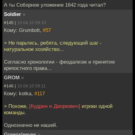
А ты Соборное уложение 1642 года читал?
Soldier
»
#145 |
10.04.10 09:10
Кому: Grumbolt,
#57
> Не парьтесь, ребята, следующий шаг -
натуральное хозяйство...
Согласно хронологии - феодализм и принятие
крепостного права...
GROM
»
#146 |
10.04.10 09:11
Кому: kotka,
#117
> Похоже,
[Кудрин и Дворкович]
игроки одной
команды.
Однозначно не нашей.
Greensleeves
»