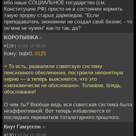
ибо наше СОЦИАЛЬНОЕ государство (см.
Конституцию РФ) просто не в состоянии кормить
такую прорву старых дармоедов. "Если
преподаватель экономики не создал свой бизнес - то
он мне не нужен" как-то так, да?
KOPOTbIIIIKA
»
#129 |
10.04.10 08:05
Кому: bqbr0,
#125
> То есть, развалили советскую систему
пенсионного обеспечения, построили непонятную
херню — а теперь выясняется, что это
«экономически не обосновано». Толковое, блядь,
обоснование!
О чем ты? Вообще ведь вся советская система была
неэффективной. Вот теперь избавляются от
последних пережитков тоталитарного прошлого.
Кнут Гамуссон
»
#130 |
10.04.10 08:05