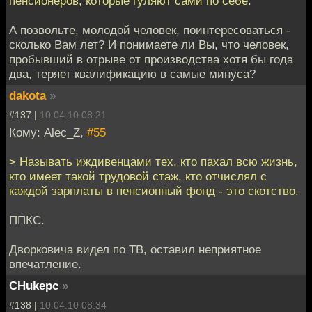
пенсионеров, которые гуляют сами по себе.
А позвольте, молодой человек, поинтересоваться -
сколько Вам лет? И понимаете ли Вы, что человек,
пробывший в отрыве от производства хотя бы года
два, теряет квалификацию в самые минуса?
dakota
»
#137 |
10.04.10 08:21
Кому: Alec_Z,
#55
> Называть иждивенцами тех, кто пахал всю жизнь,
кто имеет такой трудовой стаж, кто отчислял с
каждой зарплаты в пенсионный фонд - это скотство.
ППКС.
Дворковича видел по ТВ, оставил неприятное
впечатление.
CHukepc
»
#138 |
10.04.10 08:34