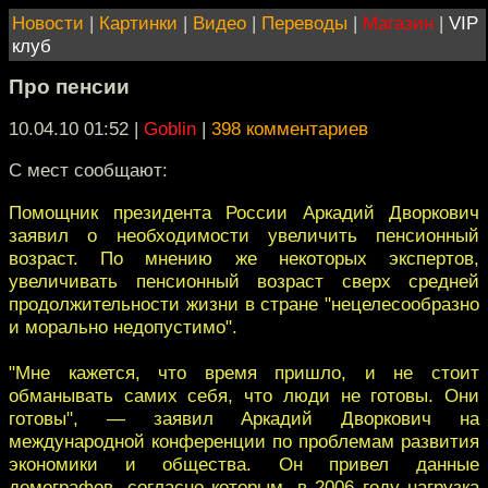
Новости
|
Картинки
|
Видео
|
Переводы
|
Магазин
|
VIP
клуб
Про пенсии
10.04.10 01:52
|
Goblin
|
398 комментариев
С мест сообщают:
Помощник президента России Аркадий Дворкович
заявил о необходимости увеличить пенсионный
возраст. По мнению же некоторых экспертов,
увеличивать пенсионный возраст сверх средней
продолжительности жизни в стране "нецелесообразно
и морально недопустимо".
"Мне кажется, что время пришло, и не стоит
обманывать самих себя, что люди не готовы. Они
готовы", — заявил Аркадий Дворкович на
международной конференции по проблемам развития
экономики и общества. Он привел данные
демографов, согласно которым, в 2006 году нагрузка