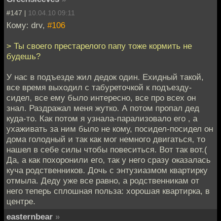
#147 |
10.04.10 09:11
Кому: drv,
#106
> Ты своего престарелого папу тоже кормить не
будешь?
У нас в подъезде жил дедок один. Ехидный такой,
все время выходил с табуреточкой к подъезду-
сидел, все ему было интересно, все про всех он
знал. Раздражал меня жутко. А потом пропал дед
куда-то. Как потом я узнала-парализовало его , а
ухаживать за ним было не кому, посидел-посидел он
дома голодный и так как мог немного двигаться, то
нашел в себе силы чтобы повеситься. Вот так вот.(
Да, а как похоронили его, так у него сразу оказалась
куча родственников. Дочь с энтузиазмом квартирку
отмыла. Деду уже все равно, а родственникам от
него теперь сплошная польза: хорошая квартирка, в
центре.
easternbear
»