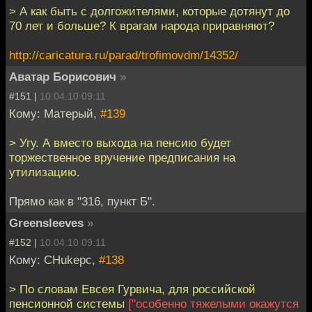
> А как быть с долгожителями, которые дотянут до
70 лет и больше? К врагам народа приравняют?
http://caricatura.ru/parad/trofimovdm/14352/
Аватар Борисович
»
#151 |
10.04.10 09:11
Кому: Матерый,
#139
> Угу. А вместо выхода на пенсию будет
торжественное вручение предписания на
утилизацию.
Прямо как в "316, пункт Б".
Greensleeves
»
#152 |
10.04.10 09:11
Кому: CHukepc,
#138
> По словам Евсея Гурвича, для российской
пенсионной системы
["особенно тяжелыми окажутся