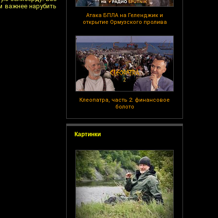
м важнее нарубить
Атака БПЛА на Геленджик и
открытие Ормузского пролива
Клеопатра, часть 2: финансовое
болото
Картинки