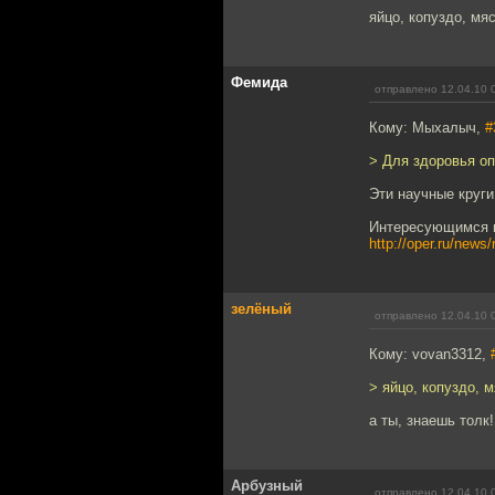
яйцо, копуздо, мяс
Фемида
отправлено 12.04.10 
Кому: Мыхалыч,
#
> Для здоровья оп
Эти научные круги
Интересующимся в
http://oper.ru/new
зелёный
отправлено 12.04.10 
Кому: vovan3312,
> яйцо, копуздо, м
а ты, знаешь толк!
Арбузный
отправлено 12.04.10 