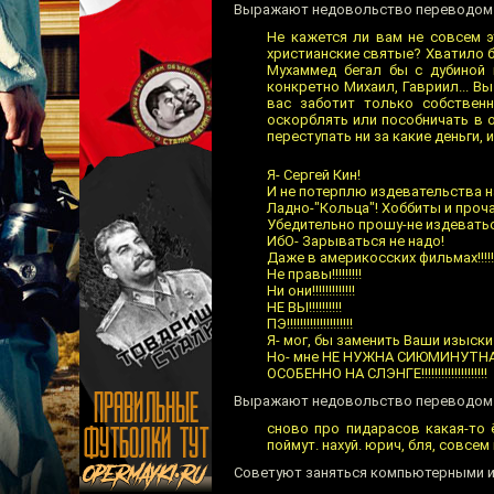
Выражают недовольство переводом 
Не кажется ли вам не совсем 
христианские святые? Хватило б
Мухаммед бегал бы с дубиной 
конкретно Михаил, Гавриил... В
вас заботит только собствен
оскорблять или пособничать в 
переступать ни за какие деньги,
Я- Сергей Кин!
И не потерплю издевательства на
Ладно-"Кольца"! Хоббиты и прочая мишур
Убедительно прошу-не издеваться над с
ИбО- Зарываться не надо!
Даже в америкосских фильмах!!!!!!!!
Не правы!!!!!!!!!
Ни они!!!!!!!!!!!!!
НЕ ВЫ!!!!!!!!!!
ПЭ!!!!!!!!!!!!!!!!!!!!
Я- мог, бы заменить Ваши изыски н
Но- мне НЕ НУЖНА СИЮМИНУТНА
ОСОБЕННО НА СЛЭНГЕ!!!!!!!!!!!!!!!!!!!!
Выражают недовольство переводом ф
сново про пидарасов какая-то 
поймут. нахуй. юрич, бля, совсем
Советуют заняться компьютерными и