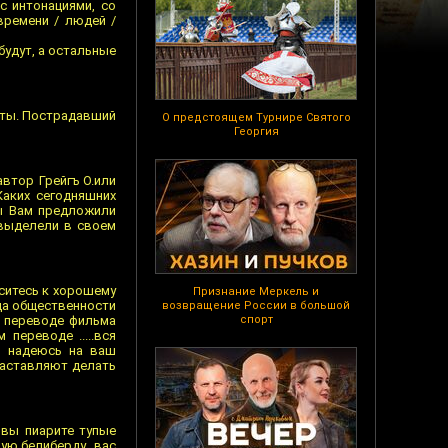
с интонациями, со
времени / людей /
будут, а остальные
аты. Пострадавший
О предстоящем Турнире Святого
Георгия
втор Грейгъ О.или
аких сегодняшних
ы Вам предложили
 выделели в своем
оситесь к хорошему
Признание Меркель и
ица общественности
возвращение России в большой
в переводе фильма
спорт
переводе .....вся
ь надеюсь на ваш
 заставляют делать
 вы пиарите тупые
ую белиберду.. вас