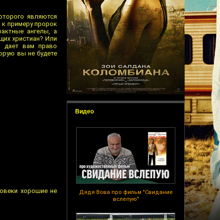
которого являются
м к примеру пророк
актные ангелы, а
ющих христиан? Или
о дает вам право
орую вы не будете
Видео
ловеки хорошие не
Дядя Вова про фильм "Свидание
вслепую"