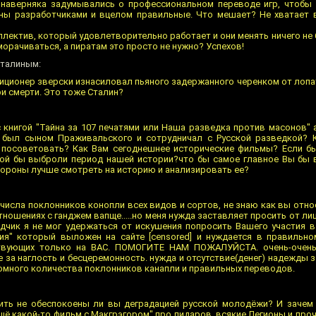
наверняка задумывались о профессиональном переводе игр, чтобы 
ны разработчиками и вцелом правильные. Что мешает? Не хватает 
оллектив, который удовлетворительно работает и они менять ничего не 
аморачиваться, а пиратам это просто не нужно? Успехов!
Сталиным:
илиционер зверски изнасиловал пьяного задержанного черенком от лоп
ри смерти. Это тоже Сталин?
книгой "Тайна за 107 печатями или Наша разведка против масонов" а
был сыном Праживальского и сотрудничал с Русской разведкой? К
посоветовать? Как Вам сегоднешнее исторические фильмы? Если б
акой бы выброли период нашей истории?что бы самое главное Вы бы
стороны лучше смотреть на историю и анализировать ее?
числа поклонников конопли всех видов и сортов, не знаю как вы отн
тношениях с ганджем вапще.....но меня нужда заставляет просить от л
дчик я не мог удержаться от искушения попросить Вашего участия 
" который выложен на сайте [censored] и нуждается в правильном 
твующих только на ВАС. ПОМОГИТЕ НАМ ПОЖАЛУЙСТА. очень-очен
е за наглость и бесцеремонность. нужда и отсутствие(денег) надежды
громного количества поклонников канапли и правильных переводов.
сить не обеспокоены ли вы деградацией русской молодёжи? И зачем
щё какой-то фильм с Макгрэгором" про пидаров, всякие Легионы и проч