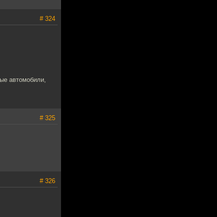
# 324
ые автомобили,
# 325
# 326