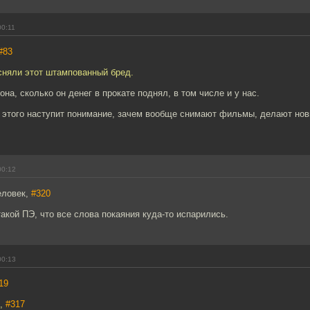
00:11
#83
сняли этот штампованный бред.
она, сколько он денег в прокате поднял, в том числе и у нас.
 этого наступит понимание, зачем вообще снимают фильмы, делают нов
00:12
еловек,
#320
такой ПЭ, что все слова покаяния куда-то испарились.
00:13
19
2,
#317