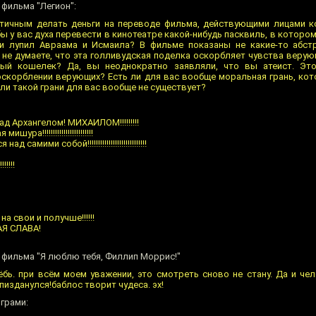
фильма "Легион":
этичным делать деньги на переводе фильма, действующими лицами 
ы у вас духа перевести в кинотеатре какой-нибудь пасквиль, в которо
и лупил Авраама и Исмаила? В фильме показаны не какие-то абстр
ы не думаете, что эта голливудская поделка оскорбляет чувства веру
ный кошелек? Да, вы неоднократно заявляли, что вы атеист. Эт
оскорблении верующих? Есть ли для вас вообще моральная грань, кот
 или такой грани для вас вообще не существует?
д Архангелом! МИХАИЛОМ!!!!!!!!!
а!!!!!!!!!!!!!!!!!!!!!!!!
амими собой!!!!!!!!!!!!!!!!!!!!!!!!!!!!
!!!!
а свои и получше!!!!!!
Я СЛАВА!
ильма "Я люблю тебя, Филлип Моррис!"
ёбь. при всём моем уважении, это смотреть сново не стану. Да и че
 пизданулся!баблос творит чудеса. эх!
грами: