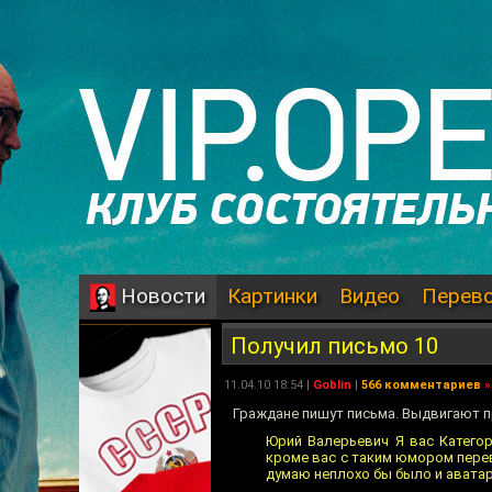
Картинки
Видео
Перев
Новости
Получил письмо 10
11.04.10 18:54 |
Goblin
|
566 комментариев
»
Граждане пишут письма. Выдвигают 
Юрий Валерьевич Я вас Категор
кроме вас с таким юмором перев
думаю неплохо бы было и аватар