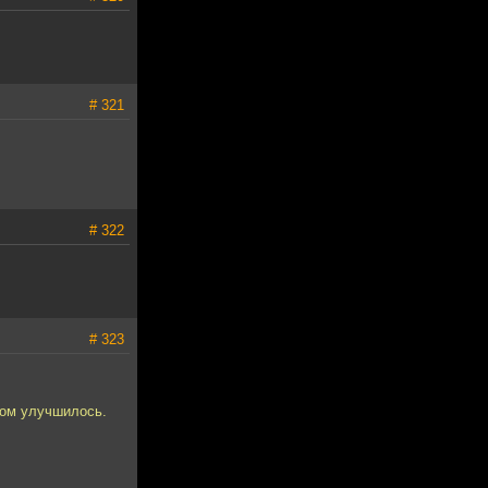
# 321
# 322
# 323
елом улучшилось.