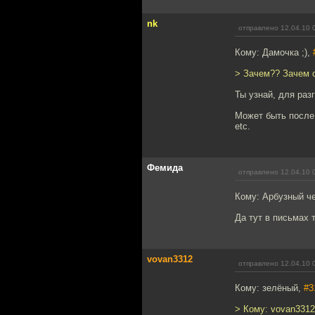
nk
отправлено 12.04.10 
Кому: Дамочка ;),
> Зачем?? Зачем 
Ты узнай, для разг
Может быть после
etc.
Фемида
отправлено 12.04.10 
Кому: Арбузный ч
Да тут в письмах 
vovan3312
отправлено 12.04.10 
Кому: зелёный,
#3
> Кому: vovan331