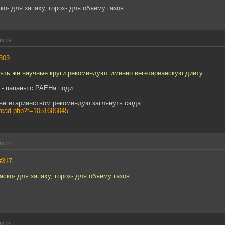
ко- для запаху, горох- для объёму газов.
00:08
303
ять же научные круги рекомендуют именно вегетарианскую диету.
 - пацаны с РАЕНа поди.
егетарианством рекомендую заглянуть сюда:
s/read.php?t=1051606045
00:09
#317
яско- для запаху, горох- для объёму газов.
00:09