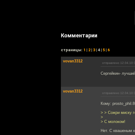
Комментарии
cтраницы:
1
|
2
|
3
| 4 |
5
|
6
vovan3312
отправлено 12.04.10 
Сергейкин- лучший
vovan3312
отправлено 12.04.10 
Кому: prosto_phil.
> > Сожри миску г
>
> С молоком!
Нет. С квашеным 