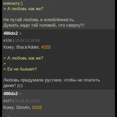
комнату:)
> А любовь как же?
Не путай любовь и влюблённость.
Думать надо той головой, что сверху!!!
486dx2
»
#106 |
15.04.10 16:06
Кому: BlackAdder,
#102
> А любовь как же?
>
> Ее не бывает!!
Любовь придумали русские, чтобы не платить
денег! (с)
486dx2
»
#107 |
15.04.10 16:07
Кому: DimAn,
#103