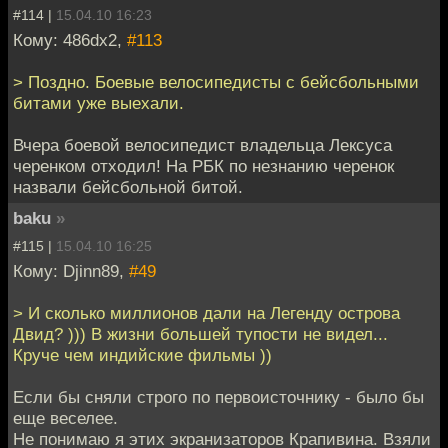
#114 |
15.04.10 16:23
Кому: 486dx2,
#113
> Поздно. Боевые велосипедисты с бейсбольными
битами уже выехали.
Вчера боевой велосипедист владельца Лексуса
черенком отходил! На РБК по незнанию черенок
назвали бейсбольной битой.
baku
»
#115 |
15.04.10 16:25
Кому: Djinn89,
#49
> И сколько миллионов дали на Легенду острова
Двид? ))) В жизни большей тупости не видел...
Круче чем индийские фильмы ))
Если бы сняли строго по первоисточнику - было бы
еще веселее.
Не понимаю я этих экранизаторов Крапивина. Взяли