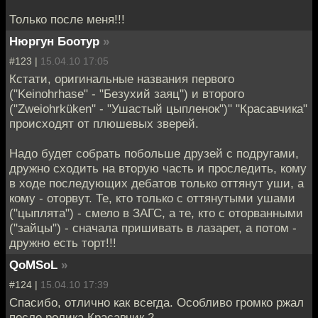
Только после меня!!!
Нюргун Боотур
»
#123 |
15.04.10 17:05
Кстати, оригинальные названия первого
("Keinohrhase" - "Безухий заяц") и второго
("Zweiohrküken" - "Ушастый цыпленок")" "Красавчика"
происходят от плюшевых зверей.
Надо будет собрать побольше друзей с подругами,
дружно сходить на вторую часть и проследить, кому
в ходе последующих дебатов только оттянут уши, а
кому - оторвут. Те, кто только с оттянутыми ушами
("цыплята") - смело в ЗАГС, а те, кто с оторванными
("зайцы") - сначала пришивать в лазарет, а потом -
дружно есть торт!!!
QoMSoL
»
#124 |
15.04.10 17:39
Спасибо, отлично как всегда. Особливо громко ржал
после ролика Красавчик 2.