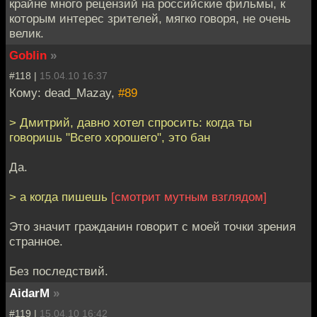
крайне много рецензий на российские фильмы, к
которым интерес зрителей, мягко говоря, не очень
велик.
Goblin
»
#118 |
15.04.10 16:37
Кому: dead_Mazay,
#89
> Дмитрий, давно хотел спросить: когда ты
говоришь "Всего хорошего", это бан
Да.
> а когда пишешь
[смотрит мутным взглядом]
Это значит гражданин говорит с моей точки зрения
странное.
Без последствий.
AidarM
»
#119 |
15.04.10 16:42