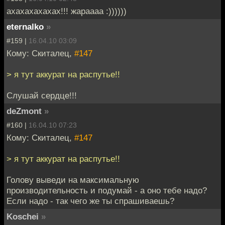
ахахахахахах!!! жараааа :))))))
eternalko
»
#159 |
16.04.10 03:09
Кому: Скиталец,
#147
> я тут аккурат на распутье!!
Слушай сердце!!!
deZmont
»
#160 |
16.04.10 07:23
Кому: Скиталец,
#147
> я тут аккурат на распутье!!
Голову выведи на максимальную
производительность и подумай - а оно тебе надо?
Если надо - так чего же ты спрашиваешь?
Koschei
»