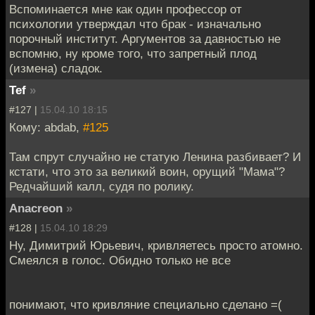
Вспоминается мне как один профессор от
психологии утверждал что брак - изначально
порочный институт. Аргументов за давностью не
вспомню, ну кроме того, что запретный плод
(измена) сладок.
Tef
»
#127 |
15.04.10 18:15
Кому: abdab,
#125
Там спрут случайно не статую Ленина разбивает? И
кстати, что это за великий воин, орущий "Мама"?
Редчайший калл, судя по ролику.
Anacreon
»
#128 |
15.04.10 18:29
Ну, Димитрий Юрьевич, кривляетесь просто атомно.
Смеялся в голос. Обидно только не все
понимают, что кривляние специально сделано =(