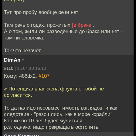
Тут про пробу вообще речи нет!
Там речь о годах, прожитых
[в браке]
.
А о том, жили ли разведённые до брака или нет -
там ни словечка.
Так что незачёт.
DimAn
»
#110 |
15.04.10 16:10
Кому: 486dx2,
#107
> Потенциальная жена фрукта с тобой не
согласится.
Тогда налицо несовместимость взглядов, и как
следствие - "разошлись, как в море корабли".
Кто же по 10 лет будет мучиться.
p.s. однако, надо прекращать офтопить!