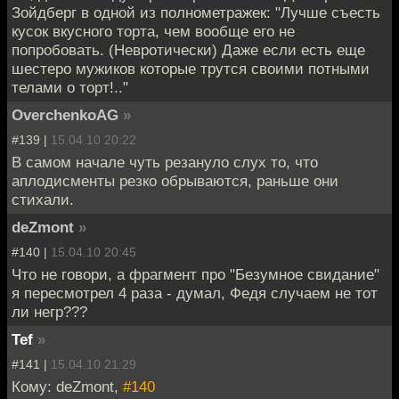
Зойдберг в одной из полнометражек: "Лучше съесть
кусок вкусного торта, чем вообще его не
попробовать. (Невротически) Даже если есть еще
шестеро мужиков которые трутся своими потными
телами о торт!.."
OverchenkoAG
»
#139 |
15.04.10 20:22
В самом начале чуть резануло слух то, что
аплодисменты резко обрываются, раньше они
стихали.
deZmont
»
#140 |
15.04.10 20:45
Что не говори, а фрагмент про "Безумное свидание"
я пересмотрел 4 раза - думал, Федя случаем не тот
ли негр???
Tef
»
#141 |
15.04.10 21:29
Кому: deZmont,
#140