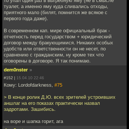
то упал один раз в выгребную яму (не в смысле
туалет, а именно яму куда сливались отходы,
приятного мало (билят, помнится же всякое с
первого года даже).
В современном кап. мире официальный брак -
отчетность перед государством + юридический
договор между бракующимися. Никаких особых
удобств или ответственности он не несет, по
сравнению с гражданским, ну кроме тех что
оговорены в договоре. Я так понимаю.
dem0nster
»
#152 |
15.04.10 22:46
Кому: Lordofdarkness,
#75
> В конце ролик Д.Ю. всех зрителей устроивших
аншлаг на его показах практически назвал
задротами. Зашибись.
на воре и шапка горит, ага