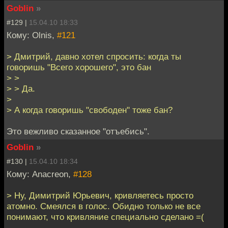
Goblin
»
#129 |
15.04.10 18:33
Кому: Olnis,
#121
> Дмитрий, давно хотел спросить: когда ты
говоришь "Всего хорошего", это бан
> >
> > Да.
>
> А когда говоришь "свободен" тоже бан?
Это вежливо сказанное "отъебись".
Goblin
»
#130 |
15.04.10 18:34
Кому: Anacreon,
#128
> Ну, Димитрий Юрьевич, кривляетесь просто
атомно. Смеялся в голос. Обидно только не все
понимают, что кривляние специально сделано =(