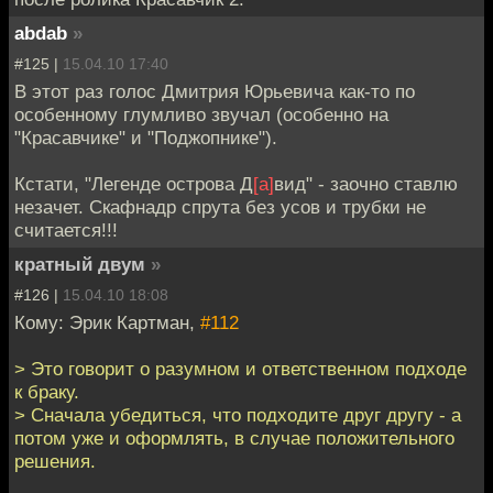
abdab
»
#125 |
15.04.10 17:40
В этот раз голос Дмитрия Юрьевича как-то по
особенному глумливо звучал (особенно на
"Красавчике" и "Поджопнике").
Кстати, "Легенде острова Д
[а]
вид" - заочно ставлю
незачет. Скафнадр спрута без усов и трубки не
считается!!!
кратный двум
»
#126 |
15.04.10 18:08
Кому: Эрик Картман,
#112
> Это говорит о разумном и ответственном подходе
к браку.
> Сначала убедиться, что подходите друг другу - а
потом уже и оформлять, в случае положительного
решения.