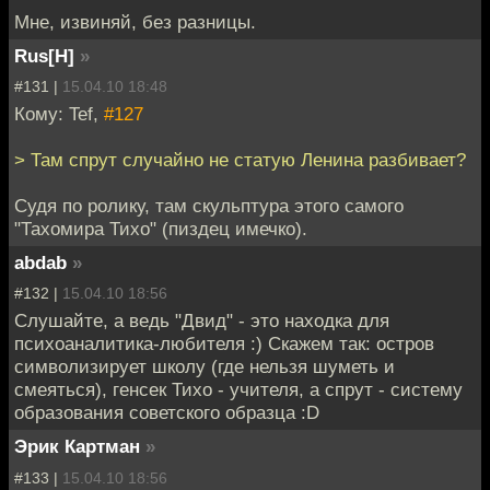
Мне, извиняй, без разницы.
Rus[H]
»
#131 |
15.04.10 18:48
Кому: Tef,
#127
> Там спрут случайно не статую Ленина разбивает?
Судя по ролику, там скульптура этого самого
"Тахомира Тихо" (пиздец имечко).
abdab
»
#132 |
15.04.10 18:56
Слушайте, а ведь "Двид" - это находка для
психоаналитика-любителя :) Скажем так: остров
символизирует школу (где нельзя шуметь и
смеяться), генсек Тихо - учителя, а спрут - систему
образования советского образца :D
Эрик Картман
»
#133 |
15.04.10 18:56