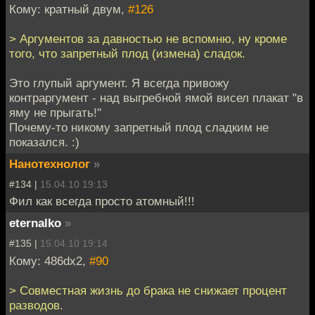
Кому: кратный двум,
#126
> Аргументов за давностью не вспомню, ну кроме
того, что запретный плод (измена) сладок.
Это глупый аргумент. Я всегда привожу
контраргумент - над выгребной ямой висел плакат "в
яму не прыгать!"
Почему-то никому запретный плод сладким не
показался. :)
Нанотехнолог
»
#134 |
15.04.10 19:13
Фил как всегда просто атомный!!!
eternalko
»
#135 |
15.04.10 19:14
Кому: 486dx2,
#90
> Совместная жизнь до брака не снижает процент
разводов.