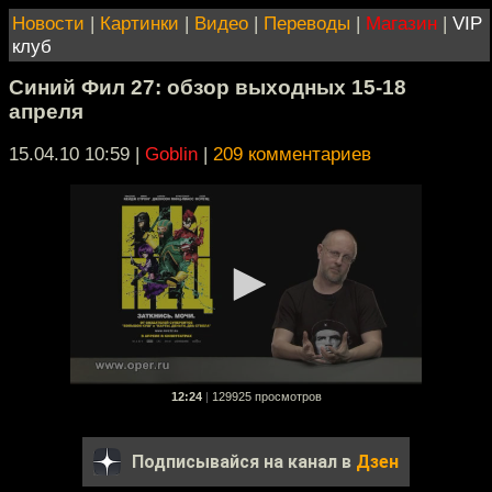
Новости
|
Картинки
|
Видео
|
Переводы
|
Магазин
|
VIP
клуб
Синий Фил 27: обзор выходных 15-18
апреля
15.04.10 10:59
|
Goblin
|
209 комментариев
12:24
|
129925 просмотров
Подписывайся на канал в
Дзен