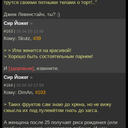
трутся своими потными телами о торт!.."
Джим Левенстайн, ты? :)
Сир Йожег
»
#163 |
16.04.10 12:49
Кому: Skutz,
#39
> > Или женится на красивой!
> Хорошо быть состоятельным парнем!
И
[здоровым]
, извините.
Сир Йожег
»
#164 |
16.04.10 12:59
Кому: DimAn,
#103
> Таких фруктов сам знаю до хрена, но не вижу
смысла их под пулемётом гнать до загса.
А женщина после 25 получает риск рождения (или