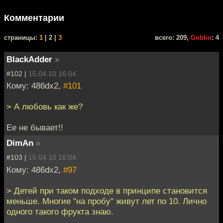
Комментарии
cтраницы:
1
| 2 |
3
всего: 209,
Goblin
: 4
BlackAdder
»
#102 |
15.04.10 16:04
Кому: 486dx2,
#101
> А любовь как же?
Ее не бывает!!
DimAn
»
#103 |
15.04.10 16:04
Кому: 486dx2,
#97
> Детей при таком подходе в принципе становится
меньше. Многие "на пробу" живут лет по 10. Лично
одного такого фрукта знаю.