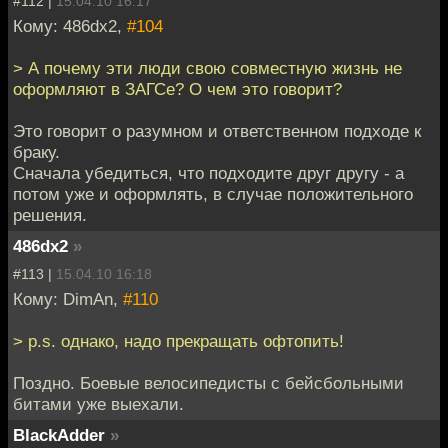
#112 |
15.04.10 16:17
Кому: 486dx2,
#104
> А почему эти люди свою совместную жизнь не
оформляют в ЗАГСе? О чем это говорит?
Это говорит о разумном и ответственном подходе к
браку.
Сначала убедиться, что подходите друг другу - а
потом уже и оформлять, в случае положительного
решения.
486dx2
»
#113 |
15.04.10 16:18
Кому: DimAn,
#110
> p.s. однако, надо прекращать офтопить!
Поздно. Боевые велосипедисты с бейсбольными
битами уже выехали.
BlackAdder
»