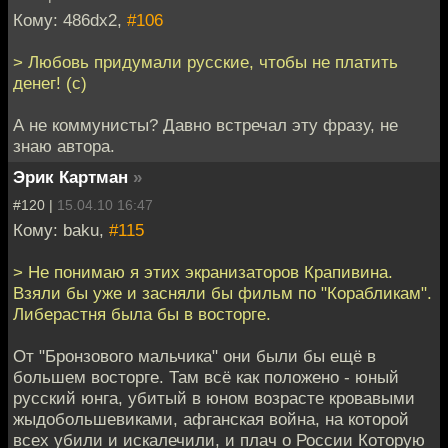
Кому: 486dx2,
#106
> Любовь придумали русские, чтобы не платить
денег! (с)
А не коммунисты? Давно встречал эту фразу, не
знаю автора.
Эрик Картман
»
#120 |
15.04.10 16:47
Кому: baku,
#115
> Не понимаю я этих экранизаторов Крапивина.
Взяли бы уже и засняли бы фильм по "Корабликам".
Либерастня была бы в восторге.
От "Бронзового мальчика" они были бы ещё в
большем восторге. Там всё как положено - юный
русский юнга, убитый в юном возрасте кровавыми
жыдобольшевиками, афганская война, на которой
всех убили и искалечили, и плач о России Которую