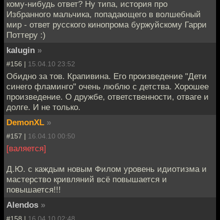
кому-нибудь ответ? Ну типа, история про
Избранного мальчика, попадающего в волшебный
мир - ответ русского кинопрома буржуйскому Гарри
Поттеру :)
kalugin
»
#156 |
15.04.10 23:52
Обидно за тов. Крапивина. Его произведение "Дети
синего фламинго" очень люблю с детства. Хорошее
произведение. О дружбе, ответственности, отваге и
долге. И не только.
DemonXL
»
#157 |
16.04.10 00:50
[валяется]
Д.Ю. с каждым новым Филом уровень идиотизма и
мастерство кривляний всё повышается и
повышается!!!
Alendos
»
#158 |
16.04.10 02:48