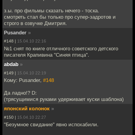
з.ы. про фильмы сказать нечего - тоска.
смотреть стал бы только про супер-задротов и
строго в озвучке Дмитрия.
Pusander
»
#148 |
15.04.10 22:16
№1 снят по книге отличного советского детского
писателя Крапивина "Синяя птица".
abdab
»
#149 |
15.04.10 22:19
Кому: Pusander,
#148
Да ладно!? D:
(трясущимися руками удерживает куски шаблона)
японский колонок
»
#150 |
15.04.10 22:27
"Безумное свидание" явно испохабили.