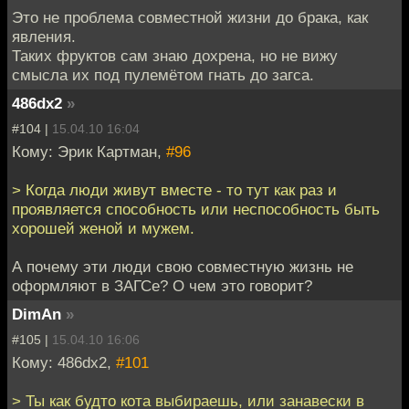
Это не проблема совместной жизни до брака, как
явления.
Таких фруктов сам знаю дохрена, но не вижу
смысла их под пулемётом гнать до загса.
486dx2
»
#104 |
15.04.10 16:04
Кому: Эрик Картман,
#96
> Когда люди живут вместе - то тут как раз и
проявляется способность или неспособность быть
хорошей женой и мужем.
А почему эти люди свою совместную жизнь не
оформляют в ЗАГСе? О чем это говорит?
DimAn
»
#105 |
15.04.10 16:06
Кому: 486dx2,
#101
> Ты как будто кота выбираешь, или занавески в