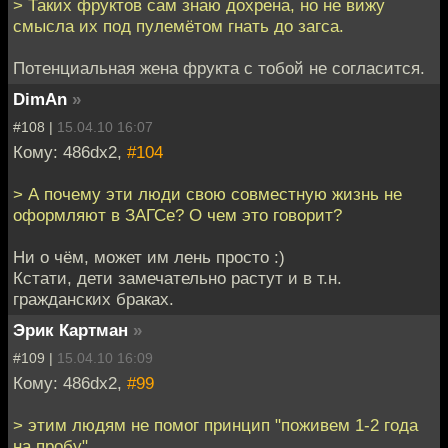
> Таких фруктов сам знаю дохрена, но не вижу
смысла их под пулемётом гнать до загса.
Потенциальная жена фрукта с тобой не согласится.
DimAn
»
#108 |
15.04.10 16:07
Кому: 486dx2,
#104
> А почему эти люди свою совместную жизнь не
оформляют в ЗАГСе? О чем это говорит?
Ни о чём, может им лень просто :)
Кстати, дети замечательно растут и в т.н.
гражданских браках.
Эрик Картман
»
#109 |
15.04.10 16:09
Кому: 486dx2,
#99
> этим людям не помог принцип "поживем 1-2 года
на пробу"