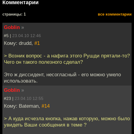
Комментарии
cтраницы: 1
все комментарии
Goblin
»
#5 |
23.04.10 12:46
Кому: drudd,
#1
> Возник вопрос - а нафига этого Рушди прятали-то?
Чего он такого полезного сделал?
Это ж диссидент, несогласный - его можно умело
использовать.
Goblin
»
#23 |
23.04.10 12:55
Кому: Bateman,
#14
> А куда исчезла кнопка, нажав которую, можно было
увидеть Ваши сообщения в теме ?