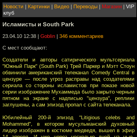
Новости
|
Картинки
|
Видео
|
Переводы
|
Магазин
|
VIP
клуб
Исламисты и South Park
23.04.10 12:38
|
Goblin
|
346 комментариев
С мест сообщают:
Создатели и авторы сатирического мультсериала
"Южный Парк" (South Park) Трей Паркер и Мэтт Стоун
обвинили американский телеканал Comedy Central в
цензуре — после угроз расправы над создателями
сериала со стороны исламистов при показе новой
серии изображение Мухаммеда было закрыто черным
пятном на экране с надписью "цензура", реплики
заглушены, а сам эпизод пропал с сайта телеканала.
Юбилейный 200-й эпизод "Litigious celebs and
Mohammed", в котором мусульманский духовный
лидер изображен в костюме медведя, вышел в эфир
14 апреля. И уже через несколько дней на нью-