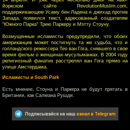
йоркском сайте RevolutionMuslim.com,
поддерживающем Усаму бен Ладена и джихад против
Запада, появился текст, адресованный создателям
"Южного Парка" Трею Паркеру и Мэтту Стоуну.
Возмущенные исламисты предупредили, что обоих
американцев может постигнуть та же судьба, что и
голландского режиссера Тео ван Гога, снявшего в свое
время фильм о женщинах-мусульманках. В 2004 году
религиозный фанатик расстрелял ван Гога прямо на
улице Амстердама.
Исламисты и South Park
Есть мнение, Стоуна и Паркера не будут прятать в
Британии, как Салмана Рушди.
Подписывайся на наш
канал в Telegram