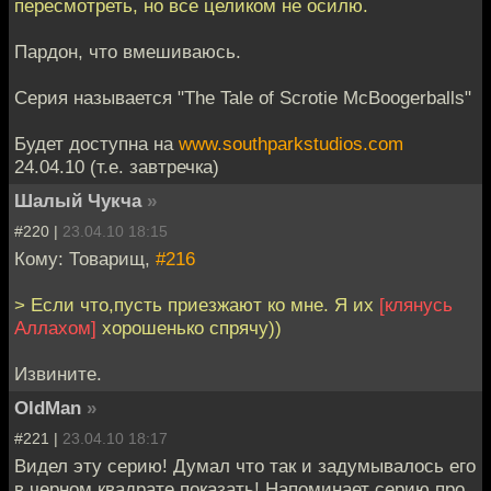
пересмотреть, но все целиком не осилю.
Пардон, что вмешиваюсь.
Серия называется "The Tale of Scrotie McBoogerballs"
Будет доступна на
www.southparkstudios.com
24.04.10 (т.е. завтречка)
Шалый Чукча
»
#220 |
23.04.10 18:15
Кому: Товарищ,
#216
> Если что,пусть приезжают ко мне. Я их
[клянусь
Аллахом]
хорошенько спрячу))
Извините.
OldMan
»
#221 |
23.04.10 18:17
Видел эту серию! Думал что так и задумывалось его
в черном квадрате показать! Напоминает серию про