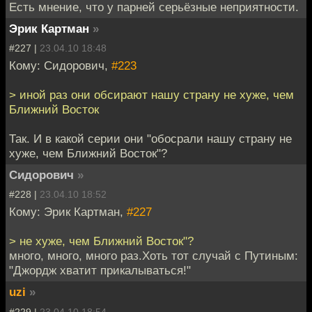
Есть мнение, что у парней серьёзные неприятности.
Эрик Картман
»
#227 |
23.04.10 18:48
Кому: Сидорович,
#223
> иной раз они обсирают нашу страну не хуже, чем
Ближний Восток
Так. И в какой серии они "обосрали нашу страну не
хуже, чем Ближний Восток"?
Сидорович
»
#228 |
23.04.10 18:52
Кому: Эрик Картман,
#227
> не хуже, чем Ближний Восток"?
много, много, много раз.Хоть тот случай с Путиным:
"Джордж хватит прикалываться!"
uzi
»
#229 |
23.04.10 18:54