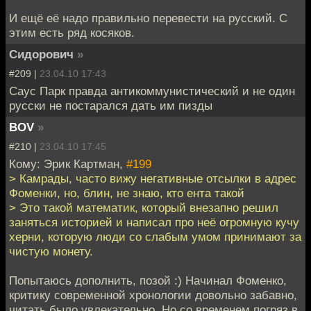
И ещё её надо правильно перевести на русский. С
этим есть ряд косяков.
Сидорович
»
#209 |
23.04.10 17:43
Саус Парк правда антикоммунистический и не один
русски не постарался дать им пизды
BOV
»
#210 |
23.04.10 17:45
Кому: Эрик Картман,
#199
> Камрады, часто вижу негативные отсылки в адрес
Фоменки, но, блин, не знаю, кто ента такой
> Это такой математик, который внезапно решил
заняться историей и написал про неё огромную кучу
херни, которую люди со слабым умом принимают за
чистую монету.
Попытаюсь дополнить, позой :) Начинал Фоменко,
критику современной хронологии довольно забавно,
читать было увлекательно. Но со временем погряз в