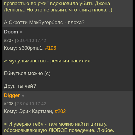
пропастью во ржи" вдохновила убить Джона
Леннона. Но это не значит, что книга плоха. :)
А Скротти МакБугерболс - плоха?
Doom
»
#207 |
23.04.10 17:42
Кому: s300pmu1,
#196
> мусульманство - религия насилия.
Ёбнуться можно (c)
Друг, ты чей?
Digger
»
#208 |
23.04.10 17:42
Кому: Эрик Картман,
#202
> И уверяю тебя - там можно найти цитату,
обосновывающую ЛЮБОЕ поведение. Любое.