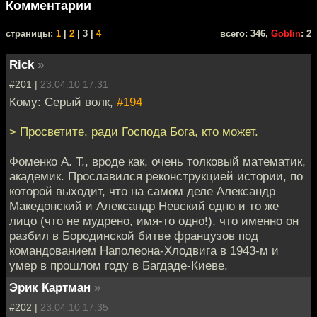
Комментарии
cтраницы:
1
|
2
| 3 |
4
всего: 346,
Goblin
: 2
Riсk
»
#201 |
23.04.10 17:31
Кому: Серый волк,
#194
> Просветите, ради Господа Бога, кто может.
Фоменко А. Т., вроде как, очень толковый математик,
академик. Прославился реконструкцией истории, по
которой выходит, что на самом деле Александр
Македонский и Александр Невский одно и то же
лицо (что не мудрено, имя-то одно!), что именно он
разбил в Бородинской битве французов под
командованием Наполеона-Хлодвига в 1943-м и
умер в прошлом году в Багдаде-Киеве.
Эрик Картман
»
#202 |
23.04.10 17:35