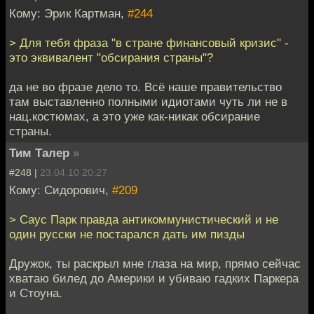
Кому: Эрик Картман,
#244
> Для тебя фраза "в стране финансовый кризис" -
это эквивалент "обсирания страны"?
да не во фразе дело то. Всё наше правительство
там выставленно полными идиотами чуть ли не в
нац.костюмах, а это уже как-никак обсирание
страны.
Тим Талер
»
#248 |
23.04.10 20:27
Кому: Сидорович,
#209
> Саус Парк правда антикоммунистический и не
один русски не постарался дать им пизды
Дружок, ты раскрыл мне глаза на мир, прямо сейчас
хватаю билед до Америки и убиваю гадких Паркера
и Стоуна.