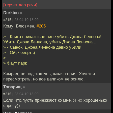
[теряет дар речи]
Derkien
»
#215 |
23.04.10 18:09
Кому: Блюзмен,
#205
> - Книга приказывает мне убить Джона Леннона!
Убить Джона Леннона, убить Джона Леннона...
> - Сынок, Джона Леннона давно убили
> - Ой, чееерт :(
>
> ©аут парк
Камрад, не подскажешь, какая серия. Хочется
пересмотреть, но все целиком не осилю.
Товарищ
»
#216 |
23.04.10 18:09
Если что,пусть приезжают ко мне. Я их хорошенько
спрячу))