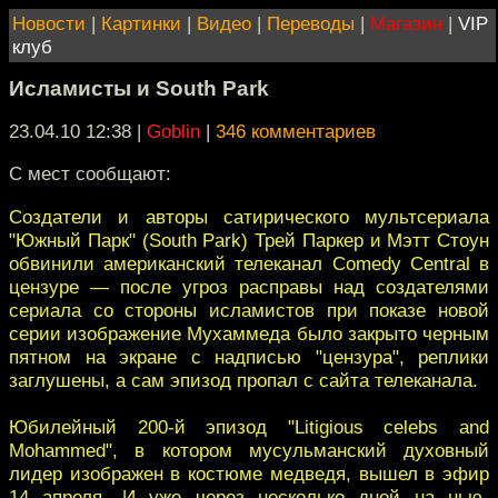
Новости
|
Картинки
|
Видео
|
Переводы
|
Магазин
|
VIP
клуб
Исламисты и South Park
23.04.10 12:38
|
Goblin
|
346 комментариев
С мест сообщают:
Создатели и авторы сатирического мультсериала
"Южный Парк" (South Park) Трей Паркер и Мэтт Стоун
обвинили американский телеканал Comedy Central в
цензуре — после угроз расправы над создателями
сериала со стороны исламистов при показе новой
серии изображение Мухаммеда было закрыто черным
пятном на экране с надписью "цензура", реплики
заглушены, а сам эпизод пропал с сайта телеканала.
Юбилейный 200-й эпизод "Litigious celebs and
Mohammed", в котором мусульманский духовный
лидер изображен в костюме медведя, вышел в эфир
14 апреля. И уже через несколько дней на нью-