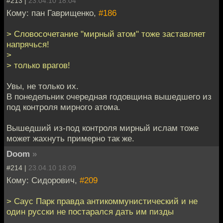
#213 |
23.04.10 18:04
Кому: пан Гаврищенко,
#186
> Словосочетание "мирный атом" тоже заставляет
напрячься!
>
> только врагов!
Увы, не только их.
В понедельник очередная годовщина вышедшего из
под контроля мирного атома.
Вышедший из-под контроля мирный ислам тоже
может жахнуть примерно так же.
Doom
»
#214 |
23.04.10 18:09
Кому: Сидорович,
#209
> Саус Парк правда антикоммунистический и не
один русски не постарался дать им пизды