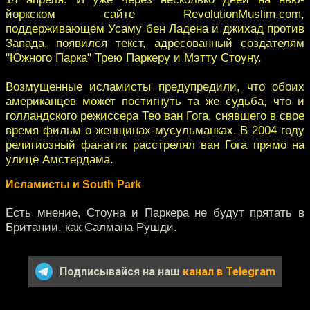
йоркском сайте RevolutionMuslim.com,
поддерживающем Усаму бен Ладена и джихад против
Запада, появился текст, адресованный создателям
"Южного Парка" Трею Паркеру и Мэтту Стоуну.
Возмущенные исламисты предупредили, что обоих
американцев может постигнуть та же судьба, что и
голландского режиссера Тео ван Гога, снявшего в свое
время фильм о женщинах-мусульманках. В 2004 году
религиозный фанатик расстрелял ван Гога прямо на
улице Амстердама.
Исламисты и South Park
Есть мнение, Стоуна и Паркера не будут прятать в
Британии, как Салмана Рушди.
Подписывайся на наш
канал в Telegram