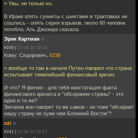
> Увы, не только их.
В Ираке опять сунниты с шиитами в трактовках не
сошлись - опять серия взрывов, около 60 человек
погибло, Аль Джазира сказала.
Эрик Картман
»
#240 |
23.04.10 19:16
Кому: Сидорович,
#238
> вообще то там в начале Путин говорил что страна
испытывает тяжелейший финансовый кризис
И что? Я фигею - для тебя констатация факта
финансового кризиса и "обсирание страны" - это
одно и то же?
Зюганов вон говорит то же самое - он тоже "обсирает
нашу страну не хуже чем Ближний Восток"?
uzi
»
#241 |
23.04.10 19:17