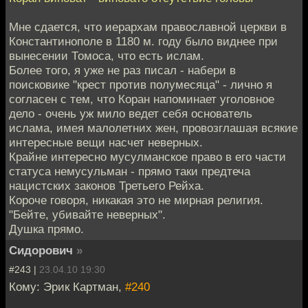
Мне сдается, что иерархам православной церкви в
Константинополе в 1180 м. году было виднее при
вынесении Томоса, что есть ислам.
Более того, я уже не раз писал - набери в
поисковике "крест против полумесяца" - лично я
согласен с тем, что Коран напоминает уголовное
дело - очень уж мило ведет себя основатель
ислама, имея малолетних жен, провозглашая всякие
интересные вещи насчет неверных.
Крайне интересно мусулманское право в его части
статуса немусульман - прямо таки предтеча
нацистских законов Третьего Рейха.
Короче говоря, никакая это не мирная религия.
"Бейте, убивайте неверных".
Душка прямо.
Сидорович
»
#243 |
23.04.10 19:30
Кому: Эрик Картман,
#240