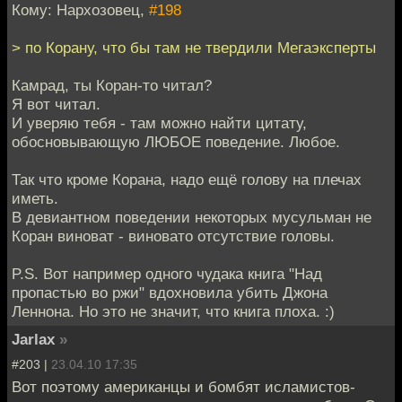
Кому: Нархозовец,
#198
> по Корану, что бы там не твердили Мегаэксперты
Камрад, ты Коран-то читал?
Я вот читал.
И уверяю тебя - там можно найти цитату,
обосновывающую ЛЮБОЕ поведение. Любое.
Так что кроме Корана, надо ещё голову на плечах
иметь.
В девиантном поведении некоторых мусульман не
Коран виноват - виновато отсутствие головы.
P.S. Вот например одного чудака книга "Над
пропастью во ржи" вдохновила убить Джона
Леннона. Но это не значит, что книга плоха. :)
Jarlax
»
#203 |
23.04.10 17:35
Вот поэтому американцы и бомбят исламистов-