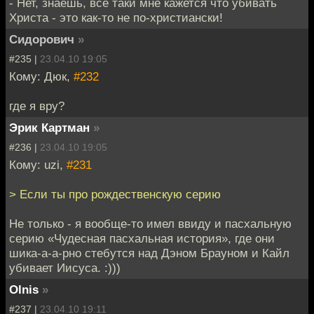
- Нет, знаешь, всё таки мне кажется что убивать
Христа - это как-то не по-христиански!
Сидорович
»
#235 |
23.04.10 19:05
Кому: Дюк,
#232
где я вру?
Эрик Картман
»
#236 |
23.04.10 19:05
Кому: uzi,
#231
> Если ты про рождественскую серию
Не только - я вообще-то имел ввиду и пасхальную
серию «Чудесная пасхальная история», где они
шика-а-а-рно стебутся над Дэном Брауном и Кайл
убивает Иисуса. :)))
Olnis
»
#237 |
23.04.10 19:11