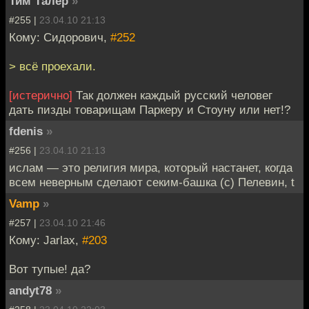
Тим Талер
»
#255 |
23.04.10 21:13
Кому: Сидорович,
#252
> всё проехали.
[истерично]
Так должен каждый русский человег
дать пизды товарищам Паркеру и Стоуну или нет!?
fdenis
»
#256 |
23.04.10 21:13
ислам — это религия мира, который настанет, когда
всем неверным сделают секим-башка (c) Пелевин, t
Vamp
»
#257 |
23.04.10 21:46
Кому: Jarlax,
#203
Вот тупые! да?
andyt78
»