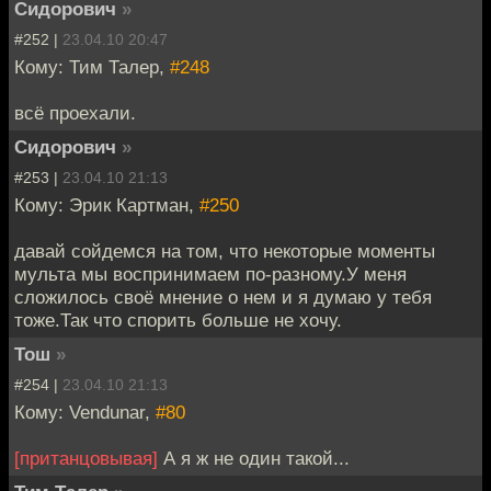
Сидорович
»
#252 |
23.04.10 20:47
Кому: Тим Талер,
#248
всё проехали.
Сидорович
»
#253 |
23.04.10 21:13
Кому: Эрик Картман,
#250
давай сойдемся на том, что некоторые моменты
мульта мы воспринимаем по-разному.У меня
сложилось своё мнение о нем и я думаю у тебя
тоже.Так что спорить больше не хочу.
Тош
»
#254 |
23.04.10 21:13
Кому: Vendunar,
#80
[пританцовывая]
А я ж не один такой...