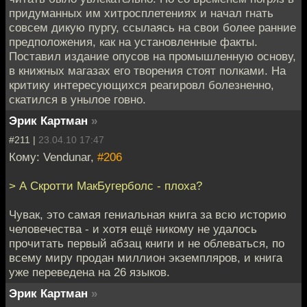
придуманных им хитросплетениях и начал гнать
совсем дикую пургу, ссылаясь на свои более ранние
предположения, как на установленные факты.
Поставил издание опусов на промышленную основу,
в книжных магазах его творения стоят полками. На
критику интересующихся реагировл болезненно,
скатился в унылое говно.
Эрик Картман
»
#211 |
23.04.10 17:47
Кому: Vendunar,
#206
> А Скротти МакБугерболс - плоха?
Чувак, это самая гениальная книга за всю историю
человечества - и хотя ещё никому не удалось
прочитать первый абзац книги и не облеваться, по
всему миру продан миллион экземпляров, и книга
уже переведена на 26 языков.
Эрик Картман
»