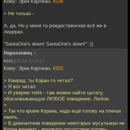
Кому: Эрик Картман,
#236
> Не только -
А, да. Но у меня та рождественская всё же в
лидерах.
"SantaOne's down! SantaOne's down!" :))
Нархозовец
»
#242 |
23.04.10 19:17
Кому: Эрик Картман,
#202
> Камрад, ты Коран-то читал?
> Я вот читал.
> И уверяю тебя - там можно найти цитату,
обосновывающую ЛЮБОЕ поведение. Любое.
>
> Так что кроме Корана, надо ещё голову на плечах
иметь.
> В девиантном поведении некоторых мусульман не
Коран виноват - виновато отсутствие головы