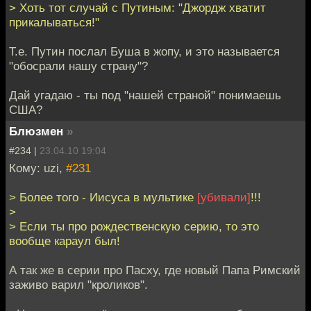
> Хоть тот случай с Путиным: "Джордж хватит
прикалываться!"
Т.е. Путин послал Буша в жопу, и это называется
"обосрали нашу страну"?
Дай угадаю - ты под "нашей страной" понимаешь
США?
Блюзмен
»
#234 |
23.04.10 19:04
Кому: uzi,
#231
> Более того - Иисуса в мультике
[убивали]
!!!
>
> Если ты про рождественскую серию, то это
вообще караул был!
А так же в серии про Пасху, где новый Папа Римский
заживо варил "кроликов".