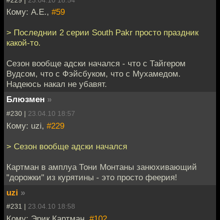
Кому: A.E.,
#59
> Последнии 2 серии South Pakr просто праздник
какой-то.
Сезон вообще адски начался - что с Тайгером
Вудсом, что с Фэйсбуком, что с Мухамедом.
Надеюсь накал не убавят.
Блюзмен
»
#230 |
23.04.10 18:57
Кому: uzi,
#229
> Сезон вообще адски начался
Картман в амплуа Тони Монтаны занюхивающий
"дорожки" из курятины - это просто феерия!
uzi
»
#231 |
23.04.10 18:58
Кому: Эрик Картман,
#102