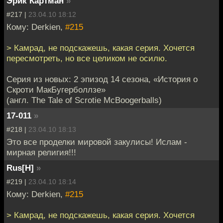
Эрик Картман
»
#217 |
23.04.10 18:12
Кому: Derkien,
#215
> Камрад, не подскажешь, какая серия. Хочется
пересмотреть, но все целиком не осилю.
Серия из новых: 2 эпизод 14 сезона, «История о
Скроти МакБугерболлзе»
(англ. The Tale of Scrotie McBoogerballs)
17-011
»
#218 |
23.04.10 18:13
Это все проделки мировой закулисы! Ислам -
мирная религия!!!
Rus[H]
»
#219 |
23.04.10 18:14
Кому: Derkien,
#215
> Камрад, не подскажешь, какая серия. Хочется