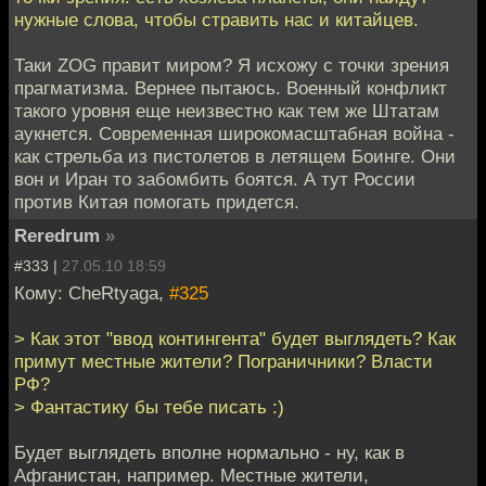
нужные слова, чтобы стравить нас и китайцев.
Таки ZOG правит миром? Я исхожу с точки зрения
прагматизма. Вернее пытаюсь. Военный конфликт
такого уровня еще неизвестно как тем же Штатам
аукнется. Современная широкомасштабная война -
как стрельба из пистолетов в летящем Боинге. Они
вон и Иран то забомбить боятся. А тут России
против Китая помогать придется.
Reredrum
»
#333 |
27.05.10 18:59
Кому: CheRtyaga,
#325
> Как этот "ввод контингента" будет выглядеть? Как
примут местные жители? Пограничники? Власти
РФ?
> Фантастику бы тебе писать :)
Будет выглядеть вполне нормально - ну, как в
Афганистан, например. Местные жители,