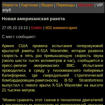
Новости
|
Картинки
|
Видео
|
Переводы
|
Магазин
|
VIP
клуб
Новая американская ракета
27.05.10 13:13
|
Goblin
|
602 комментария
С мест сообщают:
Армия США провела испытания гиперзвуковой
крылатой ракеты X-51A Waverider, которая развила
скорость в пять раз превышающую скорость звука
(около шести тысяч километров в час), сообщается в
пресс-релизе американских ВВС. Испытания
проводились в среду у тихоокеанского побережья
Калифорнии, где сверхдальний стратегический
бомбардировщик-ракетоносец В-52 Stratofortress
выпустил с левого крыла X-51A Waverider на высоте
21 тысячи метров.
"Можно сравнить этот скачок в технологии двигателей
с послевоенным переходом от пропеллерной авиации