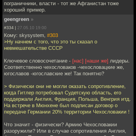
пограничники, власти - тот же Афганистан тоже
хороший пример.
geengreen
»
#334 |
27.05.10 19:00
Кому: skysystem,
#303
>Ну начнем с того, что это ты сказал о
невмешательстве СССР
Ключевое словосочетание -
[нас]
[наши же]
лидеры.
Соответственно чехословаков -чехословацкие же,
югославов -югославские же! Так понятно?
> Физически они не могли оказать сопротивление,
когда Гитлер потребовал Судетскую область, его
поддержали Англия, Франция, Польша, Венгрия итд.
На встрече в Мюнхене был подписан договор о
передаче Германии 20% территории Чехословакии !
Что значит - физически? Армию Чехословакии
разоружили? Или в случае сопротивления Англия,