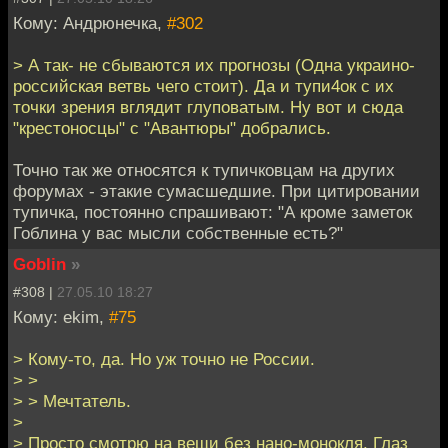
Кому: Андрюнечка,
#302
> А так- не сбываются их прогнозы (Одна украино-
российская ветвь чего стоит). Да и тупи4ок с их
точки зрения вглядит глуповатым. Ну вот и сюда
"крестоносцы" с "Авантюры" добрались.
Точно так же относятся к тупичковцам на других
форумах - этакие сумасшедшие. При цитировании
тупичка, постоянно спрашивают: "А кроме заметок
Гоблина у вас мысли собственные есть?"
Goblin
»
#308 |
27.05.10 18:27
Кому: ekim,
#75
> Кому-то, да. Но уж точно не России.
> >
> > Мечтатель.
>
> Просто смотрю на вещи без нано-монокля. Глаз