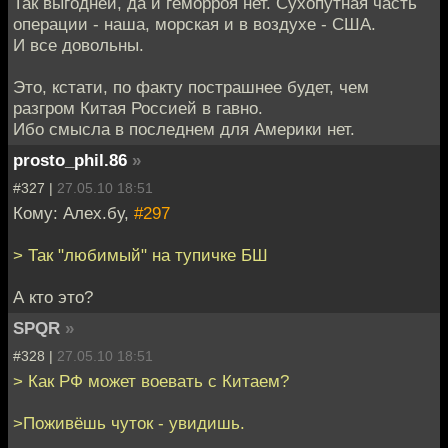
Так выгодней, да и геморроя нет. Сухопутная часть
операции - наша, морская и в воздухе - США.
И все довольны.
Это, кстати, по факту пострашнее будет, чем
разгром Китая Россией в гавно.
Ибо смысла в последнем для Америки нет.
prosto_phil.86
»
#327 |
27.05.10 18:51
Кому: Алех.бу,
#297
> Так "любимый" на тупичке БШ
А кто это?
SPQR
»
#328 |
27.05.10 18:51
> Как РФ может воевать с Китаем?
>Поживёшь чуток - увидишь.