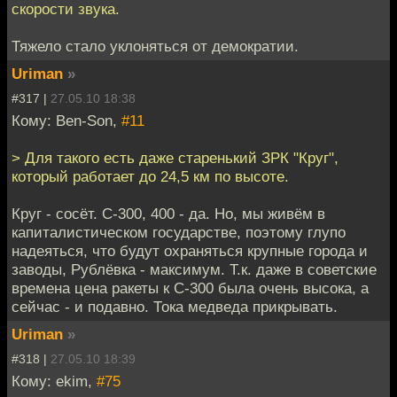
скорости звука.
Тяжело стало уклоняться от демократии.
Uriman
»
#317 |
27.05.10 18:38
Кому: Ben-Son,
#11
> Для такого есть даже старенький ЗРК "Круг",
который работает до 24,5 км по высоте.
Круг - сосёт. С-300, 400 - да. Но, мы живём в
капиталистическом государстве, поэтому глупо
надеяться, что будут охраняться крупные города и
заводы, Рублёвка - максимум. Т.к. даже в советские
времена цена ракеты к С-300 была очень высока, а
сейчас - и подавно. Тока медведа прикрывать.
Uriman
»
#318 |
27.05.10 18:39
Кому: ekim,
#75