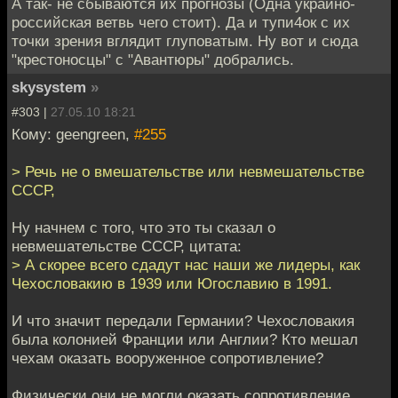
А так- не сбываются их прогнозы (Одна украино-
российская ветвь чего стоит). Да и тупи4ок с их
точки зрения вглядит глуповатым. Ну вот и сюда
"крестоносцы" с "Авантюры" добрались.
skysystem
»
#303 |
27.05.10 18:21
Кому: geengreen,
#255
> Речь не о вмешательстве или невмешательстве
СССР,
Ну начнем с того, что это ты сказал о
невмешательстве СССР, цитата:
> А скорее всего сдадут нас наши же лидеры, как
Чехословакию в 1939 или Югославию в 1991.
И что значит передали Германии? Чехословакия
была колонией Франции или Англии? Кто мешал
чехам оказать вооруженное сопротивление?
Физически они не могли оказать сопротивление,