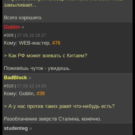
замыливает...
Всего хорошего.
Goblin
»
#309 |
27.05.10 18:27
Кому: WEB-мастер,
#76
> Как РФ может воевать с Китаем?
Поживёшь чуток - увидишь.
BadBlock
»
#310 |
27.05.10 18:29
Кому: Goblin,
#39
> А у нас против таких ракет что-нибудь есть?
Разоблачение зверств Сталина, конечно.
studenteg
»