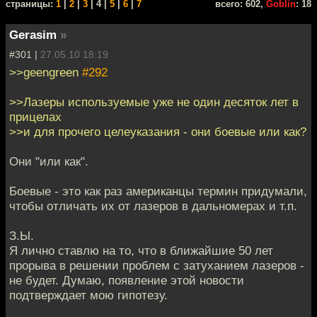
cтраницы:
1
|
2
|
3
| 4 |
5
|
6
|
7
всего: 602,
Goblin
: 18
Gerasim
»
#301 |
27.05.10 18:19
>>geengreen
#292
>>Лазеры используемые уже не один десяток лет в
прицелах
>>и для прочего целеуказания - они боевые или как?
Они "или как".
Боевые - это как раз американцы термин придумали,
чтобы отличать их от лазеров в дальномерах и т.п.
З.Ы.
Я лично ставлю на то, что в ближайшие 50 лет
прорыва в решении проблем с затуханием лазеров -
не будет. Думаю, появление этой новости
подтверждает мою гипотезу.