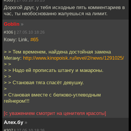
#305 |
27.05.10 18:25
Дорогой друг, у тебя исходные пять комментариев в
час, ты необоснованно жалуешься на лимит.
Goblin
»
#306 |
27.05.10 18:26
Кому: Link,
#65
> > Тем временем, найдена достойная замена
Мегану:
http://www.kinopoisk.ru/level/2/news/1291025/
> >
> > Надо ей прописать штангу и макароны.
> >
> > Становая тяга спасёт девушку.
>
> Становая вместе с белково-углеводным
гейнером!!!
[с уважением смотрит на ценителя красоты]
Алех.бу
»
#307 |
27.05.10 18:26