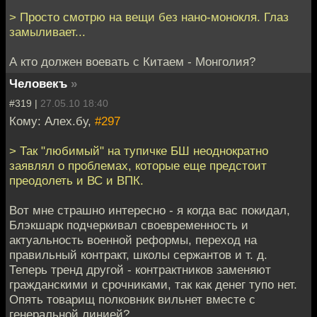
> Просто смотрю на вещи без нано-монокля. Глаз
замыливает...
А кто должен воевать с Китаем - Монголия?
Человекъ
»
#319 |
27.05.10 18:40
Кому: Алех.бу,
#297
> Так "любимый" на тупичке БШ неоднократно
заявлял о проблемах, которые еще предстоит
преодолеть и ВС и ВПК.
Вот мне страшно интересно - я когда вас покидал,
Блэкшарк подчеркивал своевременность и
актуальность военной реформы, переход на
правильный контракт, школы сержантов и т. д.
Теперь тренд другой - контрактников заменяют
гражданскими и срочниками, так как денег тупо нет.
Опять товарищ полковник вильнет вместе с
генеральной линией?