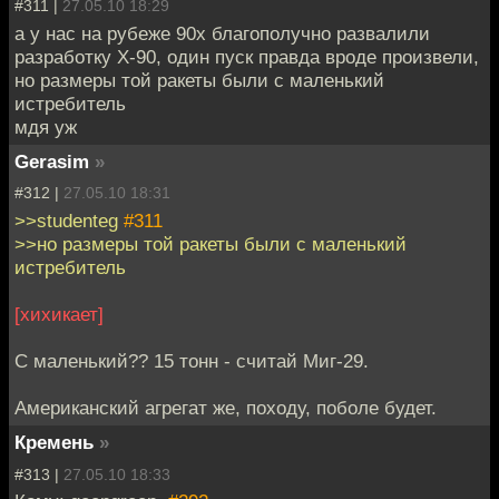
#311 |
27.05.10 18:29
а у нас на рубеже 90х благополучно развалили
разработку Х-90, один пуск правда вроде произвели,
но размеры той ракеты были с маленький
истребитель
мдя уж
Gerasim
»
#312 |
27.05.10 18:31
>>studenteg
#311
>>но размеры той ракеты были с маленький
истребитель
[хихикает]
С маленький?? 15 тонн - считай Миг-29.
Американский агрегат же, походу, поболе будет.
Кремень
»
#313 |
27.05.10 18:33