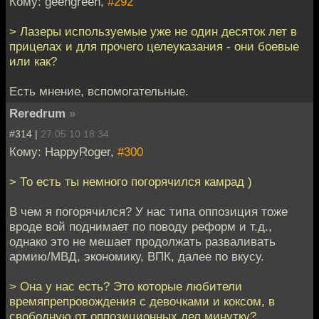
Кому: geengreen,
#292
> Лазеры используемые уже не один десяток лет в
прицелах и для прочего целеуказания - они боевые
или как?
Есть мнение, вспомогательные.
Reredrum
»
#314 |
27.05.10 18:34
Кому: HappyRoger,
#300
> То есть ты немного погорячился камрад )
В чем я погорячился? У нас типа оппозиция тоже
вроде вой поднимает по поводу реформ и т.д.,
однако это не мешает продолжать разваливать
армию/МВД, экономику, ВПК, далее по вкусу.
> Она у нас есть? Это которые любители
времяпрепровождения с девочками и коксом, в
свободную от оппозиционных дел минутку?