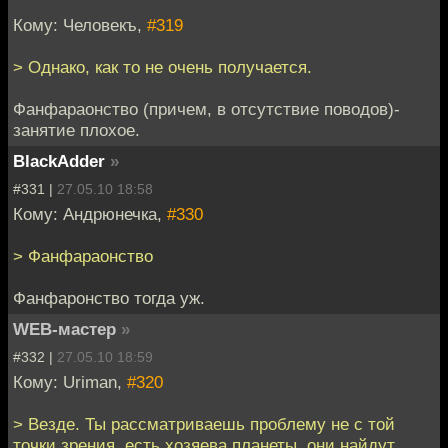
Кому: Человекъ,
#319
> Однако, как то не очень получается.
Фанфараонство (причем, в отсутствие поводов)-
занятие плохое.
BlackAdder
»
#331 |
27.05.10 18:58
Кому: Андрюнечка,
#330
> Фанфараонство
Фанфаронство тогда уж.
WEB-мастер
»
#332 |
27.05.10 18:59
Кому: Uriman,
#320
> Везде. Ты рассматриваешь проблему не с той
точки зрения. есть хозяева планеты, они найдут