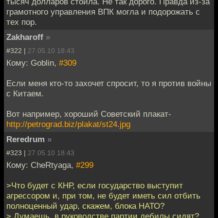
тысяч долларов стоила. Не так дорого. Правда из-за
грамотного управления ВПК могла и подорожать с
тех пор.
Zakharoff
»
#322 |
27.05.10 18:43
Кому: Goblin,
#309
Если меня кто-то захочет спросит, то я против войны
с Китаем.
Вот например, хороший Советский плакат-
http://petrograd.biz/plakat/st24.jpg
Reredrum
»
#323 |
27.05.10 18:43
Кому: CheRtyaga,
#299
>Что будет с КНР, если государство выступит
агрессором и, при том, не будет иметь сил отбить
полноценный удар, скажем, блока НАТО?
> Думаешь, в руководстве партии дебилы сидят?