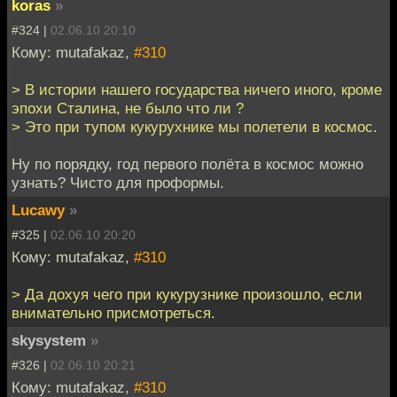
koras
»
#324 |
02.06.10 20:10
Кому: mutafakaz,
#310
> В истории нашего государства ничего иного, кроме
эпохи Сталина, не было что ли ?
> Это при тупом кукурухнике мы полетели в космос.
Ну по порядку, год первого полёта в космос можно
узнать? Чисто для проформы.
Lucawy
»
#325 |
02.06.10 20:20
Кому: mutafakaz,
#310
> Да дохуя чего при кукурузнике произошло, если
внимательно присмотреться.
skysystem
»
#326 |
02.06.10 20:21
Кому: mutafakaz,
#310