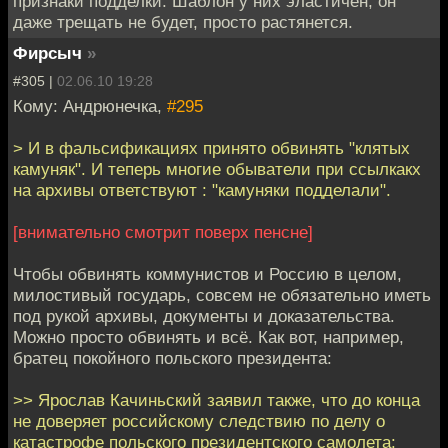
признаки подделки. Шаблон у них эластичен, он
даже трещать не будет, просто растянется.
Фирсыч
»
#305 |
02.06.10 19:28
Кому: Андрюнечка,
#295
> И в фальсификациях принято обвинять "клятых
камуняк". И теперь многие обыватели при ссылкакх
на архивы ответствуют : "камуняки подделали".
[внимательно смотрит поверх пенсне]
Чтобы обвинять коммунистов и Россию в целом,
милостивый государь, совсем не обязательно иметь
под рукой архивы, документы и доказательства.
Можно просто обвинять и всё. Как вот, например,
братец покойного польского президента:
>> Ярослав Качиньский заявил также, что до конца
не доверяет российскому следствию по делу о
катастрофе польского президентского самолета: