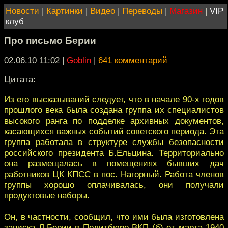
Новости
|
Картинки
|
Видео
|
Переводы
|
Магазин
|
VIP
клуб
Про письмо Берии
02.06.10 11:02
|
Goblin
|
641 комментарий
Цитата:
Из его высказываний следует, что в начале 90-х годов
прошлого века была создана группа их специалистов
высокого ранга по подделке архивных документов,
касающихся важных событий советского периода. Эта
группа работала в структуре службы безопасности
российского президента Б.Ельцина. Территориально
она размещалась в помещениях бывших дач
работников ЦК КПСС в пос. Нагорный. Работа членов
группы хорошо оплачивалась, они получали
продуктовые наборы.
Он, в частности, сообщил, что ими была изготовлена
записка Л.Берии в Политбюро ВКП (б) от марта 1940