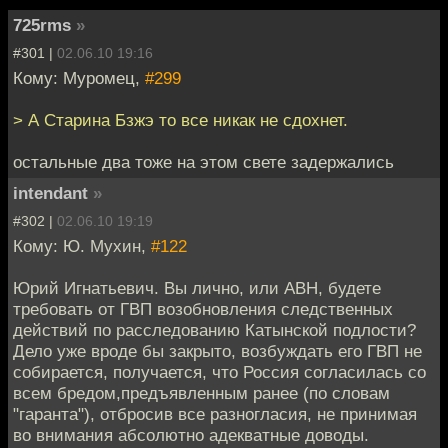
725rms
»
#301 |
02.06.10 19:16
Кому: Муромец,
#299
> А Старина Бзжэ то все никак не сдохнет.
остальные два тоже на этом свете задержались
intendant
»
#302 |
02.06.10 19:19
Кому: Ю. Мухин,
#122
Юрий Игнатьевич. Вы лично, или АВН, будете
требовать от ГВП возобновления следственных
действий по расследованию Катынской подлости?
Дело уже вроде бы закрыто, возбуждать его ГВП не
собирается, получается, что Россия согласилась со
всем бредом,предъявленным ранее (по словам
"гаранта"), отбросив все разногласия, не принимая
во внимания абсолютно адекватные доводы.