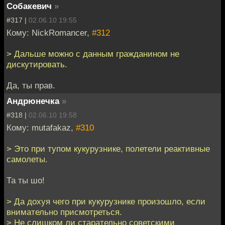
Собакевич
»
#317 |
02.06.10 19:55
Кому: NickRomancer,
#312
> Дальше можно с данным гражданином не
дискутировать.
Да, ты прав.
Андрюнечка
»
#318 |
02.06.10 19:58
Кому: mutafakaz,
#310
> Это при тупом кукурузнике, полетели реактивные
самолеты.
Та ты шо!
> Да дохуя чего при кукурузнике произошло, если
внимательно присмотреться.
> Не слишком ли старательно советскими