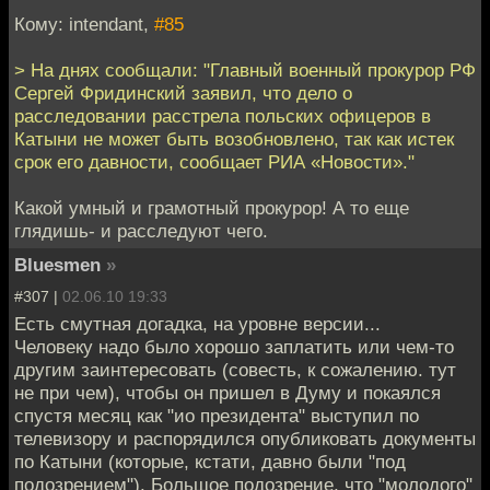
Кому: intendant,
#85
> На днях сообщали: "Главный военный прокурор РФ
Сергей Фридинский заявил, что дело о
расследовании расстрела польских офицеров в
Катыни не может быть возобновлено, так как истек
срок его давности, сообщает РИА «Новости»."
Какой умный и грамотный прокурор! А то еще
глядишь- и расследуют чего.
Bluesmen
»
#307 |
02.06.10 19:33
Есть смутная догадка, на уровне версии...
Человеку надо было хорошо заплатить или чем-то
другим заинтересовать (совесть, к сожалению. тут
не при чем), чтобы он пришел в Думу и покаялся
спустя месяц как "ио президента" выступил по
телевизору и распорядился опубликовать документы
по Катыни (которые, кстати, давно были "под
подозрением"). Большое подозрение, что "молодого"