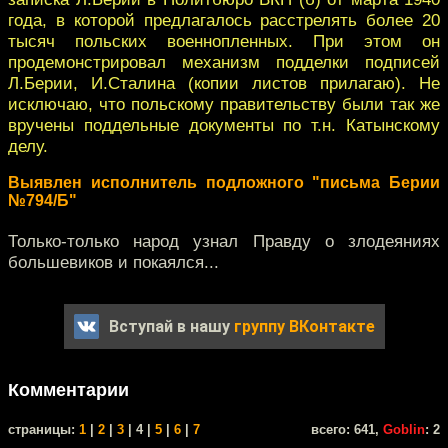
года, в которой предлагалось расстрелять более 20
тысяч польских военнопленных. При этом он
продемонстрировал механизм подделки подписей
Л.Берии, И.Сталина (копии листов прилагаю). Не
исключаю, что польскому правительству были так же
вручены поддельные документы по т.н. Катынскому
делу.
Выявлен исполнитель подложного "письма Берии
№794/Б"
Только-только народ узнал Правду о злодеяниях
большевиков и покаялся...
Вступай в нашу
группу ВКонтакте
Комментарии
cтраницы:
1
|
2
|
3
| 4 |
5
|
6
|
7
всего: 641,
Goblin
: 2