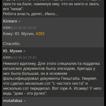
просто на.бали, намекнув ему, что он никто и звать
его "никак".
Ребята власть делят...Имхо...
Kintaro
»
#308 |
02.06.10 19:43
Кому: Ю. Мухин,
#293
Спасибо.
Ю. Мухин
»
#309 |
02.06.10 19:43
Немного вдогонку. Для этого специалиста подделка
катынских документов была эпизодом, бригада у
них была большая, он в основном
фальсифицировал документы Генштаба. Уверяет,
что сделал несколько сот "с чистого листа" и
несколько сот переделал. Вот горе А. Исаеву! У него
ведь "доки - это рулез".
mutafakaz
»