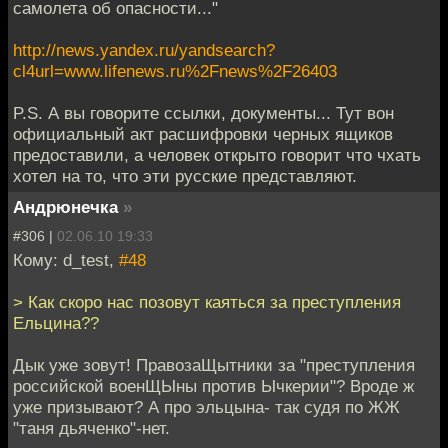
самолета об опасности..."
http://news.yandex.ru/yandsearch?
cl4url=www.lifenews.ru%2Fnews%2F26403
P.S. А вы говорите ссылки, документы... Тут вон
официальный акт расшифровки черных ящиков
предоставили, а человек открыто говорит что чхать
хотел на то, что эти русские представляют.
Андрюнечка
»
#306 |
02.06.10 19:33
Кому: d_test,
#48
> Как скоро нас позовут каяться за преступления
Ельцина??
Дык уже зовут! ПравозаЩытники за "преступления
российской военЩЫны против Ычкерии"? Вроде ж
уже призывают? А про эльцына- так судя по ЖЖ
"таня дьяченко"-нет.