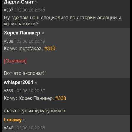
Дадли Смит
»
#337 |
02.06.10 20:48
Ну где там наш специалист по истории авиации и
космонавтики?
Хорек Паникер
»
#338 |
02.06.10 20:49
Кому: mutafakaz,
#310
[Охуевая]
Вот это экспонат!!
whisper2004
»
#339 |
02.06.10 20:57
Кому: Хорек Паникер,
#338
фанат тупых кукурузников
Lucawy
»
#340 |
02.06.10 20:58