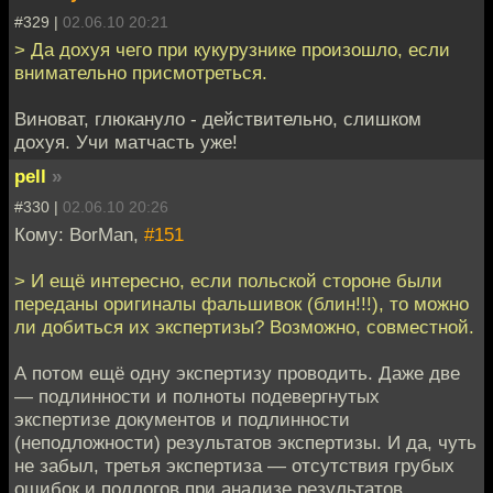
#329 |
02.06.10 20:21
> Да дохуя чего при кукурузнике произошло, если
внимательно присмотреться.
Виноват, глюкануло - действительно, слишком
дохуя. Учи матчасть уже!
pell
»
#330 |
02.06.10 20:26
Кому: BorMan,
#151
> И ещё интересно, если польской стороне были
переданы оригиналы фальшивок (блин!!!), то можно
ли добиться их экспертизы? Возможно, совместной.
А потом ещё одну экспертизу проводить. Даже две
— подлинности и полноты подевергнутых
экспертизе документов и подлинности
(неподложности) результатов экспертизы. И да, чуть
не забыл, третья экспертиза — отсутствия грубых
ошибок и подлогов при анализе результатов