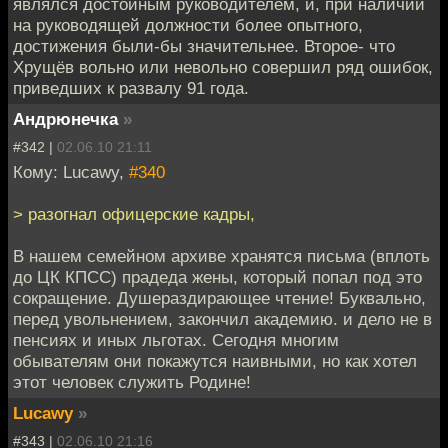
являлся достойным руководителем, и, при наличии
на руководящей должности более опытного,
достижения были-бы значительнее. Второе- что
Хрущёв вольно или невольно совершил ряд ошибок,
приведших к развалу 91 года.
Андрюнечка
»
#342 |
02.06.10 21:11
Кому: Lucawy,
#340
> разогнал офицерские кадры,
В нашем семейном архиве хранятся письма (вплоть
до ЦК КПСС) прадеда жены, который попал под это
сокращение. Душераздирающее чтение! Буквально,
перед увольнением, закончил академию. и дело не в
пенсиях и иных льготах. Сегодня многим
обывателям они покажутся наивными, но как хотел
этот человек служить Родине!
Lucawy
»
#343 |
02.06.10 21:16