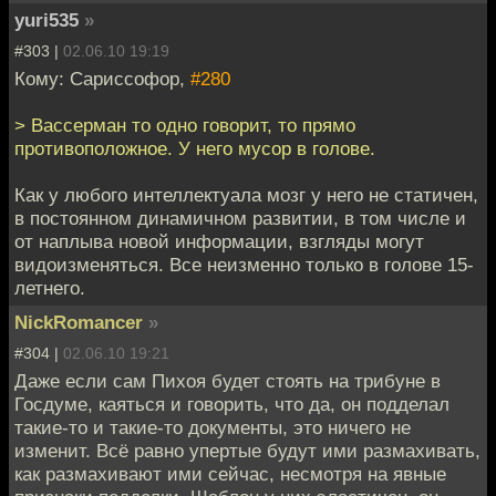
yuri535
»
#303 |
02.06.10 19:19
Кому: Сариссофор,
#280
> Вассерман то одно говорит, то прямо
противоположное. У него мусор в голове.
Как у любого интеллектуала мозг у него не статичен,
в постоянном динамичном развитии, в том числе и
от наплыва новой информации, взгляды могут
видоизменяться. Все неизменно только в голове 15-
летнего.
NickRomancer
»
#304 |
02.06.10 19:21
Даже если сам Пихоя будет стоять на трибуне в
Госдуме, каяться и говорить, что да, он подделал
такие-то и такие-то документы, это ничего не
изменит. Всё равно упертые будут ими размахивать,
как размахивают ими сейчас, несмотря на явные