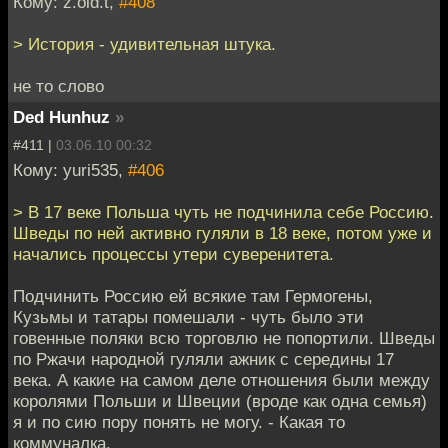
Кому: z.old.t,
#408
> История - удивительная штука.
не то слово
Ded Hunhuz
»
#411 |
03.06.10 00:32
Кому: yuri535,
#406
> В 17 веке Польша чуть не подчинила себе Россию.
Шведы по ней активно гуляли в 18 веке, потом уже и
начались процессы утери суверенитета.
Подчинить Россию ей всякие там Гермогены,
Кузьмы и татары помешали - чуть было эти
говенные поляки всю торговлю не попортили. Шведы
по Ржачи народной гуляли ажник с середины 17
века. А какие на самом деле отношения были между
королями Польши и Швеции (вроде как одна семья)
я и по сию пору понять не могу. - Какая то
коммуналка.