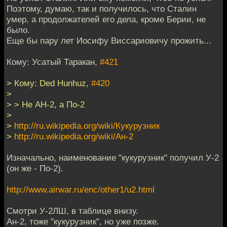
Поэтому, думаю, так и получилось, что Сталин
умер, а продолжателей его дела, кроме Берии, не
было.
Еще бы пару лет Иосифу Виссариовичу прожить...
Кому: Усатый Таракан,
#421
> Кому: Ded Hunhuz,
#420
>
> > Не АН-2, а По-2
>
>
http://ru.wikipedia.org/wiki/Кукурузник
>
http://ru.wikipedia.org/wiki/Ан-2
Изначально, наименование "кукурузник" получил У-2
(он же - По-2).
http://www.airwar.ru/enc/other1/u2.html
Смотри У-2ЛШ, в таблице внизу.
Ан-2, тоже "кукурузник", но уже позже.