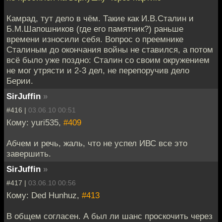
Камрад, тут дело в чём. Такие как И.В.Сталин и
Б.М.Шапошников (где его памятник?) раньше
времени износили себя. Вопрос о преемнике
Сталиным до окончания войны не ставился, а потом
всё было уже поздно: Сталин со своим окружением
не мог утрясти и 2-3 дел, не перепоручив дело
Берии.
SirJuffin
»
#416 |
03.06.10 00:51
Кому: yuri535,
#409
Абчем и речь, жаль, что не успел ИВС все это
завершить.
SirJuffin
»
#417 |
03.06.10 00:56
Кому: Ded Hunhuz,
#413
В общем согласен. А был ли шанс проскочить через