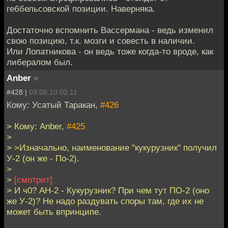
геббельсовской позиции. Наверняка.
Достаточно вспомнить Вассермана - ведь изменил
свою позицию, т.к. мозги и совесть в наличии.
Или Лопатникова - он ведь тоже когда-то вроде, как
либералом был.
Anber
»
#428 |
03.06.10 02:11
Кому: Усатый Таракан,
#426
> Кому: Anber,
#425
>
> >Изначально, наименование "кукурузник" получил
У-2 (он же - По-2).
>
>
[смотрит]
> И ч0? АН-2 - Кукурузник? При чем тут ПО-2 (оно
же У-2)? Не надо раздувать споры там, где их не
может быть впринципе.