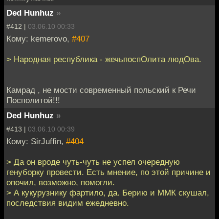
Ded Hunhuz
»
#412 |
03.06.10 00:33
Кому: kemerovo,
#407
> Народная республика - жечьпоспОлита людОва.
Камрад , не мости современный польский к Речи
Посполитой!!!
Ded Hunhuz
»
#413 |
03.06.10 00:39
Кому: SirJuffin,
#404
> Да он вроде чуть-чуть не успел очередную
генуборку провести. Есть мнение, по этой причине и
опочил, возможно, помогли.
> А кукурузнику фартило, да. Берию и ММК скушал,
последствия видим ежедневно.