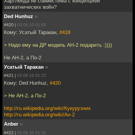
Хартленда не совместима с концепцией
захватнических войн?
Ded Hunhuz
»
#420 |
03.06.10 01:05
Кому: Усатый Таракан,
#418
> Надо ему на ДР модель АН-2 подарить :))))
Не АН-2, а По-2
Усатый Таракан
»
#421 |
03.06.10 01:22
Кому: Ded Hunhuz,
#420
> Не АН-2, а По-2
http://ru.wikipedia.org/wiki/Кукурузник
http://ru.wikipedia.org/wiki/Ан-2
Anber
»
#422 |
03.06.10 01:31