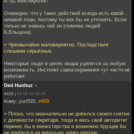
А ты, конспиролог!
Очевидно, что у таких действий всегда есть какой-
никакой план, поэтому ты мог бы не уточнять. Если
только не знаешь чей он (помимо людей
Б.Ельцина).
> Чрезвычайно маловероятно. Последствия
слишком серьёзные.
Некоторые люди в целях пиара уцепятся за любую
возможность. Инстинкт самосохранения тут часто не
работает.
Ded Hunhuz
»
#415 |
03.06.10 00:47
Кому: yuri535,
#409
> Плохо, что окончательно не добился своего снятия
с должности секретаря, тогда и весь свой авторитет
перенес бы в министерства и возможно Хрущев бы
не пробился на верхушку через партию