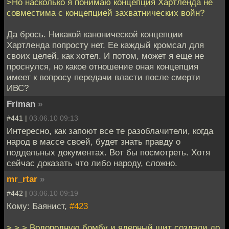
>Но насколько я понимаю концепция Хартленда не
совместима с концепцией захватнических войн?
Да брось. Никакой канонической концепции
Хартленда попросту нет. Ее каждый кромсал для
своих целей, как хотел. И потом, может я еще не
проснулся, но какое отношение оная концепция
имеет к вопросу передачи власти после смерти
ИВС?
Friman
»
#441 |
03.06.10 09:13
Интересно, как запоют все те разоблачители, когда
народ в массе своей, будет знать правду о
поддельных документах. Вот бы посмотреть. Хотя
сейчас доказать что либо народу, сложно.
mr_rtar
»
#442 |
03.06.10 09:19
Кому: Баянист,
#423
> > > Водородную бомбу и ядерный щит создали до