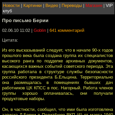
Новости
|
Картинки
|
Видео
|
Переводы
|
Магазин
|
VIP
клуб
Про письмо Берии
02.06.10 11:02
|
Goblin
|
641 комментарий
Цитата:
Из его высказываний следует, что в начале 90-х годов
прошлого века была создана группа их специалистов
высокого ранга по подделке архивных документов,
касающихся важных событий советского периода. Эта
группа работала в структуре службы безопасности
российского президента Б.Ельцина. Территориально
она размещалась в помещениях бывших дач
работников ЦК КПСС в пос. Нагорный. Работа членов
группы хорошо оплачивалась, они получали
продуктовые наборы.
Он, в частности, сообщил, что ими была изготовлена
записка Л.Берии в Политбюро ВКП (б) от марта 1940