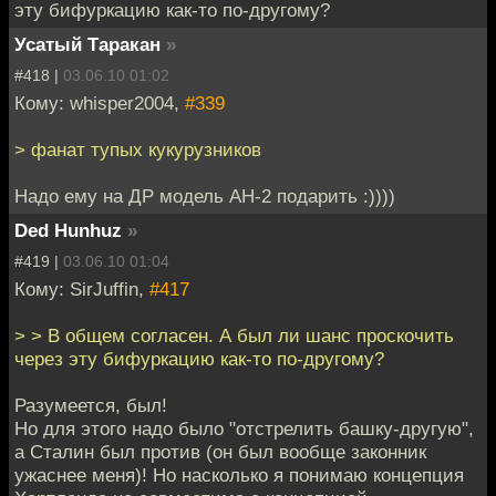
эту бифуркацию как-то по-другому?
Усатый Таракан
»
#418 |
03.06.10 01:02
Кому: whisper2004,
#339
> фанат тупых кукурузников
Надо ему на ДР модель АН-2 подарить :))))
Ded Hunhuz
»
#419 |
03.06.10 01:04
Кому: SirJuffin,
#417
> > В общем согласен. А был ли шанс проскочить
через эту бифуркацию как-то по-другому?
Разумеется, был!
Но для этого надо было "отстрелить башку-другую",
а Сталин был против (он был вообще законник
ужаснее меня)! Но насколько я понимаю концепция