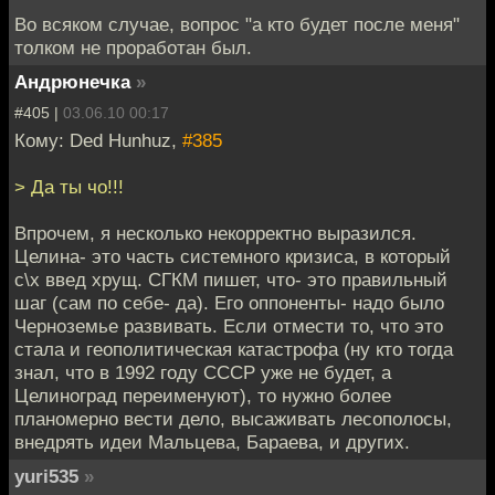
Во всяком случае, вопрос "а кто будет после меня"
толком не проработан был.
Андрюнечка
»
#405 |
03.06.10 00:17
Кому: Ded Hunhuz,
#385
> Да ты чо!!!
Впрочем, я несколько некорректно выразился.
Целина- это часть системного кризиса, в который
с\х введ хрущ. СГКМ пишет, что- это правильный
шаг (сам по себе- да). Его оппоненты- надо было
Черноземье развивать. Если отмести то, что это
стала и геополитическая катастрофа (ну кто тогда
знал, что в 1992 году СССР уже не будет, а
Целиноград переименуют), то нужно более
планомерно вести дело, высаживать лесополосы,
внедрять идеи Мальцева, Бараева, и других.
yuri535
»