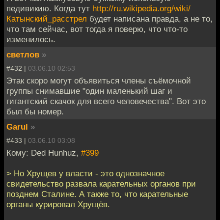
педивикию. Когда тут
http://ru.wikipedia.org/wiki/
Катынский_расстрел
будет написана правда, а не то,
что там сейчас, вот тогда я поверю, что что-то
изменилось.
светлов
»
#432 |
03.06.10 02:53
Этак скоро могут объявиться члены съёмочной
группы снимавшие "один маленький шаг и
гигантский скачок для всего человечества". Вот это
был бы номер.
Garul
»
#433 |
03.06.10 03:08
Кому: Ded Hunhuz,
#399
> Но Хрущев у власти - это однозначное
свидетельство развала карательных органов при
позднем Сталине. А также то, что карательные
органы курировал Хрущёв.