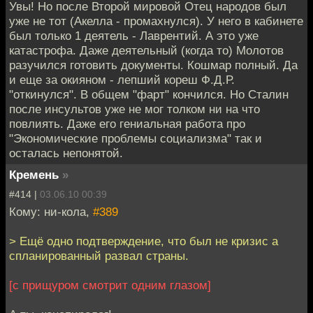
Увы! Но после Второй мировой Отец народов был
уже не тот (Акелла - промахнулся). У него в кабинете
был только 1 деятель - Лаврентий. А это уже
катастрофа. Даже деятельный (когда то) Молотов
разучился готовить документы. Кошмар полный. Да
и еще за окияном - лепший кореш Ф.Д.Р.
"откинулся". В общем "фарт" кончился. Но Сталин
после инсультов уже не мог толком ни на что
повлиять. Даже его гениальная работа про
"Экономические проблемы социализма" так и
осталась непонятой.
Кремень
»
#414 |
03.06.10 00:39
Кому: ни-кола,
#389
> Ещё одно подтверждение, что был не кризис а
спланированный развал страны.
[с прищуром смотрит одним глазом]