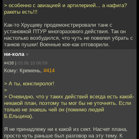
> особенно с авиацией и артилерией... а нафига?
ракеты есть!!!
Как-то Хрущеву продемонстрировали танк с
установкой ПТУР многоразового действия. Так он
настолько возбудился, что чуть не повелел убрать с
танков пушки! Военные кое-как отговорили.
ни-кола
»
#438 |
03.06.10 06:59
Кому: Кремень,
#414
> А ты, конспиролог!
>
> Очевидно, что у таких действий всегда есть какой-
никакой план, поэтому ты мог бы не уточнять. Если
только не знаешь чей он (помимо людей
Б.Ельцина).
Я не принадлежу ни к какой из сект. Насчет плана,
просто чуть раньше был разговор на эту тему. К