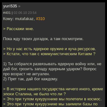
yuri535
»
#401 |
02.06.10 23:54
Кому: mutafakaz,
#310
> Расскажи мне.
Пока жду твоих догадок, а там посмотрим.
> Но у нас есть ядерное оружие и куча ресурсов.
> Кстати, что там с коммунистическим Китаем ?
1) Ты собрался развязывать ядерную войну или, не
дай бог, грозить западу ядерным ударом? Вопрос
про возраст не актуален.
2) Прет так, дай бог каждому.
> В истории нашего государства ничего иного, кроме
эпохи Сталина, не было что ли ?
> Это при тупом кукурухнике мы полетели в космос.
> Это при тупом кукурузнике мы заимели базы по