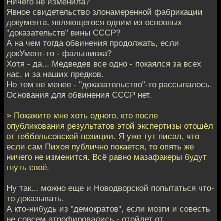
Ничего не изменила?
Явное свидетельство злонамеренной фабрикации
документа, являющегося одним из основных
"доказательств" вины СССР?
А на чем тогда обвинения продолжать, если
докУмент-то - фальшивка?
Хотя - да... Медведев все одно - покаялся за всех
нас, и за наших предков.
Но тем не менее - "доказательство"-то рассыпалось.
Основания для обвинения СССР нет.
> Покажите мне хоть одного, кто после
опубликования результатов этой экспертизы отошёл
от геббельсовской позиции. Я уже тут писал, что
если сам Пихоя публично покается, то опять же
ничего не изменится. Всё равно мазафакеры будут
гнуть своё.
Ну так... можно еще и Новодворской попытаться что-
то доказывать.
А кто-нибудь из "демократов", если мозги и совесть
не совсем атрофировались - отойдет от