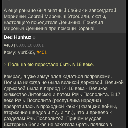
А еще раньше был знатный бабник и завсегдатай
Мариинки Сергей Мироныч! Угробили, скоты,
настоящего победителя Деникина. Победил
Мироныч Деникина при помощи Корана!
Ded Hunhuz
»
#403 |
03.06.10 00:01
Кому: yuri535,
#401
> Польша ею перестала быть в 18 веке.
Камрад, я уже замучался кидаться поправками.
Польша никогда не была великой державой. Великой
державой была в период 14-16 века - Великое
княжество Литовское и потом Речь Посполита. В 17
веке Речь Посполита (республика народна)
превратилась в проходной кабак (казацкие войны,
вторжение шведов и т.д. и т.п.), что и привело к
разделам Рчь Посполитой. Причём мудрая
Екатерина Великая не захотела брать поляков в