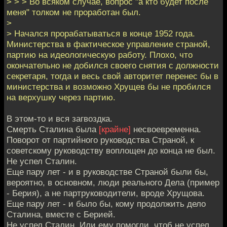
> > > Во всяком случае, вопрос "а кто будет после
меня" толком не проработан был.
>
> Начался прорабатываться в конце 1952 года.
Министерства в фактическое управление страной,
партию на идеологическую работу. Плохо, что
окончательно не добился своего снятия с должности
секретаря, тогда и весь свой авторитет перенес бы в
министерства и возможно Хрущев бы не пробился
на верхушку через партию.
В этом-то и вся загвоздка.
Смерть Сталина была
[крайне]
несвоевременна.
Поворот от партийного руководства Страной, к
советскому руководству воплощен до конца не был.
Не успел Сталин.
Еще пару лет - и в руководстве Страной были бы,
вероятно, в основном, люди реального Дела (пример
- Берия), а не партруководители, вроде Хрущова.
Еще пару лет - и было бы, кому продолжить дело
Сталина, вместе с Берией.
Не успел Сталин. Или ему помогли, чтоб не успел.