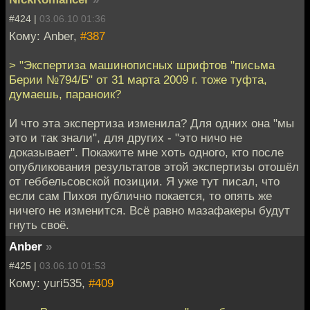
#424 |
03.06.10 01:36
Кому: Anber,
#387
> "Экспертиза машинописных шрифтов "письма
Берии №794/Б" от 31 марта 2009 г. тоже туфта,
думаешь, параноик?
И что эта экспертиза изменила? Для одних она "мы
это и так знали", для других - "это ничо не
доказывает". Покажите мне хоть одного, кто после
опубликования результатов этой экспертизы отошёл
от геббельсовской позиции. Я уже тут писал, что
если сам Пихоя публично покается, то опять же
ничего не изменится. Всё равно мазафакеры будут
гнуть своё.
Anber
»
#425 |
03.06.10 01:53
Кому: yuri535,
#409