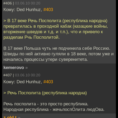
#406 |
03.06.10 00:20
Кому: Ded Hunhuz,
#403
> В 17 веке Речь Посполита (республика народна)
превратилась в проходной кабак (казацкие войны,
вторжение шведов и т.д. и т.п.), что и привело к
разделам Рчь Посполитой.
В 17 веке Польша чуть не подчинила себе Россию.
Шведы по ней активно гуляли в 18 веке, потом уже и
начались процессы утери суверенитета.
kemerovo
»
#407 |
03.06.10 00:20
Кому: Ded Hunhuz,
#403
> Речь Посполита (республика народна)
Речь посполита - это просто республика.
Народная республика - жечьпоспОлита людОва.
z.old.t
»