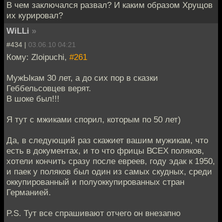
В чем заключался развал? И каким образом Хрущов
их курировал?
WiLLi
»
#434 |
03.06.10 04:21
Кому: Zloipuchi,
#261
МужЫкам 30 лет, а до сих пор в сказки
Геббельсовцев верят.
В шоке был!!!
Я тут с мжиками спорил, которым по 50 лет)
Да, в следующий раз скажиет вашим мужикам, что
есть в документах, и то что фрицы ВСЕХ поляков,
хотели кончить сразу после евреев, году эдак к 1950,
и паек у поляков был один из самых скудных, среди
оккупированный и полуоккупированных стран
Германией.
P.S. Тут все спрашивают отчего он внезапно