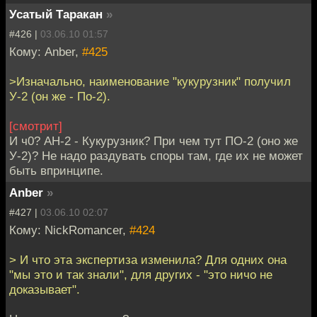
Усатый Таракан
»
#426 |
03.06.10 01:57
Кому: Anber,
#425
>Изначально, наименование "кукурузник" получил
У-2 (он же - По-2).
[смотрит]
И ч0? АН-2 - Кукурузник? При чем тут ПО-2 (оно же
У-2)? Не надо раздувать споры там, где их не может
быть впринципе.
Anber
»
#427 |
03.06.10 02:07
Кому: NickRomancer,
#424
> И что эта экспертиза изменила? Для одних она
"мы это и так знали", для других - "это ничо не
доказывает".