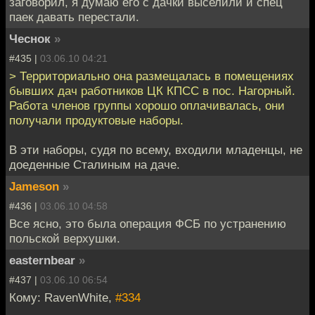
заговорил, я думаю его с дачки выселили и спец
паек давать перестали.
Чеснок
»
#435 |
03.06.10 04:21
> Территориально она размещалась в помещениях
бывших дач работников ЦК КПСС в пос. Нагорный.
Работа членов группы хорошо оплачивалась, они
получали продуктовые наборы.
В эти наборы, судя по всему, входили младенцы, не
доеденные Сталиным на даче.
Jameson
»
#436 |
03.06.10 04:58
Все ясно, это была операция ФСБ по устранению
польской верхушки.
easternbear
»
#437 |
03.06.10 06:54
Кому: RavenWhite,
#334