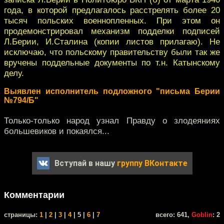
года, в которой предлагалось расстрелять более 20
тысяч польских военнопленных. При этом он
продемонстрировал механизм подделки подписей
Л.Берии, И.Сталина (копии листов прилагаю). Не
исключаю, что польскому правительству были так же
вручены поддельные документы по т.н. Катынскому
делу.
Выявлен исполнитель подложного "письма Берии
№794/Б"
Только-только народ узнал Правду о злодеяниях
большевиков и покаялся...
Вступай в нашу
группу ВКонтакте
Комментарии
cтраницы:
1
|
2
|
3
|
4
| 5 |
6
|
7
всего: 641,
Goblin
: 2