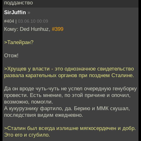
подданство
SirJuffin
»
#404 |
03.06.10 00:09
Кому: Ded Hunhuz,
#399
>Талейран?
Отож!
>Хрущев у власти - это однозначное свидетельство
развала карательных органов при позднем Сталине.
Да он вроде чуть-чуть не успел очередную генуборку
провести. Есть мнение, по этой причине и опочил,
возможно, помогли.
А кукурузнику фартило, да. Берию и ММК скушал,
последствия видим ежедневно.
>Сталин был всегда излишне мягкосердечен и добр.
Это его и сгубило.