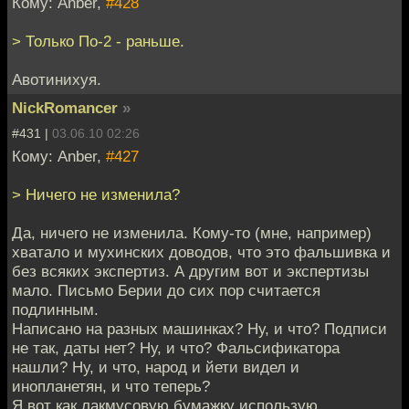
Кому: Anber,
#428
> Только По-2 - раньше.
Авотинихуя.
NickRomancer
»
#431 |
03.06.10 02:26
Кому: Anber,
#427
> Ничего не изменила?
Да, ничего не изменила. Кому-то (мне, например)
хватало и мухинских доводов, что это фальшивка и
без всяких экспертиз. А другим вот и экспертизы
мало. Письмо Берии до сих пор считается
подлинным.
Написано на разных машинках? Ну, и что? Подписи
не так, даты нет? Ну, и что? Фальсификатора
нашли? Ну, и что, народ и йети видел и
инопланетян, и что теперь?
Я вот как лакмусовую бумажку использую