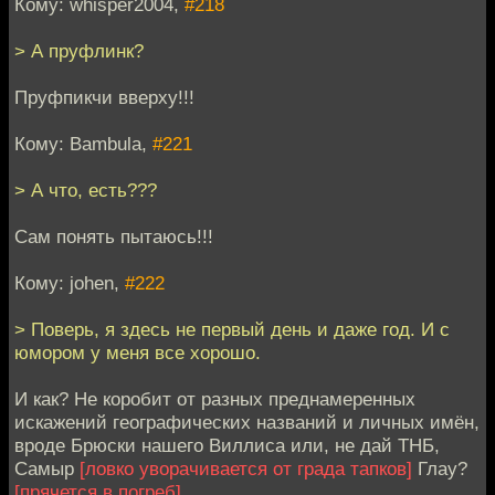
Кому: whisper2004,
#218
> А пруфлинк?
Пруфпикчи вверху!!!
Кому: Bambula,
#221
> А что, есть???
Сам понять пытаюсь!!!
Кому: johen,
#222
> Поверь, я здесь не первый день и даже год. И с
юмором у меня все хорошо.
И как? Не коробит от разных преднамеренных
искажений географических названий и личных имён,
вроде Брюски нашего Виллиса или, не дай ТНБ,
Самыр
[ловко уворачивается от града тапков]
Глау?
[прячется в погреб]