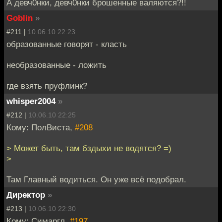
А девч0нки, девч0нки брошенные валяются?!!
Goblin
»
#211 |
10.06.10 22:23
образованные говорят - класть
необразованные - ложить
где взять пруфлинк?
whisper2004
»
#212 |
10.06.10 22:25
Кому: ПолВиста,
#208
> Может быть, там бздыхи не водятся? =)
>
Там Главный водиться. Он уже всё подобрал.
Директор
»
#213 |
10.06.10 22:30
Кому: Симаргл,
#197