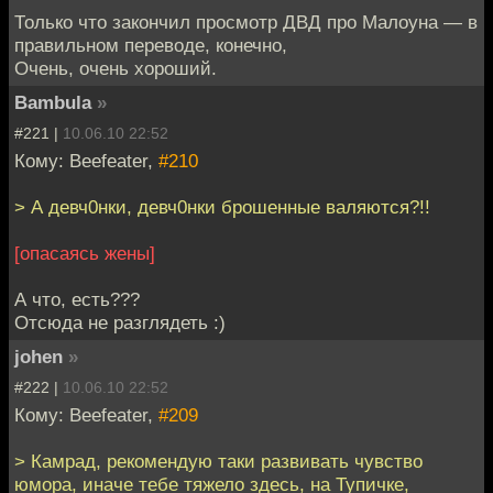
Только что закончил просмотр ДВД про Малоуна — в
правильном переводе, конечно,
Очень, очень хороший.
Bambula
»
#221 |
10.06.10 22:52
Кому: Beefeater,
#210
> А девч0нки, девч0нки брошенные валяются?!!
[опасаясь жены]
А что, есть???
Отсюда не разглядеть :)
johen
»
#222 |
10.06.10 22:52
Кому: Beefeater,
#209
> Камрад, рекомендую таки развивать чувство
юмора, иначе тебе тяжело здесь, на Тупичке,