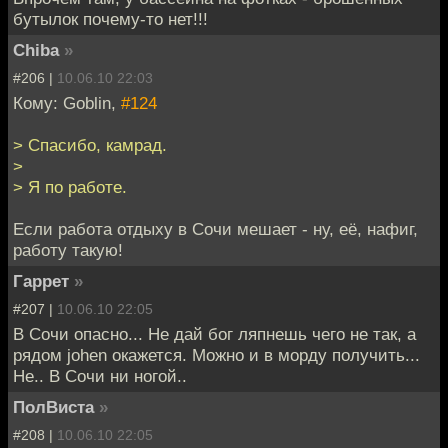
бутылок почему-то нет!!!
Chiba
»
#206 |
10.06.10 22:03
Кому: Goblin,
#124
> Спасибо, камрад.
>
> Я по работе.
Если работа отдыху в Сочи мешает - ну, её, нафиг,
работу такую!
Гаррет
»
#207 |
10.06.10 22:05
В Сочи опасно... Не дай бог ляпнешь чего не так, а
рядом johen окажется. Можно и в морду получить...
Не.. В Сочи ни ногой..
ПолВиста
»
#208 |
10.06.10 22:05