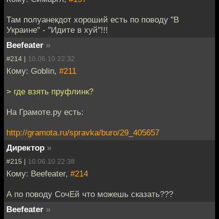
Там полуанекдот хороший есть по поводу "В
Украине" - "Идите в хуй"!!!
Beefeater
»
#214 |
10.06.10 22:32
Кому: Goblin,
#211
> где взять пруфлинк?
На Грамоте.ру есть:
http://gramota.ru/spravka/buro/29_405657
Директор
»
#215 |
10.06.10 22:38
Кому: Beefeater,
#214
А по поводу СочЕй что можешь сказать???
Beefeater
»