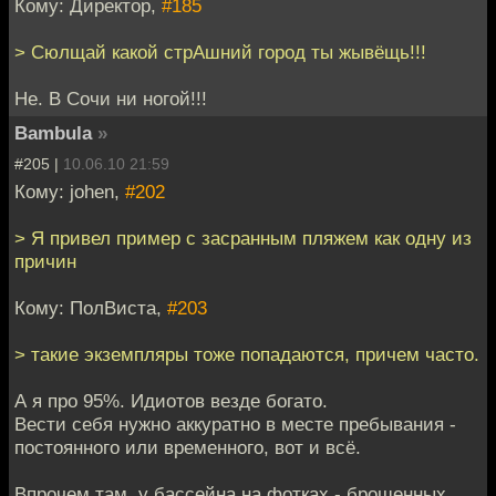
Кому: Директор,
#185
> Сюлщай какой стрАшний город ты жывёщь!!!
Не. В Сочи ни ногой!!!
Bambula
»
#205 |
10.06.10 21:59
Кому: johen,
#202
> Я привел пример с засранным пляжем как одну из
причин
Кому: ПолВиста,
#203
> такие экземпляры тоже попадаются, причем часто.
А я про 95%. Идиотов везде богато.
Вести себя нужно аккуратно в месте пребывания -
постоянного или временного, вот и всё.
Впрочем там, у бассейна на фотках - брошенных