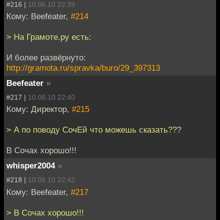
#216 |
10.06.10 22:39
Кому: Beefeater,
#214
> На Грамоте.ру есть:
И более развёрнуто:
http://gramota.ru/spravka/buro/29_397313
Beefeater
»
#217 |
10.06.10 22:40
Кому: Директор,
#215
> А по поводу СочЕй что можешь сказать???
В Сочах хорошо!!!
whisper2004
»
#218 |
10.06.10 22:42
Кому: Beefeater,
#217
> В Сочах хорошо!!!