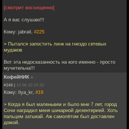
[смотрит восхищенно]
А я вас слушаю!!!
Кому: jabrail,
#225
> Пытался запостить линк на гнездо сетевых
мудаков
Вот эта недосказанность на кого именно - просто
мучительна!!!
КофейНИК
»
#246 |
10.06.10 23:32
Кому: Ilya_kr,
#19
> Когда я был маленьким и было мне 7 лет, город
Сочи наградил меня шикарной дизентерией. Хоть
пальцем затыкай. Аж самолётом был доставлен
домой.