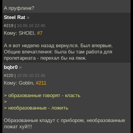
А пруфлинк?
Steel Rat
»
#219 |
10.06.10 22:45
Кому: SHOEI,
#7
А я вот неделю назад вернулся. Был впервые.
Общие впечатления: была бы там работа для
пролетариата - перехал бы на пмж.
bqbr0
»
#220 |
10.06.10 22:46
Кому: Goblin,
#211
> образованные говорят - класть
>
> необразованные - ложить
Образованные кладут с прибором, необразованные
ложат хуй!!!