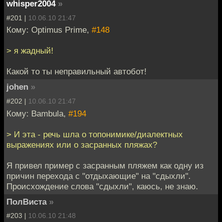
whisper2004
»
#201 |
10.06.10 21:47
Кому: Optimus Prime,
#148
> я жадный!
Какой то ты неправильный автобот!
johen
»
#202 |
10.06.10 21:47
Кому: Bambula,
#194
> И эта - речь шла о топонимике/диалектных
выражениях или о засранных пляжах?
Я привел пример с засранным пляжем как одну из
причин перехода с "отдыхающие" на "сдыхли".
Происхождение слова "сдыхли", каюсь, не знаю.
ПолВиста
»
#203 |
10.06.10 21:48