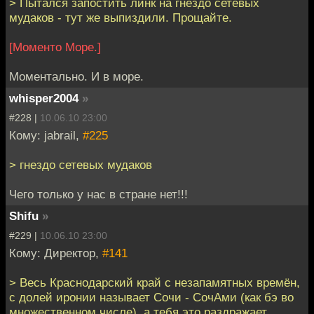
> Пытался запостить линк на гнездо сетевых
мудаков - тут же выпиздили. Прощайте.
[Моменто Море.]
Моментально. И в море.
whisper2004
»
#228 |
10.06.10 23:00
Кому: jabrail,
#225
> гнездо сетевых мудаков
Чего только у нас в стране нет!!!
Shifu
»
#229 |
10.06.10 23:00
Кому: Директор,
#141
> Весь Краснодарский край с незапамятных времён,
с долей иронии называет Сочи - СочАми (как бэ во
множественном числе), а тебя это раздражает.