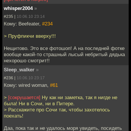
whisper2004
»
#235 |
10.06.10 23:14
Кому: Beefeater,
#234
> Пруфпикчи вверху!!!
Нещитово. Это все фотошоп! А на последней фотке
вообще какой-то страшный лысый небритый дядька
нехорошо смотрит!!
Sleep_walker
»
#236 |
10.06.10 23:17
Кому: wired woman,
#61
>
[сокрушается]
Ну как ни заметка, так я нигде не
была! Ни в Сочи, ни в Питере.
> Расскажите про Сочи так, чтобы захотелось
поехать!
Даа, пока так и не удалось моря увидеть, посидеть