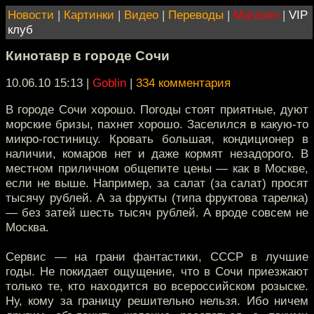
Новости
|
Картинки
|
Видео
|
Переводы
|
Магазин
|
VIP
клуб
Кинотавр в городе Сочи
10.06.10 15:13
|
Goblin
|
334 комментария
В городе Сочи хорошо. Погоды стоят приятные, дуют
морские бризы, пахнет хорошо. Заселился в какую-то
микро-гостиницу. Кровать большая, кондиционер в
наличии, комаров нет и даже кормят незадорого. В
местном приличном общепите цены — как в Москве,
если не выше. Например, за салат (за салат) просят
тысячу рублей. А за фрукты (типа фруктова тарелка)
— без затей шесть тысяч рублей. А вроде совсем не
Москва.
Сервис — на грани фантастики, СССР в лучшие
годы. Не покидает ощущение, что в Сочи приезжают
только те, кто находится во всероссийском розыске.
Ну, кому за границу решительно нельзя. Ибо ничем