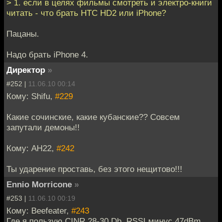
> 1. если в целях фильмы смотреть и электро-книги
читать - что брать HTC HD2 или iPhone?
Пацаны.
Надо брать iPhone 4.
Директор
»
#252 |
11.06.10 00:14
Кому: Shifu,
#229
Какие сочинские, какие кубанские?? Совсем
запутали демоны!!
Кому: АН22,
#242
Ты ударение проставь, без этого нещитово!!!
Ennio Morricone
»
#253 |
11.06.10 00:19
Кому: Beefeater,
#243
Где я пользую CINR 28-30 Db, RSSI минус 47dBm,