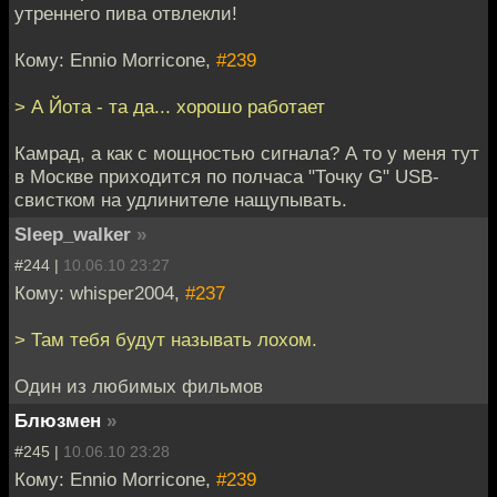
утреннего пива отвлекли!
Кому: Ennio Morricone,
#239
> А Йота - та да... хорошо работает
Камрад, а как с мощностью сигнала? А то у меня тут
в Москве приходится по полчаса "Точку G" USB-
свистком на удлинителе нащупывать.
Sleep_walker
»
#244 |
10.06.10 23:27
Кому: whisper2004,
#237
> Там тебя будут называть лохом.
Один из любимых фильмов
Блюзмен
»
#245 |
10.06.10 23:28
Кому: Ennio Morricone,
#239