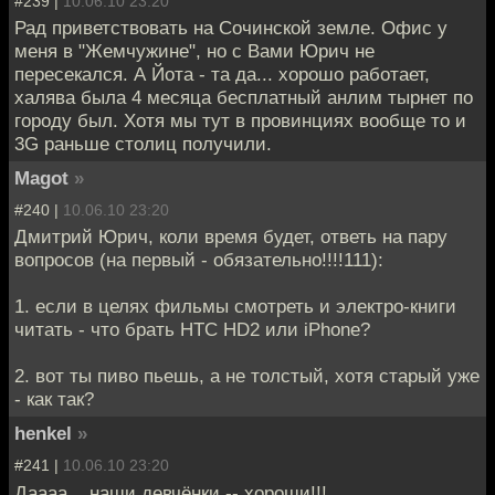
#239 |
10.06.10 23:20
Рад приветствовать на Сочинской земле. Офис у
меня в "Жемчужине", но с Вами Юрич не
пересекался. А Йота - та да... хорошо работает,
халява была 4 месяца бесплатный анлим тырнет по
городу был. Хотя мы тут в провинциях вообще то и
3G раньше столиц получили.
Magot
»
#240 |
10.06.10 23:20
Дмитрий Юрич, коли время будет, ответь на пару
вопросов (на первый - обязательно!!!!111):
1. если в целях фильмы смотреть и электро-книги
читать - что брать HTC HD2 или iPhone?
2. вот ты пиво пьешь, а не толстый, хотя старый уже
- как так?
henkel
»
#241 |
10.06.10 23:20
Даааа... наши девчёнки -- хороши!!!