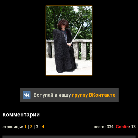
Вступай в нашу
группу ВКонтакте
Комментарии
cтраницы:
1
|
2
| 3 |
4
всего: 334,
Goblin
: 13