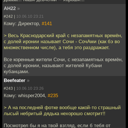
АН22
»
#242 |
10.06.10 23:21
Кому: Директор,
#141
> Весь Краснодарский край с незапамятных времён,
с долей иронии называет Сочи - СочАми (как бэ во
множественном числе), а тебя это раздражает.
Все коренные жители Сочи, с незапамятных времён,
с долей иронии, называют жителей Кубани
кубанцами.
Beefeater
»
#243 |
10.06.10 23:26
Кому: whisper2004,
#235
> А на последней фотке вообще какой-то страшный
лысый небритый дядька нехорошо смотрит!!
Посмотрел бы я на твой взгляд, если б тебя от