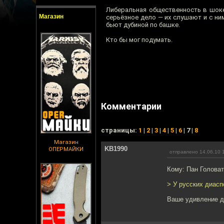
Либеральная общественность в шоке:
Магазин
серьёзное дело — их слушают и с ни
бьют дубиной по башке.
Кто бы мог подумать.
Комментарии
cтраницы:
1
|
2
|
3
|
4
|
5
|
6
| 7 |
8
Магазин
KB1990
ОПЕРМАЙКИ
отправлено 14.06.10 
Кому: Пан Голова
> У русских диасп
Ваше удивление д