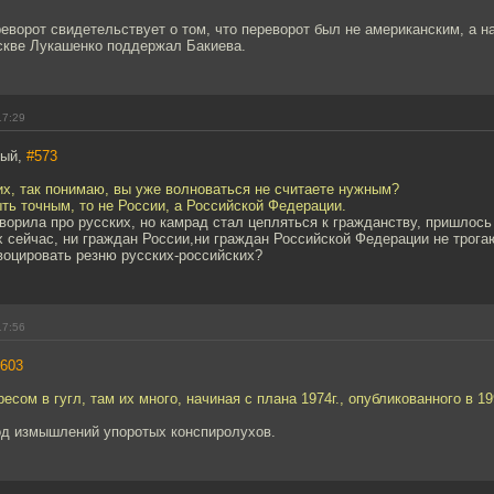
еворот свидетельствует о том, что переворот был не американским, а н
скве Лукашенко поддержал Бакиева.
17:29
тый,
#573
их, так понимаю, вы уже волноваться не считаете нужным?
ыть точным, то не России, а Российской Федерации.
оворила про русских, но камрад стал цепляться к гражданству, пришлось
их сейчас, ни граждан России,ни граждан Российской Федерации не трога
воцировать резню русских-российских?
17:56
603
есом в гугл, там их много, начиная с плана 1974г., опубликованного в 19
лод измышлений упоротых конспиролухов.