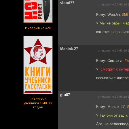
vlood77
отправлено 14.06.10 
Кому: WooJin,
#59
> Мы не рабы, Фед
Империя ножей
кажется неправиль
Maniak-27
отправлено 14.06.10 
Кому: Симаргл,
#5
>
[смотрит с инте
посмотри с интерес
glu87
отправлено 14.06.10 
Советские
учебники 1940-50х
Кому: Maniak-27,
#
годов
> Так они от вас 
Ага, на велосипеда