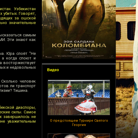
стан. Узбекистан
 убитых. Говорят,
едящих за ошской
льно значительные
высказаться самым
МИ. Эти знают как
ча. Юра споёт "Не
 а когда споют и
да восторжествует
ных и недовольных
Видео
 Сколько человек
отов ли транспорт
гизии? Тишина.
бекской диаспоры,
еские силы. Самое
их завершилось не
О предстоящем Турнире Святого
лне уважительным
Георгия