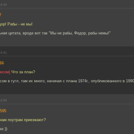
16:36
7
ор! Рабы - не мы!
ная цитата, вроде вот так "Мы не рабы, Федор, рабы немы!"
16:41
66
ресом]
Что за план?
ом в гугл, там их много, начиная с плана 1974г., опубликованного в 1990
16:58
595
к нам поутрам приезжают?
х:))