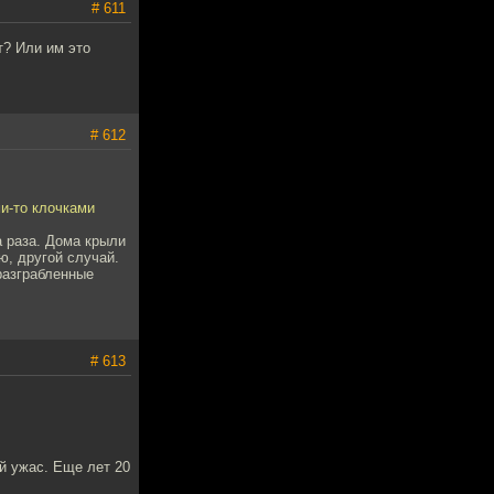
# 611
т? Или им это
# 612
и-то клочками
 раза. Дома крыли
ю, другой случай.
разграбленные
# 613
й ужас. Еще лет 20