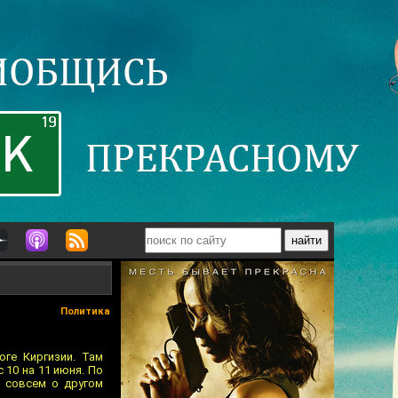
Политика
ге Киргизии. Там
 10 на 11 июня. По
т совсем о другом