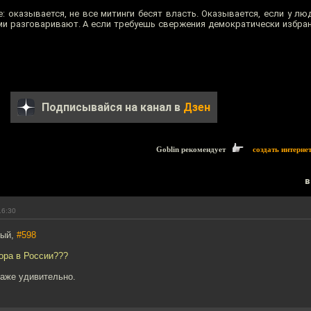
 оказывается, не все митинги бесят власть. Оказывается, если у лю
ми разговаривают. А если требуешь свержения демократически избран
Подписывайся на канал в
Дзен
Goblin рекомендует
создать интерне
в
16:30
тый,
#598
ора в России???
аже удивительно.