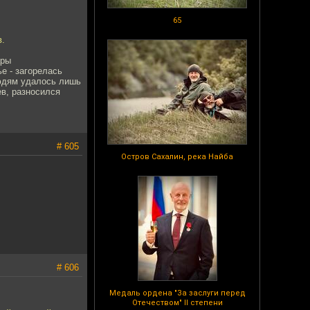
65
в.
ары
ье - загорелась
людям удалось лишь
ев, разносился
# 605
Остров Сахалин, река Найба
# 606
Медаль ордена "За заслуги перед
Отечеством" II степени