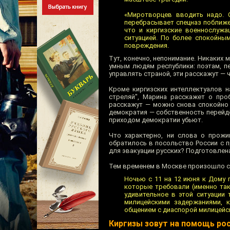
«Миротворцев вводить надо. 
перебрасывает спецназ поближе
что и киргизские военнослужа
ситуацией. По более спокойны
повреждения.
Тут, конечно, непонимание. Никаких
умным людям республики: поэтам, п
управлять страной, эти расскажут — 
Кроме киргизских интеллектуалов 
стреляй", Марина расскажет о про
расскажут — можно снова спокойно р
демократия — собственность перейдё
приходом демократии убьют.
Что характерно, ни слова о прожи
обратилось в посольство России с 
для эвакуации русских? Подготовлен
Тем временем в Москве произошло 
Ночью с 11 на 12 июня к Дому 
которые требовали (именно так
удивительное в этой ситуации
милицейскими задержаниями, к
общением с диаспорой милицейс
Киргизы зовут на помощь ро