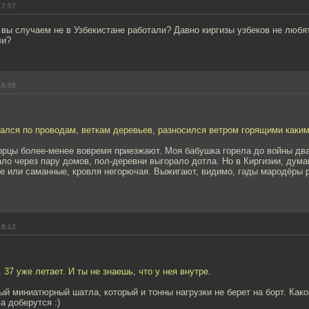
17:57
вы случаем не в Узбекистане работали? Давно киргизы узбеков не любя
ли?
18:05
ался по проводам, веткам деревьев, разносился ветром горящими каким
орцы более-менее вовремя приезжают. Моя бабушка горела до войны два
ло через пару домов, пол-деревни выгорало дотла. Но в Киргизии, дума
е или саманные, кровля негорючая. Выжигают, видимо, гады мародёры 
18:12
. 37 уже летает. И ты не знаешь, что у нея внутре.
й миниатюрный шатла, который и тонны нагрузки не берет на борт. Како
а доберутся :)