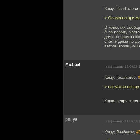
Кому: Пан Голова
> Особенно при ма
В новостях сообщ
А по поводу моего 
дача во время гро
спасти дома по др
ветром горящими 
Мichael
отправлено 14.06.10 
Кому: recanter66,
> посмотри на карт
Какая неприятная 
philya
отправлено 14.06.10 
Кому: Beefeater,
#