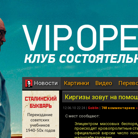
Картинки
Видео
Перев
Новости
Киргизы зовут на помо
12.06.10 22:24 |
Goblin
|
748 комментариев
»
С мест сообщают:
Эпицентром массовых беспоряд
происходят кровопролитные стыч
официальной версии число пог
масштабе трагедии.