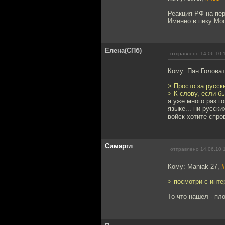
Реакция РФ на пер
Именно в пику Мо
Елена(СПб)
отправлено 14.06.10 
Кому: Пан Голова
> Просто за русск
> К слову, если б
я уже много раз г
языке... ни русск
войск хотите спро
Симаргл
отправлено 14.06.10 
Кому: Maniak-27,
#
> посмотри с интер
То что нашел - п