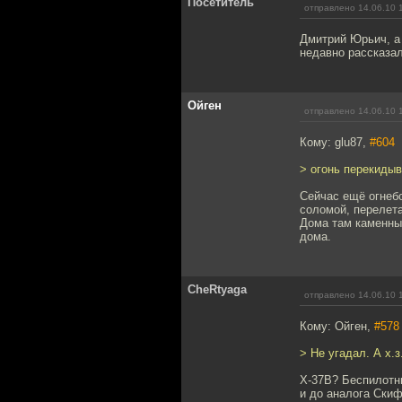
Посетитель
отправлено 14.06.10 
Дмитрий Юрьич, а 
недавно рассказа
Ойген
отправлено 14.06.10 
Кому: glu87,
#604
> огонь перекидыв
Сейчас ещё огнеб
соломой, перелета
Дома там каменны
дома.
CheRtyaga
отправлено 14.06.10 
Кому: Ойген,
#578
> Не угадал. А х.з
X-37B? Беспилотны
и до аналога Скиф