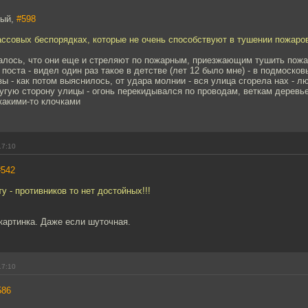
тый,
#598
ссовых беспорядках, которые не очень способствуют в тушении пожаро
алось, что они еще и стреляют по пожарным, приезжающим тушить пож
поста - видел один раз такое в детстве (лет 12 было мне) - в подмосков
зы - как потом выяснилось, от удара молнии - вся улица сгорела нах - 
угую сторону улицы - огонь перекидывался по проводам, веткам деревь
какими-то клочками
17:10
#542
у - противников то нет достойных!!!
картинка. Даже если шуточная.
17:10
586