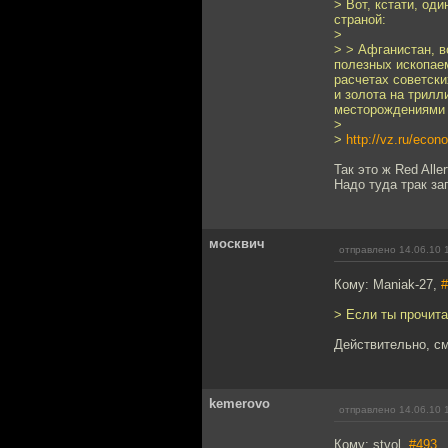
> Вот, кстати, од
страной:
>
> > Афганистан, в
полезных ископае
расчетах советски
и золота на трил
месторождениями 
>
>
http://vz.ru/eco
Так это ж Red Aller
Надо туда трак за
москвич
отправлено 14.06.10 
Кому: Maniak-27,
#
> Если ты прочита
Действительно, см
kemerovo
отправлено 14.06.10 
Кому: stvol,
#493