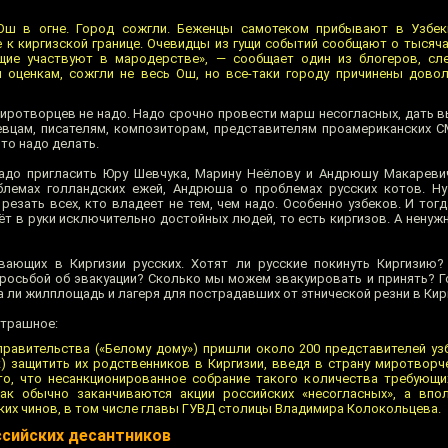
Ош в огне. Город сожгли. Беженцы самотеком прибывают в Узбеки
 к киргизской границе. Очевидцы из гущи событий сообщают о тысячах
щие участвуют в мародерстве», — сообщает один из блогеров, сл
м оценкам, сожгли не весь Ош, но все-таки городу причинены дово
 миротворцев не надо. Надо срочно провести марш несогласных, дать 
евцам, писателям, композиторам, представителям проамериканских С
что надо делать.
надо пригласить Юру Шевчука, Марину Неёлову и Андрюшу Макареви
блемах голландских ежей, Андрюша о проблемах русских котов. Ну
езать всех, кто владеет не тем, чем надо. Особенно узбеков. И тог
т в руки исключительно достойных людей, то есть киргизов. А ненуж
вающих в Киргизии русских. Хотят ли русские покинуть Киргизию?
просьбой об эвакуации? Сколько мы можем эвакуировать и принять? Г
а ли жилплощадь и лагеря для пострадавших от этнической резни в Кир
страшное:
правительства («Белому дому») пришли около 200 представителей уз
) защитить их родственников в Киргизии, введя в страну миротворч
 то, что несанкционированное собрание такого количества требующ
ак обычно заканчиваются акции российских «несогласных», а впо
ких чинов, в том числе главы ГУВД столицы Владимира Колокольцева.
ссийских десантников