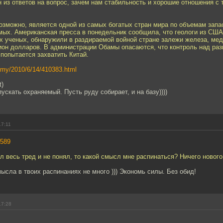
ин из ответов на вопрос, зачем нам стабильность и хорошие отношения с 
озможно, является одной из самых богатых стран мира по объемам запа
мых. Американская пресса в понедельник сообщила, что геологи из США
х ученых, обнаружили в раздираемой войной стране залежи железа, меди
лион долларов. В администрации Обамы опасаются, что контроль над ра
попытается захватить Китай.
nomy/2010/6/14/410383.html
t)
пускать охраняемый. Пусть руду собирает, и на базу))))
17:11
589
л весь тред и не понял, то какой смысл мне распинаться? Ничего нового 
ысла в твоих распинаниях не много ))) Экономь силы. Без обид!
17:28