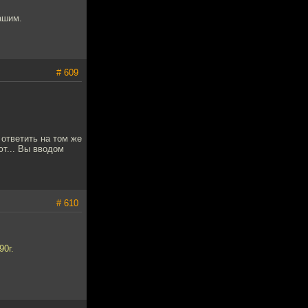
ашим.
# 609
 ответить на том же
ют... Вы вводом
# 610
90г.