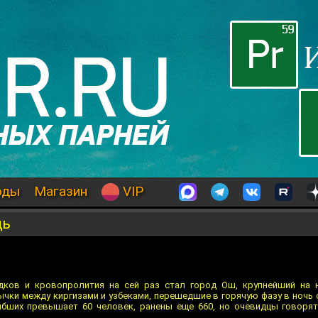
оды
Магазин
VIP
щь
ков и кровопролития на сей раз стал город Ош, крупнейший на ю
ки между киргизами и узбеками, перешедшие в горячую фазу в ночь с
ибших превышает 60 человек, ранены еще 660, но очевидцы говоря