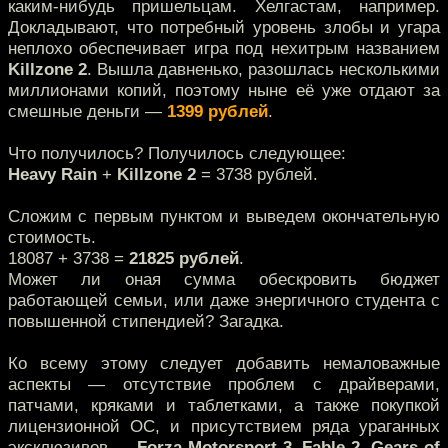
каким-нибудь пришельцам. Хелгастам, например.
Докладывают, что потребный уровень злобы и угара
неплохо обеспечивает игра под нехитрым названием
Killzone 2
. Вышла давненько, разошлась несколькими
миллионами копий, поэтому ныне её уже отдают за
смешные деньги —
1399 рублей
.
Что получилось? Получилось следующее:
Heavy Rain
+
Killzone 2
= 3738 рублей.
Сложим с первым пунктом и выведем окончательную
стоимость.
18087 + 3738 =
21825 рублей
.
Может ли оная сумма обескровить бюджет
работающей семьи, или даже энергичного студента с
повышенной стипендией? Загадка.
Ко всему этому следует добавить немаловажные
аспекты — отсутствие проблем с драйверами,
патчами, кряками и таблетками, а также покупкой
лицензионной ОС, и присутствием ряда ураганных
эксклюзивов —
Forza Motorsport 3
,
Fable 2
,
Gears of