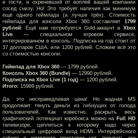
и гости, и охреневший от воплей вашей компании
сосед снизу. Но! Это требует наличия как минимум
ещё одного геймпада (а лучше трёх). Стоимость
геймпада для консоли Xbox 360 составляет
1799
рублей
. Ещё нам потребуется Gold-аккаунт в
Xbox
Live
— специальном игровом сервисе,
интегрированном в консоль. Подписка на год стоит от
37 долларов США, или 1200 рублей. Сложим всё это
со стоимостью консоли.
Геймпад для Xbox 360
— 1799 рублей.
Консоль Xbox 360 (Bundle)
— 12990 рублей.
Подписка на Xbox Live (1 год)
— 1200 рублей.
Итого:
15989 рублей.
Да, это несправедливая цена! Но жадная MS
продолжает тянуть деньги из гибнущих от голода
пользователей. Как известно, раскрыть весь
графический потенциал коробокса можно на
Full HD
телевизоре, цепляться к которому надо через
специальный цифровой вход HDMI. Интерфейсного
кабеля в комплекте приставки нет, покупать его