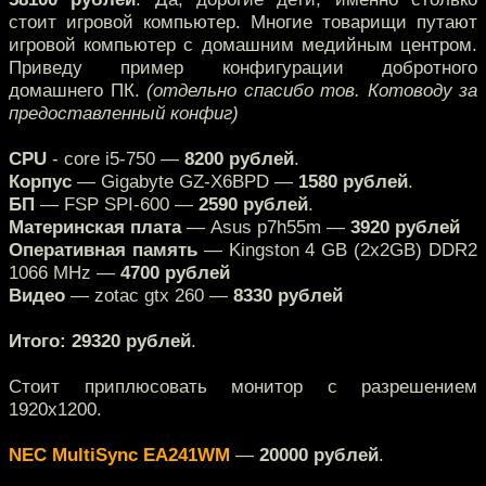
стоит игровой компьютер. Многие товарищи путают
игровой компьютер с домашним медийным центром.
Приведу пример конфигурации добротного
домашнего ПК.
(отдельно спасибо тов. Котоводу за
предоставленный конфиг)
CPU
- core i5-750 —
8200 рублей
.
Корпус
— Gigabyte GZ-X6BPD —
1580 рублей
.
БП
— FSP SPI-600 —
2590 рублей
.
Материнская плата
— Asus p7h55m —
3920 рублей
Оперативная память
— Kingston 4 GB (2x2GB) DDR2
1066 MHz —
4700 рублей
Видео
— zotac gtx 260 —
8330 рублей
Итого: 29320 рублей
.
Стоит приплюсовать монитор с разрешением
1920x1200.
NEC MultiSync EA241WM
—
20000 рублей
.