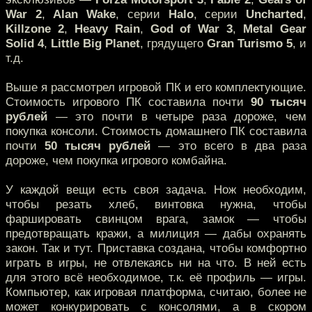
War 2
,
Alan Wake
, серии
Halo
, серии
Uncharted
,
Killzone 2
,
Heavy Rain
,
God of War 3
,
Metal Gear
Solid 4
,
Little Big Planet
, грядущего
Gran Turismo 5
, и
т.д.
Выше я рассмотрел игровой ПК и его комплектующие.
Стоимость игрового ПК составила почти
90 тысяч
рублей
— это почти в четыре раза дороже, чем
покупка консоли. Стоимость домашнего ПК составила
почти
50 тысяч рублей
— это всего в два раза
дороже, чем покупка игрового комбайна.
У каждой вещи есть своя задача. Нож необходим,
чтобы резать хлеб, винтовка нужна, чтобы
фаршировать свинцом врага, замок — чтобы
предотвращать кражи, а милиция — дабы охранять
закон. Так и тут. Приставка создана, чтобы комфортно
играть в игры, не отвлекаясь ни на что. В ней есть
для этого всё необходимое, т.к. её профиль — игры.
Компьютер, как игровая платформа, считаю, более не
может конкурировать с консолями, а в скором