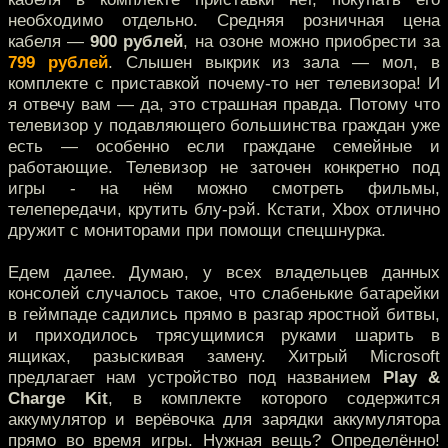
необходимо отдельно. Средняя розничная цена
кабеля —
900 рублей
, на озоне можно приобрести за
799 рублей
. Слышен выкрик из зала — мол, в
комплекте с приставкой почему-то нет телевизора! И
я отвечу вам — да, это страшная правда. Потому что
телевизор у подавляющего большинства граждан уже
есть — особенно если граждане семейные и
работающие. Телевизор не заточен конкретно под
игры - на нём можно смотреть фильмы,
телепередачи, крутить блу-рэй. Кстати, Xbox отлично
дружит с мониторами при помощи спецшнурка.
Едем далее. Думаю, у всех владельцев данных
консолей случалось такое, что слабенькие батарейки
в геймпаде садились прямо в разгар яростной битвы,
и приходилось трясущимися руками шарить в
ящиках, разыскивая замену. Хитрый Microsoft
предлагает нам устройство под названием
Play &
Charge Kit
, в комплекте которого содержится
аккумулятор и верёвочка для зарядки аккумулятора
прямо во время игры. Нужная вещь? Определённо!