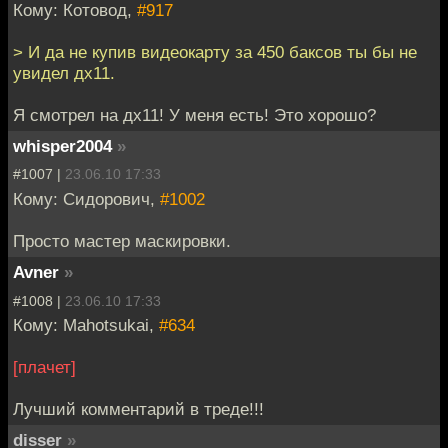
Кому: Котовод,
#917
> И да не купив видеокарту за 450 баксов ты бы не
увидел дх11.
Я смотрел на дх11! У меня есть! Это хорошо?
whisper2004
»
#1007 |
23.06.10 17:33
Кому: Сидорoвич,
#1002
Просто мастер маскировки.
Avner
»
#1008 |
23.06.10 17:33
Кому: Mahotsukai,
#634
[плачет]
Лучший комментарий в треде!!!
disser
»