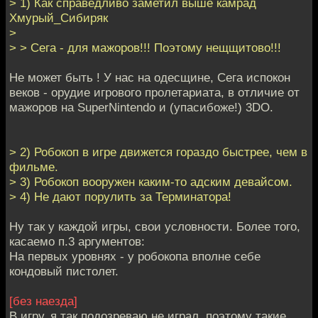
> 1) Как справедливо заметил выше камрад
Хмурый_Сибиряк
>
> > Сега - для мажоров!!! Поэтому нещщитово!!!
Не может быть ! У нас на одесщине, Сега испокон
веков - орудие игрового пролетариата, в отличие от
мажоров на SuperNintendo и (упасибоже!) 3DO.
> 2) Робокоп в игре движется гораздо быстрее, чем в
фильме.
> 3) Робокоп вооружен каким-то адским девайсом.
> 4) Не дают порулить за Терминатора!
Ну так у каждой игры, свои условности. Более того,
касаемо п.3 аргументов:
На первых уровнях - у робокопа вполне себе
кондовый пистолет.
[без наезда]
В игру, я так подозреваю не играл, поэтому такие