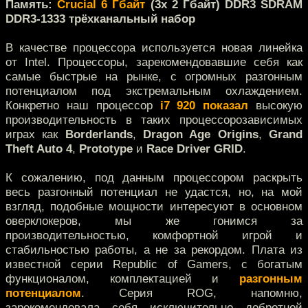
Память:
Crucial 6 Гбайт
(3x 2 Гбайт) DDR3 SDRAM
DDR3-1333 трёхканальный набор
В качестве процессора используется новая линейка
от Intel. Процессоры, зарекомендовавшие себя как
самые быстрые на рынке, с огромных разгонным
потенциалом под экстремальным охлаждением.
Конкретно наш процессор
i7 920
показал
высокую
производительность в таких процессорозависимых
играх как
Borderlands
,
Dragon Age Origins
,
Grand
Theft Auto 4
,
Prototype
и
Race Driver GRID
.
К сожалению, под данным процессором раскрыть
весь разгонный потенциал не удастся, но, на мой
взгляд, подобные мощности интересуют в основном
оверклокеров, мы же гонимся за
производительностью, комфортной игрой и
стабильностью работы, а не за рекордом. Плата из
известной серии Republic of Gamers, с богатым
функционалом, комплектацией и
разгонным
потенциалом
. Серия ROG, напомню,
зарекомендовала себя исключительно добротной