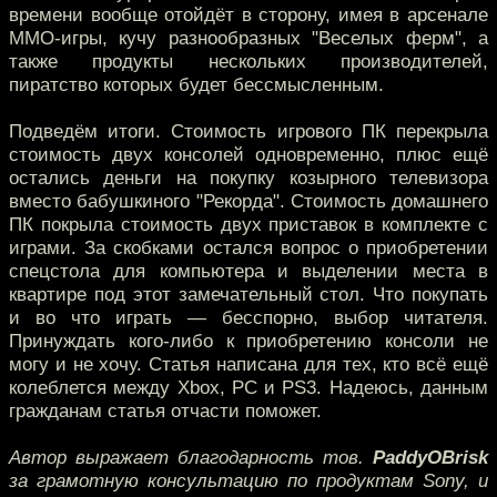
времени вообще отойдёт в сторону, имея в арсенале
MMO-игры, кучу разнообразных "Веселых ферм", а
также продукты нескольких производителей,
пиратство которых будет бессмысленным.
Подведём итоги. Стоимость игрового ПК перекрыла
стоимость двух консолей одновременно, плюс ещё
остались деньги на покупку козырного телевизора
вместо бабушкиного "Рекорда". Стоимость домашнего
ПК покрыла стоимость двух приставок в комплекте с
играми. За скобками остался вопрос о приобретении
спецстола для компьютера и выделении места в
квартире под этот замечательный стол. Что покупать
и во что играть — бесспорно, выбор читателя.
Принуждать кого-либо к приобретению консоли не
могу и не хочу. Статья написана для тех, кто всё ещё
колеблется между Xbox, PC и PS3. Надеюсь, данным
гражданам статья отчасти поможет.
Автор выражает благодарность тов.
PaddyOBrisk
за грамотную консультацию по продуктам Sony, и