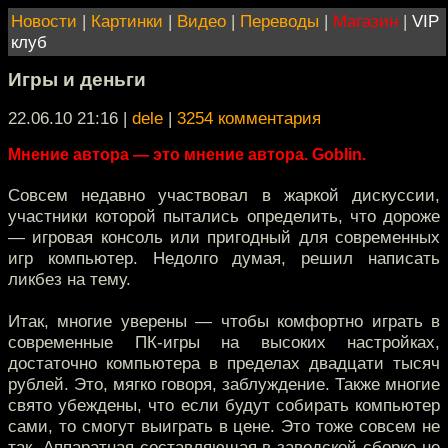
Новости
|
Картинки
|
Видео
|
Переводы
|
Магазин
|
VIP
клуб
Игры и деньги
22.06.10 21:16
|
dele
|
3254 комментария
Мнение автора — это мнение автора. Goblin.
Совсем недавно участвовал в жаркой дискуссии,
участники которой пытались определить, что дороже
— игровая консоль или пригодный для современных
игр компьютер. Недолго думая, решил написать
ликбез на тему.
Итак, многие уверены — чтобы комфортно играть в
современные ПК-игры на высоких настройках,
достаточно компьютера в пределах двадцати тысяч
рублей. Это, мягко говоря, заблуждение. Также многие
свято убеждены, что если будут собирать компьютер
сами, то смогут выиграть в цене. Это тоже совсем не
так. Аппаратная составляющая в заводской сборке не