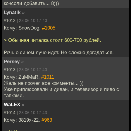
консоли добавить... 8)))
Lynatik
»
#1012 |
23.06.10 17:40
Кому: SnowDog,
#1005
> Обычная читалка стоит 600-700 рублей.
Речь о синем луче идет. Не сложно догадаться.
Persey
»
#1013 |
23.06.10 17:40
Кому: ZuMMaR,
#1011
Жаль не прочел все комменты... ))
Уже приплюсовали и диван, и телевизор и пиво с
тапками.
WaLEX
»
#1014 |
23.06.10 17:43
Кому: 3819x-22,
#963