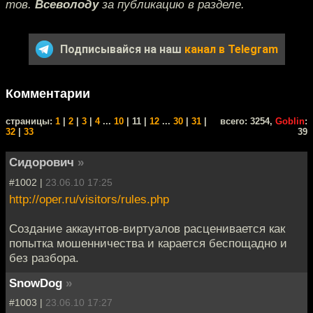
тов.
Всеволоду
за публикацию в разделе.
Подписывайся на наш
канал в Telegram
Комментарии
cтраницы:
1
|
2
|
3
|
4
...
10
| 11 |
12
...
30
|
31
|
всего: 3254,
Goblin
:
32
|
33
39
Сидорoвич
»
#1002 |
23.06.10 17:25
http://oper.ru/visitors/rules.php
Создание аккаунтов-виртуалов расценивается как
попытка мошенничества и карается беспощадно и
без разбора.
SnowDog
»
#1003 |
23.06.10 17:27