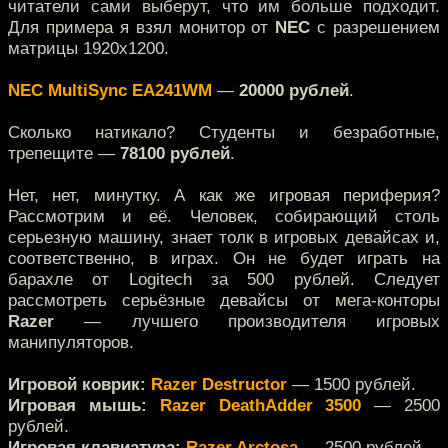
читатели сами выберут, что им больше подходит.
Для примера я взял монитор от
NEC
с разрешением
матрицы 1920x1200.
NEC MultiSync EA241WM
—
20000 рублей
.
Сколько натикало? Студенты и безработные,
трепещите —
78100 рублей
.
Нет, нет, минутку. А как же игровая периферия?
Рассмотрим и её. Человек, собирающий столь
серьезную машину, знает толк в игровых девайсах и,
соответственно, в играх. Он не будет играть на
барахле от Logitech за 500 рублей. Следует
рассмотреть серьёзные девайсы от мега-конторы
Razer
— лучшего производителя игровых
манипуляторов.
Игровой коврик:
Razer Destructor
— 1500 рублей.
Игровая мышь:
Razer DeathAdder 3500
— 2500
рублей.
Игровая клавиатура:
Razer Arctosa
— 2500 рублей.