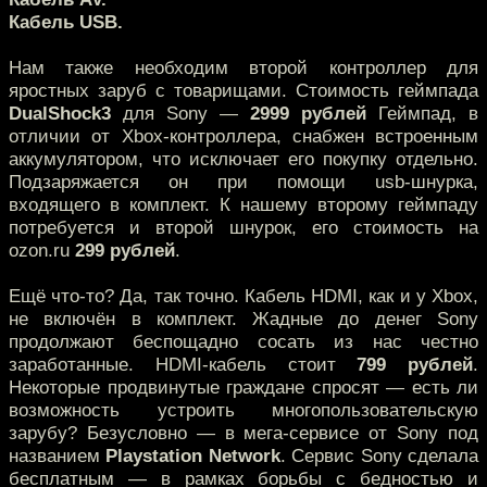
Кабель USB.
Нам также необходим второй контроллер для
яростных заруб с товарищами. Стоимость геймпада
DualShock3
для Sony —
2999 рублей
Геймпад, в
отличии от Xbox-контроллера, снабжен встроенным
аккумулятором, что исключает его покупку отдельно.
Подзаряжается он при помощи usb-шнурка,
входящего в комплект. К нашему второму геймпаду
потребуется и второй шнурок, его стоимость на
ozon.ru
299 рублей
.
Ещё что-то? Да, так точно. Кабель HDMI, как и у Xbox,
не включён в комплект. Жадные до денег Sony
продолжают беспощадно сосать из нас честно
заработанные. HDMI-кабель стоит
799 рублей
.
Некоторые продвинутые граждане спросят — есть ли
возможность устроить многопользовательскую
зарубу? Безусловно — в мега-сервисе от Sony под
названием
Playstation Network
. Сервис Sony сделала
бесплатным — в рамках борьбы с бедностью и