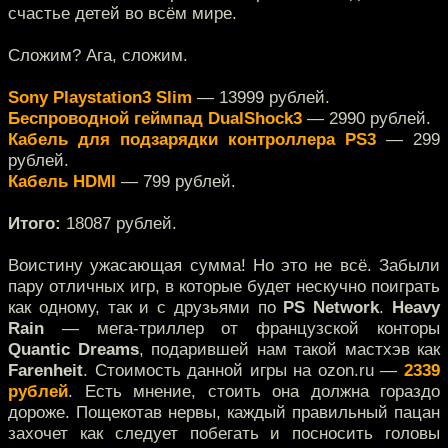
счастье детей во всём мире.
Сложим? Ага, сложим.
Sony Playstation3 Slim
— 13999 рублей.
Беспроводной геймпад DualShock3
— 2990 рублей.
Кабель для подзарядки контроллера PS3
— 299
рублей.
Кабель HDMI
— 799 рублей.
Итого:
18087 рублей.
Воистину ужасающая сумма! Но это не всё. Забыли
пару отличных игр, в которые будет нескучно поиграть
как одному, так и с друзьями по
PS Network
.
Heavy
Rain
— мега-триллер от французской конторы
Quantic Dreams
, подарившей нам такой мастхэв как
Farenheit
. Стоимость данной игры на ozon.ru —
2339
рублей
. Есть мнение, стоить она должна гораздо
дороже. Пощекотав нервы, каждый правильный пацан
захочет как следует побегать и посносить головы