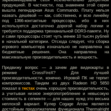
продукцией. В частности, под знаменем этой серии
вышла легендарная Asus Commando. Плату нельзя
назвать дешёвой — как, собственно, и всю линейку
под 1366-контактные процессоры, ибо в них
используется достаточно дорогой набор логики и
требуется поддержка трехканальной DDR3-памяти. Ну
и сами процессоры стоят чуть менее 10 тысяч рублей
в начальной категории. Отсюда следует, что сборка
игрового компьютера изначально не направлена на
бюджетные решения. Она направлена на
максимальную производительность и мощность.
Предвижу вопрос — а зачем две видеокарты в
режиме CrossFireX? Для лучшей
производительности, конечно. Игровой ПК не терпит
компромиссов. Тандем из двух Radeon HD 5850
показал в
тестах
очень хорошую производительность,
а учитывая низкое энергопотребление и невысокую
стоимость в сегменте — для наших нужд это весьма
неплохой вариант. Кулер Cogage Arrow является
достойным продолжателем функционала Thermalright