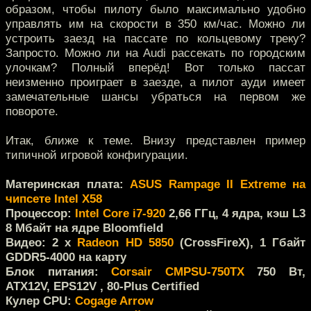
образом, чтобы пилоту было максимально удобно
управлять им на скорости в 350 км/час. Можно ли
устроить заезд на пассате по кольцевому треку?
Запросто. Можно ли на Audi рассекать по городским
улочкам? Полный вперёд! Вот только пассат
неизменно проиграет в заезде, а пилот ауди имеет
замечательные шансы убраться на первом же
повороте.
Итак, ближе к теме.
Внизу представлен пример
типичной игровой конфигурации.
Материнская плата:
ASUS Rampage II Extreme на
чипсете Intel X58
Процессор:
Intel Core i7-920
2,66 ГГц, 4 ядра, кэш L3
8 Мбайт на ядре Bloomfield
Видео: 2 x
Radeon HD 5850
(CrossFireX), 1 Гбайт
GDDR5-4000 на карту
Блок питания:
Corsair CMPSU-750TX
750 Вт,
ATX12V, EPS12V , 80-Plus Certified
Кулер CPU:
Cogage Arrow