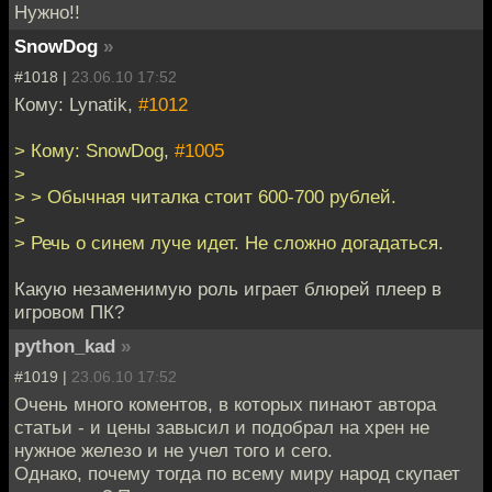
Нужно!!
SnowDog
»
#1018 |
23.06.10 17:52
Кому: Lynatik,
#1012
> Кому: SnowDog,
#1005
>
> > Обычная читалка стоит 600-700 рублей.
>
> Речь о синем луче идет. Не сложно догадаться.
Какую незаменимую роль играет блюрей плеер в
игровом ПК?
python_kad
»
#1019 |
23.06.10 17:52
Очень много коментов, в которых пинают автора
статьи - и цены завысил и подобрал на хрен не
нужное железо и не учел того и сего.
Однако, почему тогда по всему миру народ скупает