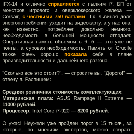
IFX-14 и отлично
справляется
с пылким i7. БП от
монстров игрового и оверклокерского железа —
Corsair,
c честными 750 ваттами
. Т.к. львиная доля
энергопотребления уходит на видеокарту, а у нас она,
как известно, потребляет довольно немного,
необходимость в большей мощности отпадает.
Оперативная память объемом в 6 гб — это уже не
понты, а суровая необходимость. Память от Crucile
также очень хорошо
показала
себя в плане
производительности и дальнейшего разгона.
"Сколько все это стоит?", — спросите вы. "Дорого!" —
отвечу я. Распишем:
Средняя розничная стоимость комплектующих:
Материнская плата:
ASUS Rampage II Extreme —
11000 рублей
.
Процессор:
Intel Core i7-920 —
8200 рублей
.
О ужас! Неужели уже пройден порог в 15 тысяч, за
которые, по мнениям экспертов, можно собрать