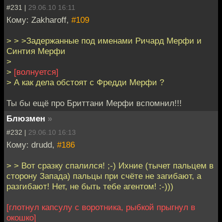
#231 |
29.06.10 16:11
Кому: Zakharoff,
#109
> > >Задержанные под именами Ричард Мерфи и
Синтия Мерфи
>
>
[волнуется]
> А как дела обстоят с Фредди Мерфи ?
Ты бы ещё про Бриттани Мерфи вспомнил!!!
Блюзмен
»
#232 |
29.06.10 16:13
Кому: drudd,
#186
> > Вот сразку спалился! ;-) Ихние (тычет пальцем в
сторону Запада) пальцы при счёте не загибают, а
разгибают! Нет, не быть тебе агентом! :-)))
[глотнул капсулу с воротника, рыбкой прыгнул в
окошко]