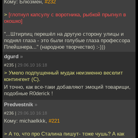
Кому: Блюзмен,
#232
>
[глотнул капсулу с воротника, рыбкой прыгнул в
окошко]
"...Штирлиц перешёл на другую сторону улицы и
поднял глаза - это были голубые глаза профессора
Плейшнера..." (народное творчество) :-)))
dgurd
»
#235 |
29.06.10 16:18
> Умело подпущенный мудак неизменно веселит
контингент (C).
И точно, как все-таки добавляют эмоций товарищи,
подобные R0derick !
Predvestnik
»
#236 |
29.06.10 16:18
Кому: michaelkkk,
#221
> А то, что про Сталина пишут- тоже чушь? А как