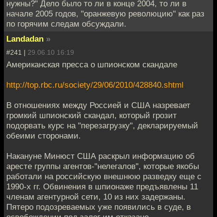
нужны?" Дело было то ли в конце 2004, то ли в
начале 2005 годов, "оранжевую революцию" как раз
по горячим следам обсуждали.
Landadan
»
#241 |
29.06.10 16:19
Американская пресса о шпионском скандале
http://top.rbc.ru/society/29/06/2010/428840.shtml
В отношениях между Россией и США назревает
громкий шпионский скандал, который грозит
подорвать курс на "перезагрузку", декларируемый
обеими сторонами.
Накануне Минюст США раскрыл информацию об
аресте группы агентов-"нелегалов", которые якобы
работали на российскую внешнюю разведку еще с
1990-х гг. Обвинения в шпионаже предъявлены 11
членам агентурной сети, 10 из них задержаны.
Пятеро подозреваемых уже появились в суде, в