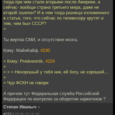
тогда при нем стали вторыми после Америки, а
сейчас- вообще страна третьего мира, даже не
второй эшелон? И в чем тогда разница изложенного
в статье, того, что сейчас по телевизору крутят и
тем, чем был СССР?
>
Ты жертва СМИ, и отсутствие мозга.
Кому: МайнКайф,
#230
> Кому: Predvestnik,
#224
>
> > > Нехорошый у тебя ник, ей богу, не хороший...
>
> Чур ФСКН не говори
А причем тут Федеральная служба Российской
Федерации по контролю за оборотом наркотиков ?
Степан Иваныч
»
#237 |
29.06.10 16:18