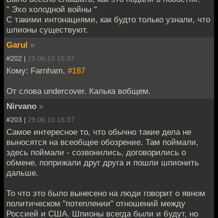
" Эхо холодной войны "
С такими интонациями, как будто только узнали, что
шпионы существуют.
Garul
»
#202 |
29.06.10 15:37
Кому: Farnham,
#187
От слова undercover. Калька вобщем.
Nirvano
»
#203 |
29.06.10 15:37
Самое интересное то, что обычно такие дела не
выносятся на всеобщее обозрение. Там поймали,
здесь поймали - созвонились, договорились о
обмене, поприжали друг друга и пошли шпионить
дальше.
То что это было вынесено на люди говорит о явном
политическом "потеплении" отношений между
Россией и США. Шпионы всегда были и будут, но