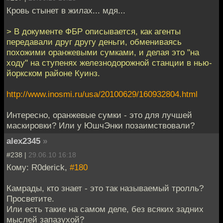
Кровь стынет в жилах... мдя...
> В документе ФБР описывается, как агенты
передавали друг другу деньги, обмениваясь
похожими оранжевыми сумками, и делая это "на
ходу" на ступенях железнодорожной станции в нью-
йоркском районе Куинз.
http://www.inosmi.ru/usa/20100629/160932804.html
Интересно, оранжевые сумки - это для лучшей
маскировки? Или у ЮшчЭнки позаимствовали?
alex2345
»
#238 |
29.06.10 16:18
Кому: R0derick,
#180
Камрады, кто знает - это так называемый тролль?
Просветите.
Или есть такие на самом деле, без всяких задних
мыслей запазухой?