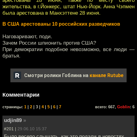
жительства, в г.Йонкерс, штат Нью-Йорк. Анна Чэпмен
была арестована в Манхэттене 28 июня.
В США арестованы 10 российских разведчиков
Наговаривают, поди.
Зачем России шпионить против США?
При демократии подобное невозможно, все люди —
братья.
Смотри ролики Гоблина на
канале Rutube
Комментарии
cтраницы:
1
|
2
| 3 |
4
|
5
|
6
|
7
всего: 667,
Goblin
: 6
udjin89
»
#201 |
29.06.10 15:37
Было весело слышать, как это подали в новостях.