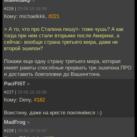
МайнКайф
»
#226 |
29.06.10 16:06
Кому: michaelkkk,
#221
> А то, что про Сталина пишут- тоже чушь? А как
тогда при нем стали вторыми после Америки, а
сейчас- вообще страна третьего мира, даже не
второй эшелон?
Покажи еще одну страну третьего мира, которая
имеет ракеты способные прорвать три эшелона ПРО
и доставить боеголовки до Вашингтона.
PaciFIST
»
#227 |
29.06.10 16:06
Кому: Deny,
#182
Воистину, даже на кресте поклянёмся :-)
MadFrog
»
#228 |
29.06.10 16:07