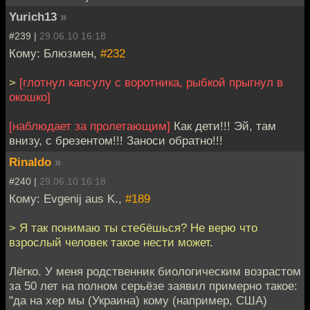
Yurich13
»
#239 |
29.06.10 16:18
Кому: Блюзмен,
#232
>
[глотнул капсулу с воротника, рыбкой прыгнул в
окошко]
[наблюдает за пролетающим]
Как дети!!! Эй, там
внизу, с брезентом!!! Заноси обратно!!!
Rinaldo
»
#240 |
29.06.10 16:18
Кому: Evgenij aus K.,
#189
> Я так понимаю ты стебёшься? Не верю что
взрослый человек такое нести может.
Лёгко. У меня родственник биологическим возрастом
за 50 лет на полном серьёзе заявил примерно такое:
"да на хер мы (Украина) кому (например, США)