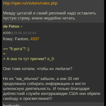
http://oper.ru/visitors/rules.php
Между цитатой и своей репликой надо оставлять
пустую строку, иначе неудобно читать.
de Fetos
»
#209 |
29.06.10 15:42
Кому: Fantom,
#207
>> "9 рота"? ;)
>
> А она то тут причем? о_0
Они тоже хотели, чтобы их любили?
Но их "как_обычно" забыли, а они 20 лет
продолжали собирать информацию и вести
шпионскую деятельность. И только благодаря
доблестной службе контрразведки США они обрели
свободу и просветление!!!
kurbashi
»