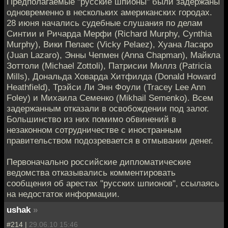
Предполагаемые "русские шпионы" были задержаны
одновременно в нескольких американских городах.
28 июня начались судебные слушания по делам
Синтии и Ричарда Мерфи (Richard Murphy, Cynthia
Murphy), Вики Пелаес (Vicky Pelaez), Хуана Ласаро
(Juan Lazaro), Энны Чепмен (Anna Chapman), Майкла
Зоттоли (Michael Zottoli), Патрисии Миллз (Patricia
Mills), Дональда Ховарда Хитфилда (Donald Howard
Heathfield), Трэйси Ли Энн Фоули (Tracey Lee Ann
Foley) и Михаила Семенко (Mikhail Semenko). Всем
задержанным отказали в освобождении под залог.
Большинство из них помимо обвинений в
незаконном сотрудничестве с иностранным
правительством подозревается в отмывании денег.
Первоначально российские дипломатические
ведомства отказывались комментировать
сообщения об арестах "русских шпионов", ссылаясь
на недостаток информации.
ushak
»
#214 |
29.06.10 15:46