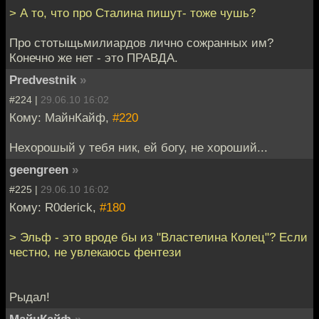
> А то, что про Сталина пишут- тоже чушь?
Про стотыщьмилиардов лично сожранных им?
Конечно же нет - это ПРАВДА.
Predvestnik
»
#224 |
29.06.10 16:02
Кому: МайнКайф,
#220
Нехорошый у тебя ник, ей богу, не хороший...
geengreen
»
#225 |
29.06.10 16:02
Кому: R0derick,
#180
> Эльф - это вроде бы из "Властелина Колец"? Если
честно, не увлекаюсь фентези
Рыдал!