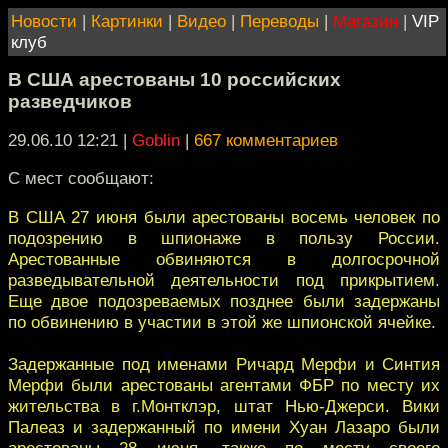
Новости
|
Картинки
|
Видео
|
Переводы
|
Магазин
|
VIP
клуб
В США арестованы 10 российских
разведчиков
29.06.10 12:21
|
Goblin
|
667 комментариев
С мест сообщают:
В США 27 июня были арестованы восемь человек по
подозрению в шпионаже в пользу России.
Арестованные обвиняются в долгосрочной
разведывательной деятельности под прикрытием.
Еще двое подозреваемых позднее были задержаны
по обвинению в участии в этой же шпионской ячейке.
Задержанные под именами Ричард Мерфи и Синтия
Мерфи были арестованы агентами ФБР по месту их
жительства в г.Монтклэр, штат Нью-Джерси. Вики
Палеаз и задержанный по имени Хуан Лазаро были
арестованы 28 июня, также по месту своего