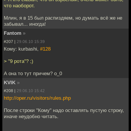
что наоборот.
Млин, я в 15 был распиздяем, но думать всё же не
забывал... иногда!
Fantom
»
#207 |
29.06.10 15:39
Кому: kurbashi,
#128
> "9 рота"? ;)
А она то тут причем? о_0
KVIK
»
#208 |
29.06.10 15:42
http://oper.ru/visitors/rules.php
После строки "Кому" надо оставлять пустую строку,
иначе неудобно читать.