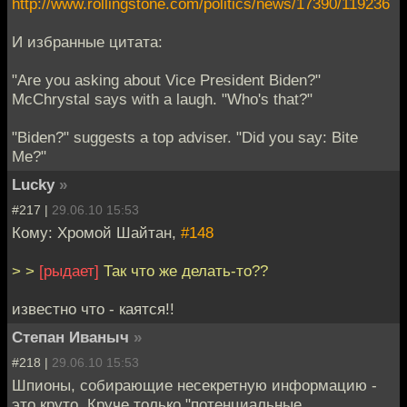
http://www.rollingstone.com/politics/news/17390/119236
И избранные цитата:
"Are you asking about Vice President Biden?"
McChrystal says with a laugh. "Who's that?"
"Biden?" suggests a top adviser. "Did you say: Bite
Me?"
Lucky
»
#217 |
29.06.10 15:53
Кому: Хромой Шайтан,
#148
> >
[рыдает]
Так что же делать-то??
известно что - каятся!!
Степан Иваныч
»
#218 |
29.06.10 15:53
Шпионы, собирающие несекретную информацию -
это круто. Круче только "потенциальные