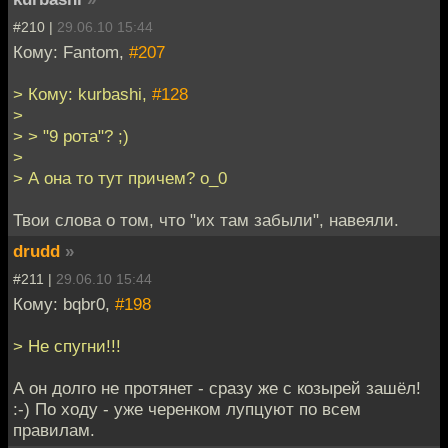
#210 |
29.06.10 15:44
Кому: Fantom,
#207
> Кому: kurbashi,
#128
>
> > "9 рота"? ;)
>
> А она то тут причем? о_0
Твои слова о том, что "их там забыли", навеяли.
drudd
»
#211 |
29.06.10 15:44
Кому: bqbr0,
#198
> Не спугни!!!
А он долго не протянет - сразу же с козырей зашёл!
:-) По ходу - уже черенком лупцуют по всем
правилам.