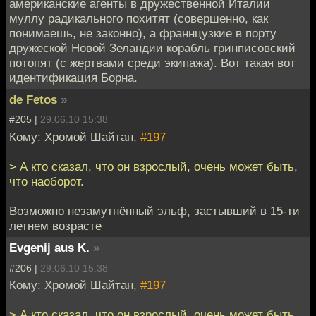
американские агенты в дружественной Италии
муллу радикального похитят (совершенно, как
понимаешь, не законно), а франнцузкие в порту
дружеской Новой Зеландии корабль гринписовский
потопят (с жертвами среди экипажа). Вот такая вот
идентификация Борна.
de Fetos
»
#205 |
29.06.10 15:38
Кому: Хромой Шайтан,
#197
> А кто сказал, что он взрослый, очень может быть,
что наоборот.
Возможно незамутнённый эльф, застывший в 15-ти
летнем возрасте
Evgenij aus K.
»
#206 |
29.06.10 15:38
Кому: Хромой Шайтан,
#197
> А кто сказал, что он взрослый, очень может быть,