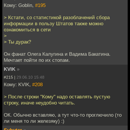
Кому: Goblin,
#195
> Кстати, со статистикой разоблачений сбора
информации в пользу Штатов также можно
ознакомиться в сети
>
> Ты дурак?
Он фанат Олега Калугина и Вадима Бакатина.
Мечтает пойти по их стопам.
KVIK
»
#215 |
29.06.10 15:48
Кому: KVIK,
#208
> После строки "Кому" надо оставлять пустую
строку, иначе неудобно читать.
ОК. Обычно вставляю, а тут что-то проглючило (то
ли меня то ли железяку) :)
Subutar
»