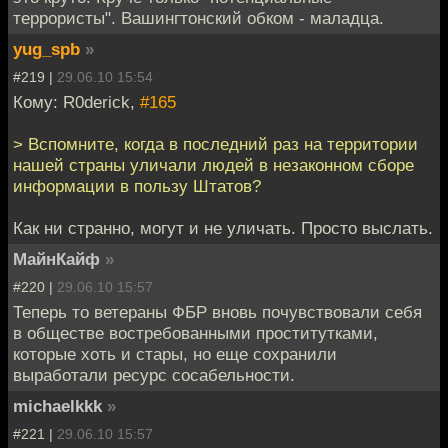
террористы". Вашингтонский обком - маладца.
yug_spb
»
#219 |
29.06.10 15:54
Кому: R0derick,
#165
> Вспомните, когда в последний раз на территории
нашей страны уличали людей в незаконном сборе
информации в пользу Штатов?
Как ни странно, могут и не уличать. Просто выслать.
МайнКайф
»
#220 |
29.06.10 15:57
Теперь то ветераны ФБР вновь почувствовали себя
в обществе востребованными проститутками,
которые хоть и стары, но еще сохранили
выработали ресурс сосабельности.
michaelkkk
»
#221 |
29.06.10 15:57