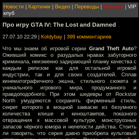
Новости
|
Картинки
|
Видео
|
Переводы
|
Магазин
|
VIP
клуб
Про игру GTA IV: The Lost and Damned
27.07.10 22:29
|
Koldybay
|
399 комментариев
Что мы знаем об игровой серии
Grand Theft Auto
?
Оживший комикс о разудалых нравах забугорного
криминала, неизменно задирающий планку качества с
каждым релизом как для остальной игровой
индустрии, так и для своих создателей. Сплав
кинематографичного экшна, стильного сюжета и
уникального игрового мира, продуманного и
правдоподобного. При этом шедевры от Rockstar
North умудряются сохранять фирменный стиль,
секрет которого в мощной закваске из безумного
количества клише и киноштампов, показного
отвращения к массовой культуре, монструозных
запасов чёрного юмора и нелепости действа. Стоить
ли говорить, что серия давно приобрела культовый