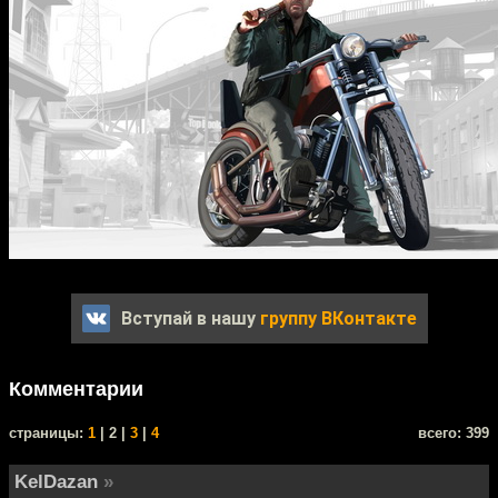
Вступай в нашу
группу ВКонтакте
Комментарии
cтраницы:
1
| 2 |
3
|
4
всего: 399
KelDazan
»