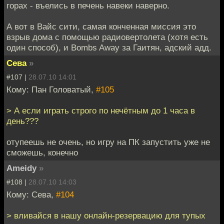
горах - въелись в печень навеки наверно.
А вот в Вайс сити, самая конченная миссия это
взрыв дома с помощью радиовертолета (хотя есть
один способ), и Bombs Away за Гаитян, адский адд.
Сева
»
#107 |
28.07.10 14:01
Кому: Пан Головатый,
#105
> А если играть строго по нечётным до 1 часа в
день???
отупеешь не очень, но игру на ПК запустить уже не
сможешь, конечно
Ameidy
»
#108 |
28.07.10 14:03
Кому: Сева,
#104
> вливайся в нашу онлайн-резервацию для тупых