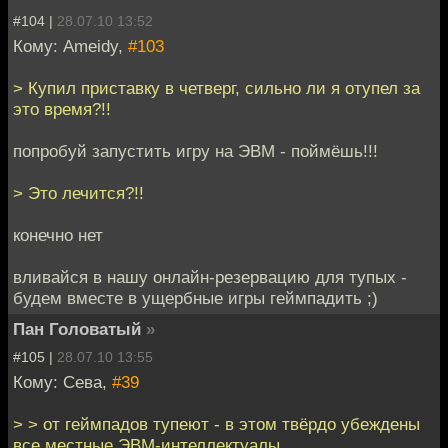
#104 |
28.07.10 13:52
Кому: Ameidy,
#103
> Купил приставку в четверг, сильно ли я отупел за
это время?!!
попробуй запустить игру на ЭВМ - поймёшь!!!
> Это лечится?!!
конечно нет
вливайся в нашу онлайн-резервацию для тупых -
будем вместе в ущербные игры геймпадить ;)
Пан Головатый
»
#105 |
28.07.10 13:55
Кому: Сева,
#39
> > от геймпадов тупеют - в этом твёрдо убеждены
все местные ЭВМ-интеллектуалы