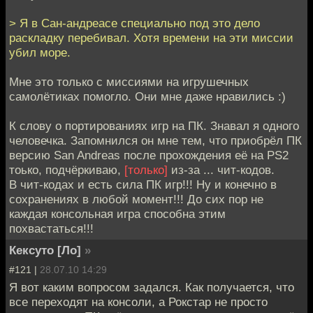
> Я в Сан-андреасе специально под это дело
раскладку перебивал. Хотя времени на эти миссии
убил море.
Мне это только с миссиями на игрушечных
самолётиках помогло. Они мне даже нравились :)
К слову о портированиях игр на ПК. Знавал я одного
человечка. Запомнился он мне тем, что приобрёл ПК
версию San Andreas после прохождения её на PS2
тоько, подчёркиваю,
[только]
из-за ... чит-кодов.
В чит-кодах и есть сила ПК игр!!! Ну и конечно в
сохранениях в любой момент!!! До сих пор не
каждая консольная игра способна этим
похвастаться!!!
Кексуто [Ло]
»
#121 |
28.07.10 14:29
Я вот каким вопросом задался. Как получается, что
все переходят на консоли, а Рокстар не просто