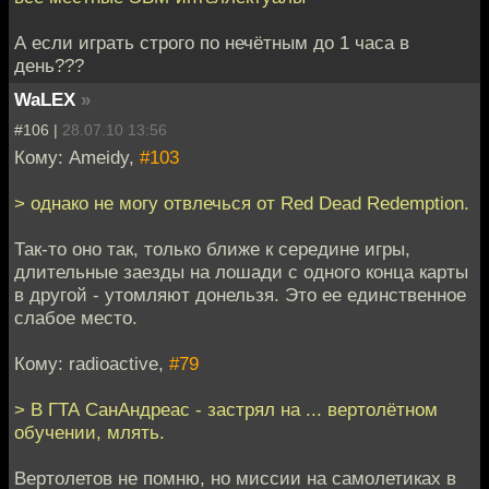
А если играть строго по нечётным до 1 часа в
день???
WaLEX
»
#106 |
28.07.10 13:56
Кому: Ameidy,
#103
> однако не могу отвлечься от Red Dead Redemption.
Так-то оно так, только ближе к середине игры,
длительные заезды на лошади с одного конца карты
в другой - утомляют донельзя. Это ее единственное
слабое место.
Кому: radioactive,
#79
> В ГТА СанАндреас - застрял на ... вертолётном
обучении, млять.
Вертолетов не помню, но миссии на самолетиках в