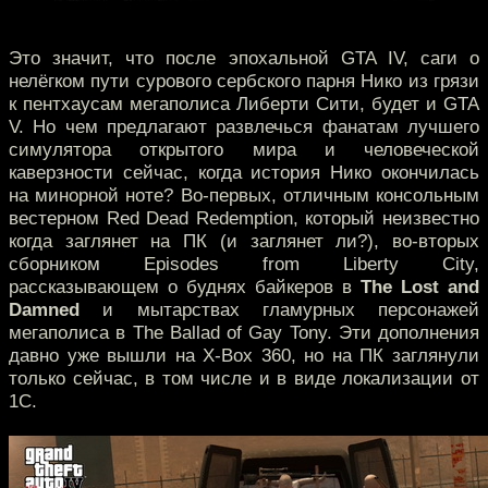
Это значит, что после эпохальной GTA IV, саги о
нелёгком пути сурового сербского парня Нико из грязи
к пентхаусам мегаполиса Либерти Сити, будет и GTA
V. Но чем предлагают развлечься фанатам лучшего
симулятора открытого мира и человеческой
каверзности сейчас, когда история Нико окончилась
на минорной ноте? Во-первых, отличным консольным
вестерном Red Dead Redemption, который неизвестно
когда заглянет на ПК (и заглянет ли?), во-вторых
сборником Episodes from Liberty City,
рассказывающем о буднях байкеров в
The Lost and
Damned
и мытарствах гламурных персонажей
мегаполиса в The Ballad of Gay Tony. Эти дополнения
давно уже вышли на X-Box 360, но на ПК заглянули
только сейчас, в том числе и в виде локализации от
1С.