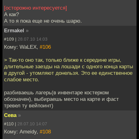
[осторожно интересуется]
А как?
А то я пока еще не очень шарю.
Ermakel
»
#109 |
28.07.10 14:03
Кому: WaLEX,
#106
> Так-то оно так, только ближе к середине игры,
длительные заезды на лошади с одного конца карты
в другой - утомляют донельзя. Это ее единственное
слабое место.
разбиваешь лагерь(в инвентаре костерком
обозначен), выбираешь место на карте и фаст
тревел ту вейпоинт)
Сева
»
#110 |
28.07.10 14:07
Кому: Ameidy,
#108