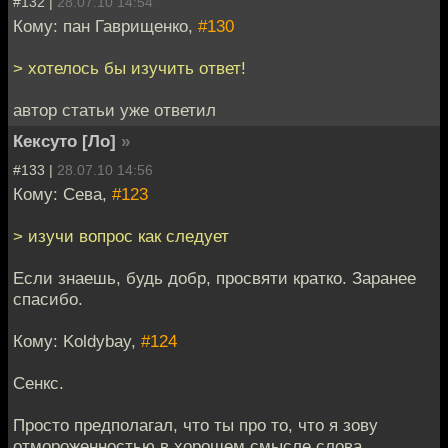
#132 |
28.07.10 14:54
Кому: пан Гаврищенко,
#130
> хотелось бы изучить ответ!
автор статьи уже ответил
Кексуто [Ло]
»
#133 |
28.07.10 14:56
Кому: Сева,
#123
> изучи вопрос как следует
Если знаешь, будь добр, просвяти кратко. Заранее
спасибо.
Кому: Koldybay,
#124
Сенкс.
Просто предполагал, что ты про то, что я зову
отмороженностью в хорошем смысле слова.