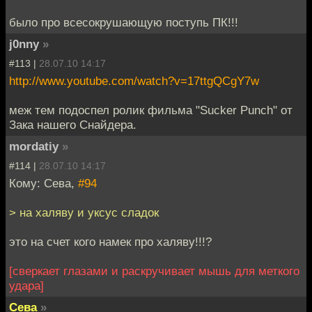
было про всесокрушающую поступь ПК!!!
j0nny
»
#113 |
28.07.10 14:17
http://www.youtube.com/watch?v=17ttgQCgY7w
меж тем подоспел ролик фильма "Sucker Punch" от
Зака нашего Снайдера.
mordatiy
»
#114 |
28.07.10 14:17
Кому: Сева,
#94
> на халяву и уксус сладок
это на счет кого намек про халяву!!!?
[сверкает глазами и раскручивает мышь для меткого
удара]
Сева
»