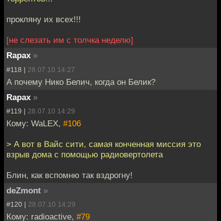
прокляну их всех!!!
[не слезать им с толчка неделю]
Rapax
»
#118 |
28.07.10 14:27
А почему Нико Белич, когда он Белик?
Rapax
»
#119 |
28.07.10 14:29
Кому: WaLEX,
#106
> А вот в Вайс сити, самая конченная миссия это
взрыв дома с помощью радиовертолета
Блин, как вспомню так вздрогну!
deZmont
»
#120 |
28.07.10 14:29
Кому: radioactive,
#79