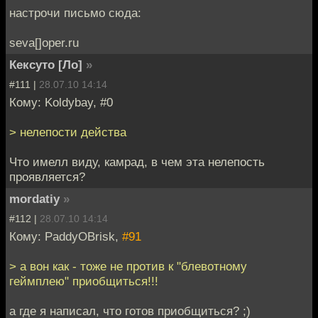
настрочи письмо сюда:
seva[]oper.ru
Кексуто [Ло]
»
#111 |
28.07.10 14:14
Кому: Koldybay, #0
> нелепости действа
Что имелл виду, камрад, в чем эта нелепость
проявляется?
mordatiy
»
#112 |
28.07.10 14:14
Кому: PaddyOBrisk,
#91
> а вон как - тоже не против к "блевотному
геймплею" приобщиться!!!
а где я написал, что готов приобщиться? ;)