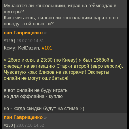
Мучаются ли консольщики, играя на геймпадах в
шутеры?
Как считаешь, сильно ли консольщики парятся по
поводу этой новости?
пан Гаврищенко
»
#129 |
28.07.10 14:51
Кому: KelDazan,
#101
> 26ого июля, в 23:30 (по Киеву) я был 1568ой в
очереди на активацию Старки второй (евро версия).
Чувсвтую крах близов не за горами! Эксперты
онлайн не могут ошибаться!
я вот онлайн не буду играть
но для оффлайна - куплю
но - когда скидки будут на стиме :-)
пан Гаврищенко
»
#130 |
28.07.10 14:52