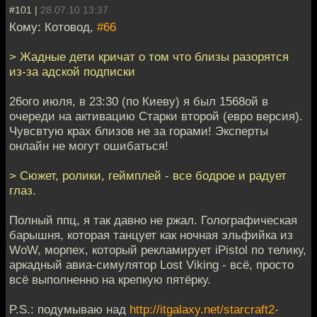
#101 |
28.07.10 13:37
Кому: Котовод,
#66
> Жадные дети кричат о том что близы разорятся
из-за адской подписки
26ого июля, в 23:30 (по Киеву) я был 1568ой в
очереди на активацию Старки второй (евро версия).
Чувсвтую крах близов не за горами! Эксперты
онлайн не могут ошибаться!
> Сюжет, ролики, геймплей - все бодрое и радует
глаз.
Полный ппц, я так давно не ржал. Голографическая
барышня, которая танцует как ночная эльфийка из
WoW, морпех, который рекламирует iPistol по телику,
аркадный авиа-симулятор Lost Viking - всё, просто
всё выполненно на крепкую пятёрку.
P.S.: подумываю над
http://itgalaxy.net/starcraft2-