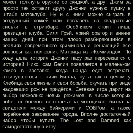
может толкнуть оружие со скидкой, а друг Джим за
просто так оставит другу Джонни нужную пушку в
штабе мотоклуба. Ну и с ними можно сыграть в
воздушный хоккей или поглазеть на квадратные
сиськи в стрипбаре. Особняком стоит лишь
президент клуба, Билл Грэй, яркий оратор и викинг
наших дней, при этом плохо разбирающийся в
реалиях современного криминала и решающий все
вопросы как полковник Матрица из «Коммандо». По
ходу дела история Джонни пару раз пересекается с
историей Нико, сам Белич появляется в маленьком
камео в заставке, когда банда едет встречать
откинувшегося с кичи Билла, ну а так в целом у
Клебица своя жизнь и своя борьба, скучать при виде
надоевших рож не придётся. Сетевая игра дарит на
выбор несколько новых режимов, в числе которых
побег от боевого вертолёта на мотоцикле, битва за
свидетеля между байкерами и СОБРом, а также
порайонное завоевание города. Вполне достаточный
набор чтобы купить The Lost and Damned как
самодостаточную игру.