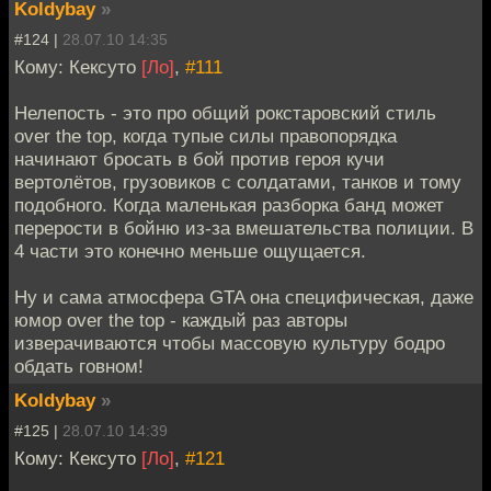
Koldybay
»
#124 |
28.07.10 14:35
Кому: Кексуто
[Ло]
,
#111
Нелепость - это про общий рокстаровский стиль
over the top, когда тупые силы правопорядка
начинают бросать в бой против героя кучи
вертолётов, грузовиков с солдатами, танков и тому
подобного. Когда маленькая разборка банд может
перерости в бойню из-за вмешательства полиции. В
4 части это конечно меньше ощущается.
Ну и сама атмосфера GTA она специфическая, даже
юмор over the top - каждый раз авторы
изверачиваются чтобы массовую культуру бодро
обдать говном!
Koldybay
»
#125 |
28.07.10 14:39
Кому: Кексуто
[Ло]
,
#121