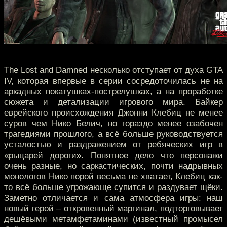
The Lost and Damned несколько отступает от духа GTA
IV, которая впервые в серии сосредоточилась не на
аркадных покатушках-пострелушках, а на проработке
сюжета и детализации игрового мира. Байкер
еврейского происхождения Джонни Клебиц не менее
суров чем Нико Белич, но гораздо менее озабочен
трагедиями прошлого, а всё больше руководствуется
усталостью и раздражением от ребяческих игр в
«рыцарей дороги». Понятное дело что персонажи
очень разные, но саркастических, почти надрывных
монологов Нико порой весьма не хватает, Клебиц как-
то всё больше угрожающе супится и раздувает щёки.
Заметно отличается и сама атмосфера игры: наш
новый герой – откровенный маргинал, подторговывает
дешёвыми метамфетаминами (известный промысел