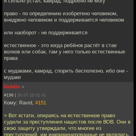
я сильно устал, камрад, подробно не могу
право - по определению изобретено человеком,
внедрено человеком и поддерживается человеком
или наоборот - не поддерживается
естественное - это когда ребёнок растёт в стае
волков или собак, там у него только естественные
права
с мудаками, камрад, спорить бесполезно, ибо они -
мудаки
Goblin
»
#196 |
30.07.10 01:41
Кому: Ravid,
#151
> Вот кстати, опираясь на естественное право
судили за преступления нацистов после ВОВ. Они в
свою защиту утверждали, что многие из
преступлений, им инкриминированные не являлись