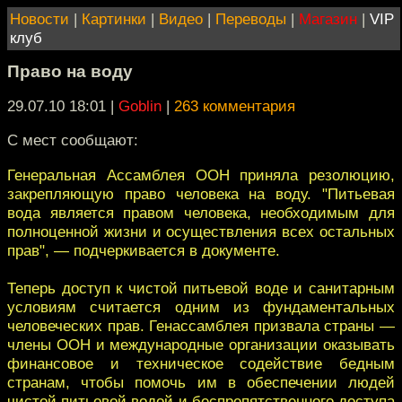
Новости
|
Картинки
|
Видео
|
Переводы
|
Магазин
|
VIP
клуб
Право на воду
29.07.10 18:01
|
Goblin
|
263 комментария
С мест сообщают:
Генеральная Ассамблея ООН приняла резолюцию,
закрепляющую право человека на воду. "Питьевая
вода является правом человека, необходимым для
полноценной жизни и осуществления всех остальных
прав", — подчеркивается в документе.
Теперь доступ к чистой питьевой воде и санитарным
условиям считается одним из фундаментальных
человеческих прав. Генассамблея призвала страны —
члены ООН и международные организации оказывать
финансовое и техническое содействие бедным
странам, чтобы помочь им в обеспечении людей
чистой питьевой водой и беспрепятственного доступа