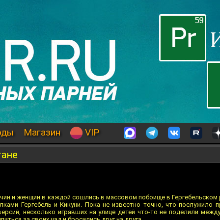
оды
Магазин
VIP
тане
жчин и женщин в каждой сошлись в массовом побоище в Гергебельском 
лками Гергебель и Кикуни. Пока не известно точно, что послужило 
версий, несколько игравших на улице детей что-то не поделили межд
иться за своих чад и бросились друг на друга.