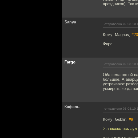
праздников). Так 
Sanya
отправлено 02.08.10 
Кому: Magnus,
#20
Фарс.
Fargo
отправлено 02.08.10 
Оба села одной на
большое. А аварц
устраивают разбор
усмирять когда на
Кафель
отправлено 03.08.10 
Кому: Goblin,
#9
> а оказалось аул
дак в статье же н