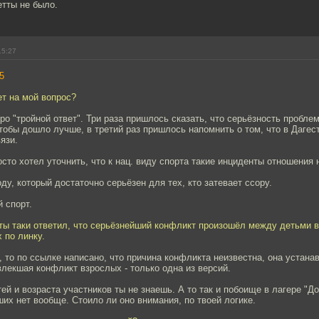
етты не было.
15:27
5
ет на мой вопрос?
про "тройной ответ". Три раза пришлось сказать, что серьёзность пробл
обы дошло лучше, в третий раз пришлось напомнить о том, что в Дагес
язи.
сто хотел уточнить, что к нац. виду спорта такие инциденты отношения 
оду, который достаточно серьёзен для тех, кто затевает ссору.
 спорт.
 ты таки ответил, что серьёзнейший конфликт произошёл между детьми в
 по линку.
 то по ссылке написано, что причина конфликта неизвестна, она устана
влекшая конфликт взрослых - только одна из версий.
ей и возраста участников ты не знаешь. А то так и побоище в лагере "До
ших нет вообще. Стоило ли оно внимания, по твоей логике.