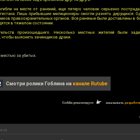
огибли на месте от ранений, еще пятеро человек серьезно пострад
гестана. Лишь прибывшие милиционеры смогли разнять дерущихся. Од
ников правоохранительных органов. Все раненые были доставлены в б
дятся в тяжелом состоянии.
тельств произошедшего. Несколько местных жителей были заде
 чтобы выяснить зачинщиков драки.
 местью за убитых.
Смотри ролики Гоблина на
канале Rutube
Goblin рекомендует
заказывать
разработ
20:15