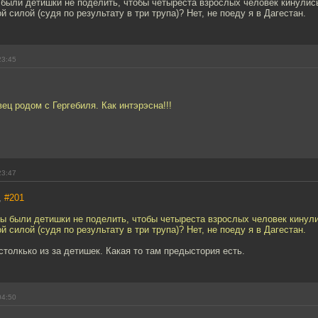
были детишки не поделить, чтобы четыреста взрослых человек кинулись
й силой (судя по результату в три трупа)? Нет, не поеду я в Дагестан.
23:45
ец родом с Гергебиля. Как интэрэсна!!!
23:47
,
#201
ы были детишки не поделить, чтобы четыреста взрослых человек кинули
й силой (судя по результату в три трупа)? Нет, не поеду я в Дагестан.
столкько из за детишек. Какая то там предыстория есть.
04:50