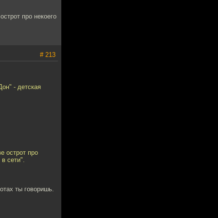
острот про некоего
.
# 213
Дон" - детская
е острот про
в сети".
отах ты говоришь.