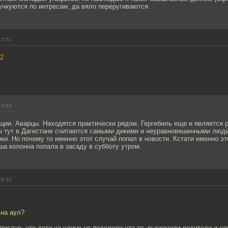
кучкуются по интресам, да вяло переругиваются.
12:51
2
13:43
ции. Аварцы. Находятся практически рядом. Гергебиль еще и является 
ы тут в Дагестане считаются самыми дикими и неуравновешенными людь
ки. Но почему то именно этот случай попал в новости. Кстати именно э
ша колонна попала в засаду в субботу утром.
16:32
 на аул?
аписано, что дети на улице не поделили что то, выскочили родители и на