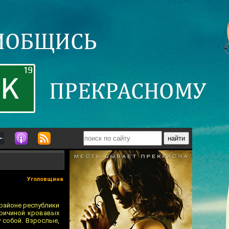
Уголовщина
районе республики
причиной кровавых
у собой. Взрослые,