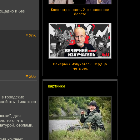
Клеопатра, часть 2: финансовое
ощадно и без
болото
# 205
Вечерний Излучатель: Сердца
четырех
# 206
Картинки
 в городских
кой-нть. Типа косо
аньки", для
ло того, что
матурой, серпами,
омя крупных