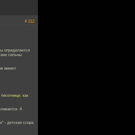
# 212
емы определяется
тане сильны
не имеют.
 песочнице, как
вливается. А
н" - детская ссора.