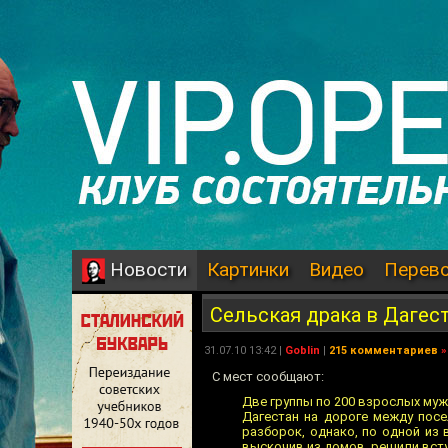
Картинки
Видео
Перев
Новости
Сельская драка в Дагес
31.07.10 13:42 |
Goblin
|
215 комментариев
»
С мест сообщают:
Две группы по 200 взрослых му
Дагестан на дороге между посе
разборок, однако, по одной из 
выскочив из домов, решили вступ