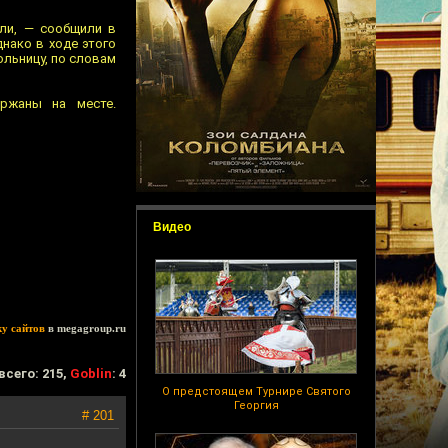
али, — сообщили в
нако в ходе этого
ольницу, по словам
ржаны на месте.
Видео
ку сайтов
в megagroup.ru
всего: 215,
Goblin
: 4
О предстоящем Турнире Святого
Георгия
# 201