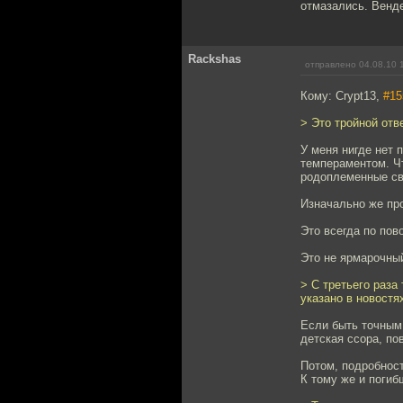
отмазались. Венд
Rackshas
отправлено 04.08.10 
Кому: Crypt13,
#15
> Это тройной отв
У меня нигде нет 
темпераментом. Чт
родоплеменные св
Изначально же про
Это всегда по пов
Это не ярмарочный
> С третьего раза
указано в новостях
Если быть точным,
детская ссора, по
Потом, подробност
К тому же и погиб