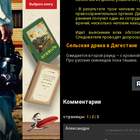
- В результате трое человек п
правоохранительных органах Да
ранения получил один из сотруд
врачей, несколько человек нахо
Идет выяснение всех обстоя
Следователи проводят допросы,
Сельская драка в Дагестане
Ожидается второй раунд — с кровной
Про русских скинхедов пока тишина.
Комментарии
cтраницы:
1
|
2
| 3
Александра
отправлено 01.08.10 