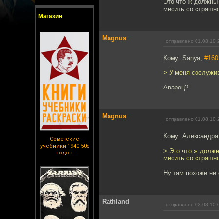
Это что ж должны 
месить со страшно
Магазин
Magnus
отправлено 01.08.10 
Кому: Sanya,
#160
> У меня сослужив
Аварец?
Magnus
отправлено 01.08.10 
Кому: Александра
Советские
учебники 1940-50х
> Это что ж должн
годов
месить со страшно
Ну там похоже не 
Rathland
отправлено 02.08.10 