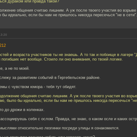
ься дураком или правда такой?
олжение общения считаю лишним. А уж после твоего участия во взрыве 
 бы идеально, если бы нам не пришлось никогда пересечься "не в сети"
13:20
212
стей и возраста участников ты не знаешь. А то так и побоище в лагере "
и погибших нет вообще. Стоило ли оно внимания, по твоей логике.
е, а не по моей.
слежу за развитием событий в Гергебельском районе.
емы с чувством юмора - тебя тут обидят.
одолжение общения считаю лишним. А уж после твоего участия во взрыв
аю, было бы идеально, если бы нам не пришлось никогда пересечься "не 
о до дрожи в коленках.
ассоциируешь себя с ослом. Правда, не знаю, о каком осле и каких остр
мыслями относительно лезгинки посреди улицы я ознакомился.