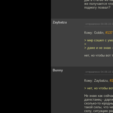
же получается что
подмогу позвал?
Zaybatzu
отправлено 04.08.10 
Кому: Goblin,
#137
> мир сошел с ум
>
> даже и не знаю 
нет, но чтобы вот 
Bunny
отправлено 04.08.10 
Кому: Zaybatzu,
#
> нет, но чтобы во
Не знаю как сейча
дагестанец - дарг
сколько-то юродны
такой силы, что ч
селу, ситуацию ра