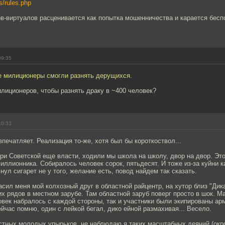
rs/rules.php
в-виртуалов расценивается как попытка мошенничества и карается бесп
09:35
 милиционеры смогли разнять дерущихся.
лиционеров, чтобы разнять драку в ~400 человек?
10:33
печатляет. Реализация то-же, хотя был бы короткоствол...
ри Советской еще власти, ходили мы школа на школу, двор на двор. Это
иллионника. Собиралось человек сорок, пятьдесят. И тоже из-за куйни ка
нул сигарет не у того, желание есть, повод найдем так сказать.
ласил меня мой колхозный друг в областной райцентр, на хутор близ "Дик
х рядов в местном зарубе. Там областной заруб поверг просто в шок. Ма
век набралось с каждой стороны, так и участники были экипированы ар
ейчас помню, один с лейкой бегал, дико ейной размахивая... Весело.
естных молодых упырьков, не наблюдаю я таких масштабных деяний (окр