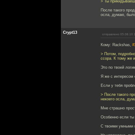
> Ты прикидываеш
После такого прод
осла, думаю, было
Crypt13
отправлено 05.08.10 
Кому: Rackshas,
#
> Потом, подробно
ссора. К тому же 
Это по твоей логик
Я же с интересом 
Если у тебя пробл
> После такого пр
некоего осла, дум
Мне страшно прост
Особенно если ты 
С твоими умными 