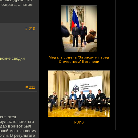
поиграть, а потом
# 210
Медаль ордена "За заслуги перед
ейские сводки
Отечеством" II степени
# 211
еня отец
зультате чего, его
РВИО
удар в живот был
ровной местью всему
огли. В результате