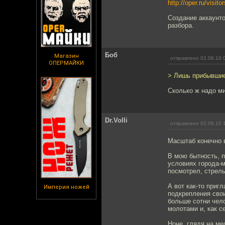
http://oper.ru/visito
Создание аккаунто
разбора.
Боб
Магазин
отправлено 02.08.10 
ОПЕРМАЙКИ
> Лишь прибывшие
Сколько ж надо ми
Dr.Volli
отправлено 02.08.10 
Масштаб конечно в
В мою бытность, п
условиях города-м
посмотрел, стрель
А вот как-то приг
Империя ножей
подкрепления свои
больше сотни чело
молотами и, как с
Ноне, глядя на м