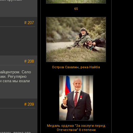
65
# 207
# 208
Остров Сахалин, река Найба
райцентром. Село
ми. Регулярно
ти села мы ехали
# 209
Медаль ордена "За заслуги перед
Отечеством" II степени
чалась драка,это