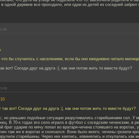
 в одной деревне все проходило, или одни из детей из соседней забрел 
11:58
а
- что бы случилось с населением, если бы оно ежедневно читало милиц
так вот! Соседи друг на друга :(, как они потом жить то вместе будут?
15:03
210
т так вот! Соседи друг на друга :(, как они потом жить то вместе будут?
с, но раньшео подобные ситуации разруливались старейшинами сел. У м
инец. В 70-х годах его село играло в футбол с соседским чеченским, в ре
й брат ударив по мячу попал во вратаря-чечена стоявшего на воротах, 
ечен там же в воротах и скончался. Вони было много, чечены грозили к
зрулили старейшины. Через них каялись, извинялись и откупались как м