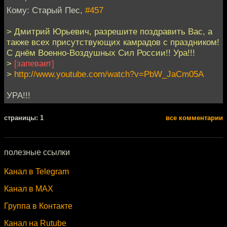
Кому: Старый Пес,
#457
> Дмитрий Юрьевич, разрешите поздравить Вас, а
также всех присутствующих камрадов с праздником!
С днём Военно-Воздушных Сил России!! Ура!!!
>
[запевает]
>
http://www.youtube.com/watch?v=PbW_JaCm05A
УРА!!!
cтраницы: 1
все комментарии
полезные ссылки
Канал в Telegram
Канал в MAX
Группа в Контакте
Канал на Rutube