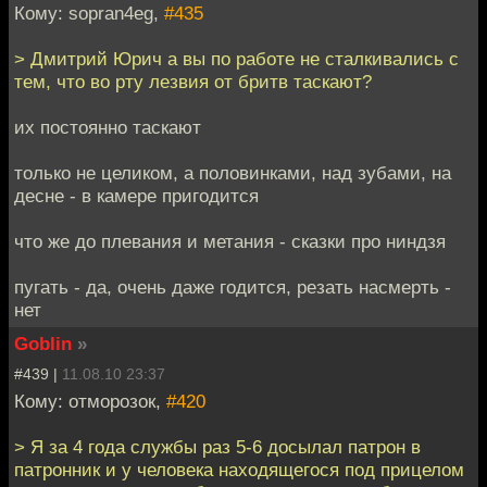
Кому: sopran4eg,
#435
> Дмитрий Юрич а вы по работе не сталкивались с
тем, что во рту лезвия от бритв таскают?
их постоянно таскают
только не целиком, а половинками, над зубами, на
десне - в камере пригодится
что же до плевания и метания - сказки про ниндзя
пугать - да, очень даже годится, резать насмерть -
нет
Goblin
»
#439 |
11.08.10 23:37
Кому: отморозок,
#420
> Я за 4 года службы раз 5-6 досылал патрон в
патронник и у человека находящегося под прицелом