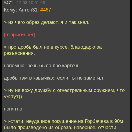
#471 |
12.08.10 01:06
Кому: Антон31,
#467
> из чего обрез делают, я и так знал.
[отпрыгивает]
> про дробь был не в курсе, благодарю за
разъяснения.
напомню: речь была про картечь
дробь там в кавычках, если ты не заметил
> ну не вожу дружбу с огнестрельным оружием, что
уж тут))
понятно
> кстати, неудачное покушение на Горбачева в 90м
было произведено из обреза. наверное, отчасти