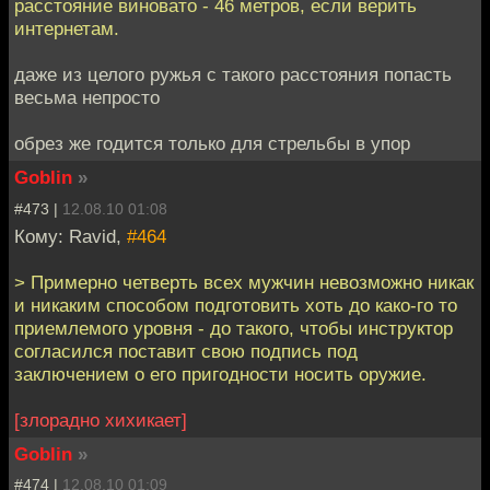
расстояние виновато - 46 метров, если верить
интернетам.
даже из целого ружья с такого расстояния попасть
весьма непросто
обрез же годится только для стрельбы в упор
Goblin
»
#473 |
12.08.10 01:08
Кому: Ravid,
#464
> Примерно четверть всех мужчин невозможно никак
и никаким способом подготовить хоть до како-го то
приемлемого уровня - до такого, чтобы инструктор
согласился поставит свою подпись под
заключением о его пригодности носить оружие.
[злорадно хихикает]
Goblin
»
#474 |
12.08.10 01:09