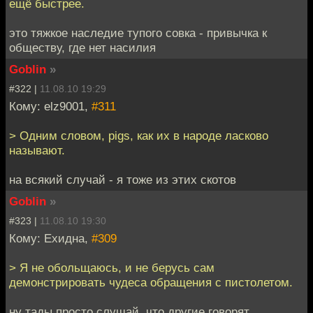
ещё быстрее.
это тяжкое наследие тупого совка - привычка к
обществу, где нет насилия
Goblin
»
#322 |
11.08.10 19:29
Кому: elz9001,
#311
> Одним словом, pigs, как их в народе ласково
называют.
на всякий случай - я тоже из этих скотов
Goblin
»
#323 |
11.08.10 19:30
Кому: Ехидна,
#309
> Я не обольщаюсь, и не берусь сам
демонстрировать чудеса обращения с пистолетом.
ну тады просто слушай, что другие говорят