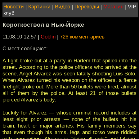
Новости
|
Картинки
|
Видео
|
Переводы
|
Магазин
|
VIP
клуб
Короткоствол в Нью-Йорке
11.08.10 12:57
|
Goblin
|
726 комментариев
С мест сообщают:
А fight broke out at a party in Harlem that spilled into the
street. According to the police officers who arrived at the
scene, Angel Alvarez was seen fatally shooting Luis Soto.
When Alvarez turned his weapon on the officers, a fierce
firefight broke out. More than 50 bullets were fired, almost
all of them by the police. At least 21 of those bullets
pierced Alvarez's body.
Luckily for Alvarez — whose criminal record includes at
least eight prior arrests — none of the bullets hit his
brain, heart or major arteries. His family members say
that even though his arms, legs and torso were riddled
with ammunition, Alvarez is "doing all right" and talking.