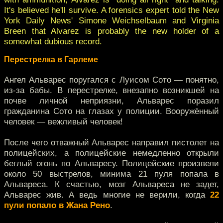
It's believed he'll survive. A forensics expert told the New
York Daily News' Simone Weichselbaum and Virginia
Breen that Alvarez is probably the new holder of a
somewhat dubious record.
Перестрелка в Гарлеме
Ангел Альварес поругался с Луисом Сото — понятно,
из-за бабы. В перестрелке, внезапно возникшей на
почве личной неприязни, Альварес поразил
гражданина Сото на глазах у полиции. Вооружённый
человек — вежливый человек!
После чего отважный Альварес направил пистолет на
полицейских, а полицейские немедленно открыли
беглый огонь по Альваресу. Полицейские произвели
около 50 выстрелов, минима 21 пуля попала в
Альвареса. К счастью, мозг Альвареса не задет,
Альварес жив. А ведь многие не верили, когда
22
пули попало в Жана Рено
.