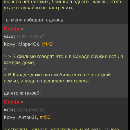
шансов нет никаких, боишься одного - как бы этого
ухаря случайно не застрелить.
ты меня победил, сдаюсь
Goblin
»
#444 |
11.08.10 23:47
Кому: Mope4Ok,
#442
> > В фильме говорят что и в Канаде оружие есть в
каждом доме,
>
> В Канаде даже автомобиль есть не в каждой
семье, а ведь он дешевле пистолета.
да что ж такое!!!
Goblin
»
#454 |
12.08.10 00:23
Кому: Антон31,
#450
> стрелять, камрад, желательно из обреза - у него