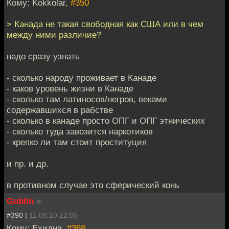
Кому: Kokkolar,
#350
> Канада не такая свободная как США или в чем
между ними различие?
надо сразу узнать
- сколько народу проживает в Канаде
- каков уровень жизни в Канаде
- сколько там латиносов/негров, веками
содержавшихся в рабстве
- сколько в канаде просто ОПГ и ОПГ этнических
- сколько туда завозится наркотиков
- крепко ли там стоит проституция
и пр. и др.
в противном случае это сферический конь
Goblin
»
#390 |
11.08.10 22:05
Кому: Ехидна,
#368