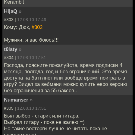
Kerambit
HijaQ
»
#303 |
12.08.10 17:46
Кому: Дюк,
#302
Мужики, я вас боюсь!!!
t0lsty
»
#304 |
12.08.10 17:51
Господа, поясните пожалуйста, время подписки 4
месяца, полгода, год и без ограничений. Это время
доступа на баттлнет или вообще время поиграть в
игру? Видел за вебмани можно купить евро версию
без ограничения за 55 баксов..
Numanser
»
#305 |
12.08.10 17:51
Был выбор - старик или гитара.
Выбрал гитару - пока не жалею =)
Но такие восторги лучше не читать пока не
передумал =)