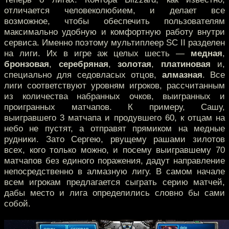
отличается человеколюбием, и делает все
возможное, чтобы обеспечить пользователям
максимально удобную и комфортную работу внутри
сервиса. Именно поэтому мультиплеер SC II разделен
на лиги. Их в игре аж целых шесть —
медная
,
бронзовая
,
серебряная
,
золотая
,
платиновая
и,
специально для седовласых отцов,
алмазная
. Все
лиги соответствуют уровням игроков, рассчитанным
из количества набранных очков, выигранных и
проигранных матчапов. К примеру, Сашу,
выигравшего 3 матчапа и продувшего 60, к отцам на
небо не пустят, а отправят прямиком на медные
рудники. Зато Сергею, рвущему рашами зилотов
всех, кого только можно, и посему выигравшему 70
матчапов без единого поражения, дадут направление
непосредственно в алмазную лигу. В самом начале
всем игрокам предлагается сыграть серию матчей,
дабы место и лига определились словно бы сами
собой.