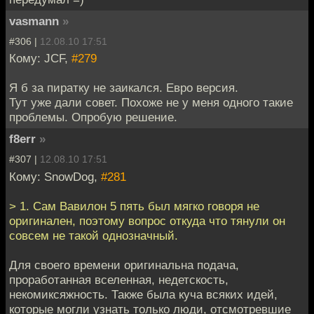
vasmann
»
#306 |
12.08.10 17:51
Кому: JCF,
#279
Я б за пиратку не заикался. Евро версия.
Тут уже дали совет. Похоже не у меня одного такие
проблемы. Опробую решение.
f8err
»
#307 |
12.08.10 17:51
Кому: SnowDog,
#281
> 1. Сам Вавилон 5 пять был мягко говоря не
оригинален, поэтому вопрос откуда что тянули он
совсем не такой однозначный.
Для своего времени оригинальна подача,
проработанная вселенная, недетскость,
некомиксяжность. Также была куча всяких идей,
которые могли узнать только люди, отсмотревшие