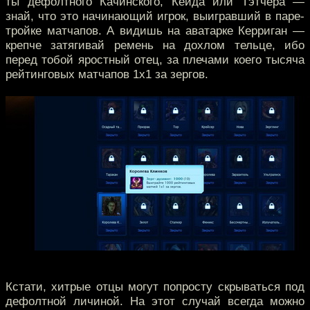
ты дефолтного Качинского, Кейда или Тэтчера —
знай, что это начинающий игрок, выигравший в паре-
тройке матчапов. А видишь на аватарке Керриган —
крепче затягивай ремень на дохлом тельце, ибо
перед тобой яростный отец, за плечами коего тысяча
рейтинговых матчапов 1х1 за зергов.
Кстати, хитрые отцы могут попросту скрываться под
дефолтной личиной. На этот случай всегда можно