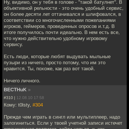
Ну, видимо, он у тебя в голове - "такой батулнет". В
объективной рельности - это очень удобный сервис,
он более десяти лет оттачивался и шлифовался, в
соответствии со многочисленными пожеланиями
игроков, геймеров, проведенных опросов и.т.д. В
итоге получилось почти идеально. В нем есть все,
что нужно действительно удобному игровому
сервису.
Есть люди, которые любят выдувать мыльные
пузыри из ничего, просто потому, что им это
нравится. Ты, похоже, как раз вот такой.
Ничего личного.
BECTHuK
»
#310 |
12.08.10 17:58
Кому: t0lsty,
#304
Прежде чем играть в сингл или мультиплеер, надо
залогиниться. Если у твоей учетной записи истечет
ограниченная подписка, зайти нельзя, и, как