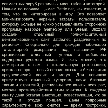
совместных заруб различных масштабов и категорий.
Начнем по порядку. Цымес Battle.net, как известно, в
том, что он интегрирован в игру. Это позволяет
минимизировать нервные затраты пользователя,
которому больше не нужно устанавливать стороннюю
программу навроде
GameSpy
или
Steam
. Blizzard
создали отдельный полномасштабный
централизованный сайт Battle.net, разделённый по
регионам. Специально для граждан небольшой
тоталитарной резервации под названием РФ
организован отдельный тупичок и добавлена
поддержка русского языка. И есть мнение, что
демократия к нам, в тоталитарную резервацию,
пришла не зря — новый сервис оказался безо всяких
преувеличений велик и могуч. Для новичков
присутствует отменный туториал, пачка базовых
тактик и стратегий, расписаны все юниты всех рас,
методы противодействия этим юнитам. К каждому
юниту дана богатая аннотация, повествующая, кто он
такой и откуда пришёл. Даны подробные
характеристики всех юнитов — время постройки,