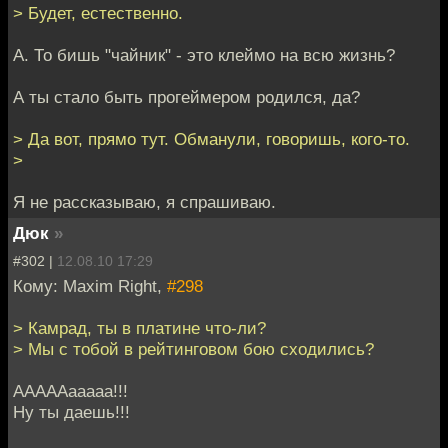
> Будет, естественно.
А. То бишь "чайник" - это клеймо на всю жизнь?
А ты стало быть прогеймером родился, да?
> Да вот, прямо тут. Обманули, говоришь, кого-то.
>
Я не рассказываю, я спрашиваю.
Дюк
»
#302 |
12.08.10 17:29
Кому: Maxim Right,
#298
> Камрад, ты в платине что-ли?
> Мы с тобой в рейтинговом бою сходились?
АААААааааа!!!
Ну ты даешь!!!