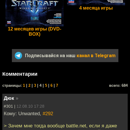
4 месяца игры
12 месяцев игры (DVD-
BOX)
Подписывайся на наш
канал в Telegram
Комментарии
cтраницы:
1
|
2
|
3
| 4 |
5
|
6
|
7
всего: 684
Дюк
»
#301 |
12.08.10 17:28
Кому: Unwanted,
#292
> Зачем мне тогда вообще battle.net, если я даже