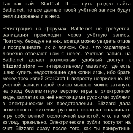
Так как сайт StarCraft II — суть раздел сайта
Battle.net, то все данные твоей учётной записи будут
реплицированы и в него.
Регистрация на форумах Battle.net не требуется,
валидация происходит через учётную запись.
Поэтому, беседуя на них, всегда можно увидеть отцов
и поспрашивать их о всяком. Они, что характерно,
любезно отвечают нам с небес. Учетная запись на
Battle.net делает возможным удобный доступ к
blizzard.store
— интерактивному магазину, где есть
шанс купить недостающие две копии игры, ибо брать
менее трех копий StarCraft II попросту неприлично. Из
учетной записи парой кликов мышью можно затянуть
на хард безлимитную версию игры в электронном
виде, заплатив за неё настоящими русскими рублями
в электрическом их представлении. Blizzard дала
возможность жителям русского околотка оплачивать
игру собственной околоточной валютой, что, на мой
взгляд, правильно. Электрические рубли поступят на
счет Blizzard сразу после того, как ты прикрутишь