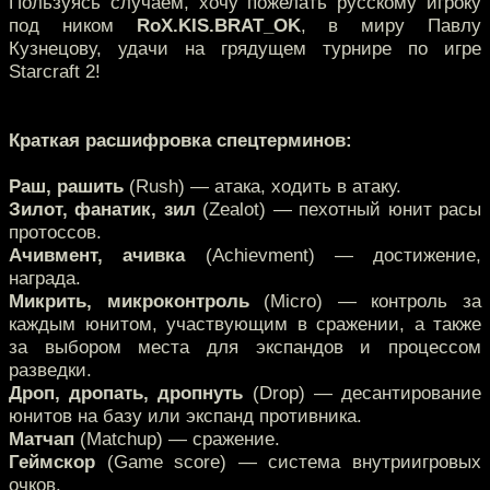
Пользуясь случаем, хочу пожелать русскому игроку
под ником
RoX.KIS.BRAT_OK
, в миру Павлу
Кузнецову, удачи на грядущем турнире по игре
Starcraft 2!
Краткая расшифровка спецтерминов:
Раш, рашить
(Rush) — атака, ходить в атаку.
Зилот, фанатик, зил
(Zealot) — пехотный юнит расы
протоссов.
Ачивмент, ачивка
(Achievment) — достижение,
награда.
Микрить, микроконтроль
(Micro) — контроль за
каждым юнитом, участвующим в сражении, а также
за выбором места для экспандов и процессом
разведки.
Дроп, дропать, дропнуть
(Drop) — десантирование
юнитов на базу или экспанд противника.
Матчап
(Matchup) — сражение.
Геймскор
(Game score) — система внутриигровых
очков.