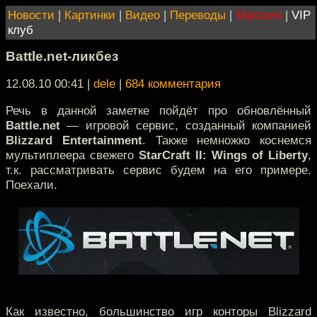
Новости
|
Картинки
|
Видео
|
Переводы
|
Магазин
|
VIP
клуб
Battle.net-ликбез
12.08.10 00:41
|
dele
|
684 комментария
Речь в данной заметке пойдёт про обновлённый
Battle.net
— игровой сервис, созданный компанией
Blizzard Entertainment
. Также немножко коснемся
мультиплеера свежего
StarCraft II: Wings of Liberty
,
т.к. рассматривать сервис будем на его примере.
Поехали.
Как известно, большинство игр конторы Blizzard