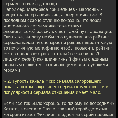
сериал с начала до конца.
Например. Мега-раса пришельцев - Варлонцы -
существа не органические, а энергетические. В
последнем сезоне отлично показано, что через
много-много лет земляне тоже станут
энергетической расой, т.к. вот такой путь эволюции.
Опять же, ни разу не было ощущения, что рейтинг
сериала падает и сценаристы решают ввести какую-
то нелогичную мега-фигню чтобы повысить рейтинг.
Весь сериал смотрится (а там 5 сезонов по 20 с
лишним серий) как длиииииный фильм с единым
цельным сюжетом, развивающимися и глубокими
героями.
> 2. Тупость канала Фокс сначала запоровшего
показ, а потом закрывшего сериал к культовости и
популярности сериала отношения имеет мало.
Если всё так было хорошо, то почему не возродили?
Кстати, в сериале Castle, главный герой-детектив,
которого играет Филлион, в одной из серий надевает