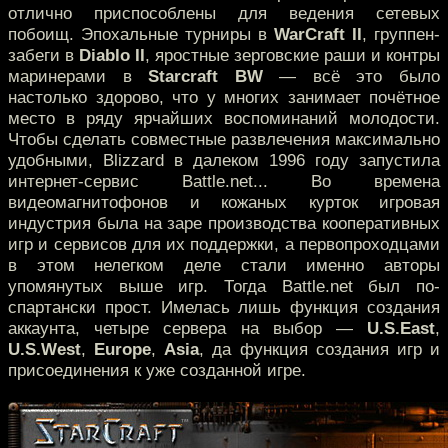
отлично приспособлены для ведения сетевых
побоищ. Эпохальные турниры в
WarCraft II
, группен-
забеги в
Diablo II
, яростные зерговские раши и контры
маринерами в
Starcraft BW
— всё это было
настолько здорово, что у многих занимает почётное
место в ряду ярчайших воспоминаний молодости.
Чтобы сделать совместные развлечения максимально
удобными, Blizzard в далеком 1996 году запустила
интернет-сервис Battle.net...
Во времена
видеомагнитофонов и кожаных курток игровая
индустрия была на заре производства кооперативных
игр и сервисов для их поддержки, а первопроходцами
в этом нелегком деле стали именно авторы
упомянутых выше игр. Тогда Battle.net был по-
спартански прост. Имелась лишь функция создания
аккаунта, четыре сервера на выбор —
U.S.East
,
U.S.West
,
Europe
,
Asia
, да функция создания игр и
присоединения к уже созданной игре.