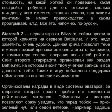
стоимость, на какой хоткей он подвешен, какая
постройка требуется для его открытия, сколько
шилдов у него имеется, сколько хелсов, над какими
юнитами он имеет превосходство, а каким
проигрывает, и.т.д. Всё это, напомню, по-русски.
Starcraft 2
— первая игра от Blizzard, сейвы профиля
которой хранятся на сервере Battle.net. И это, надо
заметить, очень удобно. Данная фича позволит тебе
в момент резкой пропажи интернета играть, например,
с компьютера соседа, сохраняя весь свой рейтинг.
Сайт второго старкрафта организован как раздел
Battle.net, на котором висит твоя учетная запись и все
данные о тебе. Также в игру добавлена поддержка
геймскоров за выполнение ачивментов.
Организованы награды в виде системы аватаров, за
открытие которых просят пройти n-e количество
рейтинговых матчапов. Геймскоры и аватары
позволяют сразу увидеть, кто перед тобою — ярко-
зелёный нуб или седой ветеран. Например, видишь