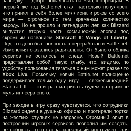
разведку — добро пожаловать на Asia, к корейцам. В
первый же год Battle.net стал настолько популярен,
что принял в себя более миллиона игроков со всего
мира — огромное по тем временам количество
народу. Но не прошло и пятнадцати лет, как Blizzard
выпустил вторую часть космической эпопеи под
скромным названием
Starcraft II: Wings of Liberty
.
Под это дело был полностью переработан и Battle.net.
Изменения оказались радикальны. От былого облика
сервиса не осталось и следа. Новый Battle.net
представляет собой такую глыбу, что, видимо, по
удобству пользования тягаться с ним может разве что
Xbox Live
. Поскольку новый Battle.net полноценно
поддерживает только одну игру — свежевышедший
Starcraft II — то и рассматривать будем на примере
мультиплеера оного.
При заходе в игру сразу чувствуется, что сотрудники
Blizzard сидели в душных офисах и протирали портки
на жестких стульях не напрасно. Огромный опыт в
построении игровых сервисов позволил им создать,
не побоюсь этого слова, идеальный инструмент для