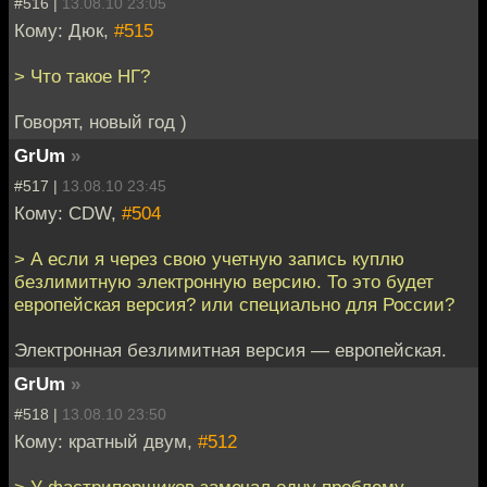
#516 |
13.08.10 23:05
Кому: Дюк,
#515
> Что такое НГ?
Говорят, новый год )
GrUm
»
#517 |
13.08.10 23:45
Кому: CDW,
#504
> А если я через свою учетную запись куплю
безлимитную электронную версию. То это будет
европейская версия? или специально для России?
Электронная безлимитная версия — европейская.
GrUm
»
#518 |
13.08.10 23:50
Кому: кратный двум,
#512