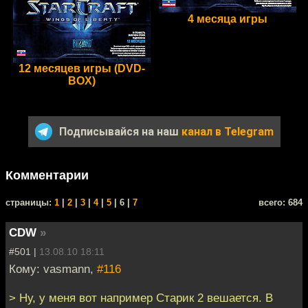
4 месяца игры
12 месяцев игры (DVD-
BOX)
Подписывайся на наш
канал в Telegram
Комментарии
cтраницы:
1
|
2
|
3
|
4
|
5
| 6 |
7
всего: 684
CDW
»
#501 |
13.08.10 18:11
Кому: vasmann,
#116
> Ну, у меня вот например Старик 2 вешается. В