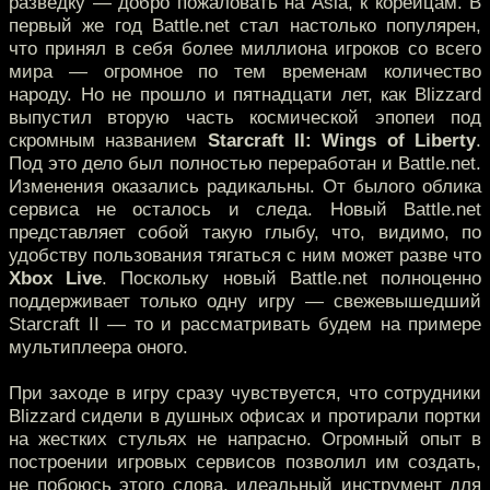
разведку — добро пожаловать на Asia, к корейцам. В
первый же год Battle.net стал настолько популярен,
что принял в себя более миллиона игроков со всего
мира — огромное по тем временам количество
народу. Но не прошло и пятнадцати лет, как Blizzard
выпустил вторую часть космической эпопеи под
скромным названием
Starcraft II: Wings of Liberty
.
Под это дело был полностью переработан и Battle.net.
Изменения оказались радикальны. От былого облика
сервиса не осталось и следа. Новый Battle.net
представляет собой такую глыбу, что, видимо, по
удобству пользования тягаться с ним может разве что
Xbox Live
. Поскольку новый Battle.net полноценно
поддерживает только одну игру — свежевышедший
Starcraft II — то и рассматривать будем на примере
мультиплеера оного.
При заходе в игру сразу чувствуется, что сотрудники
Blizzard сидели в душных офисах и протирали портки
на жестких стульях не напрасно. Огромный опыт в
построении игровых сервисов позволил им создать,
не побоюсь этого слова, идеальный инструмент для