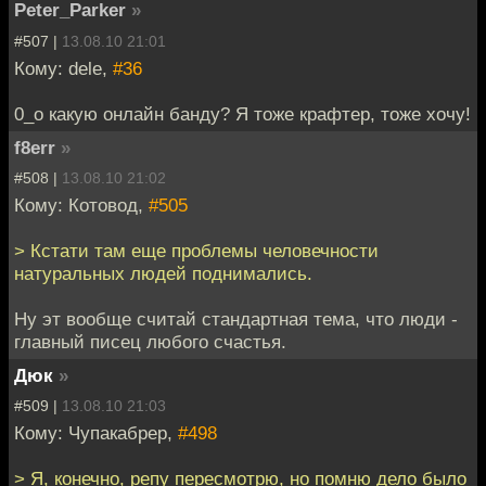
Peter_Parker
»
#507 |
13.08.10 21:01
Кому: dele,
#36
0_о какую онлайн банду? Я тоже крафтер, тоже хочу!
f8err
»
#508 |
13.08.10 21:02
Кому: Котовод,
#505
> Кстати там еще проблемы человечности
натуральных людей поднимались.
Ну эт вообще считай стандартная тема, что люди -
главный писец любого счастья.
Дюк
»
#509 |
13.08.10 21:03
Кому: Чупакабрер,
#498
> Я, конечно, репу пересмотрю, но помню дело было