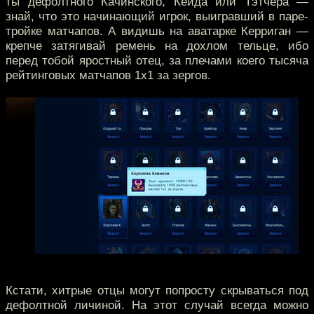
ты дефолтного Качинского, Кейда или Тэтчера —
знай, что это начинающий игрок, выигравший в паре-
тройке матчапов. А видишь на аватарке Керриган —
крепче затягивай ремень на дохлом тельце, ибо
перед тобой яростный отец, за плечами коего тысяча
рейтинговых матчапов 1х1 за зергов.
Кстати, хитрые отцы могут попросту скрываться под
дефолтной личиной. На этот случай всегда можно