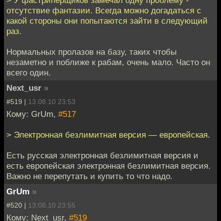
> У фастриперщиков замечал одну проблему -
отсутствие фантазии. Всегда можно догадаться с
какой стороны они попытаются зайти в следующий
раз.
Нормальных пролазов на базу, таких чтобы
незаметно и поближе к рабам, очень мало. Часто он
всего один.
Next_usr
»
#519 |
13.08.10 23:53
Кому: GrUm,
#517
> Электронная безлимитная версия — европейская.
Есть русская электронная безлимитная версия и
есть европейская электронная безлимитная версия.
Важно не перепутать и купить то что надо.
GrUm
»
#520 |
13.08.10 23:55
Кому: Next_usr,
#519