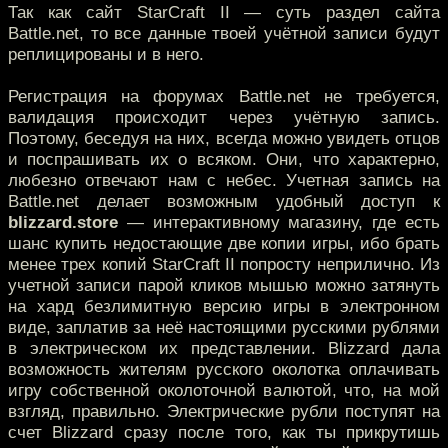
Так как сайт StarCraft II — суть раздел сайта
Battle.net, то все данные твоей учётной записи будут
реплицированы и в него.
Регистрация на форумах Battle.net не требуется,
валидация происходит через учётную запись.
Поэтому, беседуя на них, всегда можно увидеть отцов
и поспрашивать их о всяком. Они, что характерно,
любезно отвечают нам с небес. Учетная запись на
Battle.net делает возможным удобный доступ к
blizzard.store
— интерактивному магазину, где есть
шанс купить недостающие две копии игры, ибо брать
менее трех копий StarCraft II попросту неприлично. Из
учетной записи парой кликов мышью можно затянуть
на хард безлимитную версию игры в электронном
виде, заплатив за неё настоящими русскими рублями
в электрическом их представлении. Blizzard дала
возможность жителям русского околотка оплачивать
игру собственной околоточной валютой, что, на мой
взгляд, правильно. Электрические рубли поступят на
счет Blizzard сразу после того, как ты прикрутишь