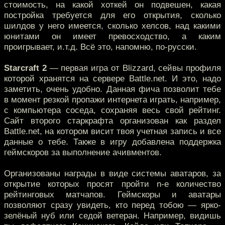
стоимость, на какой хоткей он подвешен, какая
постройка требуется для его открытия, сколько
шилдов у него имеется, сколько хелсов, над какими
юнитами он имеет превосходство, а каким
проигрывает, и.т.д. Всё это, напомню, по-русски.
Starcraft 2
— первая игра от Blizzard, сейвы профиля
которой хранятся на сервере Battle.net. И это, надо
заметить, очень удобно. Данная фича позволит тебе
в момент резкой пропажи интернета играть, например,
с компьютера соседа, сохраняя весь свой рейтинг.
Сайт второго старкрафта организован как раздел
Battle.net, на котором висит твоя учетная запись и все
данные о тебе. Также в игру добавлена поддержка
геймскоров за выполнение ачивментов.
Организованы награды в виде системы аватаров, за
открытие которых просят пройти n-e количество
рейтинговых матчапов. Геймскоры и аватары
позволяют сразу увидеть, кто перед тобою — ярко-
зелёный нуб или седой ветеран. Например, видишь