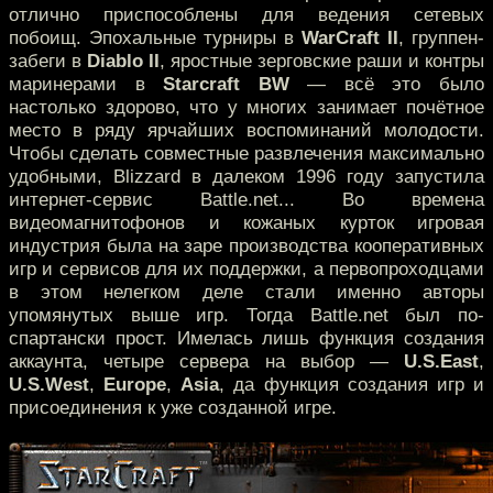
отлично приспособлены для ведения сетевых
побоищ. Эпохальные турниры в
WarCraft II
, группен-
забеги в
Diablo II
, яростные зерговские раши и контры
маринерами в
Starcraft BW
— всё это было
настолько здорово, что у многих занимает почётное
место в ряду ярчайших воспоминаний молодости.
Чтобы сделать совместные развлечения максимально
удобными, Blizzard в далеком 1996 году запустила
интернет-сервис Battle.net...
Во времена
видеомагнитофонов и кожаных курток игровая
индустрия была на заре производства кооперативных
игр и сервисов для их поддержки, а первопроходцами
в этом нелегком деле стали именно авторы
упомянутых выше игр. Тогда Battle.net был по-
спартански прост. Имелась лишь функция создания
аккаунта, четыре сервера на выбор —
U.S.East
,
U.S.West
,
Europe
,
Asia
, да функция создания игр и
присоединения к уже созданной игре.