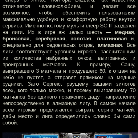
отличается человеколюбием, и делает все
возможное, чтобы обеспечить пользователям
максимально удобную и комфортную работу внутри
сервиса. Именно поэтому мультиплеер SC II разделен
на лиги. Их в игре аж целых шесть —
медная
,
бронзовая
,
серебряная
,
золотая
,
платиновая
и,
специально для седовласых отцов,
алмазная
. Все
лиги соответствуют уровням игроков, рассчитанным
из количества набранных очков, выигранных и
проигранных матчапов. К примеру, Сашу,
выигравшего 3 матчапа и продувшего 60, к отцам на
небо не пустят, а отправят прямиком на медные
рудники. Зато Сергею, рвущему рашами зилотов
всех, кого только можно, и посему выигравшему 70
матчапов без единого поражения, дадут направление
непосредственно в алмазную лигу. В самом начале
всем игрокам предлагается сыграть серию матчей,
дабы место и лига определились словно бы сами
собой.