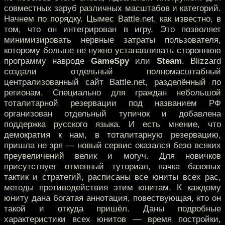
совместных заруб различных масштабов и категорий.
Начнем по порядку. Цымес Battle.net, как известно, в
том, что он интегрирован в игру. Это позволяет
минимизировать нервные затраты пользователя,
которому больше не нужно устанавливать стороннюю
программу навроде
GameSpy
или
Steam
. Blizzard
создали отдельный полномасштабный
централизованный сайт Battle.net, разделённый по
регионам. Специально для граждан небольшой
тоталитарной резервации под названием РФ
организован отдельный тупичок и добавлена
поддержка русского языка. И есть мнение, что
демократия к нам, в тоталитарную резервацию,
пришла не зря — новый сервис оказался безо всяких
преувеличений велик и могуч. Для новичков
присутствует отменный туториал, пачка базовых
тактик и стратегий, расписаны все юниты всех рас,
методы противодействия этим юнитам. К каждому
юниту дана богатая аннотация, повествующая, кто он
такой и откуда пришёл. Даны подробные
характеристики всех юнитов — время постройки,