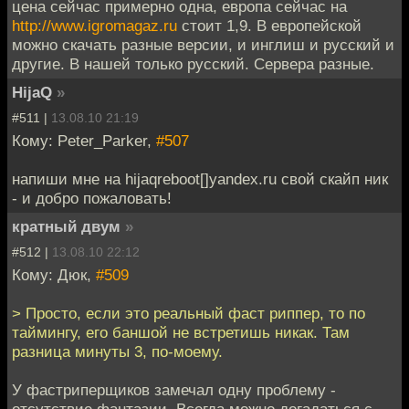
цена сейчас примерно одна, европа сейчас на
http://www.igromagaz.ru
стоит 1,9. В европейской
можно скачать разные версии, и инглиш и русский и
другие. В нашей только русский. Сервера разные.
HijaQ
»
#511 |
13.08.10 21:19
Кому: Peter_Parker,
#507
напиши мне на hijaqreboot[]yandex.ru свой скайп ник
- и добро пожаловать!
кратный двум
»
#512 |
13.08.10 22:12
Кому: Дюк,
#509
> Просто, если это реальный фаст риппер, то по
таймингу, его баншой не встретишь никак. Там
разница минуты 3, по-моему.
У фастриперщиков замечал одну проблему -
отсутствие фантазии. Всегда можно догадаться с