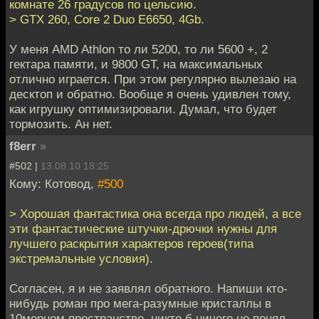
комнате 26 градусов по цельсию.
> GTX 260, Core 2 Duo E6650, 4Gb.
У меня AMD Athlon то ли 5200, то ли 5600 +, 2
гектара памяти, и 9800 GT, на максимальных
отлично играется. При этом регулярно вылезаю на
десктоп и обратно. Вообще я очень удивлен тому,
как игрушку оптимизировали. Думал, что будет
тормозить. Ан нет.
f8err
»
#502 |
13.08.10 18:25
Кому: Котовод,
#500
> Хорошая фантастика она всегда про людей, а все
эти фантастические штучки-дрючки нужны для
лучшего раскрытия характеров героев(типа
экстремальные условия).
Согласен, я и не заявлял обратного. Напиши кто-
нибудь роман про мега-разумные кристаллы в
10мерном пространстве, никто б ничего не понял.