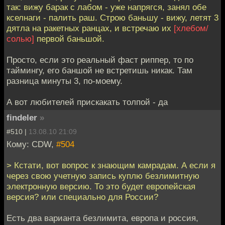
так: вижу барак с лабом - уже напрягся, занял обе
кселнаги - палить раш. Строю баньшу - вижу, летят 3
дятла на ракетных ранцах, и встречаю их
[хлебом/
солью]
первой баньшой.
Просто, если это реальный фаст риппер, то по
таймингу, его баншой не встретишь никак. Там
разница минуты 3, по-моему.
А вот любителей прискакать толпой - да
findeler
»
#510 |
13.08.10 21:09
Кому: CDW,
#504
> Кстати, вот вопрос к знающим камрадам. А если я
через свою учетную запись куплю безлимитную
электронную версию. То это будет европейская
версия? или специально для России?
Есть два варианта безлимита, европа и россия,