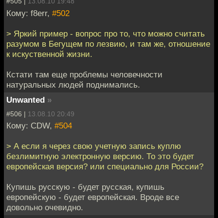
#505 |
13.08.10 19:48
Кому: f8err,
#502
> Яркий пример - вопрос про то, что можно считать
разумом в Бегущем по лезвию, и там же, отношение
к искуственной жизни.
Кстати там еще проблемы человечности
натуральных людей поднимались.
Unwanted
»
#506 |
13.08.10 20:49
Кому: CDW,
#504
> А если я через свою учетную запись куплю
безлимитную электронную версию. То это будет
европейская версия? или специально для России?
Купишь русскую - будет русская, купишь
европейскую - будет европейская. Вроде все
довольно очевидно.