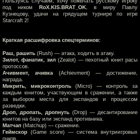
Пользуясь случаем, хочу пожелать русскому игроку
под ником
RoX.KIS.BRAT_OK
, в миру Павлу
Кузнецову, удачи на грядущем турнире по игре
Starcraft 2!
Краткая расшифровка спецтерминов:
Раш, рашить
(Rush) — атака, ходить в атаку.
Зилот, фанатик, зил
(Zealot) — пехотный юнит расы
протоссов.
Ачивмент, ачивка
(Achievment) — достижение,
награда.
Микрить, микроконтроль
(Micro) — контроль за
каждым юнитом, участвующим в сражении, а также
за выбором места для экспандов и процессом
разведки.
Дроп, дропать, дропнуть
(Drop) — десантирование
юнитов на базу или экспанд противника.
Матчап
(Matchup) — сражение.
Геймскор
(Game score) — система внутриигровых
очков.