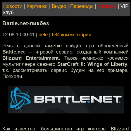
Новости
|
Картинки
|
Видео
|
Переводы
|
Магазин
|
VIP
клуб
Battle.net-ликбез
12.08.10 00:41
|
dele
|
684 комментария
Речь в данной заметке пойдёт про обновлённый
Battle.net
— игровой сервис, созданный компанией
Blizzard Entertainment
. Также немножко коснемся
мультиплеера свежего
StarCraft II: Wings of Liberty
,
т.к. рассматривать сервис будем на его примере.
Поехали.
Как известно, большинство игр конторы Blizzard