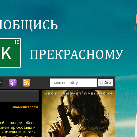
Знаменитости
ней пальцем. Жена
ерием Брюсовым и
 «Огненный ангел»
муж за Соколова-