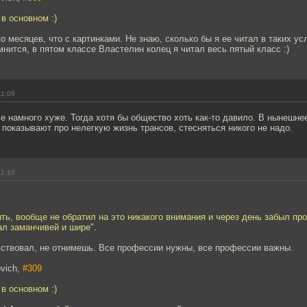
 в основном :)
о месяцев, что с картинками. Не знаю, сколько бы я ее читал в таких ус
мнится, в пятом классе Властелин колец я читал весь пятый класс :)
11:09
е намного хуже. Тогда хотя бы общество хоть как-то давило. В нынешнее
показывают про нелегкую жизнь трансов, стесняться никого не надо.
11:10
ыть, вообще не обратил на это никакого внимания и через день забыл про
ал заманчивей и шире".
вствовал, не отнимешь. Все профессии нужны, все профессии важны.
ovich,
#309
 в основном :)