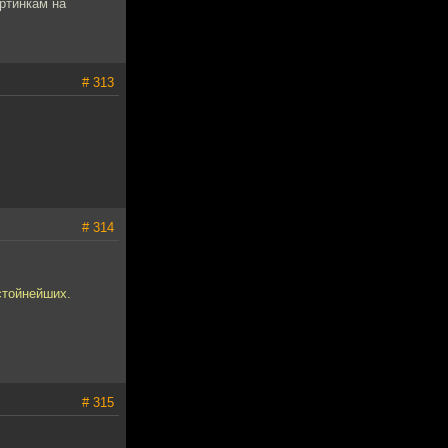
ртинкам на
# 313
# 314
стойнейших.
# 315