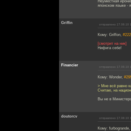
Неуместная ирония
японском языке - 
Griffin
отправлено 17.08.10 
Кому: Griffon,
#222
[смотрит на ник]
Нифига себе!
Financier
отправлено 17.08.10 
Кому: Wonder,
#29
> Мне всё равно к
Считаю, на нацио
Вы не в Министерс
doutorcv
отправлено 17.08.10 
Кому: furbogrande