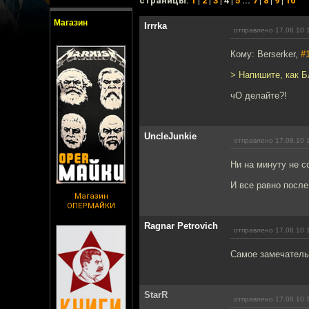
cтраницы:
1
|
2
|
3
| 4 |
5
...
7
|
8
|
9
|
10
Магазин
Irrrka
отправлено 17.08.10 
Кому: Berserker,
#
> Напишите, как Б
чО делайте?!
UncleJunkie
отправлено 17.08.10 
Ни на минуту не с
И все равно после
Магазин
ОПЕРМАЙКИ
Ragnar Petrovich
отправлено 17.08.10 
Самое замечательн
StarR
отправлено 17.08.10 