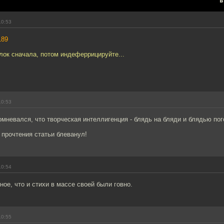
в
10:53
189
лок сначала, потом индеферрицируйте...
10:53
омневался, что творческая интеллигенция - блядь на бляди и блядью пог
 прочтения статьи блеванул!
10:54
ое, что и стихи в массе своей были говно.
10:55