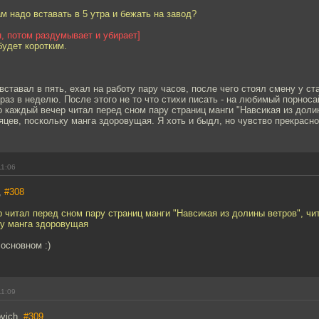
ам надо вставать в 5 утра и бежать на завод?
н, потом раздумывает и убирает]
будет коротким.
вставал в пять, ехал на работу пару часов, после чего стоял смену у с
 раз в неделю. После этого не то что стихи писать - на любимый порноса
о каждый вечер читал перед сном пару страниц манги "Навсикая из доли
яцев, поскольку манга здоровущая. Я хоть и быдл, но чувство прекрасн
11:06
,
#308
 читал перед сном пару страниц манги "Навсикая из долины ветров", чи
ку манга здоровущая
 основном :)
11:09
ovich,
#309