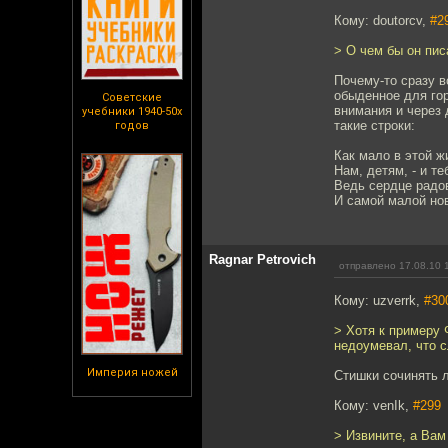
Кому: doutorcv,
#2
> О чем бы он пис
Почему-то сразу в
обыденное для гор
Советские
внимания и через 
учебники 1940-50х
такие строки:
годов
Как мало в этой ж
Нам, детям, - и те
Ведь сердце радо
И самой малой но
Ragnar Petrovich
отправлено 17.08.10 
Кому: uzverrk,
#30
> Хотя к примеру 
недоумевал, что с
Империя ножей
Стишки сочинять л
Кому: venIk,
#299
> Извините, а Вам