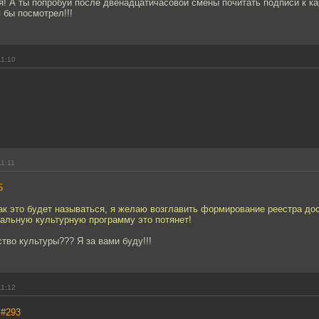
! А ты попробуй после двенадцатичасовой смены почитать подписи к ка
я бы посмотрел!!!
11:10
11:11
5
ак это будет называться, я желаю возглавить формирование реестра до
нальную культурную программу это потянет!
тво культуры??? Я за вами буду!!!
11:12
,
#293