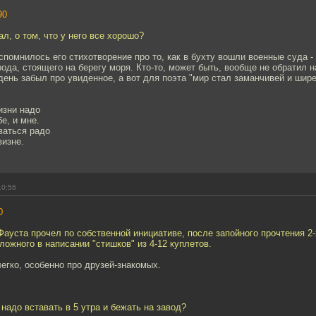
90
ал, о том, что у него все хорошо?
спомнилось его стихотворение про то, как в бухту вошли военные суда -
ода, стоящего на берегу моря. Кто-то, может быть, вообще не обратил н
день забыл про увиденное, а вот для поэта "мир стал заманчивей и шире
изни надо
бе, и мне.
ваться радо
визне.
10:56
0
Фауста прочел по собственной инициативе, после запойного прочтения 2-
ложного в написании "стишков" из 4-12 куплетов.
егко, особенно про друзей-знакомых.
 надо вставать в 5 утра и бежать на завод?