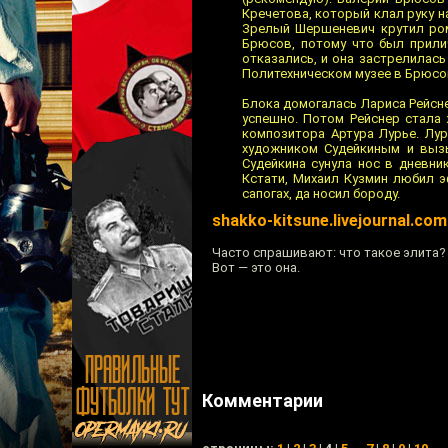
Кречетова, который клал руку н
Зрелый Шершеневич крутил рома
Брюсов, потому что был прили
отказались, и она застрелилась
Политехническом музее в Брюсова
Блока домогалась Лариса Рейснер
успешно. Потом Рейснер стала
композитора Артура Лурье. Лур
художником Судейкиным и вызы
Судейкина сунула нос в дневни
Кстати, Михаил Кузмин любил э
сапогах, да носил бороду.
shakko-kitsune.livejournal.com
Часто спрашивают: что такое элита?
Вот — это она.
Комментарии