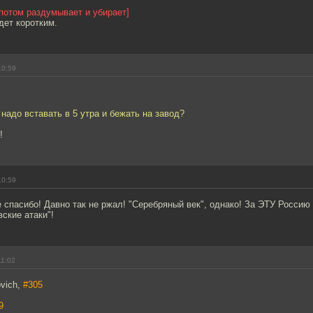
 потом раздумывает и убирает]
дет коротким.
10:59
 надо вставать в 5 утра и бежать на завод?
!
10:59
 спасибо! Давно так не ржал! "Серебряный век", однако! За ЭТУ Россию
вские атаки"!
11:02
ovich,
#305
9