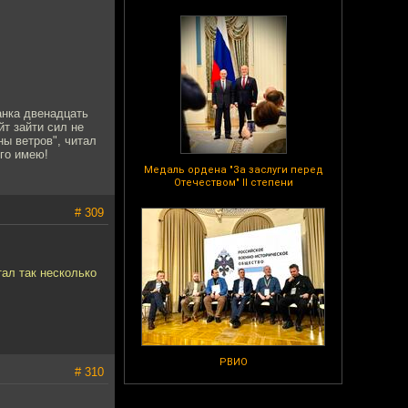
танка двенадцать
йт зайти сил не
ны ветров", читал
ого имею!
Медаль ордена "За заслуги перед
Отечеством" II степени
# 309
тал так несколько
РВИО
# 310