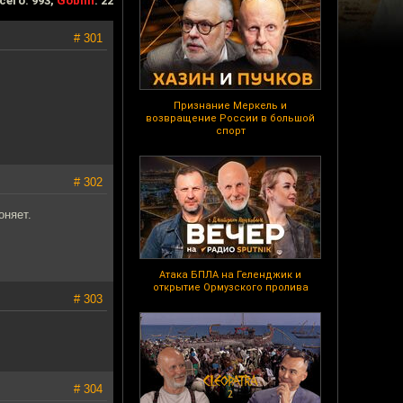
сего: 993,
Goblin
: 22
# 301
Признание Меркель и
возвращение России в большой
спорт
# 302
оняет.
Атака БПЛА на Геленджик и
открытие Ормузского пролива
# 303
# 304