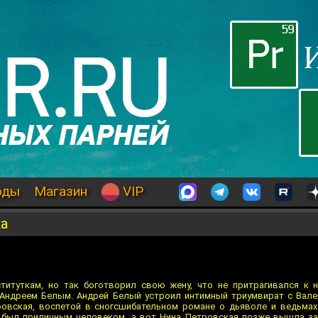
оды
Магазин
VIP
ка
титуткам, но так боготворил свою жену, что не притрагивался к 
 Андреем Белым. Андрей Белый устроил интимный триумвират с Вал
ровская, воспетой в сногсшибательном романе о дьяволе и ведьмах
 был приличным человеком, а вот Нина Петровская позже вышла за