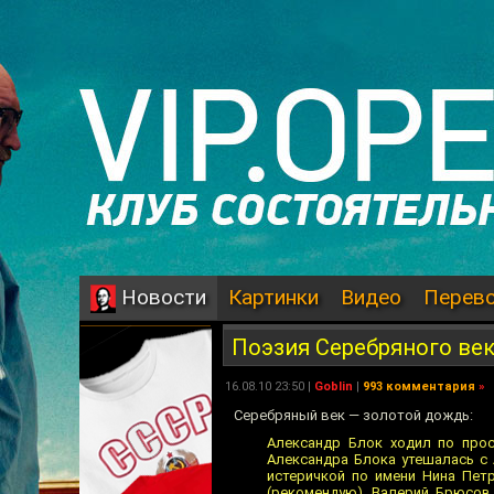
Картинки
Видео
Перев
Новости
Поэзия Серебряного ве
16.08.10 23:50 |
Goblin
|
993 комментария
»
Серебряный век — золотой дождь:
Александр Блок ходил по прос
Александра Блока утешалась с
истеричкой по имени Нина Пет
(рекомендую). Валерий Брюсов