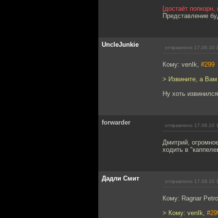
[достаёт попкорн,
Представление бу
UncleJunkie
отправлено 17.08.10 
Кому: venIk,
#299
> Извините, а Вам
Ну хоть извинился
forwarder
отправлено 17.08.10 
Дмитрий, огромное
ходить в "каппеле
Дадли Смит
отправлено 17.08.10 
Кому: Ragnar Petr
> Кому: venIk,
#29