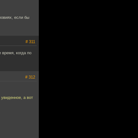
ловиях, если бы
# 311
 время, когда по
# 312
 увиденное, а вот