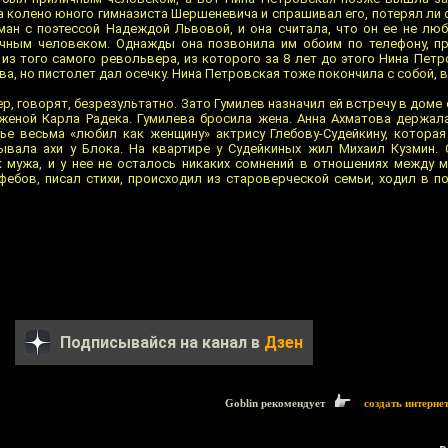
а колено юного гимназиста Шершеневича и спрашивал его, потерял ли 
н с поэтессой Надеждой Львовой, и она считала, что он ее не люб
чным человеком. Однажды она позвонила им обоим по телефону, пр
 из того самого револьвера, из которого за 8 лет до этого Нина Пет
, но пистолет дал осечку. Нина Петровская тоже покончила с собой, в
, говорят, безрезультатно. Зато Гумилев назначил ей встречу в доме 
 женой Карла Радека. Гумилева бросила жена. Анна Ахматова держа
ье весьма «любил как женщину» актрису Глебову-Судейкину, котора
вала ахи у Блока. На квартире у Судейкиных жил Михаил Кузмин. 
к мужа, и у нее не осталось никаких сомнений в отношениях между 
фебов, писал стихи, происходил из староверческой семьи, ходил в п
Подписывайся на канал в
Дзен
Goblin рекомендует
создать интерне