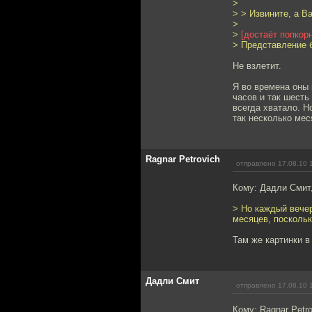
>
> > Извините, а В
>
>
[достаёт попкор
> Представление 
Не взлетит.
Я во времена оны 
часов и так шесть
всегда хватало. Н
так несколько мес
Ragnar Petrovich
отправлено 17.08.10 
Кому: Дадли Смит
> Но каждый вечер
месяцев, посколь
Там же картинки в
Дадли Смит
отправлено 17.08.10 
Кому: Ragnar Petr