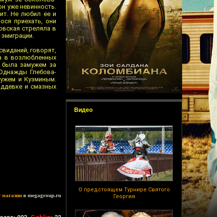
он уже невинность.
ит. Не любил ее и
ося приехать, они
ровская стреляла в
 эмиграции.
свиданий, говорят,
ла в возлюбленных
я была замужем за
Однажды Глебова-
мужем и Кузминым.
оддевке и смазных
Видео
О предстоящем Турнире Святого
т магазин
в megagroup.ru
Георгия