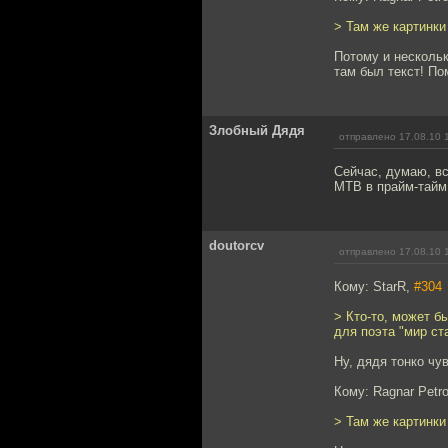
> Там же картинки
Потому и нескольк
там был текст! По
Злобный Дядя
отправлено 17.08.10 
Сейчас, думаю, вс
МТВ в прайм-тайм 
doutorcv
отправлено 17.08.10 
Кому: StarR,
#304
> Кто-то, может б
для поэта "мир ст
Ну, дядя тонко чу
Кому: Ragnar Petr
> Там же картинки