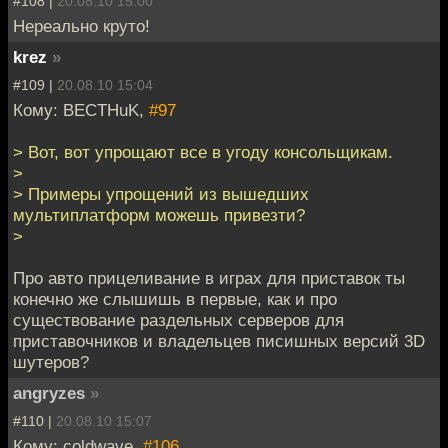
#108 |
20.08.10 15:00
Нереально круто!
krez
»
#109 |
20.08.10 15:04
Кому: BECTHuK,
#97
> Вот, вот упрощают все в угоду консольщикам.
>
> Примеры упрощений из вышедших
мультиплатформ можешь привезти?
>
Про авто прицеливание в играх для приставок ты
конечно же слышишь в первые, как и про
существование раздельных серверов для
приставочников и владельцев писишных версий 3D
шутеров?
angryzes
»
#110 |
20.08.10 15:07
Кому: coldwave,
#106