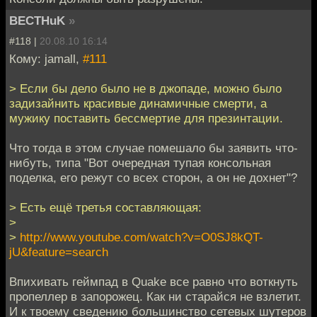
BECTHuK
»
#118 |
20.08.10 16:14
Кому: jamall,
#111
> Если бы дело было не в джопаде, можно было
задизайнить красивые динамичные смерти, а
мужику поставить бессмертие для презинтации.
Что тогда в этом случае помешало бы заявить что-
нибуть, типа "Вот очередная тупая консольная
поделка, его режут со всех сторон, а он не дохнет"?
> Есть ещё третья составляющая:
>
>
http://www.youtube.com/watch?v=O0SJ8kQT-
jU&feature=search
Впихивать геймпад в Quake все равно что воткнуть
пропеллер в запорожец. Как ни старайся не взлетит.
И к твоему сведению большинство сетевых шутеров