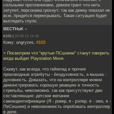
сильными противниками, демонстрант что-нить
затупит, персонажа грохнут; так как демку показал не
всю, придется переигрывать. Такая ситуация будет
выглядеть глупо.
BECTHuK
»
#105 |
20.08.10 14:46
Кому: angryzes,
#103
> Посмотрим что "крутые ПСшники" станут говорить
когда выйдет Playstation Move.
Скажут, как всегда, что геймпад и прочие
производные атрибуты - бездуховность, а мышка -
духовность. Доказать, что на контроллере можно
демонстрировать хорошую реакцию и точность
стрельбы, невозможно, так как присутствуют две
составляющие: детское желание
самоидентификации (Я - рокер, я - рэпер, я - эмо, я -
ПиСишник) и невозможность опробовать контроллер
в деле.