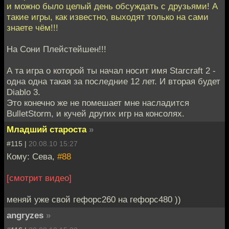
и можно было целый день обсуждать с друзьями! А
такие игры, как известно, выходят только на сами
знаете чём!!!
На Сони Плейстейшен!!!
А та игра о которой ты начал носит имя Starcraft 2 -
одна одна такая за последние 12 лет. И вторая будет
Diablo 3.
Это конечно же не помешает мне насладится
BulletStorm, и кучей других игр на консолях.
Младший староста
»
#115 |
20.08.10 15:27
Кому: Сева,
#88
[смотрит видео]
меняй уже свой гефорс260 на гефорс480 ))
angryzes
»