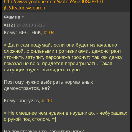
http://www.youtube.com/watch?v=O0SJ8kQT-
jU&feature=search
Фамяк
»
#112 |
20.08.10 15:16
Кому: BECTHuK,
#104
> Да и сам подумай, если она будет изначально
сложной, с сильными противниками, демонстрант
что-нить затупит, персонажа грохнут; так как демку
показал не всю, придется переигрывать. Такая
ситуация будет выглядеть глупо.
Поэтому нужно выбирать нормальных
демонстрантов, не?
Кому: angryzes,
#110
> Не смешнее чем чуваки в наушниках - чебурашках
с рукой под столом. =]
На приставках что, гарнитур нету?