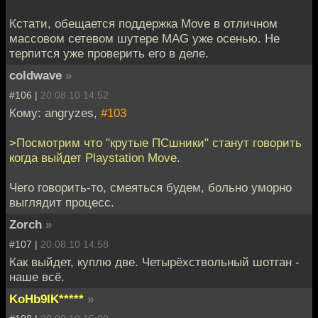
Кстати, обещается поддержка Move в отличном
массовом сетевом шутере MAG уже осенью. Не
терпится уже проверить его в деле.
coldwave
»
#106 |
20.08.10 14:52
Кому: angryzes,
#103
>Посмотрим что "крутые ПСшники" станут говорить
когда выйдет Playstation Move.
Чего говорить-то, смеяться будем, больно уморно
выглядит процесс.
Zorch
»
#107 |
20.08.10 14:58
Как выйдет, куплю две. Четырёхствольный шотган -
наше всё.
KoHb9IK*****
»