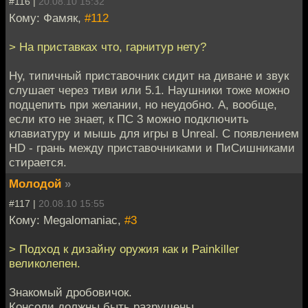
#116 |
20.08.10 15:32
Кому: Фамяк,
#112
> На приставках что, гарнитур нету?
Ну, типичный приставочник сидит на диване и звук
слушает через тиви или 5.1. Наушники тоже можно
подцепить при желании, но неудобно. А, вообще,
если кто не знает, к ПС 3 можно подключить
клавиатуру и мышь для игры в Unreal. С появлением
HD - грань между приставочниками и ПиСишниками
стирается.
Молодой
»
#117 |
20.08.10 15:55
Кому: Megalomaniac,
#3
> Подход к дизайну оружия как и Painkiller
великолепен.
Знакомый дробовичок.
Консоли должны быть разрушены.