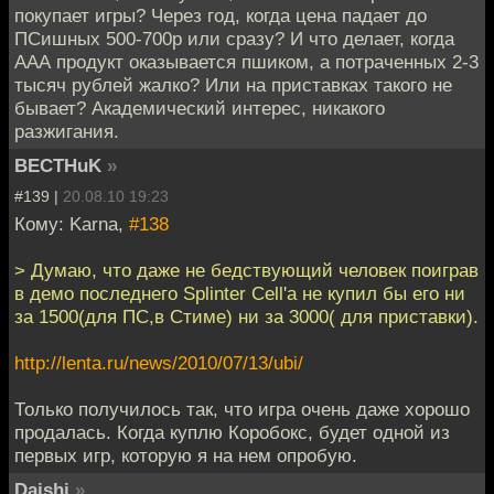
покупает игры? Через год, когда цена падает до
ПСишных 500-700р или сразу? И что делает, когда
ААА продукт оказывается пшиком, а потраченных 2-3
тысяч рублей жалко? Или на приставках такого не
бывает? Академический интерес, никакого
разжигания.
BECTHuK
»
#139 |
20.08.10 19:23
Кому: Karna,
#138
> Думаю, что даже не бедствующий человек поиграв
в демо последнего Splinter Cell'а не купил бы его ни
за 1500(для ПС,в Стиме) ни за 3000( для приставки).
http://lenta.ru/news/2010/07/13/ubi/
Только получилось так, что игра очень даже хорошо
продалась. Когда куплю Коробокс, будет одной из
первых игр, которую я на нем опробую.
Daishi
»