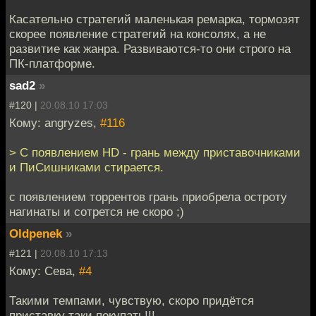
Касательно стратегий маленькая ремарка, тормозят
скорее появление стратегий на консолях, а не
развитие как жанра. Развиваются-то они строго на
ПК-платформе.
sad2
»
#120 |
20.08.10 17:03
Кому: angryzes,
#116
> С появлением HD - грань между приставочниками
и ПиСишниками стирается.
с появлением торрентов грань приобрела остроту
нагинаты и сотрется не скоро ;)
Oldpenek
»
#121 |
20.08.10 17:13
Кому: Сева,
#4
Такими темпами, чувствую, скоро придётся
приставку таки покупать!!!