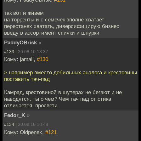
так вот и живем
на торренты и с семечек вполне хватает
перестанех хватать, диверсифицирую бизнес
введу в ассортимент спички и шнурки
PaddyOBrisk
»
#133 |
20.08.10 18:37
Кому: jamall,
#130
> например вместо дебильных аналога и крестовины
поставить тач-пад
Камрад, крестовиной в шутерах не бегают и не
наводятся, ты о чем? Чем тач пад от стика
отличается, просвети.
Fedor_K
»
#134 |
20.08.10 18:48
Кому: Oldpenek,
#121