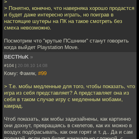
>
> Понятно, конечно, что наверняка хорошо продастся
и будет даже интересно играть, но поиграв в
настоящие шутеры на ПК на такое смотреть без
смеха невозможно.
Посмотрим что "крутые ПСшники" станут говорить
когда выйдет Playstation Move.
BECTHuK
»
#104 |
20.08.10 14:08
Кому: Фамяк,
#99
> Т.е. мобы медленные для того, чтобы показать, что
игра из себя представляет? А представляет она из
себя в таком случае игру с медленным мобами,
камрад.
Чтоб показать, как мобы задизайнены, как картинно
они дохнут, превращаясь в скелетов, как их можно в
воздух подбрасывать, как они горят и т. д.. Да и сам
подумай, если она будет изначально сложной, с