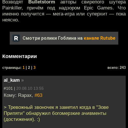
Возводят
Bulletstorm
авторы свирепого шутера
Painkiller, причём под надзором Epic Games. Что
именно получится — мега-игра или суперхит — пока
неясно.
Смотри ролики Гоблина на
канале Rutube
Комментарии
cтраницы:
1
| 2 |
3
всего: 243
al_kam
»
#101 |
20.08.10 13:55
Кому: Rapax,
#63
> Тревожный звоночек я заметил когда в "Зове
Припяти" обнаружил богомерзкие ачивменты
(достижения). :)