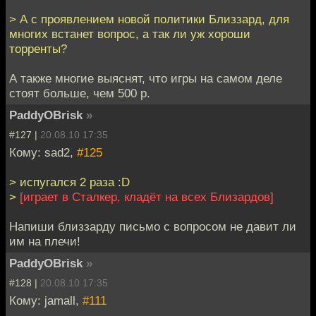
> А с проявлением новой политики Близзард, для
многих встанет вопрос, а так ли уж хороши
торренты?
А также многие выяснят, что игры на самом деле
стоят больше, чем 500 р.
PaddyOBrisk
»
#127 |
20.08.10 17:35
Кому: sad2,
#125
> испугался 2 раза :D
>
[играет в Сталкер, кладёт на всех Близардов]
Напиши близзарду письмо с вопросом не давит ли
им на плечи!
PaddyOBrisk
»
#128 |
20.08.10 17:35
Кому: jamall,
#111