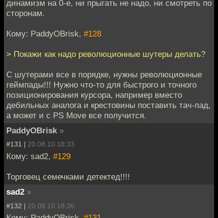
динамизм на 0-е, ни прыгать не надо, ни смотреть по
сторонам.
Кому: PaddyOBrisk,
#128
> Покажи как надо революционные шутеры делать?
С шутерами все в порядке, нужны революционные
геймпады!!! Нужно что-то для быстрого и точного
позиционирования курсора, например вместо
дебильных аналога и крестовины поставить тач-пад,
а может и с PS Move все получится.
PaddyOBrisk
»
#131 |
20.08.10 18:33
Кому: sad2,
#129
Торговец семечками детектед!!!!
sad2
»
#132 |
20.08.10 18:36
Кому: PaddyOBrisk,
#131