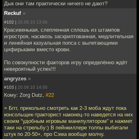
Дык они там практически ничего не дают?
Reckuf
»
#102 |
20.08.10 13:56
Красивенькая, слепленная сплошь из штампов
игростроя, насквозь заскриптованная, медлительная
и линейная казуальная попса с вылетающими
цифирьками вместо крови.
По совокупности факторов игру определённо ждёт
невероятный успех!!!
angryzes
»
#103 |
20.08.10 14:05
Кому: Zorg Dutz,
#22
> Бггг, прикольно смотреть как 2-3 моба ждут пока
консольщик-тракторист наконец-то наведется на них
своим "удобным игровым манипулятором" и нажмет
таки на стрельбу:) В пейнкиллере толпы выбегали
штук по 20-50+, про Сэма вообще молчу.