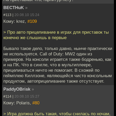
BECTHuK
»
#113 |
20.08.10 15:24
Кому: krez,
#109
> Про авто прицеливание в играх для приставок ты
конечно же слышишь в первые
Бывало такое дело, только давно, нынче практически
не используется. Call of Duty: MW2 один из
примеров. На консоли играется также бодренько, как
и на ПК. Что в сингле, что в мультиплеере,
прицеливаться ничто не помогает. В схожей по
геймплею Киллзоне, являющейся чисто консольным
продуктом, автоприцеливание также отсутствует.
PaddyOBrisk
»
#114 |
20.08.10 15:27
Кому: Polaris,
#80
> Игра должна быть такая, чтобы снилась по ночам,