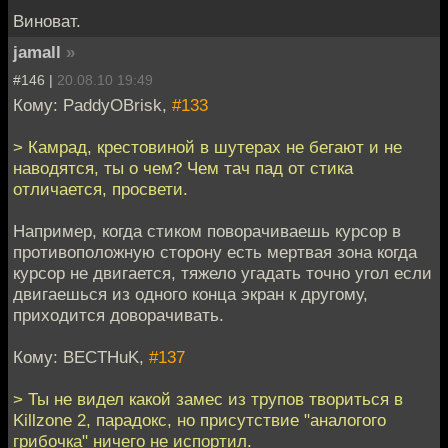
Виноват.
jamall
»
#146 |
20.08.10 19:49
Кому: PaddyOBrisk,
#133
> Камрад, крестовиной в шутерах не бегают и не
наводятся, ты о чем? Чем тач пад от стика
отличается, просвети.
Например, когда стиком поворачиваешь курсор в
противоположную сторону есть мертвая зона когда
курсор не двигается, тяжело угадать точно угол если
двигаешься из одного конца экран к другому,
приходится доворачивать.
Кому: BECTHuK,
#137
> Ты не видел какой замес из трупов твориться в
Killzone 2, парадокс, но присутствие "аналогого
грибочка" ничего не испортил.