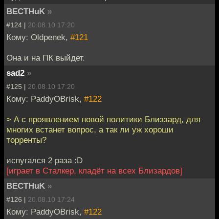
BECTHuK
»
#124 |
20.08.10 17:20
Кому: Oldpenek,
#121
Она и на ПК выйдет.
sad2
»
#125 |
20.08.10 17:20
Кому: PaddyOBrisk,
#122
> А с проявлением новой политики Близзард, для
многих встанет вопрос, а так ли уж хороши
торренты?
испугался 2 раза :D
[играет в Сталкер, кладёт на всех Близардов]
BECTHuK
»
#126 |
20.08.10 17:24
Кому: PaddyOBrisk,
#122