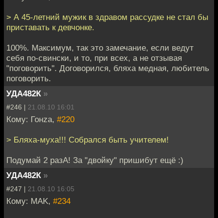
> А 45-летний мужик в здравом рассудке не стал бы
приставать к девчонке.
100%. Максимум, так это замечание, если ведут
себя по-свински, и то, при всех, а не отзывая
"поговорить". Договорился, бляха медная, любитель
поговорить.
УДА482К
»
#246 |
21.08.10 16:01
Кому: Гонzа,
#220
> Бляха-муха!!! Собрался быть учителем!
Подумай 2 разА! За "двойку" пришибут ещё :)
УДА482К
»
#247 |
21.08.10 16:05
Кому: MAK,
#234