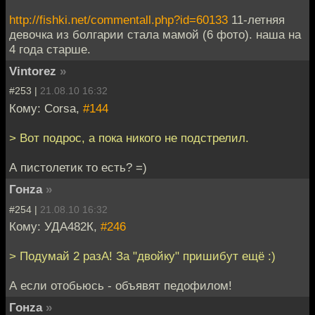
http://fishki.net/commentall.php?id=60133
11-летняя
девочка из болгарии стала мамой (6 фото). наша на
4 года старше.
Vintorez
»
#253 |
21.08.10 16:32
Кому: Corsa,
#144
> Вот подрос, а пока никого не подстрелил.
А пистолетик то есть? =)
Гонzа
»
#254 |
21.08.10 16:32
Кому: УДА482К,
#246
> Подумай 2 разА! За "двойку" пришибут ещё :)
А если отобьюсь - объявят педофилом!
Гонzа
»