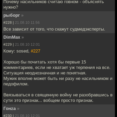
Почему насильников считаю говном - объяснять
нужно?
рыборг
»
#228 |
21.08.10 11:56
Все зависит от того, что скажут судмедэксперты.
DimMax
»
#229 |
21.08.10 12:01
Кому: sosed,
#227
Хорошо бы почитать хотя бы первые 15
комментариев, если не хватает уж терпения на все.
Ситуация неоднозначная и не понятная.
Мужик вполне может быть ни разу не насильником и
педофилом.
Ввязываться в священную войну не разобравшись в
сути это признак... вобщем просто признак.
Гонzа
»
#230 |
21.08.10 12:01