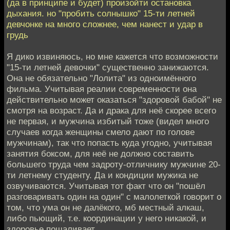
(да в принципе и будет) произойти остановка
дыхания. но "пробить солнышко" 15-ти летней
девчонке на много сложнее, чем нанест и удар в
грудь
Я дико извиняюсь, но мне кажется что возможности
"15-ти летней девочки" существенно занижаются.
Она не обязательно "Лолита" из одноимённого
фильма. Учитывая реалии современности она
действительно может оказаться "здоровой бабой" не
смотря на возраст. Да и драка для неё скорее всего
не первая, и мужчина избитый тоже (видел много
случаев когда женщины смело дают по голове
мужчинам), так что попасть куда угодно, учитывая
занятия боксом, для неё не должно составить
большего труда чем задроту-отличнику мужчине 20-
ти летнему студенту. Да и кондиции мужика не
озвучиваются. Учитывая тот факт что он "пошёл
разговаривать один на один" с малолеткой говорит о
том, что ума он не далёкого, мб местный алкаш,
либо пьющий, т.е. координации у него никакой, и
здоровье пошаливает.