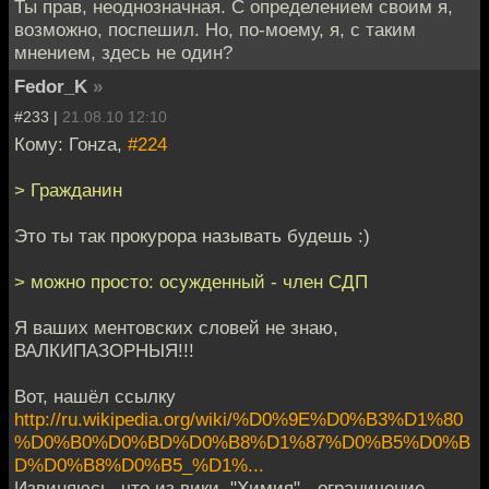
Ты прав, неоднозначная. С определением своим я,
возможно, поспешил. Но, по-моему, я, с таким
мнением, здесь не один?
Fedor_K
»
#233 |
21.08.10 12:10
Кому: Гонzа,
#224
> Гражданин
Это ты так прокурора называть будешь :)
> можно просто: осужденный - член СДП
Я ваших ментовских словей не знаю,
ВАЛКИПАЗОРНЫЯ!!!
Вот, нашёл ссылку
http://ru.wikipedia.org/wiki/%D0%9E%D0%B3%D1%80
%D0%B0%D0%BD%D0%B8%D1%87%D0%B5%D0%B
D%D0%B8%D0%B5_%D1%...
Извиняюсь, что из вики. "Химия" - ограничение