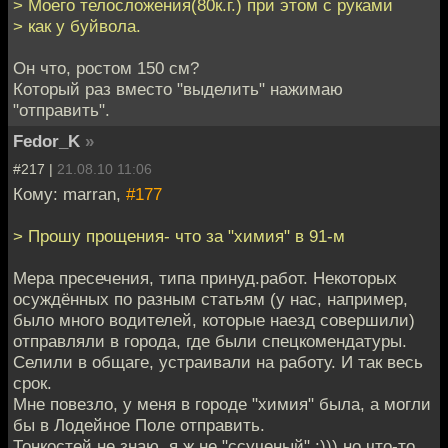
> Моего телосложения(80к.г.) при этом с руками
> как у буйвола.
Он что, ростом 150 см?
Который раз вместо "выделить" нажимаю
"отправить".
Fedor_K
»
#217 |
21.08.10 11:06
Кому: marran,
#177
> Прошу прощения- что за "химия" в 91-м
Мера пресечения, типа принуд.работ. Некоторых
осуждённых по разным статьям (у нас, например,
было много водителей, которые наезд совершили)
отправляли в города, где были спецкомендатуры.
Селили в общаге, устраивали на работу. И так весь
срок.
Мне повезло, у меня в городе "химия" была, а могли
бы в Лодейное Поле отправить.
Тонкостей не знаю, я ж не "ссученый" :))) но что-то