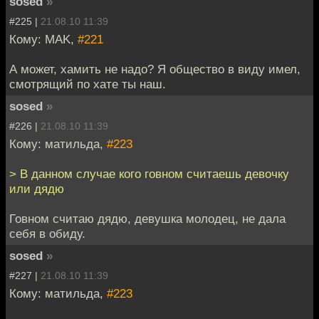
sosed
»
#225 |
21.08.10 11:39
Кому: MAK,
#221
А может, хамить не надо? Я общество в виду имел,
смотрящий по хате ты наш.
sosed
»
#226 |
21.08.10 11:39
Кому: матильда,
#223
> В данном случае кого говном считаешь девочку
или дядю
Говном считаю дядю, девушка молодец, не дала
себя в обиду.
sosed
»
#227 |
21.08.10 11:39
Кому: матильда,
#223