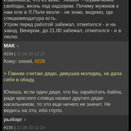
свободы, жизнь под надзором. Почему мужиков к
нам или в Л.Поле везли - не знаю, видимо, где
спецкомендатура есть.
Утром перед работой забежал, отметился - и на
завод. Вечером, до 21.00 забежал, отметился - и в
люлю.
MAK
»
#234 |
21.08.10 12:13
Кому: sosed,
#226
> Говном считаю дядю, девушка молодец, не дала
себя в обиду.
Юноша, если один дядя, что бы заработать бабла,
ради красного словца назвал другого дядю
насильником, то это еще ничего не значит. Не
ведись на это, ибо глупо.
рыборг
»
#235 |
21.08.10 12:13