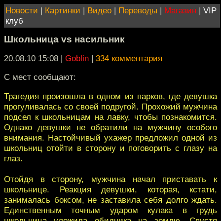
Новости
|
Картинки
|
Видео
|
Переводы
|
Магазин
|
VIP
клуб
Школьница vs насильник
20.08.10 15:08
|
Goblin
|
334 комментария
С мест сообщают:
Трагедия произошла в одном из парков, где девушка
прогуливалась со своей подругой. Прохожий мужчина
подсел к школьницам на лавку, чтобы познакомится.
Однако девушки не обратили на мужчину особого
внимания. Настойчивый ухажер предложил одной из
школьниц отойти в сторону и поговорить с глазу на
глаз.
Отойдя в сторону, мужчина начал приставать к
школьнице. Реакция девушки, которая, кстати,
занималась боксом, не заставила себя долго ждать.
Единственным точным ударом кулака в грудь
школьница уложила обидчика на землю. Спустя