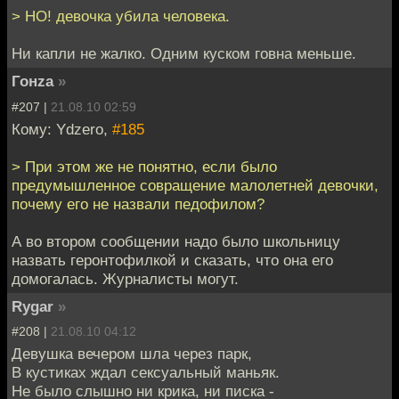
> НО! девочка убила человека.
Ни капли не жалко. Одним куском говна меньше.
Гонzа
»
#207 |
21.08.10 02:59
Кому: Ydzero,
#185
> При этом же не понятно, если было
предумышленное совращение малолетней девочки,
почему его не назвали педофилом?
А во втором сообщении надо было школьницу
назвать геронтофилкой и сказать, что она его
домогалась. Журналисты могут.
Rygar
»
#208 |
21.08.10 04:12
Девушка вечером шла через парк,
В кустиках ждал сексуальный маньяк.
Не было слышно ни крика, ни писка -