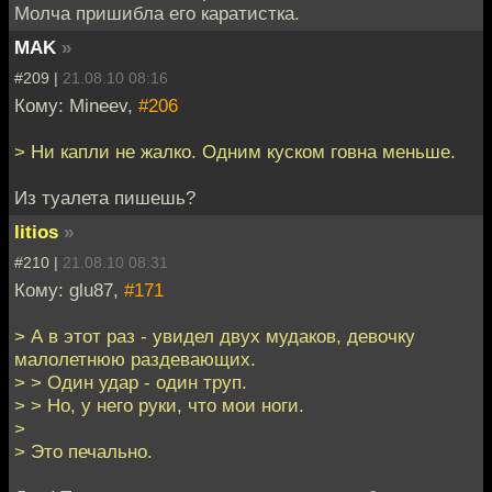
Молча пришибла его каратистка.
MAK
»
#209 |
21.08.10 08:16
Кому: Mineev,
#206
> Ни капли не жалко. Одним куском говна меньше.
Из туалета пишешь?
litios
»
#210 |
21.08.10 08:31
Кому: glu87,
#171
> А в этот раз - увидел двух мудаков, девочку
малолетнюю раздевающих.
> > Один удар - один труп.
> > Но, у него руки, что мои ноги.
>
> Это печально.