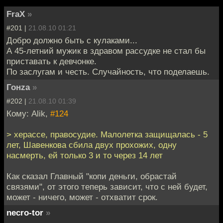
FraX
»
#201 |
21.08.10 01:21
Добро должно быть с кулаками...
А 45-летний мужик в здравом рассудке не стал бы
приставать к девчонке.
По заслугам и честь. Случайность, что поделаешь.
Гонzа
»
#202 |
21.08.10 01:39
Кому: Alik,
#124
> херассе, правосудие. Малолетка защищалась - 5
лет, Шавенкова сбила двух прохожих, одну
насмерть, ей только 3 и то через 14 лет
Как сказал Главный "копи деньги, обрастай
связями", от этого теперь зависит, что с ней будет,
может - ничего, может - отхватит срок.
necro-tor
»