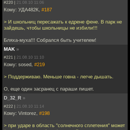
#220 |
21.08.10 11:06
Кому: УДА482К,
#187
> И школьниц пересажать к едрене фене. В парк не
зайдешь, чтобы школьницы не избили!!!
Бляха-муха!!! Собрался быть учителем!
MAK
»
#221 |
21.08.10 11:10
Кому: sosed,
#219
> Поддерживаю. Меньше говна - легче дышать.
О, еще один засранец с параши пишет.
D_32_R
»
#222 |
21.08.10 11:14
Кому: Vintorez,
#198
> при ударе в область "солнечного сплетения" может