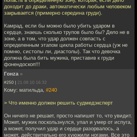
попасть в определенную зону, которая, если дело
доходит до драки, автоматически любым человеком
закрывается (примерно середина груди).
Камрад, если бы можно было убить ударом в
сердце, знаешь сколько трупов было бы? Дело не в
зоне, а в том, что удар должен совпасть с
определенным этапом цикла работы сердца (уж не
помню, систолы ли, диастолы). Так что девочка
должна была бить мужика, приставив к груди
фонендоскоп!!!
Гонzа
»
#250 |
21.08.10 16:32
Кому: матильда,
#240
> Что именно должен решить судмедэксперт
Он ничего не решает, просто напишет то, что увидит.
Может, мужик поскользнулся, упал и умер от испуга,
а может, получил удар и сердце разорвалось, а
может, действительно его хуюжили ногами. Все это