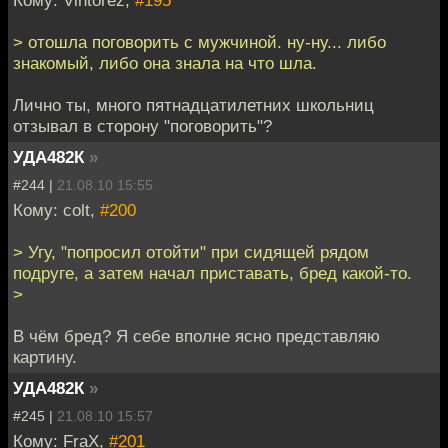
> отошла поговорить с мужчиной. ну-ну... либо
знакомый, либо она знала на что шла.
Лично ты, много пятнадцатилетних школьниц
отзывал в сторону "поговорить"?
УДА482К
»
#244 |
21.08.10 15:55
Кому: colt,
#200
> Угу, "попросил отойти" при сидящей рядом
подруге, а затем начал приставать, бред какой-то.
>
В чём бред? Я себе вполне ясно представляю
картину.
УДА482К
»
#245 |
21.08.10 15:57
Кому: FraX,
#201