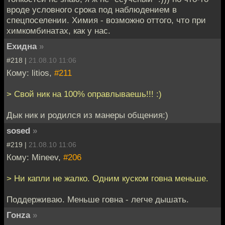
вроде условного срока под наблюдением в
спецпоселении. Химия - возможно оттого, что при
химкомбинатах, как у нас.
Ехидна
»
#218 |
21.08.10 11:06
Кому: litios,
#211
> Свой ник на 100% оправлываешь!!! :)
Дык ник и родился из манеры общения:)
sosed
»
#219 |
21.08.10 11:06
Кому: Mineev,
#206
> Ни капли не жалко. Одним куском говна меньше.
Поддерживаю. Меньше говна - легче дышать.
Гонzа
»