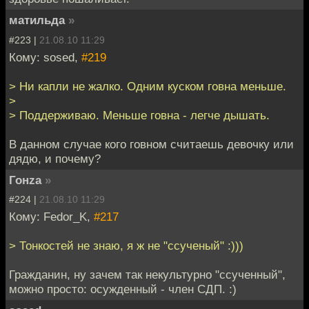
матильда
»
#223 |
21.08.10 11:29
Кому: sosed,
#219
> Ни капли не жалко. Одним куском говна меньше.
>
> Поддерживаю. Меньше говна - легче дышать.
В данном случае кого говном считаешь девочку или
дядю, и почему?
Гонzа
»
#224 |
21.08.10 11:29
Кому: Fedor_K,
#217
> Тонкостей не знаю, я ж не "ссученый" :)))
Гражданин, ну зачем так некультурно "ссученный",
можно просто: осужденный - член СДП. :)