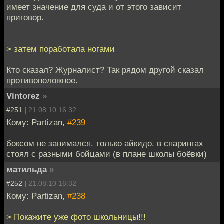
имеет значение для суда и от этого зависит
приговор.
> затем поработала ногами
Кто сказал? Журналист? Так рядом другой сказал
противоположное.
Vintorez
»
#251 |
21.08.10 16:32
Кому: Partizan,
#239
боксом не занимался. только айкидо. в спарингах
стоял с разными бойцами (в плане школы боёвки)
матильда
»
#252 |
21.08.10 16:32
Кому: Partizan,
#238
> Покажите уже фото школьницы!!!