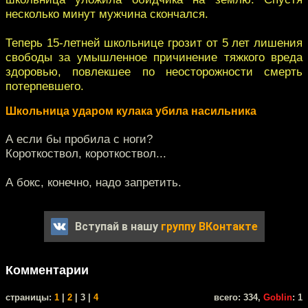
несколько минут мужчина скончался.
Теперь 15-летней школьнице грозит от 5 лет лишения
свободы за умышленное причинение тяжкого вреда
здоровью, повлекшее по неосторожности смерть
потерпевшего.
Школьница ударом кулака убила насильника
А если бы пробила с ноги?
Короткоствол, короткоствол...
А бокс, конечно, надо запретить.
Вступай в нашу
группу ВКонтакте
Комментарии
cтраницы:
1
|
2
| 3 |
4
всего: 334,
Goblin
: 1