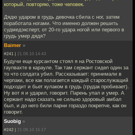
который, повторяю, тоже человек.
Дядю ударом в грудь девочка сбила с ног, затем
поработала ногами. Что именно должен решить
судмедэксперт, от 20-го удара ногой или первого в
грудь умер дядя?
Baimer
»
#241 |
21.08.10 14:43
Будучи еще курсантом стоял я на Ростовской
гаупвахте в карауле. Так там сержант сидел один за
то что солдата убил. Рассказывает: принимали в
черпаки, все как полагается каждый старослужащий
подходит и бьет кулаком в грудь (грудак пробивает).
Ну вот я и ударил, говорит. Парень упал и умер. А
сержант надо сказать не сильно здоровый амбал
был, и до него били парни гораздо покрепче, как он
говорит.
Suobig
»
#242 |
21.08.10 15:17