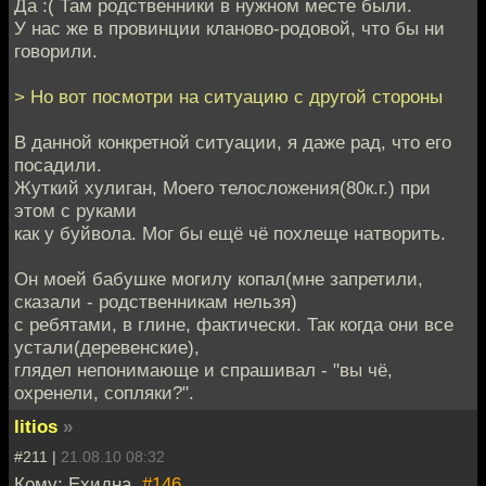
Да :( Там родственники в нужном месте были.
У нас же в провинции кланово-родовой, что бы ни
говорили.
> Но вот посмотри на ситуацию с другой стороны
В данной конкретной ситуации, я даже рад, что его
посадили.
Жуткий хулиган, Моего телосложения(80к.г.) при
этом с руками
как у буйвола. Мог бы ещё чё похлеще натворить.
Он моей бабушке могилу копал(мне запретили,
сказали - родственникам нельзя)
с ребятами, в глине, фактически. Так когда они все
устали(деревенские),
глядел непонимающе и спрашивал - "вы чё,
охренели, сопляки?".
litios
»
#211 |
21.08.10 08:32
Кому: Ехидна,
#146