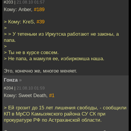
#203 |
21.08.10 01:57
Кому: Anber,
#189
> Кому: KreS,
#39
>
> > У тетеньки из Иркутска работают не законы, а
папа.
>
> Ты не в курсе совсем.
> Не папа, а мамуля ее, избиркомша наша.
Это, конечно же, многое меняет.
Гонzа
»
#204 |
21.08.10 01:59
Кому: Sweet Death,
#1
> Ей грозит до 15 лет лишения свободы, - сообщили
КП в МрСО Камызякского района СУ СК при
прокуратуре РФ по Астраханской области.