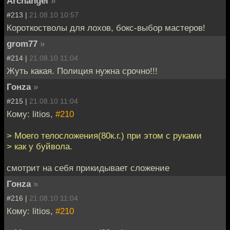
Archangel
»
#213 |
21.08.10 10:57
Короткостволы для лохов, бокс-выбор мастеров!
grom77
»
#214 |
21.08.10 11:04
Жуть какая. Полиция нужна срочно!!!
Гонzа
»
#215 |
21.08.10 11:04
Кому: litios,
#210
> Моего телосложения(80к.г.) при этом с руками
> как у буйвола.
смотрит на себя прикидывает сложение
Гонzа
»
#216 |
21.08.10 11:04
Кому: litios,
#210