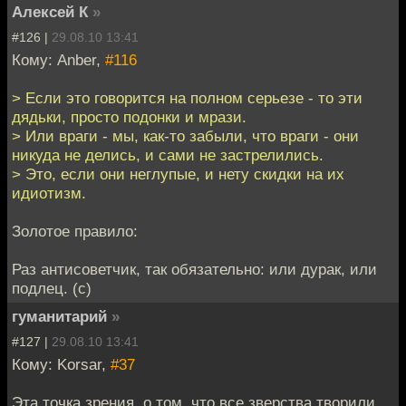
Алексей К
»
#126 |
29.08.10 13:41
Кому: Anber,
#116
> Если это говорится на полном серьезе - то эти
дядьки, просто подонки и мрази.
> Или враги - мы, как-то забыли, что враги - они
никуда не делись, и сами не застрелились.
> Это, если они неглупые, и нету скидки на их
идиотизм.
Золотое правило:
Раз антисоветчик, так обязательно: или дурак, или
подлец. (с)
гуманитарий
»
#127 |
29.08.10 13:41
Кому: Korsar,
#37
Эта точка зрения, о том, что все зверства творили