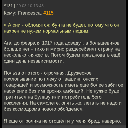
#131 |
29.08.10 13:48
Кому: Francesca,
#115
> А они - обломятся; бунта не будет, потому что он
нахрен не нужем нормальным людям.
Ага, до февраля 1917 года доведут, а большевиков
больше нет - тихо и мирно раздеребанят страну на
несколько княжеств. Потом будем праздновать ещё
один день независимости.
Польза от этого - огромная. Дружеское
похлопывание по плечу от вашингтонских
товарищей и возможность иметь ещё более забитое
население без имперских амбиций. Не нужно будет
тратиться на Булаву или истребитель 5ого
поколения. На самолёте, опять же, летать не надо и
без космодрома нового обойдёмся.
Я ещё от ролика не отошёл и у меня бред, наверно.