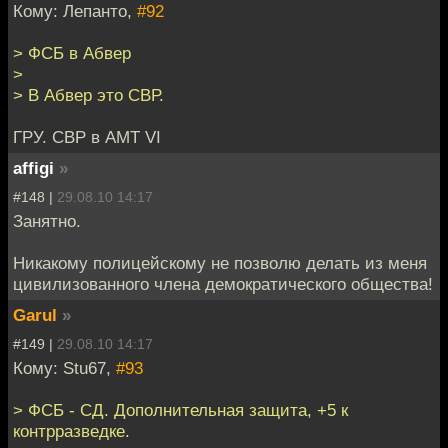
Кому: Лепанто,
#92
> ФСБ в Абвер
>
> В Абвер это СВР.
ГРУ. СВР в АМТ VI
affigi
»
#148 |
29.08.10 14:17
Занятно.
Никакому полицейскому не позволю делать из меня
цивилизованного члена демократического общества!
Garul
»
#149 |
29.08.10 14:17
Кому: Stu67,
#93
> ФСБ - СД. Дополнительная защита, +5 к
контрразведке.