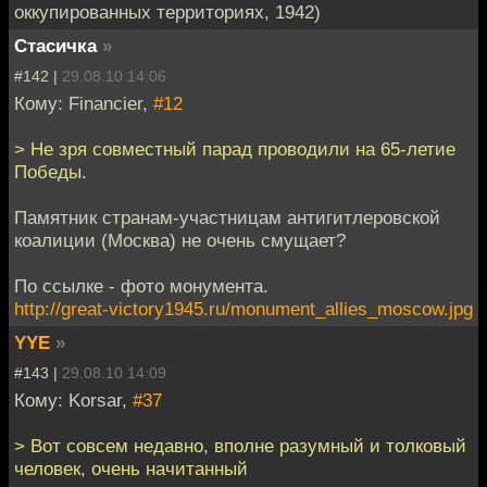
оккупированных территориях, 1942)
Стасичка
»
#142 |
29.08.10 14:06
Кому: Financier,
#12
> Не зря совместный парад проводили на 65-летие
Победы.
Памятник странам-участницам антигитлеровской
коалиции (Москва) не очень смущает?
По ссылке - фото монумента.
http://great-victory1945.ru/monument_allies_moscow.jpg
YYE
»
#143 |
29.08.10 14:09
Кому: Korsar,
#37
> Вот совсем недавно, вполне разумный и толковый
человек, очень начитанный