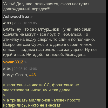
Ух ты! Да у нас, оказывается, скоро наступит
долгожданный порядок!!!
AshwoodTrax
»
#103 |
29.08.10 13:05
Блять, ну что за халтурщики! Ну ни чего сами
сделать не могут - все прут. У Геббельса. То
этикетку на водку сперли, то спичи по полицию.
Вспрочем сам Сурков это даже в своей книжке
описал - видимо настолько все запущено. Ну нет
идей и все. Ни идей, ни людей. Безнадега.
vovan3312
»
#104 |
29.08.10 13:06
Кому: Goblin,
#43
> карательные части СС, фронтовые не
зверствовали никак, ну и так далее.
>
> а тридцать миллионов человек просто
испарились, никто не виноват