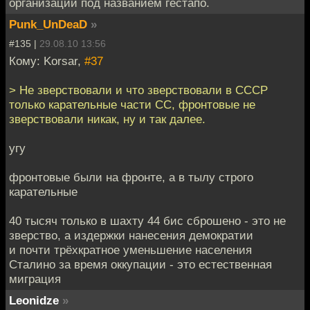
организации под названием гестапо.
Punk_UnDeaD
»
#135 |
29.08.10 13:56
Кому: Korsar,
#37
> Не зверствовали и что зверствовали в СССР
только карательные части СС, фронтовые не
зверствовали никак, ну и так далее.
угу
фронтовые были на фронте, а в тылу строго
карательные
40 тысяч только в шахту 44 бис сброшено - это не
зверство, а издержки нанесения демократии
и почти трёхкратное уменьшение населения
Сталино за время оккупации - это естественная
миграция
Leonidze
»