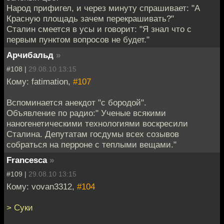
Народ прифигел, и через минуту спрашивает: "А
Красную площадь зачем перекрашивать?"
Сталин смеется в усы и говорит: "Я знал что с
первым пунктом вопросов не будет."
Арчибальд
»
#108 |
29.08.10 13:15
Кому: fatimation,
#107
Вспоминается анекдот "с бородой".
Объявление по радио:" Ученые всякими
наногенетическими технологиями воскресили
Сталина. Депутатам госдумы всех созывов
собраться на перроне с теплыми вещами."
Francesca
»
#109 |
29.08.10 13:15
Кому: vovan3312,
#104
> Суки