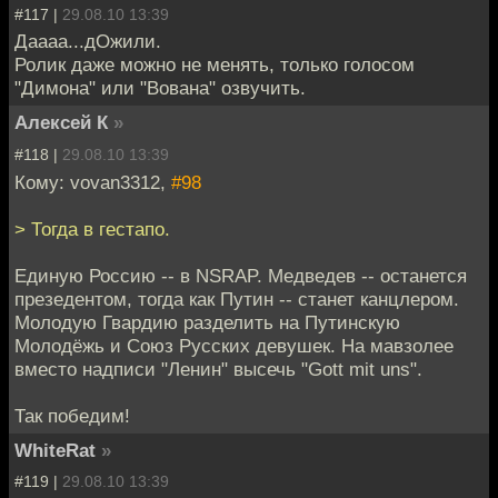
#117 |
29.08.10 13:39
Даааа...дОжили.
Ролик даже можно не менять, только голосом
"Димона" или "Вована" озвучить.
Алексей К
»
#118 |
29.08.10 13:39
Кому: vovan3312,
#98
> Тогда в гестапо.
Единую Россию -- в NSRAP. Медведев -- останется
презедентом, тогда как Путин -- станет канцлером.
Молодую Гвардию разделить на Путинскую
Молодёжь и Союз Русских девушек. На мавзолее
вместо надписи "Ленин" высечь "Gott mit uns".
Так победим!
WhiteRat
»
#119 |
29.08.10 13:39