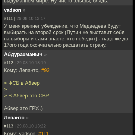
выдуманном мире. Ну чисто эльфы, блядь.
vadson
»
#111 |
29.08.10 13:17
У меня крепнет убеждение, что Медведева будут
выбирать на второй срок (Путин не выставит себя
на выборы и сами знаете, кто победит) - надо же до
17ого года окончательно расшатать страну.
Абдурахманыч
»
#112 |
29.08.10 13:19
Кому: Лепанто,
#92
> ФСБ в Абвер
>
> В Абвер это СВР.
Абвер это ГРУ..)
Лепанто
»
#113 |
29.08.10 13:22
Кому: vadson,
#111