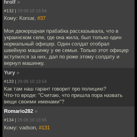
hrolf
»
#132 |
29.08.10 13:54
Кому: Korsar,
#37
Моя двоюродная прабабка рассказывала, что в
украинском селе, где она жила, был только один
нормальный офицер. Один солдат отобрал
швейную машинку у ее семьи. Только этот офицер
вступился за них, дал по роже этому солдату и
вернул машинку.
Yury
»
#133 |
29.08.10 13:54
Как там наш гарант говорит про полицию?
Что-то вроде: "Считаю, что пришла пора назвать
вещи своими именами"?
Romario282
»
#134 |
29.08.10 13:55
Кому: vadson,
#131