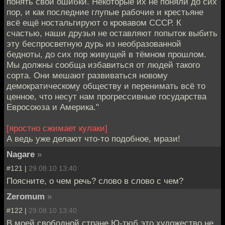
понять свои ошибки. Некоторые их не поняли до сих
пор, и как последние глупые рабочие и крестьяне
всё ещё ностальгируют о кровавом СССР. К
счастью, наши друзья не оставляют попыток выбить
эту беспросветную дурь из необразованной
бедноты, до сих пор живущей в тёмном прошлом.
Мы должны сообща избавиться от людей такого
сорта. Они мешают развиваться новому
демократическому обществу и перенимать всё то
ценное, что несут нам прогрессивные государства
Евросоюза и Америка."
[яростно сжимает кулаки]
А ведь уже делают что-то подобное, мрази!
Nagare
»
#121 |
29.08.10 13:40
Поясните, о чем речь? слово в слово с чем?
Zeromum
»
#122 |
29.08.10 13:40
В моей свободной стране Ю-тюб это художество не