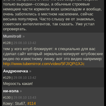
только выродки--ссовцы, а обычные строевые
немецкие части кормили всех шоколадом и вообще,
очень заботились о местном населении, сейчас
весьма популярна. Часто слышу ее от знакомых,
советских интеллигентов, так сказать. Уже устал
опровергать.
Mumitroll
»
#128 |
29.08.10 13:42
тем у кого ютуб блокирует: я специально для вас
сделал сайт который зеркально копирует ютубовские
видео по известному линку. вот это видео например:
http://www.tubemirror.com/video/5FJIQPi1XJc
Андрюнечка
»
#129 |
29.08.10 13:42
Мерзость какая!
ни-кола
»
#130 |
29.08.10 13:43
Кому: Stu67,
#114