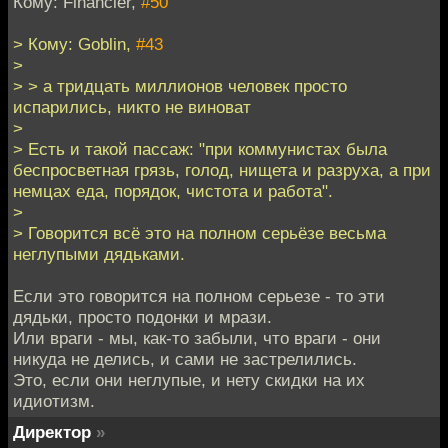
Кому: Financier,
#50
> Кому: Goblin,
#43
>
> > а тридцать миллионов человек просто
испарились, никто не виноват
>
> Есть и такой пассаж: "при коммунистах была
беспросветная грязь, голод, нищета и разруха, а при
немцах еда, порядок, чистота и работа".
>
> Говорится всё это на полном серьёзе весьма
неглупыми дядьками.
Если это говорится на полном серьезе - то эти
дядьки, просто подонки и мрази.
Или враги - мы, как-то забыли, что враги - они
никуда не делись, и сами не застрелились.
Это, если они неглупые, и нету скидки на их
идиотизм.
Директор
»