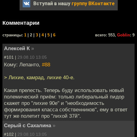
Вступай в нашу
группу ВКонтакте
Комментарии
cтраницы:
1
| 2 |
3
|
4
|
5
|
6
всего: 553,
Goblin
: 9
Алексей К
»
#101 |
29.08.10 13:05
Кому: Лепанто,
#88
> Лихие, камрад, лихие 40-е.
Какая прелесть. Теперь буду использовать новый
полемический приём: только либеральный пидор
скажет про "лихие 90е" и "необходимость
формирования класса собственников", ему в ответ
тут же полетит про "лихой 37й".
Серый с Сахалина
»
#102 |
29.08.10 13:05