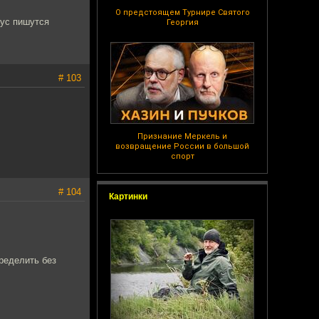
О предстоящем Турнире Святого
сус пишутся
Георгия
# 103
Признание Меркель и
возвращение России в большой
спорт
# 104
Картинки
пределить без