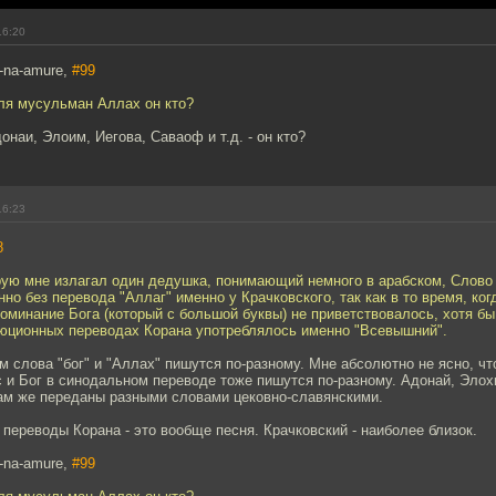
16:20
-na-amure,
#99
для мусульман Аллах он кто?
онаи, Элоим, Иегова, Саваоф и т.д. - он кто?
16:23
8
орую мне излагал один дедушка, понимающий немного в арабском, Слово
нно без перевода "Аллаг" именно у Крачковского, так как в то время, ко
оминание Бога (который с большой буквы) не приветствовалось, хотя бы
люционных переводах Корана употреблялось именно "Всевышний".
м слова "бог" и "Аллах" пишутся по-разному. Мне абсолютно не ясно, ч
 и Бог в синодальном переводе тоже пишутся по-разному. Адонай, Элох
ам же переданы разными словами цековно-славянскими.
ереводы Корана - это вообще песня. Крачковский - наиболее близок.
-na-amure,
#99