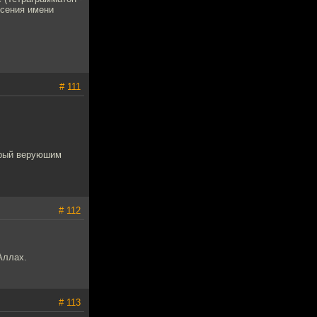
есения имени
# 111
торый веруюшим
# 112
 Аллах.
# 113