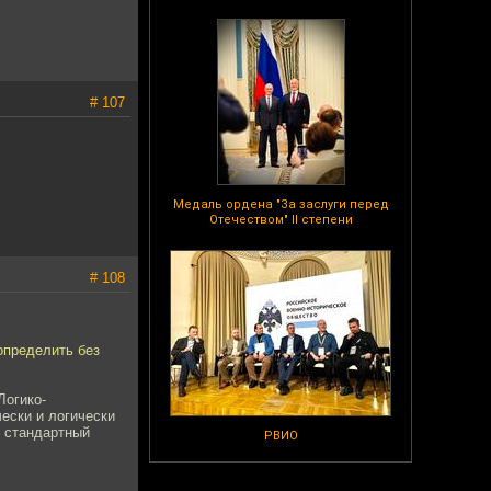
# 107
Медаль ордена "За заслуги перед
Отечеством" II степени
# 108
 определить без
Логико-
ески и логически
о стандартный
РВИО