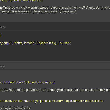
для мусульман Аллах он кто?
ан Христос он кто? А для иудеев тетраграмматон он кто? И что, бог и Ии
грамматон и Адонай с Элохим пишутся одинаково?
16:24
1
Адонаи, Элоим, Иегова, Саваоф и т.д. - он кто?
16:24
о в слове "север"? Направление оно.
т, на что это направление (не говоря уже о том, как его на местности о
 понять смысл книги с утерянным языком - практически невозможно.
 вряд ли согласятся.