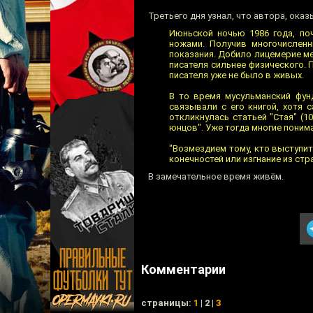
Третьего дня узнал, что автора, оказ
Июньской ночью 1986 года, по
ножами. Получив многочисленн
показания. Добило лицемерие м
писателя сильнее физического.
писателя уже не было в живых.
В то время мусульманский фун
связывали с его книгой, хотя 
откликнулась статьей "Стая" (1
юнцов". Уже тогда многие поним
"Возмездием тому, кто выступит
конечностей или изгнание из стран
В замечательное время живём.
Комментарии
cтраницы:
1
| 2 |
3