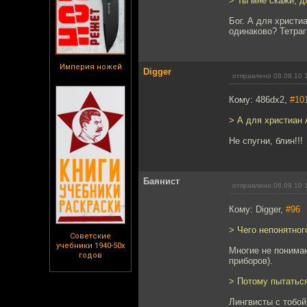
> Ты мне скажи, 
Бог. А для христи
одинаково? Тетра
Империя ножей
Digger
отправлено 08.09.10 
Кому: 486dx2,
#10
> А для христиан 
Не спугни, блин!!!
Баянист
отправлено 08.09.10 
Кому: Digger,
#96
> Чего непонятног
Советские
учебники 1940-50х
Многие не понимаю
годов
приборов).
> Потому пытаться
Лингвисты с тобой