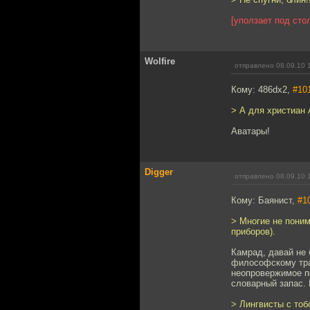
[уползает под сто
Wolfire
отправлено 08.09.10 
Кому: 486dx2,
#10
> А для христиан 
Аватары!
Digger
отправлено 08.09.10 
Кому: Баянист,
#1
> Многие не поним
приборов).
Камрад, давай не 
философскому трак
неопровержимое п
словарный запас. 
> Лингвисты с тоб