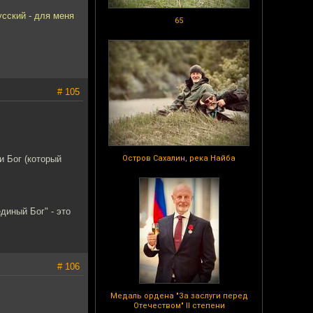
усский - для меня
65
# 105
и Бог (который
Остров Сахалин, река Найба
# 106
Медаль ордена "За заслуги перед
Отечеством" II степени