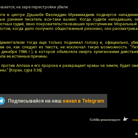
ывается, на заре перестройки убили:
чти в центре Душанбе Фазлиддин Мухаммадиев подвергся нападению
ые ранения писатель все-таки выжил. Когда судили нападавших, о
естных судий, явно покровительствовавших преступникам. Моральный 
 Потом, когда дело получило общественный резонанс, оно рассматрива
даментализм тогда еще только поднимал голову и, официально, уби
сам он, как следует из текста, не исключал такую возможность. "Лит
0 декабря 1986 г.), в которой объявляла смерть хулиганскими действ
али ее истинные причины.
 против Аллаха и его пророка и развращает нравы на земле, будет см
ы." [Коран, сура 5:36].
Подписывайся на наш
канал в Telegram
Goblin рекомендует
соз
в