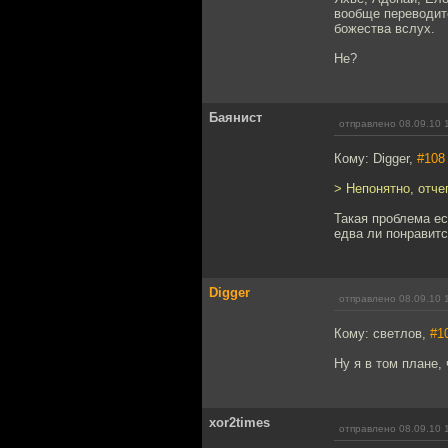
вообще переводит
божества вслух.
Не?
Баянист
отправлено 08.09.10 
Кому: Digger,
#108
> Непонятно, отче
Такая проблема ес
едва ли понравитс
Digger
отправлено 08.09.10 
Кому: светлов,
#1
Ну я в том плане, 
xor2times
отправлено 08.09.10 