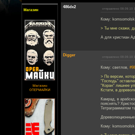
486dx2
отправлено 08.09.10 
Магазин
Кому: komsomolsk
> Ты мне скажи, 
А для христиан Ад
Digger
отправлено 08.09.10 
Кому: светлов,
#9
> По версии, кот
"Господь" оставле
"Коран" лишнее уп
Магазин
Кстати, в дорево
ОПЕРМАЙКИ
Камрад, в арабско
пояснять? Христос
Тетраграмматом т
Дореволюционные п
Кому: komsomolsk