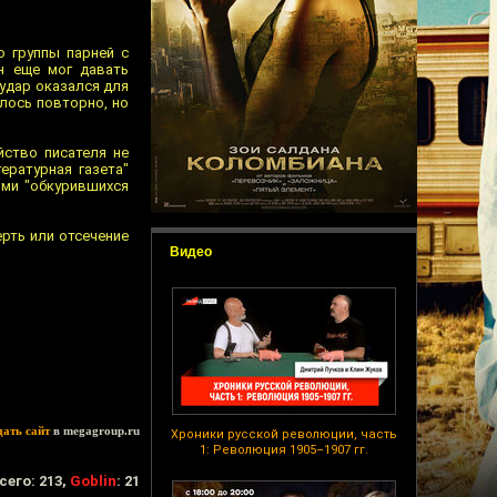
 группы парней с
н еще мог давать
удар оказался для
лось повторно, но
йство писателя не
ературная газета"
иями "обкурившихся
ерть или отсечение
Видео
дать сайт
в megagroup.ru
Хроники русской революции, часть
1: Революция 1905–1907 гг.
сего: 213,
Goblin
: 21