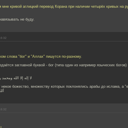
м мне кривой аглицкий перевод Корана при наличии четырёх кривых на р
 навязывать не буду.
16:32
ком слова "бог" и "Аллах" пишутся по-разному.
едаётся заглавной буквой - бог (типа один из например языческих богов) 
لا إله إلا الله ومحمد رسول ا
удет Аллах ألله
16:32
!