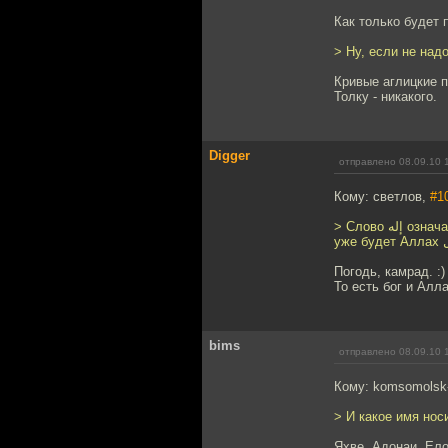
Как только будет 
> Ну, если не надо
Кривые аглицкие п
Толку - никакого.
Digger
отправлено 08.09.10 
Кому: светлов,
#1
> Слово إله означает некое божество, множеству которых поклонялись арабы до ислама, а "единый Бог" - это
уже б
Погодь, камрад. :) А чт
То есть бог и Алла
bims
отправлено 08.09.10 
Кому: komsomolsk
> И какое имя нос
Яхве, Адонаи, Ело