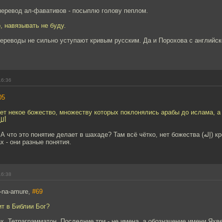
перевод ал-фавативов - посыплю голову пеплом.
, навязывать не буду.
ереводы не сильно уступают кривым русским. Да и Порохова с английск
16:36
05
удет Аллах ألل
о это понятие делает в шахаде? Там всё чётко, нет божества (إله) кроме Аллаха (ألل).
х - они разные понятия.
16:38
-na-amure,
#69
ит в Библии Бог?
х, Тетраграмматон. Последние три - не имена, а обозначение имени Яхве