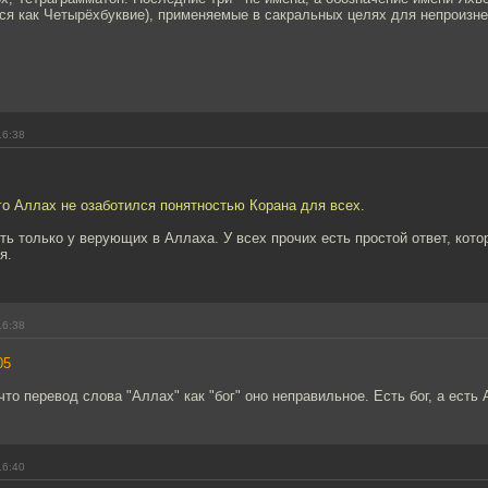
ся как Четырёхбуквие), применяемые в сакральных целях для непроизн
16:38
го Аллах не озаботился понятностью Корана для всех.
ть только у верующих в Аллаха. У всех прочих есть простой ответ, ко
я.
16:38
05
что перевод слова "Аллах" как "бог" оно неправильное. Есть бог, а есть
16:40