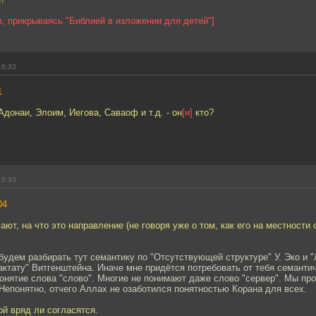
л, прикрываясь "Библией в изложении для детей"]
16:33
1
Адонаи, Элоим, Иегова, Саваоф и т.д. - он
[и]
кто?
16:33
04
ают, на что это направление (не говоря уже о том, как его на местности
будем разбирать тут семантику по "Отсутствующей структуре" У. Эко и "
тату" Витгенштейна. Иначе мне придётся потребовать от тебя семантич
онятие слова "слово". Многие не понимают даже слово "сервер". Мы пр
Непонятно, отчего Аллах не озаботился понятностью Корана для всех.
ой вряд ли согласятся.