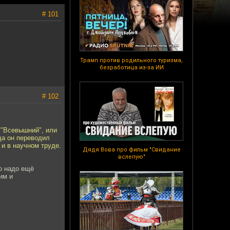
# 101
Трамп против родильного туризма,
безработица из-за ИИ
# 102
 "Всевышний", или
гда он переводил
 и в научном труде.
Дядя Вова про фильм "Свидание
вслепую"
то надо ещё
им и