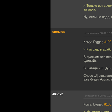
> Только вот заче
загадка.
Ну, если не надо,
светлов
отправлено 08.09.10 
Кому: Digger,
#102
> Камрад, в арабс
В русском это пер
единый).
В шагаде لله
Слово إله означает некое божество, множеству которых поклонялись арабы до ислама, а "единый Бог" - это
уже б
486dx2
отправлено 08.09.10 
Кому: Digger,
#103
> Не спугни, блин!!