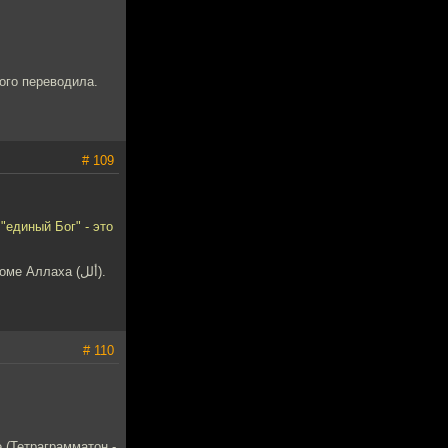
ого переводила.
# 109
# 110
 (Тетраграмматон -