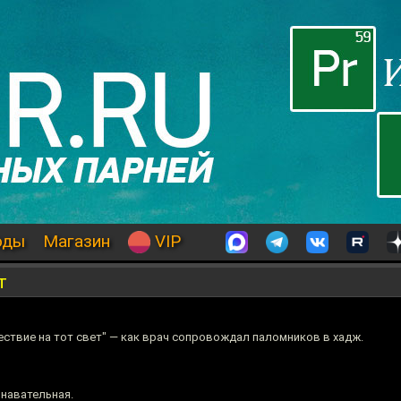
оды
Магазин
VIP
т
ествие на тот свет" — как врач сопровождал паломников в хадж.
знавательная.